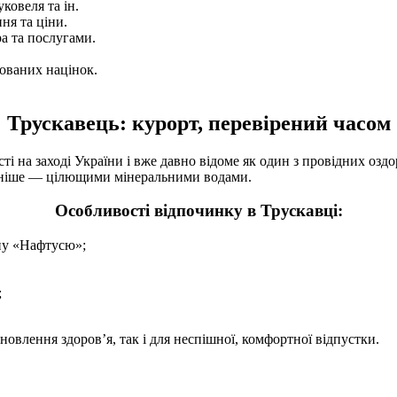
ковеля та ін.
ня та ціни.
а та послугами.
хованих націнок.
Трускавець: курорт, перевірений часом
і на заході України і вже давно відоме як один з провідних оздо
овніше — цілющими мінеральними водами.
Особливості відпочинку в Трускавці:
ну «Нафтусю»;
;
новлення здоров’я, так і для неспішної, комфортної відпустки.