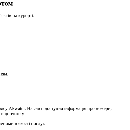
ртом
єктів на курорті.
ням.
су Akwatur. На сайті доступна інформація про номери,
 відпочинку.
еними в якості послуг.