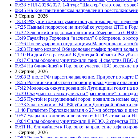
09:38
УПЛ-2026/2027. 1-й тур: “Шахтер” стартовал с ярк
08:45
На Константиновском направлении боестолкновени
3 Серпня , 2026
18:18
РФ уничтожила гуманитарную помощь для пересел
17:25
Пьяный подросток на питбайке устроил ДТП в Гор
16:32
Зеленский продолжает ротации: Умеров – из СНБО
13:49
Гауляйтер Горловки “насчитал” 8 обстрелов, о кото
12:56
После ударов по подстанциям Мариуполь остался без
12:03
Ничего нового! Обнародован график подачи воды в
11:10
Ни дня без трагедии! В Донецкой области РФ убила
10:17
Силы обороны уничтожили танк, 4 средства ПВО, 8 Р
09:24
На ближайшей к Горловке участке ЛБС россияне про
2 Серпня , 2026
19:08
В июле РФ нарастила давление. Прирост по карте De
18:55
Российский обстрел спровоцировал утечку опасног
17:42
Молодежь оккупированной Луганщины гонят на во
16:39
Оккупанты замахнулись на “расширение” площади 
13:26
Пустой и разрушенный город: появились новые ка
12:33
Захватчики из ВС РФ убили в Донецкой области ещ
11:40
Гауляйтер Горловки заявил о 27-ми обстрелах и ше
10:57
Удары по топливу и логистике: БПЛА атаковали НПЗ
10:04
Силы обороны уничтожили 8 РСЗО, 2 средства ПВО, 1
09:11
На ближайшем к Горловке направление зафиксиров
1 Серпня , 2026
17:52
Российского оккупанта будут судить за сексуальное