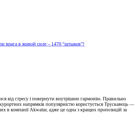
ри врага в живой силе – 1470 “штыков”!
тися від стресу і повернути внутрішню гармонію. Правильно
ед курортних напрямків популярністю користується Трускавець —
их в компанії Akwatur, адже це одна з кращих пропозицій за