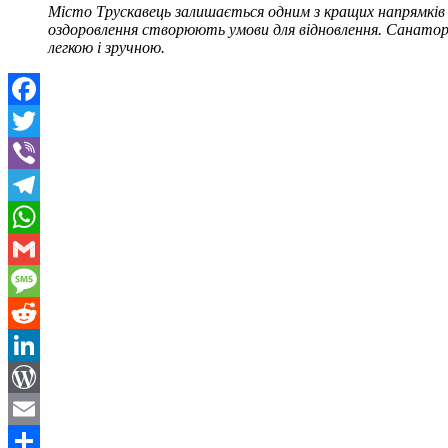
Місто Трускавець залишається одним з кращих напрямків в 
оздоровлення створюють умови для відновлення. Санаторій
легкою і зручною.
Facebook
Twitter
Viber
Telegram
WhatsApp
Gmail
Message
Reddit
LinkedIn
WordPress
Email