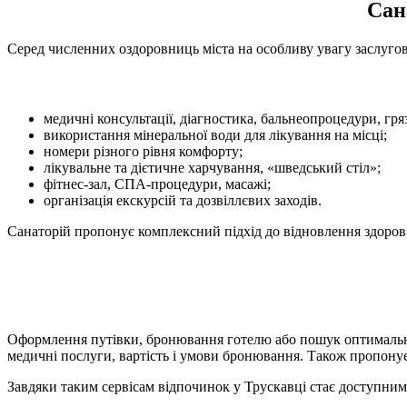
Сан
Серед численних оздоровниць міста на особливу увагу заслугов
медичні консультації, діагностика, бальнеопроцедури, гряз
використання мінеральної води для лікування на місці;
номери різного рівня комфорту;
лікувальне та дієтичне харчування, «шведський стіл»;
фітнес-зал, СПА-процедури, масажі;
організація екскурсій та дозвіллєвих заходів.
Санаторій пропонує комплексний підхід до відновлення здоров
Оформлення путівки, бронювання готелю або пошук оптимально
медичні послуги, вартість і умови бронювання. Також пропонуєт
Завдяки таким сервісам відпочинок у Трускавці стає доступним 