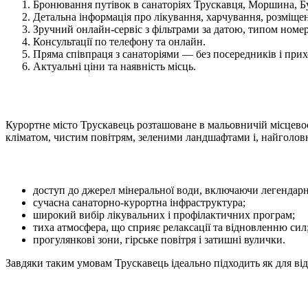
Бронювання путівок в санаторіях Трускавця, Моршина, Бу
Детальна інформація про лікування, харчування, розміщен
Зручний онлайн-сервіс з фільтрами за датою, типом номер
Консультації по телефону та онлайн.
Пряма співпраця з санаторіями — без посередників і при
Актуальні ціни та наявність місць.
Курортне місто Трускавець розташоване в мальовничій місцевост
кліматом, чистим повітрям, зеленими ландшафтами і, найгол
доступ до джерел мінеральної води, включаючи легендар
сучасна санаторно-курортна інфраструктура;
широкий вибір лікувальних і профілактичних програм;
тиха атмосфера, що сприяє релаксації та відновленню сил
прогулянкові зони, гірське повітря і затишні вулички.
Завдяки таким умовам Трускавець ідеально підходить як для від