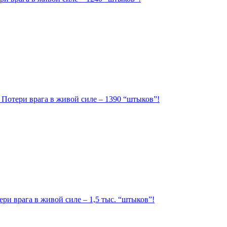
. Потери врага в живой силе – 1390 “штыков”!
ри врага в живой силе – 1,5 тыс. “штыков”!