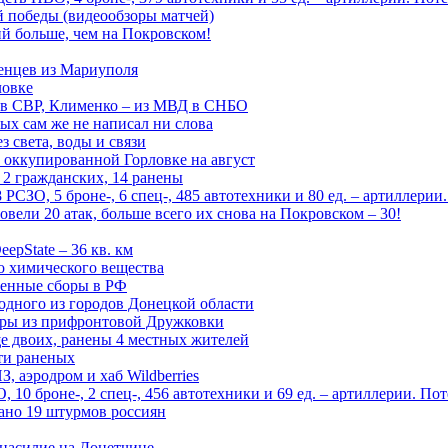
ой победы (видеообзоры матчей)
й больше, чем на Покровском!
енцев из Мариуполя
ловке
 в СВР, Клименко – из МВД в СНБО
рых сам же не написал ни слова
 света, воды и связи
 оккупированной Горловке на август
 2 гражданских, 14 ранены
СЗО, 5 броне-, 6 спец-, 485 автотехники и 80 ед. – артиллерии
вели 20 атак, больше всего их снова на Покровском – 30!
epState – 36 кв. км
о химического вещества
енные сборы в РФ
одного из городов Донецкой области
дры из прифронтовой Дружковки
е двоих, ранены 4 местных жителей
сти раненых
, аэродром и хаб Wildberries
0 броне-, 2 спец-, 456 автотехники и 69 ед. – артиллерии. Поте
ано 19 штурмов россиян
 насилие на Донетчине