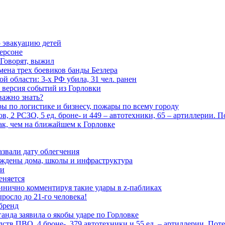
 эвакуацию детей
ерсоне
 Говорят, выжил
мена трех боевиков банды Безлера
 области: 3-х РФ убила, 31 чел. ранен
 версия событий из Горловки
важно знать?
ары по логистике и бизнесу, пожары по всему городу
, 2 РСЗО, 5 ед. броне- и 449 – автотехники, 65 – артиллерии. 
ак, чем на ближайшем к Горловке
азвали дату облегчения
еждены дома, школы и инфраструктура
зи
еняется
инично комментируя такие удары в z-пабликах
росло до 21-го человека!
 бренд
анда заявила о якобы ударе по Горловке
тв ПВО, 4 броне-, 379 автотехники и 55 ед. – артиллерии. Поте