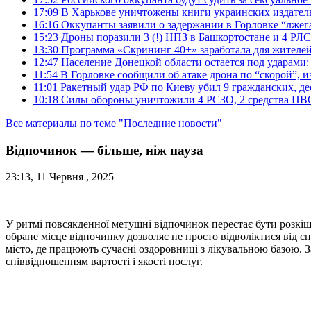
17:09
В Харькове уничтожены книги украинских издатель
16:16
Оккупанты заявили о задержании в Горловке “лже
15:23
Дроны поразили 3 (!) НПЗ в Башкортостане и 4 РЛС
13:30
Программа «Скрининг 40+» заработала для жителе
12:47
Население Донецкой области остается под ударами
11:54
В Горловке сообщили об атаке дрона по “скорой”, и
11:01
Ракетный удар РФ по Киеву убил 9 гражданских, д
10:18
Силы обороны уничтожили 4 РСЗО, 2 средства ПВО, 4
Все материалы по теме "Последние новости"
Відпочинок — більше, ніж пауза
23:13, 11 Червня , 2025
У ритмі повсякденної метушні відпочинок перестає бути розкіш
обране місце відпочинку дозволяє не просто відволіктися від 
місто, де працюють сучасні оздоровниці з лікувальною базою. 
співвідношенням вартості і якості послуг.