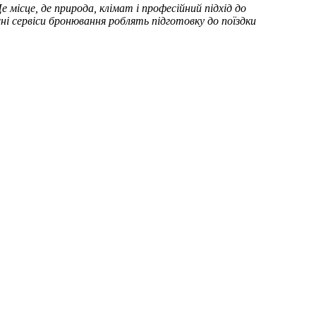
 місце, де природа, клімат і професійний підхід до
ні сервіси бронювання роблять підготовку до поїздки