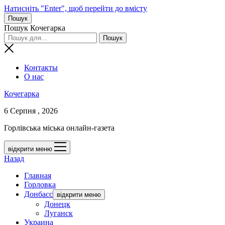
Натисніть "Enter", щоб перейти до вмісту
Пошук
Пошук Кочегарка
Контакты
О нас
Кочегарка
6 Серпня , 2026
Горлівська міська онлайн-газета
відкрити меню
Назад
Главная
Горловка
Донбасс
відкрити меню
Донецк
Луганск
Украина