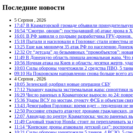
Последние новости
5 Серпня , 2026
17:47
В Краматорской громаде объявили принудительную
16:54
“Смотри, овощи”: пострадавший об атаке дрона в Х
16:01
В РФ заявили о подрыве разработчика FPV-дронов.
15:18
Пытали и насиловали в Горловке: стали известны и
13:25
Еще как минимум 35 атак РФ по населению Донецкой
12:32
От “детсада” до безымянных “промобъектов”: новая
11:49
В Донецкую область пришла аномальная жара. Что 
10:56
Ночная атака на Киев и область: десятки жертв, уд
10:03
Силы обороны уничтожили 2 средства ПВО, 5 танков
09:10
На Покровском направлении снова больше всего ат
4 Серпня , 2026
18:05
Зеленский одобрил новые операции СБУ
17:12
Украину накрыла экстремальная жара: синоптики н
16:29
Число раненых в Краматорске выросло до 24: повр
15:36
Удары ВСУ по мостам, пункту ФСБ и объектам свя
13:43
Демография Горловки: время идет – тенденция не м
12:50
Россияне открыто атакуют дронами гражданских, ц
12:07
Авиаудар по центру Краматорска: число раненых вы
11:49
Садовый трактор Honda: стоит ли переплачивать за
11:14
“Киевские дроны атаковали детский сад”: роспропаг
10:21
Силы обороны уничтожили 5 танков, 4 РСЗО, 5 средс