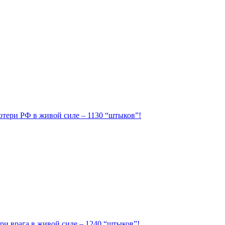
Потери РФ в живой силе – 1130 “штыков”!
ри врага в живой силе – 1240 “штыков”!