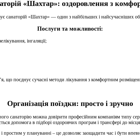
аторій «Шахтар»: оздоровлення з комфо
ує санаторій «Шахтар» — один з найбільших і найсучасніших об’
Послуги та можливості:
елікування, інгаляції;
’я, що поєднує сучасні методи лікування з комфортним розміщен
Організація поїздки: просто і зручно
го санаторію можна довірити професійним компаніям типу серві
ься допомога в підборі оздоровчих програм і трансфері до місця
і простим у плануванні – це дозволяє заощадити час і бути впевн