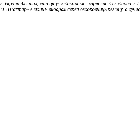
Україні для тих, хто цінує відпочинок з користю для здоров’я. Це
 «Шахтар» є гідним вибором серед оздоровниць регіону, а сучас