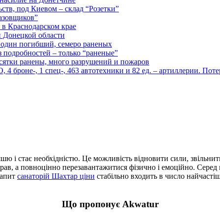
ств, под Киевом – склад “Розетки”
газовщиков”
 в Краснодарском крае
й Донецкой области
: один погибший, семеро раненых
з подробностей – только “раненые”
есятки ранены, много разрушений и пожаров
 броне-, 1 спец-, 463 автотехники и 82 ед. – артиллерии. Поте
шю і стає необхідністю. Це можливість відновити сили, звільни
справ, а повноцінно перезавантажитися фізично і емоційно. Сер
Запит
санаторій Шахтар ціни
стабільно входить в число найчастіш
Що пропонує Akwatur