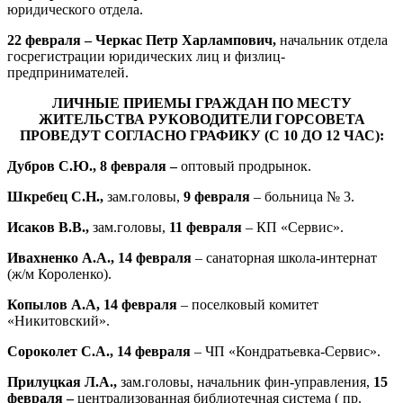
юридического отдела.
22 февраля – Черкас Петр Харлампович,
начальник отдела
госрегистрации юридических лиц и физлиц-
предпринимателей.
ЛИЧНЫЕ ПРИЕМЫ ГРАЖДАН ПО МЕСТУ
ЖИТЕЛЬСТВА РУКОВОДИТЕЛИ ГОРСОВЕТА
ПРОВЕДУТ СОГЛАСНО ГРАФИКУ (С 10 ДО 12 ЧАС):
Дубров С.Ю., 8 февраля –
оптовый продрынок.
Шкребец С.Н.,
зам.головы,
9 февраля
– больница № 3.
Исаков В.В.,
зам.головы,
11 февраля
– КП «Сервис».
Ивахненко А.А., 14 февраля
– санаторная школа-интернат
(ж/м Короленко).
Копылов А.А, 14 февраля
– поселковый комитет
«Никитовский».
Сороколет С.А., 14 февраля
– ЧП «Кондратьевка-Сервис».
Прилуцкая Л.А.,
зам.головы, начальник фин-управления,
15
февраля –
централизованная библиотечная система ( пр.