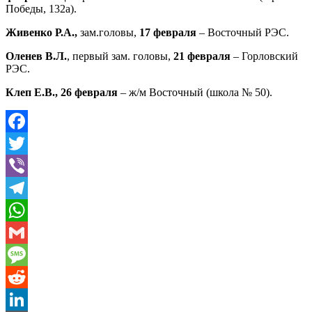
Победы, 132а).
Живенко Р.А.,
зам.головы,
17 февраля
– Восточный РЭС.
Оленев В.Л.
,
первый зам. головы,
21 февраля
– Горловский
РЭС.
Клеп Е.В., 26 февраля
– ж/м Восточный (школа № 50).
Facebook
Twitter
Viber
Telegram
WhatsApp
Gmail
Message
Reddit