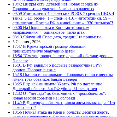
10:42
Цифры есть, деталей нет: новая сводка из
Горловки от оккупантов. Заявлено о раненых
09:59
Уничтожены 4 вражеских РСЗО, 7 средств ПВО, 4
танка, 3 ед. броне-, 1 – спец- и 416 – автотехники, 59 –
артиллерии. Потери РФ в живой силе – 1330 “штыков”!
09:06
На Покровском и Константиновском
направлениях — одинаковое число атак
08:13
Яблучний Спас: дата, традиції та прикмети
5 Серпня , 2026
17:47
В Краматорской громаде объявили
принудительную эвакуацию детей
16:54
“Смотри, овощи”: пострадавший об атаке дрона в
Херсоне
16:01
В РФ заявили о подрыве разработчика FPV-
дронов. Говорят, выжил
15:18
Пытали и насиловали в Горловке: стали известны
имена трех боевиков банды Безлера
13:25
Еще как минимум 35 атак РФ по населению
Донецкой области: 3-х РФ убила, 31 чел. ранен
12:32
От “детсада” до безымянных “промобъектов”:
новая версия событий из Горловки
11:49
В Донецкую область пришла аномальная жара. Что
важно знать?
10:56
Ночная атака на Киев и область: десятки жертв,
удары по логистике и бизнесу, пожары по всему городу