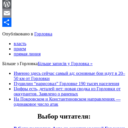
LinkedIn
WordPress
Email
Share
Опубліковано в
Горловка
власть
прием
прямая линия
Більше з
Горловка
Більше записів у Горловка »
Именно здесь сейчас самый ад: основные бои идут в 20–
50 км от Горловки
Пушилин “нарисовал” Горловке 190 тысяч населения
Цифры есть, деталей нет: новая сводка из Горловки от
оккупантов. Заявлено о раненых
На Покровском и Константиновском направлениях —
одинаковое число атак
Выбор читателя
: