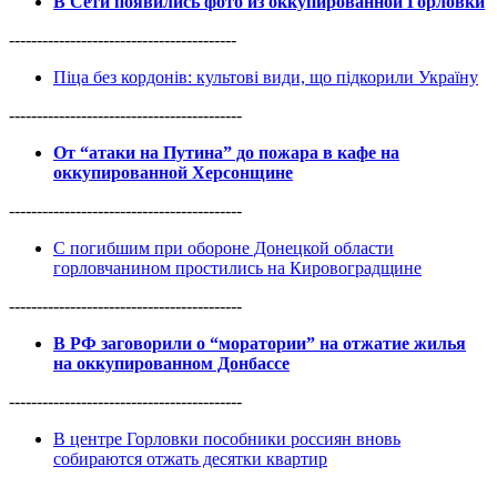
В Сети появились фото из оккупированной Горловки
-----------------------------------------
Піца без кордонів: культові види, що підкорили Україну
------------------------------------------
От “атаки на Путина” до пожара в кафе на
оккупированной Херсонщине
------------------------------------------
С погибшим при обороне Донецкой области
горловчанином простились на Кировоградщине
------------------------------------------
В РФ заговорили о “моратории” на отжатие жилья
на оккупированном Донбассе
------------------------------------------
В центре Горловки пособники россиян вновь
собираются отжать десятки квартир
------------------------------------------