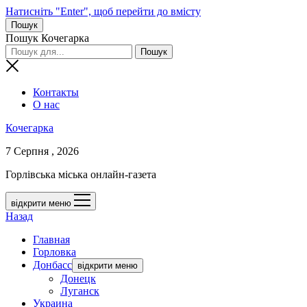
Натисніть "Enter", щоб перейти до вмісту
Пошук
Пошук Кочегарка
Контакты
О нас
Кочегарка
7 Серпня , 2026
Горлівська міська онлайн-газета
відкрити меню
Назад
Главная
Горловка
Донбасс
відкрити меню
Донецк
Луганск
Украина