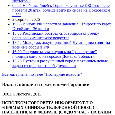
“штыков”!
09:24
На ближайшей к Горловке участке ЛБС россияне
провели 20 атак, больше всего их снова на Покровском
– 30!
2 Серпня , 2026
19:08
В июле РФ нарастила давление. Прирост по карте
DeepState – 36 кв. км
18:55
Российский обстрел спровоцировал утечку
опасного химического вещества
17:42
Молодежь оккупированной Луганщины гонят на
военные сборы в РФ
16:39
Оккупанты замахнулись на “расширение”
площади одного из городов Донецкой области
13:26
Пустой и разрушенный город: появились новые
кадры из прифронтовой Дружковки
Все материалы по теме "Последние новости"
Власть общается с жителями Горловки
10:03, 6 Лютого , 2011
ИСПОЛКОМ ГОРСОВЕТА ИНФОРМИРУЕТ
О
«ПРЯМЫХ ЛИНИЯХ» ТЕЛЕФОННОЙ СВЯЗИ С
НАСЕЛЕНИЕМ В ФЕВРАЛЕ (С 8 ДО 9 ЧАС.).
НА ВАШИ