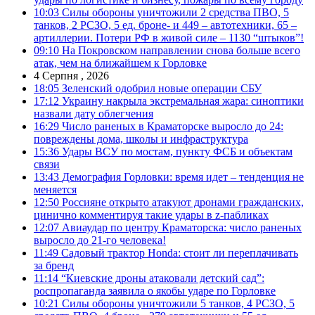
10:03
Силы обороны уничтожили 2 средства ПВО, 5
танков, 2 РСЗО, 5 ед. броне- и 449 – автотехники, 65 –
артиллерии. Потери РФ в живой силе – 1130 “штыков”!
09:10
На Покровском направлении снова больше всего
атак, чем на ближайшем к Горловке
4 Серпня , 2026
18:05
Зеленский одобрил новые операции СБУ
17:12
Украину накрыла экстремальная жара: синоптики
назвали дату облегчения
16:29
Число раненых в Краматорске выросло до 24:
повреждены дома, школы и инфраструктура
15:36
Удары ВСУ по мостам, пункту ФСБ и объектам
связи
13:43
Демография Горловки: время идет – тенденция не
меняется
12:50
Россияне открыто атакуют дронами гражданских,
цинично комментируя такие удары в z-пабликах
12:07
Авиаудар по центру Краматорска: число раненых
выросло до 21-го человека!
11:49
Садовый трактор Honda: стоит ли переплачивать
за бренд
11:14
“Киевские дроны атаковали детский сад”:
роспропаганда заявила о якобы ударе по Горловке
10:21
Силы обороны уничтожили 5 танков, 4 РСЗО, 5