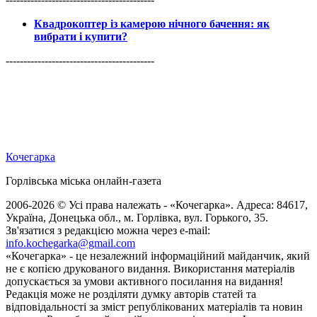
Квадрокоптер із камерою нічного бачення: як
вибрати і купити?
------------------------------------------
Кочегарка
Горлівська міська онлайн-газета
2006-2026 © Усі права належать - «Кочегарка». Адреса: 84617,
Україна, Донецька обл., м. Горлівка, вул. Горького, 35.
Зв'язатися з редакцією можна через e-mail:
info.kochegarka@gmail.com
«Кочегарка» - це незалежний інформаційний майданчик, який
не є копією друкованого видання. Використання матеріалів
допускається за умови активного посилання на видання!
Редакція може не розділяти думку авторів статей та
відповідальності за зміст републікованих матеріалів та новин