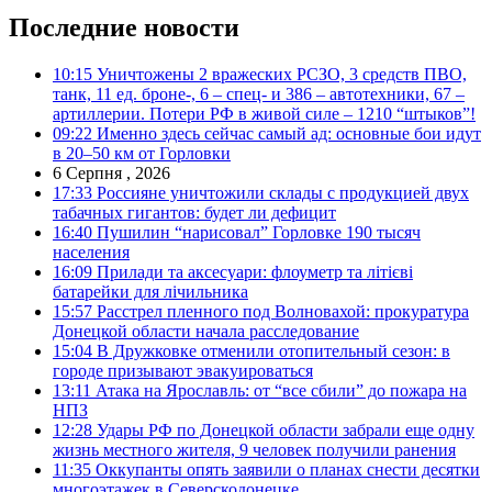
Последние новости
10:15
Уничтожены 2 вражеских РСЗО, 3 средств ПВО,
танк, 11 ед. броне-, 6 – спец- и 386 – автотехники, 67 –
артиллерии. Потери РФ в живой силе – 1210 “штыков”!
09:22
Именно здесь сейчас самый ад: основные бои идут
в 20–50 км от Горловки
6 Серпня , 2026
17:33
Россияне уничтожили склады с продукцией двух
табачных гигантов: будет ли дефицит
16:40
Пушилин “нарисовал” Горловке 190 тысяч
населения
16:09
Прилади та аксесуари: флоуметр та літієві
батарейки для лічильника
15:57
Расстрел пленного под Волновахой: прокуратура
Донецкой области начала расследование
15:04
В Дружковке отменили отопительный сезон: в
городе призывают эвакуироваться
13:11
Атака на Ярославль: от “все сбили” до пожара на
НПЗ
12:28
Удары РФ по Донецкой области забрали еще одну
жизнь местного жителя, 9 человек получили ранения
11:35
Оккупанты опять заявили о планах снести десятки
многоэтажек в Северскодонецке