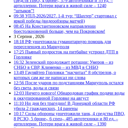
средств ПВО, 4 броне-, 379 автотехники и 55 ед. –
артиллерии. Потери врага в живой силе – 1240
“штыков”!
09:38
УПЛ-2026/2027. 1-й тур: “Шахтер” стартовал с
яркой победы (видеообзоры матчей)
08:45
На Константиновском направлении
боестолкновений больше, чем на Покровском!
3 Серпня , 2026
18:18
РФ уничтожила гуманитарную помощь для
переселенцев из Мариуполя
17:25
Пьяный подросток на питбайке устроил ДТП в
Горловке
16:32
Зеленский продолжает ротации: Умеров – из
СНБО в СВР, Клименко – из МВД в СНБО
13:49
Гауляйтер Горловки “насчитал” 8 обстрелов, о
которых сам же не написал ни слова
12:56
После ударов по подстанциям Мариуполь остался
без света, воды и связи
12:03
Ничего нового! Обнародован график подачи воды
в оккупированной Горловке на август
11:10
Ни дня без трагедии! В Донецкой области РФ
убила 2 гражданских, 14 ранены
10:17
Силы обороны уничтожили танк, 4 средства ПВО,
8 РСЗО, 5 броне-, 6 спец-, 485 автотехники и 80 ед. –
артиллерии. Потери врага в живой силе – 1390