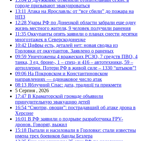
городе призывают эвакуироваться
13:11
Атака на Ярославль: от “все сбили” до пожара на
НПЗ
12:28
Удары РФ по Донецкой области забрали еще одну
жизнь местного жителя, 9 человек получили ранения
11:35
Оккупанты опять заявили о планах снести десятки
многоэтажек в Северскодонецке
10:42
Цифры есть, деталей нет: новая сводка из
Горловки от оккупантов. Заявлено о раненых
09:59
Уничтожены 4 вражеских РСЗО, 7 средств ПВО, 4
танка, 3 ед. броне-, 1 – спец- и 416 – автотехники, 59 –
артиллерии. Потери РФ в живой силе – 1330 “штыков”!
09:06
На Покровском и Константиновском
направлениях — одинаковое число атак
08:13
Яблучний Спас: дата, традиції та прикмети
5 Серпня , 2026
17:47
В Краматорской громаде объявили
принудительную эвакуацию детей
16:54
“Смотри, овощи”: пострадавший об атаке дрона в
Херсоне
16:01
В РФ заявили о подрыве разработчика FPV-
дронов. Говорят, выжил
15:18
Пытали и насиловали в Горловке: стали известны
имена трех боевиков банды Безлера