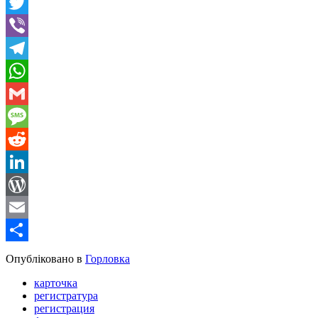
Facebook
Twitter
Viber
Telegram
WhatsApp
Gmail
Message
Reddit
LinkedIn
WordPress
Email
Share
Опубліковано в
Горловка
карточка
регистратура
регистрация