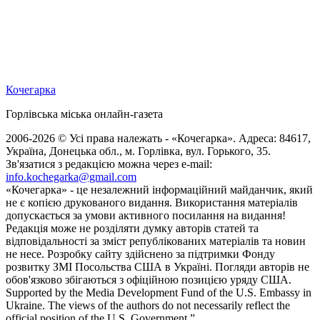
Кочегарка
Горлівська міська онлайн-газета
2006-2026 © Усі права належать - «Кочегарка». Адреса: 84617,
Україна, Донецька обл., м. Горлівка, вул. Горького, 35.
Зв'язатися з редакцією можна через e-mail:
info.kochegarka@gmail.com
«Кочегарка» - це незалежний інформаційний майданчик, який
не є копією друкованого видання. Використання матеріалів
допускається за умови активного посилання на видання!
Редакція може не розділяти думку авторів статей та
відповідальності за зміст републікованих матеріалів та новин
не несе. Розробку сайту здійснено за підтримки Фонду
розвитку ЗМІ Посольства США в Україні. Погляди авторів не
обов'язково збігаються з офіційною позицією уряду США.
Supported by the Media Development Fund of the U.S. Embassy in
Ukraine. The views of the authors do not necessarily reflect the
official position of the U.S. Government.”