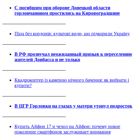
С погибшим при обороне Донецкой области
горловчанином простились на Кировоградщине
------------------------------------------
Піца без кордонів: культові види, що підкорили Україну
------------------------------------------
В РФ прозвучал неожиданный призыв к переселению
жителей Донбасса и не только
------------------------------------------
Квадрокоптер із камерою нічного бачення: як вибрати і
купити?
------------------------------------------
В ЦГР Горловки на глазах у матери утонул подросток
------------------------------------------
Купить Айфон 17 и чехол на Айфон: почему новое
поколение смартфонов заслуживает внимания