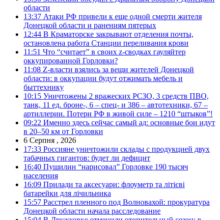
области
13:37
Атаки РФ привели к еще одной смерти жителя
Донецкой области и ранениям пятерых
12:44
В Краматорске закрывают отделения почты,
остановлена работа Станции переливания крови
11:51
Что “считает” в своих z-сводках гауляйтер
оккупированной Горловки?
11:08
Z-власти взялись за вещи жителей Донецкой
области: в оккупации будут отжимать мебель и
быттехнику
10:15
Уничтожены 2 вражеских РСЗО, 3 средств ПВО,
танк, 11 ед. броне-, 6 – спец- и 386 – автотехники, 67 –
артиллерии. Потери РФ в живой силе – 1210 “штыков”!
09:22
Именно здесь сейчас самый ад: основные бои идут
в 20–50 км от Горловки
6 Серпня , 2026
17:33
Россияне уничтожили склады с продукцией двух
табачных гигантов: будет ли дефицит
16:40
Пушилин “нарисовал” Горловке 190 тысяч
населения
16:09
Прилади та аксесуари: флоуметр та літієві
батарейки для лічильника
15:57
Расстрел пленного под Волновахой: прокуратура
Донецкой области начала расследование
15:04
В Дружковке отменили отопительный сезон: в