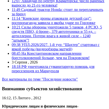
12:07
Авиаудар по центру Краматорска: число раненых
выросло до 21-го человека!
11:49
Садовый трактор Honda: стоит ли переплачивать
за бренд
11:14
“Киевские дроны атаковали детский сад”:
роспропаганда заявила о якобы ударе по Горловке
10:21
Силы обороны уничтожили 5 танков, 4 РСЗО, 5
средств ПВО, 4 броне-, 379 автотехники и 55 ед. –
артиллерии. Потери врага в живой силе – 1240
“штыков”!
09:38
УПЛ-2026/2027. 1-й тур: “Шахтер” стартовал с
яркой победы (видеообзоры матчей)
08:45
На Константиновском направлении
боестолкновений больше, чем на Покровском!
3 Серпня , 2026
18:18
РФ уничтожила гуманитарную помощь для
переселенцев из Мариуполя
Все материалы по теме "Последние новости"
Вниманию субъектов хозяйствования
16:12, 15 Лютого , 2012
Юридическим лицам и физическим лицам-