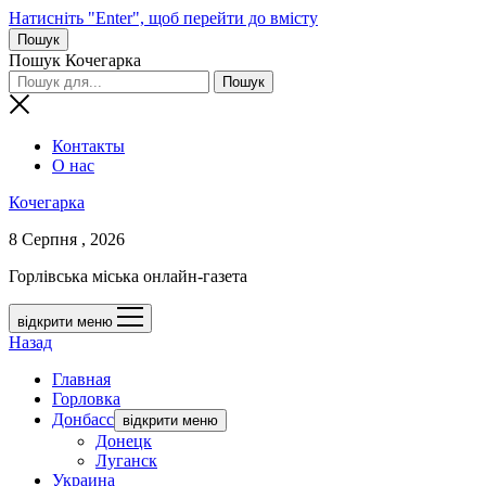
Натисніть "Enter", щоб перейти до вмісту
Пошук
Пошук Кочегарка
Контакты
О нас
Кочегарка
8 Серпня , 2026
Горлівська міська онлайн-газета
відкрити меню
Назад
Главная
Горловка
Донбасс
відкрити меню
Донецк
Луганск
Украина