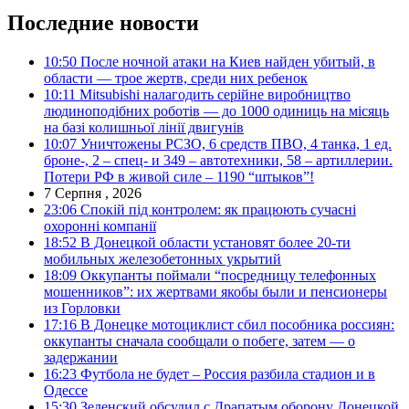
Последние новости
10:50
После ночной атаки на Киев найден убитый, в
области — трое жертв, среди них ребенок
10:11
Mitsubishi налагодить серійне виробництво
людиноподібних роботів — до 1000 одиниць на місяць
на базі колишньої лінії двигунів
10:07
Уничтожены РСЗО, 6 средств ПВО, 4 танка, 1 ед.
броне-, 2 – спец- и 349 – автотехники, 58 – артиллерии.
Потери РФ в живой силе – 1190 “штыков”!
7 Серпня , 2026
23:06
Спокій під контролем: як працюють сучасні
охоронні компанії
18:52
В Донецкой области установят более 20-ти
мобильных железобетонных укрытий
18:09
Оккупанты поймали “посредницу телефонных
мошенников”: их жертвами якобы были и пенсионеры
из Горловки
17:16
В Донецке мотоциклист сбил пособника россиян:
оккупанты сначала сообщали о побеге, затем — о
задержании
16:23
Футбола не будет – Россия разбила стадион и в
Одессе
15:30
Зеленский обсудил с Драпатым оборону Донецкой