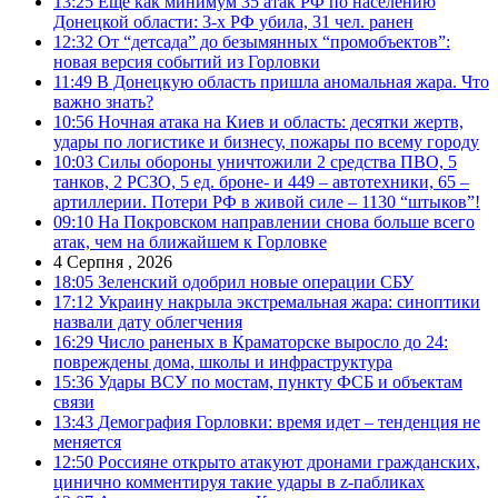
13:25
Еще как минимум 35 атак РФ по населению
Донецкой области: 3-х РФ убила, 31 чел. ранен
12:32
От “детсада” до безымянных “промобъектов”:
новая версия событий из Горловки
11:49
В Донецкую область пришла аномальная жара. Что
важно знать?
10:56
Ночная атака на Киев и область: десятки жертв,
удары по логистике и бизнесу, пожары по всему городу
10:03
Силы обороны уничтожили 2 средства ПВО, 5
танков, 2 РСЗО, 5 ед. броне- и 449 – автотехники, 65 –
артиллерии. Потери РФ в живой силе – 1130 “штыков”!
09:10
На Покровском направлении снова больше всего
атак, чем на ближайшем к Горловке
4 Серпня , 2026
18:05
Зеленский одобрил новые операции СБУ
17:12
Украину накрыла экстремальная жара: синоптики
назвали дату облегчения
16:29
Число раненых в Краматорске выросло до 24:
повреждены дома, школы и инфраструктура
15:36
Удары ВСУ по мостам, пункту ФСБ и объектам
связи
13:43
Демография Горловки: время идет – тенденция не
меняется
12:50
Россияне открыто атакуют дронами гражданских,
цинично комментируя такие удары в z-пабликах