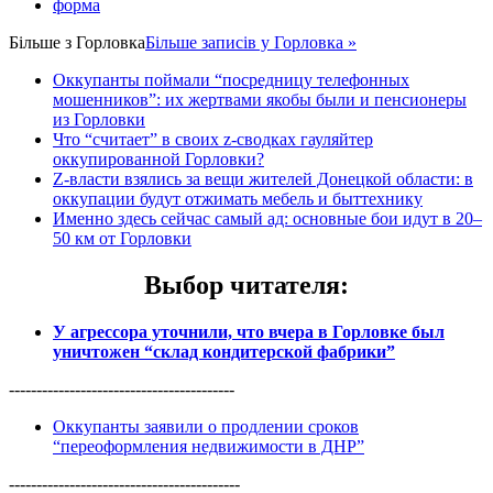
форма
Більше з
Горловка
Більше записів у Горловка »
Оккупанты поймали “посредницу телефонных
мошенников”: их жертвами якобы были и пенсионеры
из Горловки
Что “считает” в своих z-сводках гауляйтер
оккупированной Горловки?
Z-власти взялись за вещи жителей Донецкой области: в
оккупации будут отжимать мебель и быттехнику
Именно здесь сейчас самый ад: основные бои идут в 20–
50 км от Горловки
Выбор читателя
:
У агрессора уточнили, что вчера в Горловке был
уничтожен “склад кондитерской фабрики”
-----------------------------------------
Оккупанты заявили о продлении сроков
“переоформления недвижимости в ДНР”
------------------------------------------