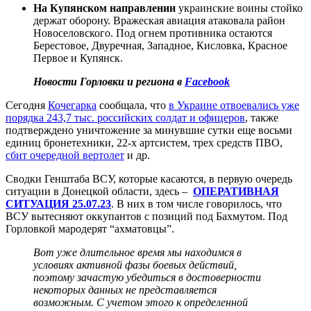
На Купянском направлении
украинские воины стойко
держат оборону. Вражеская авиация атаковала район
Новоселовского. Под огнем противника остаются
Берестовое, Двуречная, Западное, Кисловка, Красное
Первое и Купянск.
Новости Горловки и региона в
Facebook
Сегодня
Кочегарка
сообщала, что
в Украине отвоевались уже
порядка 243,7 тыс. российских солдат и офицеров
, также
подтверждено уничтожение за минувшие сутки еще восьми
единиц бронетехники, 22-х артсистем, трех средств ПВО,
сбит очередной вертолет
и др.
Сводки Генштаба ВСУ, которые касаются, в первую очередь
ситуации в Донецкой области, здесь –
ОПЕРАТИВНАЯ
СИТУАЦИЯ 25.07.23
. В них в том числе говорилось, что
ВСУ вытесняют оккупантов с позиций под Бахмутом. Под
Горловкой мародерят “ахматовцы”.
Вот уже длительное время мы находимся в
условиях активной фазы боевых действий,
поэтому зачастую убедиться в достоверности
некоторых данных не представляется
возможным. С учетом этого к определенной