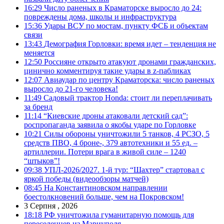
16:29
Число раненых в Краматорске выросло до 24:
повреждены дома, школы и инфраструктура
15:36
Удары ВСУ по мостам, пункту ФСБ и объектам
связи
13:43
Демография Горловки: время идет – тенденция не
меняется
12:50
Россияне открыто атакуют дронами гражданских,
цинично комментируя такие удары в z-пабликах
12:07
Авиаудар по центру Краматорска: число раненых
выросло до 21-го человека!
11:49
Садовый трактор Honda: стоит ли переплачивать
за бренд
11:14
“Киевские дроны атаковали детский сад”:
роспропаганда заявила о якобы ударе по Горловке
10:21
Силы обороны уничтожили 5 танков, 4 РСЗО, 5
средств ПВО, 4 броне-, 379 автотехники и 55 ед. –
артиллерии. Потери врага в живой силе – 1240
“штыков”!
09:38
УПЛ-2026/2027. 1-й тур: “Шахтер” стартовал с
яркой победы (видеообзоры матчей)
08:45
На Константиновском направлении
боестолкновений больше, чем на Покровском!
3 Серпня , 2026
18:18
РФ уничтожила гуманитарную помощь для
переселенцев из Мариуполя