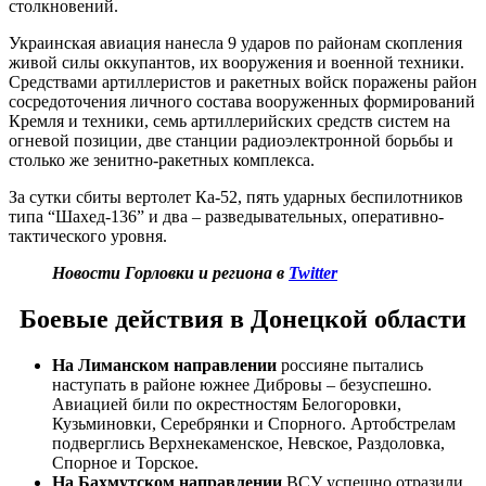
столкновений.
Украинская авиация нанесла 9 ударов по районам скопления
живой силы оккупантов, их вооружения и военной техники.
Средствами артиллеристов и ракетных войск поражены район
сосредоточения личного состава вооруженных формирований
Кремля и техники, семь артиллерийских средств систем на
огневой позиции, две станции радиоэлектронной борьбы и
столько же зенитно-ракетных комплекса.
За сутки сбиты вертолет Ка-52, пять ударных беспилотников
типа “Шахед-136” и два – разведывательных, оперативно-
тактического уровня.
Новости Горловки и региона в
Twitter
Боевые действия в Донецкой области
На Лиманском направлении
россияне пытались
наступать в районе южнее Дибровы – безуспешно.
Авиацией били по окрестностям Белогоровки,
Кузьминовки, Серебрянки и Спорного. Артобстрелам
подверглись Верхнекаменское, Невское, Раздоловка,
Спорное и Торское.
На Бахмутском направлении
ВСУ успешно отразили