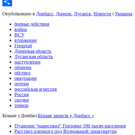
Email
Share
Опубліковано в
Донбасс
,
Донецк
,
Луганск
,
Новости
і
Украина
боевые действия
война
ВСУ
вторжение
Генштаб
Донецкая область
Луганская область
наступление
оборона
обстрел
оккупация
потери
российская агрессия
Россия
сводки
террор
Більше з
Донбасс
Більше записів у Донбасс »
Пушилин “нарисовал” Горловке 190 тысяч населения
Расстрел пленного под Волновахой: прокуратура