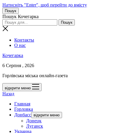
Натисніть "Enter", щоб перейти до вмісту
Пошук
Пошук Кочегарка
Контакты
О нас
Кочегарка
6 Серпня , 2026
Горлівська міська онлайн-газета
відкрити меню
Назад
Главная
Горловка
Донбасс
відкрити меню
Донецк
Луганск
Украина