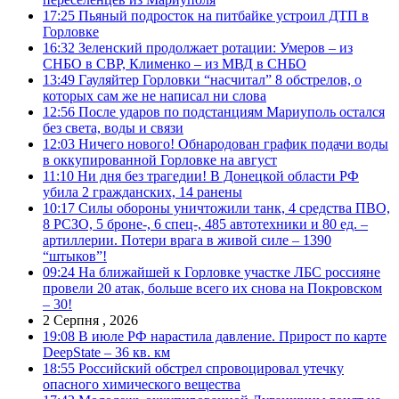
17:25
Пьяный подросток на питбайке устроил ДТП в
Горловке
16:32
Зеленский продолжает ротации: Умеров – из
СНБО в СВР, Клименко – из МВД в СНБО
13:49
Гауляйтер Горловки “насчитал” 8 обстрелов, о
которых сам же не написал ни слова
12:56
После ударов по подстанциям Мариуполь остался
без света, воды и связи
12:03
Ничего нового! Обнародован график подачи воды
в оккупированной Горловке на август
11:10
Ни дня без трагедии! В Донецкой области РФ
убила 2 гражданских, 14 ранены
10:17
Силы обороны уничтожили танк, 4 средства ПВО,
8 РСЗО, 5 броне-, 6 спец-, 485 автотехники и 80 ед. –
артиллерии. Потери врага в живой силе – 1390
“штыков”!
09:24
На ближайшей к Горловке участке ЛБС россияне
провели 20 атак, больше всего их снова на Покровском
– 30!
2 Серпня , 2026
19:08
В июле РФ нарастила давление. Прирост по карте
DeepState – 36 кв. км
18:55
Российский обстрел спровоцировал утечку
опасного химического вещества