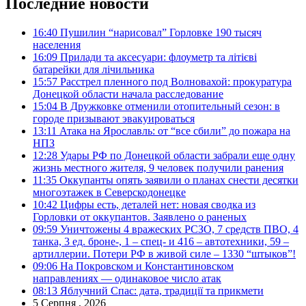
Последние новости
16:40
Пушилин “нарисовал” Горловке 190 тысяч
населения
16:09
Прилади та аксесуари: флоуметр та літієві
батарейки для лічильника
15:57
Расстрел пленного под Волновахой: прокуратура
Донецкой области начала расследование
15:04
В Дружковке отменили отопительный сезон: в
городе призывают эвакуироваться
13:11
Атака на Ярославль: от “все сбили” до пожара на
НПЗ
12:28
Удары РФ по Донецкой области забрали еще одну
жизнь местного жителя, 9 человек получили ранения
11:35
Оккупанты опять заявили о планах снести десятки
многоэтажек в Северскодонецке
10:42
Цифры есть, деталей нет: новая сводка из
Горловки от оккупантов. Заявлено о раненых
09:59
Уничтожены 4 вражеских РСЗО, 7 средств ПВО, 4
танка, 3 ед. броне-, 1 – спец- и 416 – автотехники, 59 –
артиллерии. Потери РФ в живой силе – 1330 “штыков”!
09:06
На Покровском и Константиновском
направлениях — одинаковое число атак
08:13
Яблучний Спас: дата, традиції та прикмети
5 Серпня , 2026