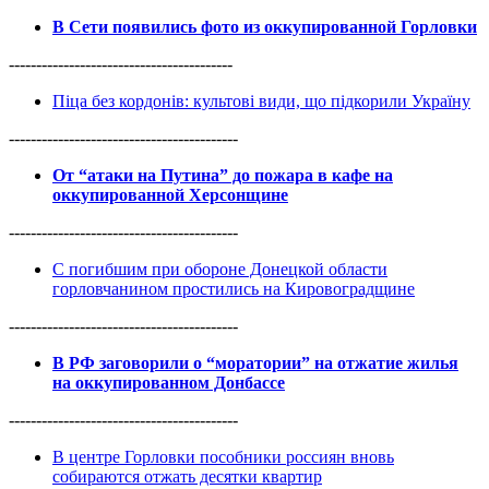
В Сети появились фото из оккупированной Горловки
-----------------------------------------
Піца без кордонів: культові види, що підкорили Україну
------------------------------------------
От “атаки на Путина” до пожара в кафе на
оккупированной Херсонщине
------------------------------------------
С погибшим при обороне Донецкой области
горловчанином простились на Кировоградщине
------------------------------------------
В РФ заговорили о “моратории” на отжатие жилья
на оккупированном Донбассе
------------------------------------------
В центре Горловки пособники россиян вновь
собираются отжать десятки квартир