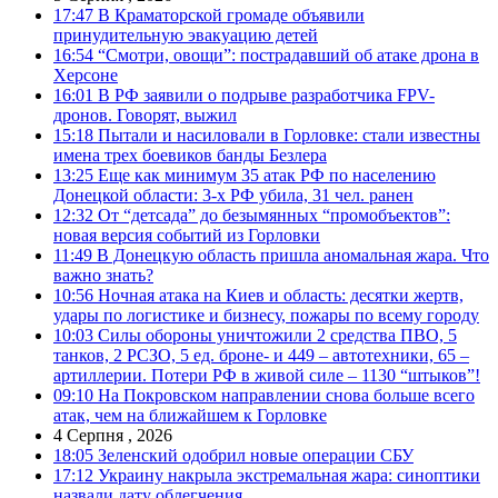
17:47
В Краматорской громаде объявили
принудительную эвакуацию детей
16:54
“Смотри, овощи”: пострадавший об атаке дрона в
Херсоне
16:01
В РФ заявили о подрыве разработчика FPV-
дронов. Говорят, выжил
15:18
Пытали и насиловали в Горловке: стали известны
имена трех боевиков банды Безлера
13:25
Еще как минимум 35 атак РФ по населению
Донецкой области: 3-х РФ убила, 31 чел. ранен
12:32
От “детсада” до безымянных “промобъектов”:
новая версия событий из Горловки
11:49
В Донецкую область пришла аномальная жара. Что
важно знать?
10:56
Ночная атака на Киев и область: десятки жертв,
удары по логистике и бизнесу, пожары по всему городу
10:03
Силы обороны уничтожили 2 средства ПВО, 5
танков, 2 РСЗО, 5 ед. броне- и 449 – автотехники, 65 –
артиллерии. Потери РФ в живой силе – 1130 “штыков”!
09:10
На Покровском направлении снова больше всего
атак, чем на ближайшем к Горловке
4 Серпня , 2026
18:05
Зеленский одобрил новые операции СБУ
17:12
Украину накрыла экстремальная жара: синоптики
назвали дату облегчения