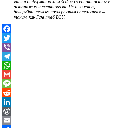
части информации каждый может относиться
осторожно и скептически. Ну и конечно,
доверяйте только проверенным источникам –
таким, как Генштаб ВСУ.
Facebook
Twitter
Viber
Telegram
WhatsApp
Gmail
Message
Reddit
LinkedIn
WordPress