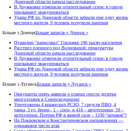
Донецкой области начала расследование
В Дружковке отменили отопительный сезон: в городе
призывают эвакуироваться
Удары РФ по Донецкой области забрали еще одну жизнь
местного жителя, 9 человек получили ранения
Більше з
Донецк
Більше записів у Донецк »
Пушилин “нарисовал” Горловке 190 тысяч населения
Расстрел пленного под Волновахой: прокуратура
Донецкой области начала расследование
В Дружковке отменили отопительный сезон: в городе
призывают эвакуироваться
Удары РФ по Донецкой области забрали еще одну жизнь
местного жителя, 9 человек получили ранения
Більше з
Луганск
Більше записів у Луганск »
Оккупанты опять заявили о планах снести десятки
многоэтажек в Северскодонецке
Уничтожены 4 вражеских РСЗО, 7 средств ПВО, 4
танка, 3 ед. броне-, 1 – спец- и 416 – автотехники, 59 –
артиллерии. Потери РФ в живой силе – 1330 “штыков”!
На Покровском и Константиновском направлениях —
одинаковое число атак
Силы обороны уничтожили 2 средства ПВО, 5 танков, 2