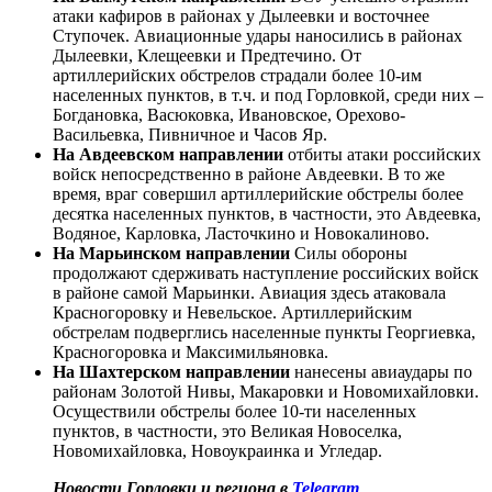
атаки кафиров в районах у Дылеевки и восточнее
Ступочек. Авиационные удары наносились в районах
Дылеевки, Клещеевки и Предтечино. От
артиллерийских обстрелов страдали более 10-им
населенных пунктов, в т.ч. и под Горловкой, среди них –
Богдановка, Васюковка, Ивановское, Орехово-
Васильевка, Пивничное и Часов Яр.
На Авдеевском направлении
отбиты атаки российских
войск непосредственно в районе Авдеевки. В то же
время, враг совершил артиллерийские обстрелы более
десятка населенных пунктов, в частности, это Авдеевка,
Водяное, Карловка, Ласточкино и Новокалиново.
На Марьинском направлении
Силы обороны
продолжают сдерживать наступление российских войск
в районе самой Марьинки. Авиация здесь атаковала
Красногоровку и Невельское. Артиллерийским
обстрелам подверглись населенные пункты Георгиевка,
Красногоровка и Максимильяновка.
На Шахтерском направлении
нанесены авиаудары по
районам Золотой Нивы, Макаровки и Новомихайловки.
Осуществили обстрелы более 10-ти населенных
пунктов, в частности, это Великая Новоселка,
Новомихайловка, Новоукраинка и Угледар.
Новости Горловки и региона в
Telegram