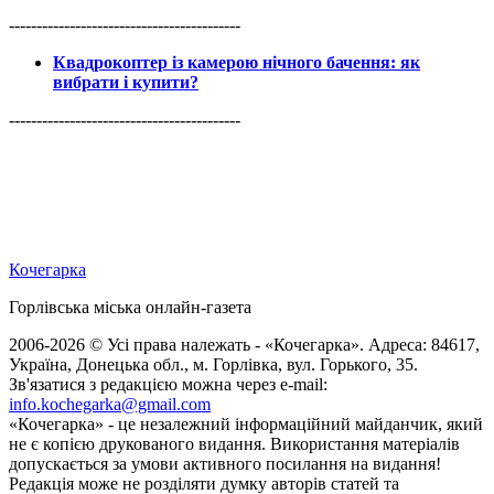
------------------------------------------
Квадрокоптер із камерою нічного бачення: як
вибрати і купити?
------------------------------------------
Кочегарка
Горлівська міська онлайн-газета
2006-2026 © Усі права належать - «Кочегарка». Адреса: 84617,
Україна, Донецька обл., м. Горлівка, вул. Горького, 35.
Зв'язатися з редакцією можна через e-mail:
info.kochegarka@gmail.com
«Кочегарка» - це незалежний інформаційний майданчик, який
не є копією друкованого видання. Використання матеріалів
допускається за умови активного посилання на видання!
Редакція може не розділяти думку авторів статей та