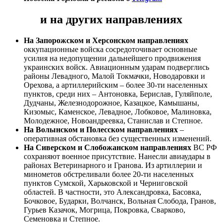
и на других направлениях
На Запорожском и Херсонском направлениях
оккупационные войска сосредоточивает основные
усилия на недопущении дальнейшего продвижения
украинских войск. Авиационным ударам подверглись
районы Левадного, Малой Токмачки, Новодаровки и
Орехова, а артиллерийским – более 30-ти населенных
пунктов, среди них – Антоновка, Берислав, Гуляйполе,
Дудчаны, Железнодорожное, Казацкое, Камышаны,
Кизомыс, Каменское, Левадное, Лобковое, Малиновка,
Молодежное, Новоандреевка, Станислав и Степное.
На Волынском и Полесском направлениях
–
оперативная обстановка без существенных изменений.
На Сиверском и Слобожанском направлениях
ВС РФ
сохраняют военное присутствие. Нанесли авиаудары в
районах Ветеринарного и Гранова. Из артиллерии и
минометов обстреливали более 20-ти населенных
пунктов Сумской, Харьковской и Черниговской
областей. В частности, это Александровка, Басовка,
Бочковое, Бударки, Волчанск, Вольная Слобода, Гранов,
Гурьев Казачок, Могрица, Покровка, Сварково,
Семеновка и Степное.