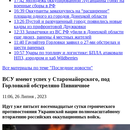
17:42
Молодежь оккупированной Луганщины гонят на
военные сборы в РФ
16:39
Оккупанты замахнулись на “расширение”
площади одного из городов Донецкой области
13:26
Пустой и разрушенный город: появились новые
кадры из прифронтовой Дружковки
12:33
Захватчики из ВС РФ убили в Донецкой области
еще двоих, ранены 4 местных жителей
11:40
Гауляйтер Горловки заявил о 27-ми обстрелах и
шести раненых
10:57
Удары по топливу и логистике: БПЛА атаковали
НПЗ, аэродром и хаб Wildberries
Все материалы по теме "Последние новости"
ВСУ имеют успех у Старомайорского, под
Горловкой обстреляно Пивничное
11:06, 26 Липня , 2023
Идут уже пятьсот восемнадцатые сутки героического
противостояния Украинской нации полномасштабному
вторжению российских оккупационных войск.