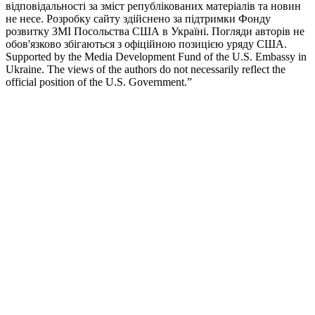
відповідальності за зміст републікованих матеріалів та новин
не несе. Розробку сайту здійснено за підтримки Фонду
розвитку ЗМІ Посольства США в Україні. Погляди авторів не
обов'язково збігаються з офіційною позицією уряду США.
Supported by the Media Development Fund of the U.S. Embassy in
Ukraine. The views of the authors do not necessarily reflect the
official position of the U.S. Government.”