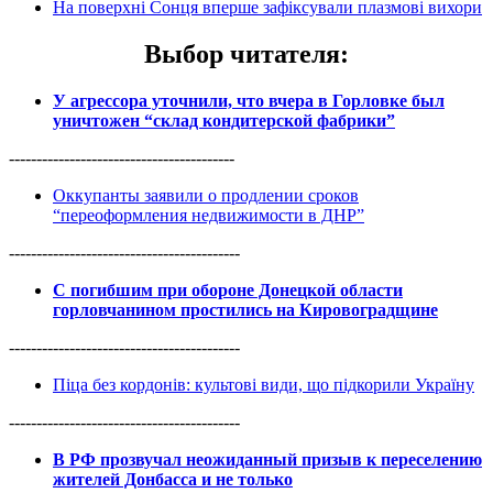
На поверхні Сонця вперше зафіксували плазмові вихори
Выбор читателя
:
У агрессора уточнили, что вчера в Горловке был
уничтожен “склад кондитерской фабрики”
-----------------------------------------
Оккупанты заявили о продлении сроков
“переоформления недвижимости в ДНР”
------------------------------------------
С погибшим при обороне Донецкой области
горловчанином простились на Кировоградщине
------------------------------------------
Піца без кордонів: культові види, що підкорили Україну
------------------------------------------
В РФ прозвучал неожиданный призыв к переселению
жителей Донбасса и не только