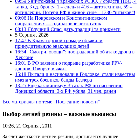
09:59
Уничтожены 4 вражеских РСЗО, 7 средств ПВО, 4
танка, 3 ед. броне-, 1 – спец- и 416 – автотехники, 59 –
артиллерии. Потери РФ в живой силе – 1330 “штыков”!
09:06
На Покровском и Константиновском
направлениях — одинаковое число атак
08:13
Яблучний Спас: дата, традиції та прикмети
5 Серпня , 2026
17:47
В Краматорской громаде объявили
принудительную эвакуацию детей
16:54
“Смотри, овощи”: пострадавший об атаке дрона в
Херсоне
16:01
В РФ заявили о подрыве разработчика FPV-
дронов. Говорят, выжил
15:18
Пытали и насиловали в Горловке: стали известны
имена трех боевиков банды Безлера
13:25
Еще как минимум 35 атак РФ по населению
Донецкой области: 3-х РФ убила, 31 чел. ранен
Все материалы по теме "Последние новости"
Выбор летней резины – важные ньюансы
10:26, 21 Серпня , 2011
За счет жесткости летней резины, достигается лучшее