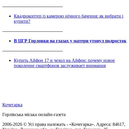
------------------------------------------
Квадрокоптер із камерою нічного бачення: як вибрати і
купити?
------------------------------------------
В ЦГР Горловки на глазах у матери утонул подросток
------------------------------------------
Купить Айфон 17 и чехол на Айфон: почему новое
поколение смартфонов заслуживает внимания
Кочегарка
Горлівська міська онлайн-газета
2006-2026 © Усі права належать - «Кочегарка». Адреса: 84617,