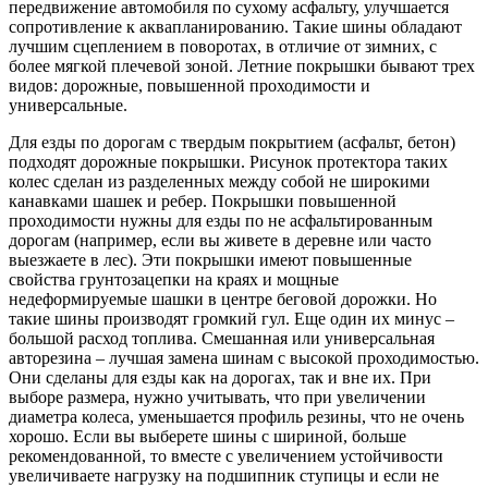
передвижение автомобиля по сухому асфальту, улучшается
сопротивление к аквапланированию. Такие шины обладают
лучшим сцеплением в поворотах, в отличие от зимних, с
более мягкой плечевой зоной. Летние покрышки бывают трех
видов: дорожные, повышенной проходимости и
универсальные.
Для езды по дорогам с твердым покрытием (асфальт, бетон)
подходят дорожные покрышки. Рисунок протектора таких
колес сделан из разделенных между собой не широкими
канавками шашек и ребер. Покрышки повышенной
проходимости нужны для езды по не асфальтированным
дорогам (например, если вы живете в деревне или часто
выезжаете в лес). Эти покрышки имеют повышенные
свойства грунтозацепки на краях и мощные
недеформируемые шашки в центре беговой дорожки. Но
такие шины производят громкий гул. Еще один их минус –
большой расход топлива. Смешанная или универсальная
авторезина – лучшая замена шинам с высокой проходимостью.
Они сделаны для езды как на дорогах, так и вне их. При
выборе размера, нужно учитывать, что при увеличении
диаметра колеса, уменьшается профиль резины, что не очень
хорошо. Если вы выберете шины с шириной, больше
рекомендованной, то вместе с увеличением устойчивости
увеличиваете нагрузку на подшипник ступицы и если не