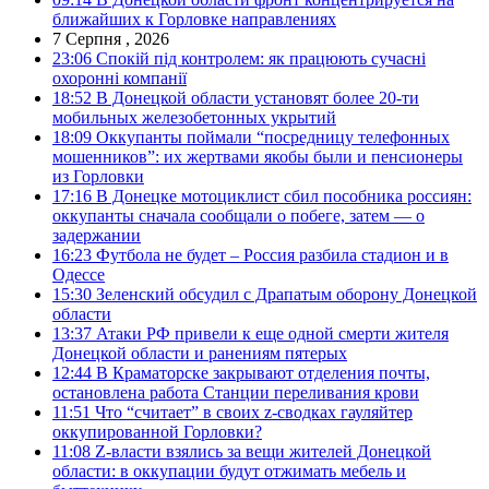
ближайших к Горловке направлениях
7 Серпня , 2026
23:06
Спокій під контролем: як працюють сучасні
охоронні компанії
18:52
В Донецкой области установят более 20-ти
мобильных железобетонных укрытий
18:09
Оккупанты поймали “посредницу телефонных
мошенников”: их жертвами якобы были и пенсионеры
из Горловки
17:16
В Донецке мотоциклист сбил пособника россиян:
оккупанты сначала сообщали о побеге, затем — о
задержании
16:23
Футбола не будет – Россия разбила стадион и в
Одессе
15:30
Зеленский обсудил с Драпатым оборону Донецкой
области
13:37
Атаки РФ привели к еще одной смерти жителя
Донецкой области и ранениям пятерых
12:44
В Краматорске закрывают отделения почты,
остановлена работа Станции переливания крови
11:51
Что “считает” в своих z-сводках гауляйтер
оккупированной Горловки?
11:08
Z-власти взялись за вещи жителей Донецкой
области: в оккупации будут отжимать мебель и