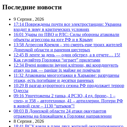
Последние новости
9 Серпня , 2026
17:14
Повреждены почти все электростанции: Украина
входит в зиму в критических условиях
16:01
Удары по ПВО и РЛС: Силы обороны атаковали
объекты агрессора на юге РФ и в Крыму
13:58
Агрессия Кремля – это смерть еще троих жителей
Донецкой области и ранения шестерых
12:45
В ленте за день — один обстрел, а в отчете… 15!
Как гауляйтер Горловки “играет” прилетами
12:34
Вчені виявили імунні клітини, які координують
атаку на рак — раніше їх майже не помічали
11:32
Атакованы многоэтажки в Харькове: разрушены
этажи, есть погибшие и десятки раненых
10:29
В разгар курортного сезона РФ продолжает террор
Одессы
09:16
Уничтожены 2 танка, 4 РСЗО, 4 ед. броне-, 1 –
спец- и 358 – автотехники, 41 – артиллерии. Потери РФ
в живой силе – 1130 “штыков”!
08:03
В Донецкой области 24 атаки оккупантов
отражены на ближайшем к Горловке направлении
8 Серпня , 2026
18:41
ВСУ взяли в плен двух жителей оккупированного