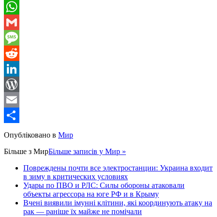
Telegram
WhatsApp
Gmail
Message
Reddit
LinkedIn
WordPress
Email
Share
Опубліковано в
Мир
Більше з
Мир
Більше записів у Мир »
Повреждены почти все электростанции: Украина входит
в зиму в критических условиях
Удары по ПВО и РЛС: Силы обороны атаковали
объекты агрессора на юге РФ и в Крыму
Вчені виявили імунні клітини, які координують атаку на
рак — раніше їх майже не помічали