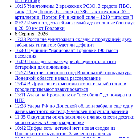
быттехнику
10:15
Уничтожены 2 вражеских РСЗО, 3 средств ПВО,
танк, 11 ед. броне-, 6 – спец- и 386 – автотехники, 67 –
артиллерии. Потери РФ в живой силе – 1210 “штыков”!
09:22
Именно здесь сейчас самый ад: основные бои идут
в 20–50 км от Горловки
6 Серпня , 2026
17:33
Россияне уничтожили склады с продукцией двух
табачных гигантов: будет ли дефицит
16:40
Пушилин “нарисовал” Горловке 190 тысяч
населения
16:09
Прилади та аксесуари: флоуметр та літієві
батарейки для лічильника
15:57
Расстрел пленного под Волновахой: прокуратура
Донецкой области начала расследование
15:04
В Дружковке отменили отопительный сезон: в
городе призывают эвакуироваться
13:11
Атака на Ярославль: от “все сбили” до пожара на
НПЗ
12:28
Удары РФ по Донецкой области забрали еще одну
жизнь местного жителя, 9 человек получили ранения
11:35
Оккупанты опять заявили о планах снести десятки
многоэтажек в Северскодонецке
10:42
Цифры есть, деталей нет: новая сводка из
Горловки от оккупантов. Заявлено о раненых