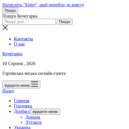
Натисніть "Enter", щоб перейти до вмісту
Пошук
Пошук Кочегарка
Контакты
О нас
Кочегарка
10 Серпня , 2026
Горлівська міська онлайн-газета
відкрити меню
Назад
Главная
Горловка
Донбасс
відкрити меню
Донецк
Луганск
Украина