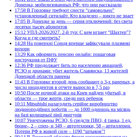
Донецка, мобилизованных РФ: что они рассказали
17:58
В Горловке требуют снести “самовольно”
установленный ситилайт. Кто владелец – никто не знает
17:05
В Донецке за день — серия отключений: без света
десятки тысяч абонентов
15:12
УПЛ-2026/2027. 2-й тур: С кем играет “Шахтер”?
Когда и где смотреть?
14:28
На поверхні Сонця вперше зафіксували плазмові
вихори
13:29
Как оформить пенсию онлайн: пошаговая
инструкция от ПФУ
12:36
РФ продолжает бить по населению авиацией,
РСЗО и дронами: убит житель Славянска, 13 жителей
Донецкой области ранены
11:43
В Горловке второй день сообщают о 3-х раненых, а
число инцидентов в отчете выросло в 7,5 раз
10:50
После ночной атаки на Киев найден убитый, в
области — трое жертв, среди них ребенок
10:11
Mitsubishi налагодить серійне виробництво
людиноподібних роботів — до 1000 одиниць на місяць
на базі колишньої лінії двигунів
10:07
Уничтожены РСЗО, 6 средств ПВО, 4 танка, 1 ед.
броне-, 2 – спец- и 349 – автотехники, 58 – артиллерии.
Потери РФ в живой силе – 1190 “штыков”!
09:14
В Донецкой области фронт концентрируется на