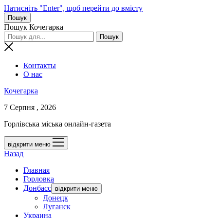
Натисніть "Enter", щоб перейти до вмісту
Пошук
Пошук Кочегарка
Контакты
О нас
Кочегарка
7 Серпня , 2026
Горлівська міська онлайн-газета
відкрити меню
Назад
Главная
Горловка
Донбасс
відкрити меню
Донецк
Луганск
Украина