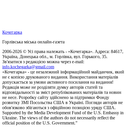
Кочегарка
Горлівська міська онлайн-газета
2006-2026 © Усі права належать - «Кочегарка». Адреса: 84617,
Україна, Донецька обл., м. Горлівка, вул. Горького, 35.
Зв'язатися з редакцією можна через e-mail:
info.kochegarka@gmail.com
«Кочегарка» - це незалежний інформаційний майданчик, який
не є копією друкованого видання. Використання матеріалів
допускається за умови активного посилання на видання!
Редакція може не розділяти думку авторів статей та
відповідальності за зміст републікованих матеріалів та новин
не несе. Розробку сайту здійснено за підтримки Фонду
розвитку ЗМІ Посольства США в Україні. Погляди авторів не
обов'язково збігаються з офіційною позицією уряду США.
Supported by the Media Development Fund of the U.S. Embassy in
Ukraine. The views of the authors do not necessarily reflect the
official position of the U.S. Government.”