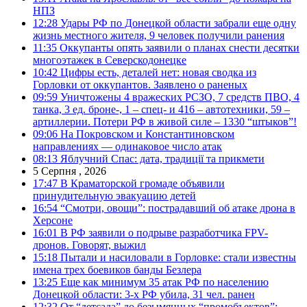
НПЗ
12:28
Удары РФ по Донецкой области забрали еще одну
жизнь местного жителя, 9 человек получили ранения
11:35
Оккупанты опять заявили о планах снести десятки
многоэтажек в Северскодонецке
10:42
Цифры есть, деталей нет: новая сводка из
Горловки от оккупантов. Заявлено о раненых
09:59
Уничтожены 4 вражеских РСЗО, 7 средств ПВО, 4
танка, 3 ед. броне-, 1 – спец- и 416 – автотехники, 59 –
артиллерии. Потери РФ в живой силе – 1330 “штыков”!
09:06
На Покровском и Константиновском
направлениях — одинаковое число атак
08:13
Яблучний Спас: дата, традиції та прикмети
5 Серпня , 2026
17:47
В Краматорской громаде объявили
принудительную эвакуацию детей
16:54
“Смотри, овощи”: пострадавший об атаке дрона в
Херсоне
16:01
В РФ заявили о подрыве разработчика FPV-
дронов. Говорят, выжил
15:18
Пытали и насиловали в Горловке: стали известны
имена трех боевиков банды Безлера
13:25
Еще как минимум 35 атак РФ по населению
Донецкой области: 3-х РФ убила, 31 чел. ранен
12:32
От “детсада” до безымянных “промобъектов”: