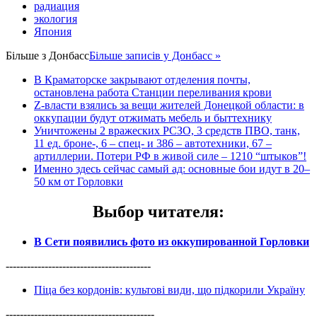
радиация
экология
Япония
Більше з
Донбасс
Більше записів у Донбасс »
В Краматорске закрывают отделения почты,
остановлена работа Станции переливания крови
Z-власти взялись за вещи жителей Донецкой области: в
оккупации будут отжимать мебель и быттехнику
Уничтожены 2 вражеских РСЗО, 3 средств ПВО, танк,
11 ед. броне-, 6 – спец- и 386 – автотехники, 67 –
артиллерии. Потери РФ в живой силе – 1210 “штыков”!
Именно здесь сейчас самый ад: основные бои идут в 20–
50 км от Горловки
Выбор читателя
:
В Сети появились фото из оккупированной Горловки
-----------------------------------------
Піца без кордонів: культові види, що підкорили Україну
------------------------------------------