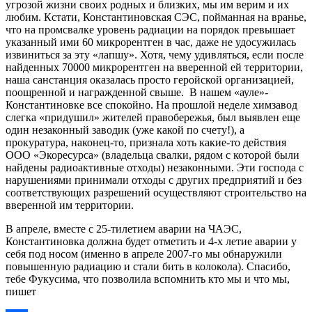
угрозой жизни своих родных и близких, мы им верим и их
любим. Кстати, Константиновская СЭС, пойманная на вранье,
что на промсвалке уровень радиации на порядок превышает
указанный ими 60 микрорентген в час, даже не удосужилась
извиниться за эту «лапшу». Хотя, чему удивляться, если после
найденных 70000 микрорентген на вверенной ей территории,
наша санстанция оказалась просто геройской организацией,
поощренной и награжденной свыше. В нашем «ауле»-
Константиновке все спокойно. На прошлой неделе химзавод
слегка «придушил» жителей правобережья, был выявлен еще
один незаконный заводик (уже какой по счету!), а
прокуратура, наконец-то, признала хоть какие-то действия
ООО «Экоресурса» (владельца свалки, рядом с которой были
найдены радиоактивные отходы) незаконными. Эти господа с
нарушениями принимали отходы с других предприятий и без
соответствующих разрешений осуществляют строительство на
вверенной им территории.
В апреле, вместе с 25-тилетием аварии на ЧАЭС,
Константиновка должна будет отметить и 4-х летие аварии у
себя под носом (именно в апреле 2007-го мы обнаружили
повышенную радиацию и стали бить в колокола). Спасибо,
тебе Фукусима, что позволила вспомнить кто мы и что мы,
пишет