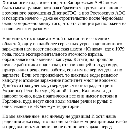
Хотя многие годы известно, что Запорожская АЭС может
быть смыта цунами, которая образуется в результате вполне
возможного разрушения ДнепроГЭС, а про Ростовскую АЭС
и говорить нечего – даже ее строительство после Чернобыля
было заморожено ввиду того, что эта станция расположена на
геологическом разломе.
Напомню, что, кроме атомной опасности из соседних
областей, одну из наиболее серьезных угроз радиационного
заражения нам несет енакиевская шахта «Юнком», где с 1979
года, после экспериментального атомного взрыва,
образовалась оплавленная капсула. Кстати, на прошлой
неделе работники водокачки, откачивающей от-туда воду,
пригрозили прекратить работы, если им не вернут долги по
зарплате. Если это произойдет, то шахтные воды размоют
капсулу и атомное заражение постигнет многие водоемы
Донбасса (ряд ученых утверждает, что пострадает треть
Украины). Реки Бахмут, Кривой Торец, Кальмиус и др.
накроет точно, ведь практически все они имеют истоки в
Горловке, куда несут свои воды малые речки и ручьи с
близлежащей к «Юнкому» территории.
Но мы закаленные, нас ничему не удивишь! И хотя наша
радиация доказала, что погоня за баблом «предпринимателей»
и продажность чиновников не остановится даже перед