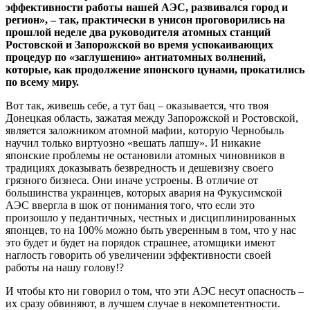
эффективности работы нашей АЭС, развивался город и
регион», – так, практически в унисон проговорились на
прошлой неделе два руководителя атомных станций
Ростовской и Запорожской во время успокаивающих
процедур по «заглушению» антиатомных волнений,
которые, как продолжение японского цунами, прокатились
по всему миру.
Вот так, живешь себе, а тут бац – оказывается, что твоя
Донецкая область, зажатая между Запорожской и Ростовской,
является заложником атомной мафии, которую Чернобыль
научил только виртуозно «вешать лапшу». И никакие
японские проблемы не остановили атомных чиновников в
традициях доказывать безвредность и дешевизну своего
грязного бизнеса. Они иначе устроены. В отличие от
большинства украинцев, которых авария на Фукусимской
АЭС ввергла в шок от понимания того, что если это
произошло у педантичных, честных и дисциплинированных
японцев, то на 100% можно быть уверенным в том, что у нас
это будет и будет на порядок страшнее, атомщики имеют
наглость говорить об увеличении эффективности своей
работы на нашу голову!?
И чтобы кто ни говорил о том, что эти АЭС несут опасность –
их сразу обвиняют, в лучшем случае в некомпетентности.