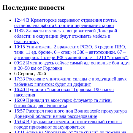
Последние новости
12:44
В Краматорске закрывают отделения почты,
остановлена работа Станции переливания крови
11:08
Z-власти взялись за вещи жителей Донецкой
области: в оккупации будут отжимать мебель и
быттехнику
10:15
Уничтожены 2 вражеских РСЗО, 3 средств ПВО,
танк, 11 ед. броне-, 6 – спец- и 386 – автотехники, 67 –
артиллерии. Потери РФ в живой силе – 1210 “штыков”!
09:22
Именно здесь сейчас самый ад: основные бои идут
в 20–50 км от Горловки
6 Серпня , 2026
17:33
Россияне уничтожили склады с продукцией двух
табачных гигантов: будет ли дефицит
16:40
Пушилин “нарисовал” Горловке 190 тысяч
населения
16:09
Прилади та аксесуари: флоуметр та літієві
батарейки для лічильника
15:57
Расстрел пленного под Волновахой: прокуратура
Донецкой области начала расследование
15:04
В Дружковке отменили отопительный сезон: в
городе призывают эвакуироваться
13:11
Атака на Ярославль: от “все сбили” до пожара на