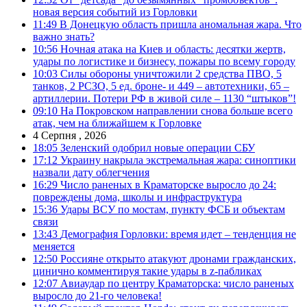
новая версия событий из Горловки
11:49
В Донецкую область пришла аномальная жара. Что
важно знать?
10:56
Ночная атака на Киев и область: десятки жертв,
удары по логистике и бизнесу, пожары по всему городу
10:03
Силы обороны уничтожили 2 средства ПВО, 5
танков, 2 РСЗО, 5 ед. броне- и 449 – автотехники, 65 –
артиллерии. Потери РФ в живой силе – 1130 “штыков”!
09:10
На Покровском направлении снова больше всего
атак, чем на ближайшем к Горловке
4 Серпня , 2026
18:05
Зеленский одобрил новые операции СБУ
17:12
Украину накрыла экстремальная жара: синоптики
назвали дату облегчения
16:29
Число раненых в Краматорске выросло до 24:
повреждены дома, школы и инфраструктура
15:36
Удары ВСУ по мостам, пункту ФСБ и объектам
связи
13:43
Демография Горловки: время идет – тенденция не
меняется
12:50
Россияне открыто атакуют дронами гражданских,
цинично комментируя такие удары в z-пабликах
12:07
Авиаудар по центру Краматорска: число раненых
выросло до 21-го человека!