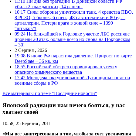
11:10
Ни дня без трагедии! В Донецкой области РФ
убила 2 гражданских, 14 ранены
10:17
Силы обороны уничтожили танк, 4 средства ПВО,
8 РСЗО, 5 броне-, 6 спец-, 485 автотехники и 80 ед. –
артиллерии. Потери врага в живой силе – 1390
“штыков”!
09:24
На ближайшей к Горловке участке ЛБС россияне
провели 20 атак, больше всего их снова на Покровском
– 30!
2 Серпня , 2026
19:08
В июле РФ нарастила давление. Прирост по карте
DeepState – 36 кв. км
18:55
Российский обстрел спровоцировал утечку
опасного химического вещества
17:42
Молодежь оккупированной Луганщины гонят на
военные сборы в РФ
Все материалы по теме "Последние новости"
Японской радиации нам нечего бояться, у нас
хватает своей
10:58, 25 Березня , 2011
«Мы все заинтересованы в том, чтобы за счет увеличения