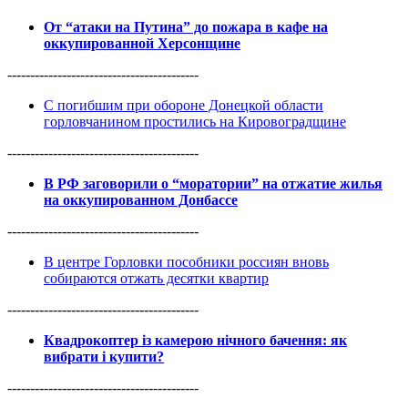
От “атаки на Путина” до пожара в кафе на
оккупированной Херсонщине
------------------------------------------
С погибшим при обороне Донецкой области
горловчанином простились на Кировоградщине
------------------------------------------
В РФ заговорили о “моратории” на отжатие жилья
на оккупированном Донбассе
------------------------------------------
В центре Горловки пособники россиян вновь
собираются отжать десятки квартир
------------------------------------------
Квадрокоптер із камерою нічного бачення: як
вибрати і купити?
------------------------------------------