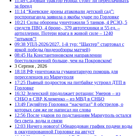
11:49
Садовый трактор Honda: стоит ли переплачивать
за бренд
11:14
“Киевские дроны атаковали детский сад”:
роспропаганда заявила о якобы ударе по Горловке
10:21
Силы обороны уничтожили 5 танков, 4 РСЗО, 5
средств ПВО, 4 броне-, 379 автотехники и 55 ед. –
артиллерии. Потери врага в живой силе – 1240
“штыков”!
09:38
УПЛ-2026/2027. 1-й тур: “Шахтер” стартовал с
яркой победы (видеообзоры матчей)
08:45
На Константиновском направлении
боестолкновений больше, чем на Покровском!
3 Серпня , 2026
18:18
РФ уничтожила гуманитарную помощь для
переселенцев из Мариуполя
17:25
Пьяный подросток на питбайке устроил ДТП в
Горловке
16:32
Зеленский продолжает ротации: Умеров – из
СНБО в СВР, Клименко – из МВД в СНБО
13:49
Гауляйтер Горловки “насчитал” 8 обстрелов, о
которых сам же не написал ни слова
12:56
После ударов по подстанциям Мариуполь остался
без света, воды и связи
12:03
Ничего нового! Обнародован график подачи воды
в оккупированной Горловке на август