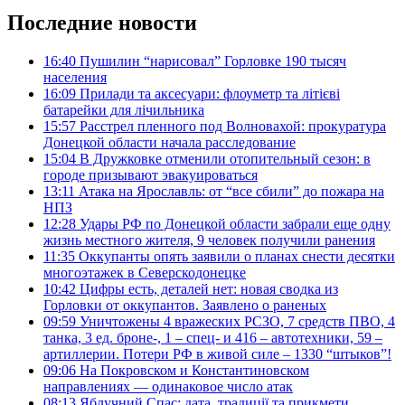
Последние новости
16:40
Пушилин “нарисовал” Горловке 190 тысяч
населения
16:09
Прилади та аксесуари: флоуметр та літієві
батарейки для лічильника
15:57
Расстрел пленного под Волновахой: прокуратура
Донецкой области начала расследование
15:04
В Дружковке отменили отопительный сезон: в
городе призывают эвакуироваться
13:11
Атака на Ярославль: от “все сбили” до пожара на
НПЗ
12:28
Удары РФ по Донецкой области забрали еще одну
жизнь местного жителя, 9 человек получили ранения
11:35
Оккупанты опять заявили о планах снести десятки
многоэтажек в Северскодонецке
10:42
Цифры есть, деталей нет: новая сводка из
Горловки от оккупантов. Заявлено о раненых
09:59
Уничтожены 4 вражеских РСЗО, 7 средств ПВО, 4
танка, 3 ед. броне-, 1 – спец- и 416 – автотехники, 59 –
артиллерии. Потери РФ в живой силе – 1330 “штыков”!
09:06
На Покровском и Константиновском
направлениях — одинаковое число атак
08:13
Яблучний Спас: дата, традиції та прикмети