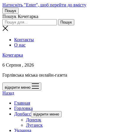
Натисніть "Enter", щоб перейти до вмісту
Пошук
Пошук Кочегарка
Контакты
О нас
Кочегарка
6 Серпня , 2026
Горлівська міська онлайн-газета
відкрити меню
Назад
Главная
Горловка
Донбасс
відкрити меню
Донецк
Луганск
Украина