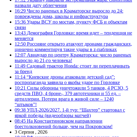
назвали дату облегчения
16:29
Число раненых в Краматорске выросло до 24:
повреждены дома, школы и инфраструктура
15:36
Удары ВСУ по мостам, пункту ФСБ и объектам
связи
13:43
Демография Горловки: время идет – тенденция не
меняется
12:50
Россияне открыто атакуют дронами гражданских,
цинично комментируя такие удары в z-пабликах
12:07
Авиаудар по центру Краматорска: число раненых
выросло до 21-го человека!
11:49
Садовый трактор Honda: стоит ли переплачивать
за бренд
11:14
“Киевские дроны атаковали детский сад”:
роспропаганда заявила о якобы ударе по Горловке
10:21
Силы обороны уничтожили 5 танков, 4 РСЗО, 5
средств ПВО, 4 броне-, 379 автотехники и 55 ед. –
артиллерии. Потери врага в живой силе – 1240
“штыков”!
09:38
УПЛ-2026/2027. 1-й тур: “Шахтер” стартовал с
яркой победы (видеообзоры матчей)
08:45
На Константиновском направлении
боестолкновений больше, чем на Покровском!
3 Серпня , 2026