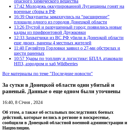
опасного химического вещества
17:42
Молодежь оккупированной Луганщины гонят на
военные сборы в РФ
16:39
Оккупанты замахнулись на “расширение”
площади одного из городов Донецкой области
13:26
Пустой и разрушенный город: появились новые
кадры из прифронтовой Дружковки
12:33
Захватчики из ВС РФ убили в Донецкой области
еще двоих, ранены 4 местных жителей
11:40
Гауляйтер Горловки заявил о 27-ми обстрелах и
шести раненых
10:57
Удары по топливу и логистике: БПЛА атаковали
НПЗ, аэродром и хаб Wildberries
Все материалы по теме "Последние новости"
За сутки в Донецкой области один убитый и
раненый. Данные о еще одном были уточнены
16:40, 8 Січня , 2024
Об этом, а также об остальных последствиях боевых
действий, которые велись в регионе в воскресенье,
сообщили в Донецкой областной военной администрации и
Нацполиции.