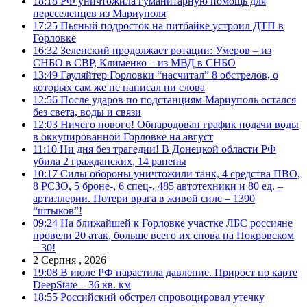
18:18
РФ уничтожила гуманитарную помощь для
переселенцев из Мариуполя
17:25
Пьяный подросток на питбайке устроил ДТП в
Горловке
16:32
Зеленский продолжает ротации: Умеров – из
СНБО в СВР, Клименко – из МВД в СНБО
13:49
Гауляйтер Горловки “насчитал” 8 обстрелов, о
которых сам же не написал ни слова
12:56
После ударов по подстанциям Мариуполь остался
без света, воды и связи
12:03
Ничего нового! Обнародован график подачи воды
в оккупированной Горловке на август
11:10
Ни дня без трагедии! В Донецкой области РФ
убила 2 гражданских, 14 ранены
10:17
Силы обороны уничтожили танк, 4 средства ПВО,
8 РСЗО, 5 броне-, 6 спец-, 485 автотехники и 80 ед. –
артиллерии. Потери врага в живой силе – 1390
“штыков”!
09:24
На ближайшей к Горловке участке ЛБС россияне
провели 20 атак, больше всего их снова на Покровском
– 30!
2 Серпня , 2026
19:08
В июле РФ нарастила давление. Прирост по карте
DeepState – 36 кв. км
18:55
Российский обстрел спровоцировал утечку