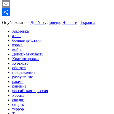
WordPress
Email
Share
Опубліковано в
Донбасс
,
Донецк
,
Новости
і
Украина
Авдеевка
атака
боевые действия
взрыв
война
Донецкая область
Красногоровка
Курахово
обстрел
повреждение
разрушение
ракета
ранение
российская агрессия
Россия
сводки
смерть
террор
Торецк