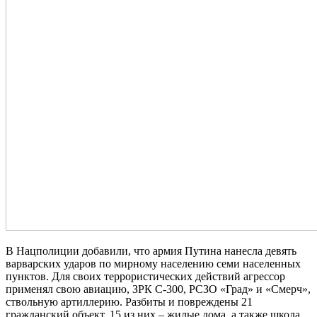
В Нацполиции добавили, что армия Путина нанесла девять
варварских ударов по мирному населению семи населенных
пунктов. Для своих террористических действий агрессор
применял свою авиацию, ЗРК С-300, РСЗО «Град» и «Смерч»,
ствольную артиллерию. Разбиты и повреждены 21
гражданский объект, 15 из них – жилые дома, а также школа,