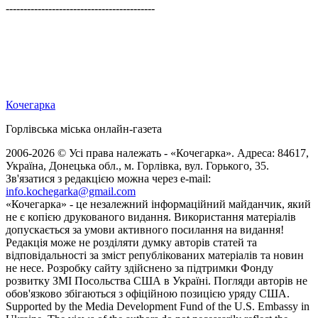
------------------------------------------
Кочегарка
Горлівська міська онлайн-газета
2006-2026 © Усі права належать - «Кочегарка». Адреса: 84617,
Україна, Донецька обл., м. Горлівка, вул. Горького, 35.
Зв'язатися з редакцією можна через e-mail:
info.kochegarka@gmail.com
«Кочегарка» - це незалежний інформаційний майданчик, який
не є копією друкованого видання. Використання матеріалів
допускається за умови активного посилання на видання!
Редакція може не розділяти думку авторів статей та
відповідальності за зміст републікованих матеріалів та новин
не несе. Розробку сайту здійснено за підтримки Фонду
розвитку ЗМІ Посольства США в Україні. Погляди авторів не
обов'язково збігаються з офіційною позицією уряду США.
Supported by the Media Development Fund of the U.S. Embassy in