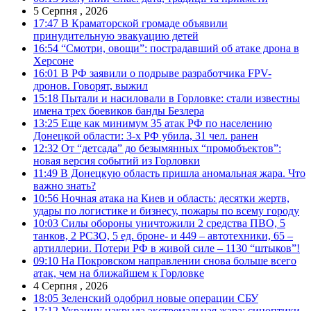
5 Серпня , 2026
17:47
В Краматорской громаде объявили
принудительную эвакуацию детей
16:54
“Смотри, овощи”: пострадавший об атаке дрона в
Херсоне
16:01
В РФ заявили о подрыве разработчика FPV-
дронов. Говорят, выжил
15:18
Пытали и насиловали в Горловке: стали известны
имена трех боевиков банды Безлера
13:25
Еще как минимум 35 атак РФ по населению
Донецкой области: 3-х РФ убила, 31 чел. ранен
12:32
От “детсада” до безымянных “промобъектов”:
новая версия событий из Горловки
11:49
В Донецкую область пришла аномальная жара. Что
важно знать?
10:56
Ночная атака на Киев и область: десятки жертв,
удары по логистике и бизнесу, пожары по всему городу
10:03
Силы обороны уничтожили 2 средства ПВО, 5
танков, 2 РСЗО, 5 ед. броне- и 449 – автотехники, 65 –
артиллерии. Потери РФ в живой силе – 1130 “штыков”!
09:10
На Покровском направлении снова больше всего
атак, чем на ближайшем к Горловке
4 Серпня , 2026
18:05
Зеленский одобрил новые операции СБУ
17:12
Украину накрыла экстремальная жара: синоптики