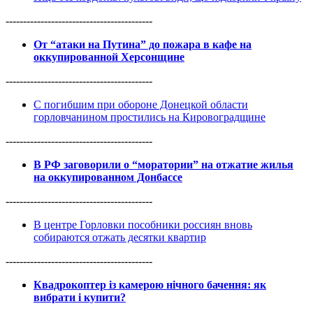
------------------------------------------
От “атаки на Путина” до пожара в кафе на
оккупированной Херсонщине
------------------------------------------
С погибшим при обороне Донецкой области
горловчанином простились на Кировоградщине
------------------------------------------
В РФ заговорили о “моратории” на отжатие жилья
на оккупированном Донбассе
------------------------------------------
В центре Горловки пособники россиян вновь
собираются отжать десятки квартир
------------------------------------------
Квадрокоптер із камерою нічного бачення: як
вибрати і купити?