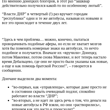
По мнению донецких блогеров, в этот раз “зашквар
действительно получился какой-то по особенному лютый”.
“Власти ДНР” в четвертый (!) раз вручает городам
“республики” одни и те же автобусы, называя их новыми и
все это происходит в течение двух лет.
“Здесь в чем проблема… можно, конечно, пытаться
проворачивать подобные аферы, но если не хватает мозгов
хотя бы поменять номерные знаки на автобусах, то нечто
подобное и получается. Вначале их «вручили» Донецку,
потом Макеевке, потом снова Макеевке, и вот теперь настало
время Дебальцево, где они не просто были указаны как новые,
а еще и как помощь братской России!”, – говорится в
сообщении.
Дончане выделили два момента:
“во-первых, как «управленцы», которые даже просто не
в состоянии скрыть очевидный подлог, спокойно
работают во власти “ДНР”;
“во-вторых, а не идет ли здесь речь о том, что деньги на
новые автобусы в РФ взяли, но они «растворились»,
впрочем как это часто и происходит”.