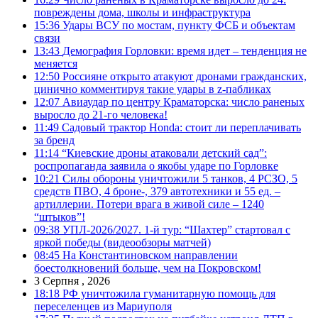
повреждены дома, школы и инфраструктура
15:36
Удары ВСУ по мостам, пункту ФСБ и объектам
связи
13:43
Демография Горловки: время идет – тенденция не
меняется
12:50
Россияне открыто атакуют дронами гражданских,
цинично комментируя такие удары в z-пабликах
12:07
Авиаудар по центру Краматорска: число раненых
выросло до 21-го человека!
11:49
Садовый трактор Honda: стоит ли переплачивать
за бренд
11:14
“Киевские дроны атаковали детский сад”:
роспропаганда заявила о якобы ударе по Горловке
10:21
Силы обороны уничтожили 5 танков, 4 РСЗО, 5
средств ПВО, 4 броне-, 379 автотехники и 55 ед. –
артиллерии. Потери врага в живой силе – 1240
“штыков”!
09:38
УПЛ-2026/2027. 1-й тур: “Шахтер” стартовал с
яркой победы (видеообзоры матчей)
08:45
На Константиновском направлении
боестолкновений больше, чем на Покровском!
3 Серпня , 2026
18:18
РФ уничтожила гуманитарную помощь для
переселенцев из Мариуполя