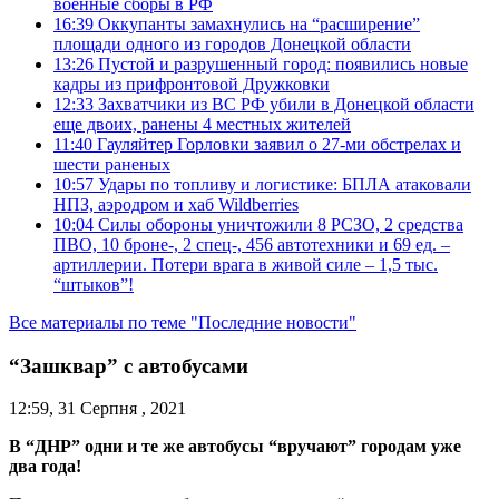
военные сборы в РФ
16:39
Оккупанты замахнулись на “расширение”
площади одного из городов Донецкой области
13:26
Пустой и разрушенный город: появились новые
кадры из прифронтовой Дружковки
12:33
Захватчики из ВС РФ убили в Донецкой области
еще двоих, ранены 4 местных жителей
11:40
Гауляйтер Горловки заявил о 27-ми обстрелах и
шести раненых
10:57
Удары по топливу и логистике: БПЛА атаковали
НПЗ, аэродром и хаб Wildberries
10:04
Силы обороны уничтожили 8 РСЗО, 2 средства
ПВО, 10 броне-, 2 спец-, 456 автотехники и 69 ед. –
артиллерии. Потери врага в живой силе – 1,5 тыс.
“штыков”!
Все материалы по теме "Последние новости"
“Зашквар” с автобусами
12:59, 31 Серпня , 2021
В “ДНР” одни и те же автобусы “вручают” городам уже
два года!