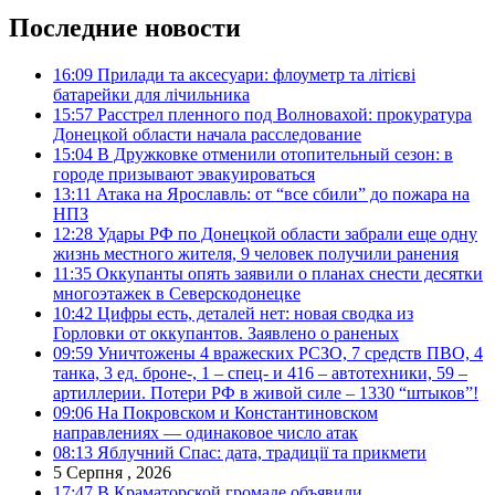
Последние новости
16:09
Прилади та аксесуари: флоуметр та літієві
батарейки для лічильника
15:57
Расстрел пленного под Волновахой: прокуратура
Донецкой области начала расследование
15:04
В Дружковке отменили отопительный сезон: в
городе призывают эвакуироваться
13:11
Атака на Ярославль: от “все сбили” до пожара на
НПЗ
12:28
Удары РФ по Донецкой области забрали еще одну
жизнь местного жителя, 9 человек получили ранения
11:35
Оккупанты опять заявили о планах снести десятки
многоэтажек в Северскодонецке
10:42
Цифры есть, деталей нет: новая сводка из
Горловки от оккупантов. Заявлено о раненых
09:59
Уничтожены 4 вражеских РСЗО, 7 средств ПВО, 4
танка, 3 ед. броне-, 1 – спец- и 416 – автотехники, 59 –
артиллерии. Потери РФ в живой силе – 1330 “штыков”!
09:06
На Покровском и Константиновском
направлениях — одинаковое число атак
08:13
Яблучний Спас: дата, традиції та прикмети
5 Серпня , 2026
17:47
В Краматорской громаде объявили