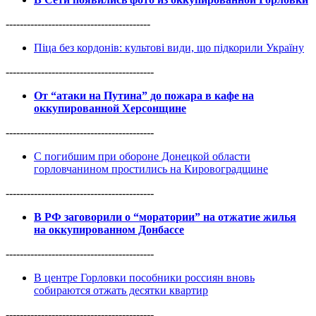
-----------------------------------------
Піца без кордонів: культові види, що підкорили Україну
------------------------------------------
От “атаки на Путина” до пожара в кафе на
оккупированной Херсонщине
------------------------------------------
С погибшим при обороне Донецкой области
горловчанином простились на Кировоградщине
------------------------------------------
В РФ заговорили о “моратории” на отжатие жилья
на оккупированном Донбассе
------------------------------------------
В центре Горловки пособники россиян вновь
собираются отжать десятки квартир
------------------------------------------