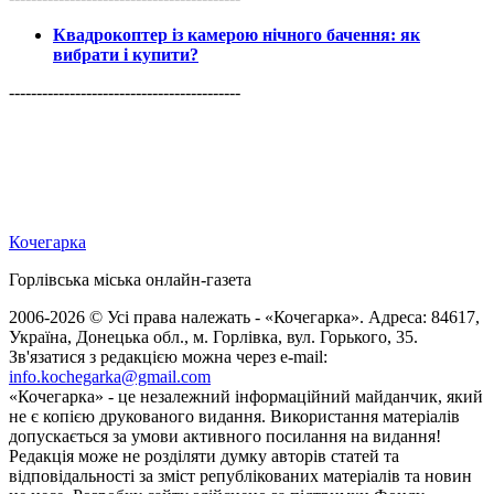
Квадрокоптер із камерою нічного бачення: як
вибрати і купити?
------------------------------------------
Кочегарка
Горлівська міська онлайн-газета
2006-2026 © Усі права належать - «Кочегарка». Адреса: 84617,
Україна, Донецька обл., м. Горлівка, вул. Горького, 35.
Зв'язатися з редакцією можна через e-mail:
info.kochegarka@gmail.com
«Кочегарка» - це незалежний інформаційний майданчик, який
не є копією друкованого видання. Використання матеріалів
допускається за умови активного посилання на видання!
Редакція може не розділяти думку авторів статей та
відповідальності за зміст републікованих матеріалів та новин