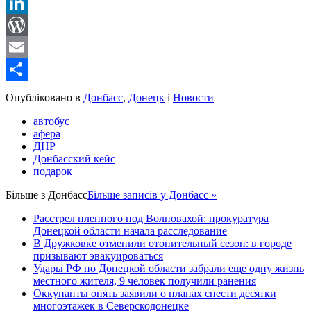
Reddit
LinkedIn
WordPress
Email
Share
Опубліковано в
Донбасс
,
Донецк
і
Новости
автобус
афера
ДНР
Донбасский кейс
подарок
Більше з
Донбасс
Більше записів у Донбасс »
Расстрел пленного под Волновахой: прокуратура
Донецкой области начала расследование
В Дружковке отменили отопительный сезон: в городе
призывают эвакуироваться
Удары РФ по Донецкой области забрали еще одну жизнь
местного жителя, 9 человек получили ранения
Оккупанты опять заявили о планах снести десятки
многоэтажек в Северскодонецке