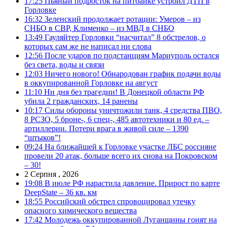
17:25
Пьяный подросток на питбайке устроил ДТП в
Горловке
16:32
Зеленский продолжает ротации: Умеров – из
СНБО в СВР, Клименко – из МВД в СНБО
13:49
Гауляйтер Горловки “насчитал” 8 обстрелов, о
которых сам же не написал ни слова
12:56
После ударов по подстанциям Мариуполь остался
без света, воды и связи
12:03
Ничего нового! Обнародован график подачи воды
в оккупированной Горловке на август
11:10
Ни дня без трагедии! В Донецкой области РФ
убила 2 гражданских, 14 ранены
10:17
Силы обороны уничтожили танк, 4 средства ПВО,
8 РСЗО, 5 броне-, 6 спец-, 485 автотехники и 80 ед. –
артиллерии. Потери врага в живой силе – 1390
“штыков”!
09:24
На ближайшей к Горловке участке ЛБС россияне
провели 20 атак, больше всего их снова на Покровском
– 30!
2 Серпня , 2026
19:08
В июле РФ нарастила давление. Прирост по карте
DeepState – 36 кв. км
18:55
Российский обстрел спровоцировал утечку
опасного химического вещества
17:42
Молодежь оккупированной Луганщины гонят на