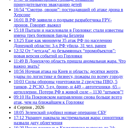
принудительную эвакуацию детей
16:54
“Смотри, овощи”: пострадавший об атаке дрона в
Херсоне
16:01
В РФ заявили о подрыве разработчика FPV-
дронов. Говорят, выжил
15:18
Пытали и насиловали в Горловке: стали известны
имена трех боевиков банды Безлера
13:25
Еще как минимум 35 атак РФ по населению
Донецкой области: 3-х РФ убила, 31 чел. ранен
12:32
От “детсада” до безымянных “промобъектов”:
новая версия событий из Горловки
11:49
В Донецкую область пришла аномальная жара. Что
важно знать?
10:56
Ночная атака на Киев и область: десятки жертв,
удары по логистике и бизнесу, пожары по всему городу
10:03
Силы обороны уничтожили 2 средства ПВО, 5
танков, 2 РСЗО, 5 ед. броне- и 449 – автотехники, 65 –
артиллерии. Потери РФ в живой силе – 1130 “штыков”!
09:10
На Покровском направлении снова больше всего
атак, чем на ближайшем к Горловке
4 Серпня , 2026
18:05
Зеленский одобрил новые операции СБУ
17:12
Украину накрыла экстремальная жара: синоптики
назвали дату облегчения
16:29
Число раненых в Краматорске выросло до 24: