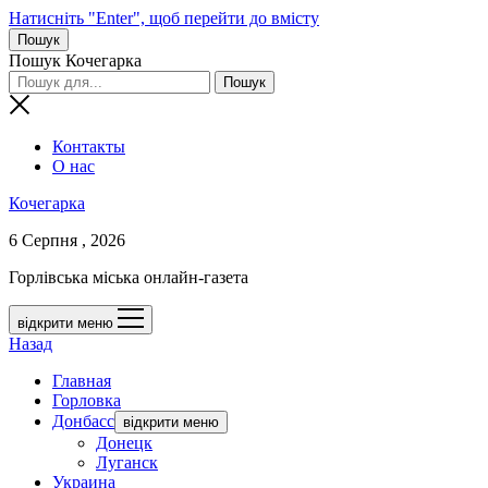
Натисніть "Enter", щоб перейти до вмісту
Пошук
Пошук Кочегарка
Контакты
О нас
Кочегарка
6 Серпня , 2026
Горлівська міська онлайн-газета
відкрити меню
Назад
Главная
Горловка
Донбасс
відкрити меню
Донецк
Луганск
Украина