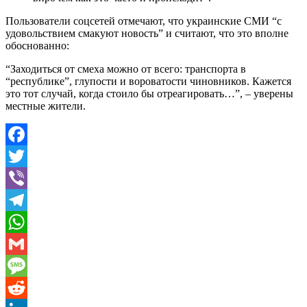
Пользователи соцсетей отмечают, что украинские СМИ “с
удовольствием смакуют новость” и считают, что это вполне
обоснованно:
“Заходиться от смеха можно от всего: транспорта в
“республике”, глупости и вороватости чиновников. Кажется
это тот случай, когда стоило бы отреагировать…”, – уверены
местные жители.
Facebook
Twitter
Viber
Telegram
WhatsApp
Gmail
Message