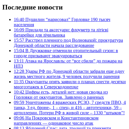
Последние новости
16:40
Пушилин “нарисовал” Горловке 190 тысяч
населения
16:09
Прилади та аксесуари: флоуметр та літієві
батарейки для лічильника
15:57
Расстрел пленного под Волновахой: прокуратура
Донецкой области начала расследование
15:04
В Дружковке отменили отопительный сезон: в
городе призывают эвакуироваться
13:11
Атака на Ярославль: от “все сбили” до пожара на
НПЗ
12:28
Удары РФ по Донецкой области забрали еще одну
жизнь местного жителя, 9 человек получили ранения
11:35
Оккупанты опять заявили о планах снести десятки
многоэтажек в Северскодонецке
10:42
Цифры есть, деталей нет: новая сводка из
Горловки от оккупантов. Заявлено о раненых
09:59
Уничтожены 4 вражеских РСЗО, 7 средств ПВО, 4
танка, 3 ед. броне-, 1 – спец- и 416 – автотехники, 59 –
артиллерии. Потери РФ в живой силе – 1330 “штыков”!
09:06
На Покровском и Константиновском
направлениях — одинаковое число атак
08:13
Яблучний Спас: дата, традиції та прикмети