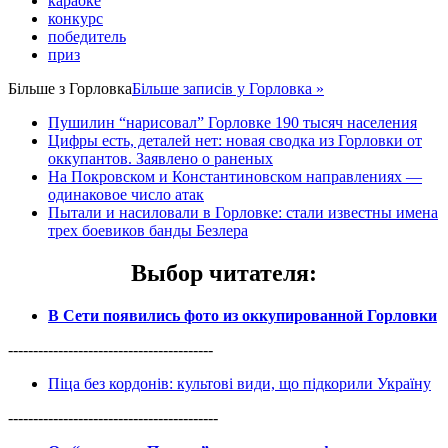
караоке
конкурс
победитель
приз
Більше з
Горловка
Більше записів у Горловка »
Пушилин “нарисовал” Горловке 190 тысяч населения
Цифры есть, деталей нет: новая сводка из Горловки от
оккупантов. Заявлено о раненых
На Покровском и Константиновском направлениях —
одинаковое число атак
Пытали и насиловали в Горловке: стали известны имена
трех боевиков банды Безлера
Выбор читателя
:
В Сети появились фото из оккупированной Горловки
-----------------------------------------
Піца без кордонів: культові види, що підкорили Україну
------------------------------------------