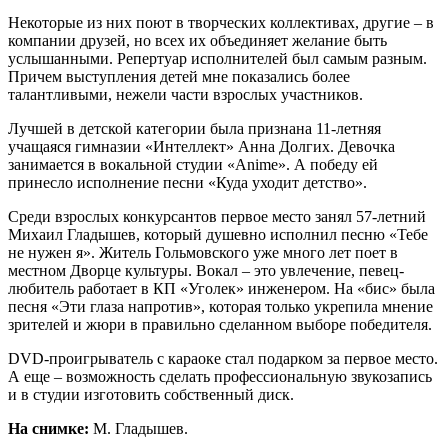
Некоторые из них поют в творческих коллективах, другие – в
компании друзей, но всех их объединяет желание быть
услышанными. Репертуар исполнителей был самым разным.
Причем выступления детей мне показались более
талантливыми, нежели части взрослых участников.
Лучшей в детской категории была признана 11-летняя
учащаяся гимназии «Интеллект» Анна Долгих. Девочка
занимается в вокальной студии «Anime». А победу ей
принесло исполнение песни «Куда уходит детство».
Среди взрослых конкурсантов первое место занял 57-летний
Михаил Гладышев, который душевно исполнил песню «Тебе
не нужен я». Житель Гольмовского уже много лет поет в
местном Дворце культуры. Вокал – это увлечение, певец-
любитель работает в КП «Уголек» инженером. На «бис» была
песня «Эти глаза напротив», которая только укрепила мнение
зрителей и жюри в правильно сделанном выборе победителя.
DVD-проигрыватель с караоке стал подарком за первое место.
А еще – возможность сделать профессиональную звукозапись
и в студии изготовить собственный диск.
На снимке:
М. Гладышев.