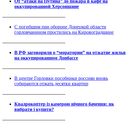
От “атаки на Путина” до пожара в кафе на
оккупированной Херсонщине
------------------------------------------
С погибшим при обороне Донецкой области
горловчанином простились на Кировоградщине
------------------------------------------
В РФ заговорили о “моратории” на отжатие жилья
на оккупированном Донбассе
------------------------------------------
В центре Горловки пособники россиян вновь
собираются отжать десятки квартир
------------------------------------------
Квадрокоптер із камерою нічного бачення: як
вибрати і купити?
------------------------------------------