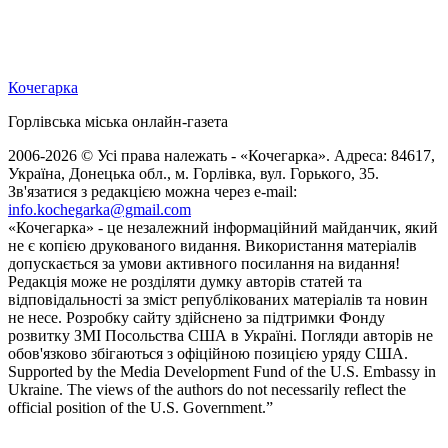
Кочегарка
Горлівська міська онлайн-газета
2006-2026 © Усі права належать - «Кочегарка». Адреса: 84617,
Україна, Донецька обл., м. Горлівка, вул. Горького, 35.
Зв'язатися з редакцією можна через e-mail:
info.kochegarka@gmail.com
«Кочегарка» - це незалежний інформаційний майданчик, який
не є копією друкованого видання. Використання матеріалів
допускається за умови активного посилання на видання!
Редакція може не розділяти думку авторів статей та
відповідальності за зміст републікованих матеріалів та новин
не несе. Розробку сайту здійснено за підтримки Фонду
розвитку ЗМІ Посольства США в Україні. Погляди авторів не
обов'язково збігаються з офіційною позицією уряду США.
Supported by the Media Development Fund of the U.S. Embassy in
Ukraine. The views of the authors do not necessarily reflect the
official position of the U.S. Government.”