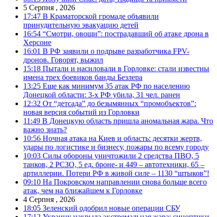
5 Серпня , 2026
17:47
В Краматорской громаде объявили
принудительную эвакуацию детей
16:54
“Смотри, овощи”: пострадавший об атаке дрона в
Херсоне
16:01
В РФ заявили о подрыве разработчика FPV-
дронов. Говорят, выжил
15:18
Пытали и насиловали в Горловке: стали известны
имена трех боевиков банды Безлера
13:25
Еще как минимум 35 атак РФ по населению
Донецкой области: 3-х РФ убила, 31 чел. ранен
12:32
От “детсада” до безымянных “промобъектов”:
новая версия событий из Горловки
11:49
В Донецкую область пришла аномальная жара. Что
важно знать?
10:56
Ночная атака на Киев и область: десятки жертв,
удары по логистике и бизнесу, пожары по всему городу
10:03
Силы обороны уничтожили 2 средства ПВО, 5
танков, 2 РСЗО, 5 ед. броне- и 449 – автотехники, 65 –
артиллерии. Потери РФ в живой силе – 1130 “штыков”!
09:10
На Покровском направлении снова больше всего
атак, чем на ближайшем к Горловке
4 Серпня , 2026
18:05
Зеленский одобрил новые операции СБУ
17:12
Украину накрыла экстремальная жара: синоптики