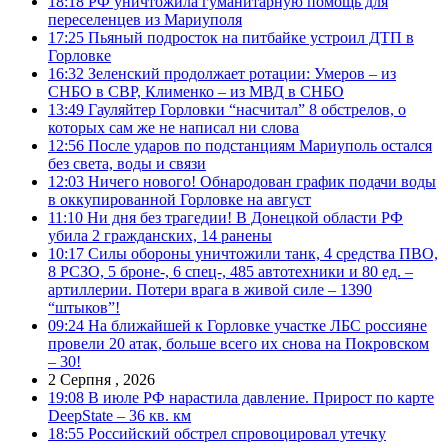
18:18
РФ уничтожила гуманитарную помощь для
переселенцев из Мариуполя
17:25
Пьяный подросток на питбайке устроил ДТП в
Горловке
16:32
Зеленский продолжает ротации: Умеров – из
СНБО в СВР, Клименко – из МВД в СНБО
13:49
Гауляйтер Горловки “насчитал” 8 обстрелов, о
которых сам же не написал ни слова
12:56
После ударов по подстанциям Мариуполь остался
без света, воды и связи
12:03
Ничего нового! Обнародован график подачи воды
в оккупированной Горловке на август
11:10
Ни дня без трагедии! В Донецкой области РФ
убила 2 гражданских, 14 ранены
10:17
Силы обороны уничтожили танк, 4 средства ПВО,
8 РСЗО, 5 броне-, 6 спец-, 485 автотехники и 80 ед. –
артиллерии. Потери врага в живой силе – 1390
“штыков”!
09:24
На ближайшей к Горловке участке ЛБС россияне
провели 20 атак, больше всего их снова на Покровском
– 30!
2 Серпня , 2026
19:08
В июле РФ нарастила давление. Прирост по карте
DeepState – 36 кв. км
18:55
Российский обстрел спровоцировал утечку