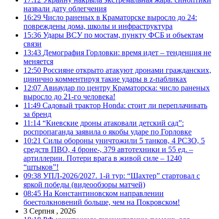
назвали дату облегчения
16:29
Число раненых в Краматорске выросло до 24:
повреждены дома, школы и инфраструктура
15:36
Удары ВСУ по мостам, пункту ФСБ и объектам
связи
13:43
Демография Горловки: время идет – тенденция не
меняется
12:50
Россияне открыто атакуют дронами гражданских,
цинично комментируя такие удары в z-пабликах
12:07
Авиаудар по центру Краматорска: число раненых
выросло до 21-го человека!
11:49
Садовый трактор Honda: стоит ли переплачивать
за бренд
11:14
“Киевские дроны атаковали детский сад”:
роспропаганда заявила о якобы ударе по Горловке
10:21
Силы обороны уничтожили 5 танков, 4 РСЗО, 5
средств ПВО, 4 броне-, 379 автотехники и 55 ед. –
артиллерии. Потери врага в живой силе – 1240
“штыков”!
09:38
УПЛ-2026/2027. 1-й тур: “Шахтер” стартовал с
яркой победы (видеообзоры матчей)
08:45
На Константиновском направлении
боестолкновений больше, чем на Покровском!
3 Серпня , 2026