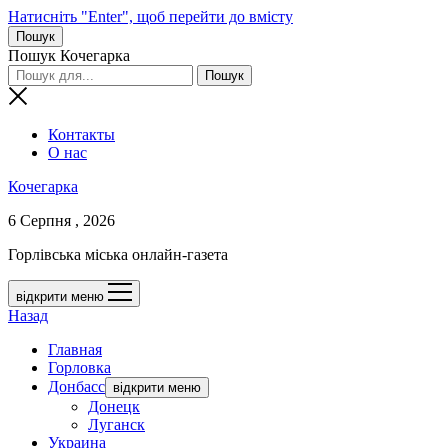
Натисніть "Enter", щоб перейти до вмісту
Пошук
Пошук Кочегарка
Контакты
О нас
Кочегарка
6 Серпня , 2026
Горлівська міська онлайн-газета
відкрити меню
Назад
Главная
Горловка
Донбасс
відкрити меню
Донецк
Луганск
Украина