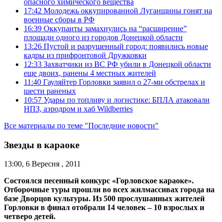
опасного химического вещества
17:42
Молодежь оккупированной Луганщины гонят на
военные сборы в РФ
16:39
Оккупанты замахнулись на “расширение”
площади одного из городов Донецкой области
13:26
Пустой и разрушенный город: появились новые
кадры из прифронтовой Дружковки
12:33
Захватчики из ВС РФ убили в Донецкой области
еще двоих, ранены 4 местных жителей
11:40
Гауляйтер Горловки заявил о 27-ми обстрелах и
шести раненых
10:57
Удары по топливу и логистике: БПЛА атаковали
НПЗ, аэродром и хаб Wildberries
Все материалы по теме "Последние новости"
Звезды в караоке
13:00, 6 Вересня , 2011
Состоялся песенный конкурс «Горловское караоке».
Отборочные туры прошли во всех жилмассивах города на
базе Дворцов культуры. Из 500 прослушанных жителей
Горловки в финал отобрали 14 человек – 10 взрослых и
четверо детей.