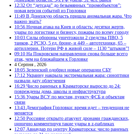
12:32
От “детсада” до безымянных “промобъектов”:
новая версия событий из Горловки
11:49
В Донецкую область пришла аномальная жара. Что
важно знать?
10:56
Ночная атака на Киев и область: десятки жертв,
удары по логистике и бизнесу, пожары по всему городу
10:03
Силы обороны уничтожили 2 средства ПВО, 5
танков, 2 РСЗО, 5 ед. броне- и 449 – автотехники, 65 –
артиллерии. Потери РФ в живой силе – 1130 “штыков”!
09:10
На Покровском направлении снова больше всего
атак, чем на ближайшем к Горловке
4 Серпня , 2026
18:05
Зеленский одобрил новые операции СБУ
17:12
Украину накрыла экстремальная жара: синоптики
назвали дату облегчения
16:29
Число раненых в Краматорске выросло до 24:
повреждены дома, школы и инфраструктура
15:36
Удары ВСУ по мостам, пункту ФСБ и объектам
связи
13:43
Демография Горловки: время идет – тенденция не
меняется
12:50
Россияне открыто атакуют дронами гражданских,
цинично комментируя такие удары в z-пабликах
12:07
Авиаудар по центру Краматорска: число раненых