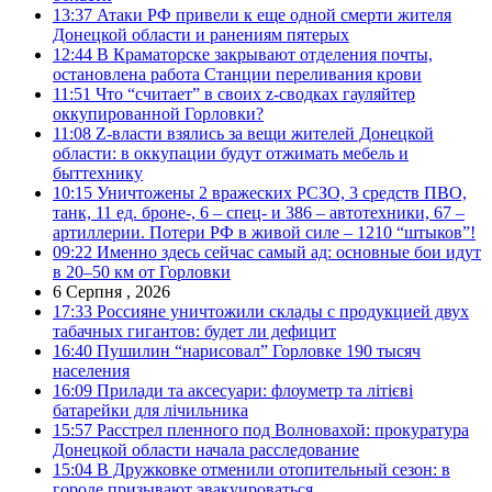
13:37
Атаки РФ привели к еще одной смерти жителя
Донецкой области и ранениям пятерых
12:44
В Краматорске закрывают отделения почты,
остановлена работа Станции переливания крови
11:51
Что “считает” в своих z-сводках гауляйтер
оккупированной Горловки?
11:08
Z-власти взялись за вещи жителей Донецкой
области: в оккупации будут отжимать мебель и
быттехнику
10:15
Уничтожены 2 вражеских РСЗО, 3 средств ПВО,
танк, 11 ед. броне-, 6 – спец- и 386 – автотехники, 67 –
артиллерии. Потери РФ в живой силе – 1210 “штыков”!
09:22
Именно здесь сейчас самый ад: основные бои идут
в 20–50 км от Горловки
6 Серпня , 2026
17:33
Россияне уничтожили склады с продукцией двух
табачных гигантов: будет ли дефицит
16:40
Пушилин “нарисовал” Горловке 190 тысяч
населения
16:09
Прилади та аксесуари: флоуметр та літієві
батарейки для лічильника
15:57
Расстрел пленного под Волновахой: прокуратура
Донецкой области начала расследование
15:04
В Дружковке отменили отопительный сезон: в
городе призывают эвакуироваться