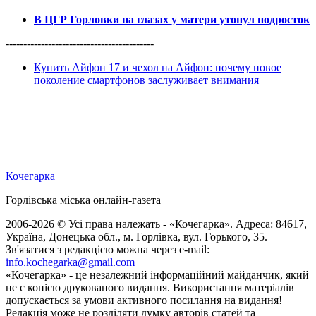
В ЦГР Горловки на глазах у матери утонул подросток
------------------------------------------
Купить Айфон 17 и чехол на Айфон: почему новое
поколение смартфонов заслуживает внимания
Кочегарка
Горлівська міська онлайн-газета
2006-2026 © Усі права належать - «Кочегарка». Адреса: 84617,
Україна, Донецька обл., м. Горлівка, вул. Горького, 35.
Зв'язатися з редакцією можна через e-mail:
info.kochegarka@gmail.com
«Кочегарка» - це незалежний інформаційний майданчик, який
не є копією друкованого видання. Використання матеріалів
допускається за умови активного посилання на видання!
Редакція може не розділяти думку авторів статей та