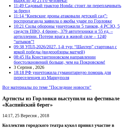
выросло до 21-го человека!
11:49
Садовый трактор Honda: стоит ли переплачивать
за бренд
11:14
“Киевские дроны атаковали детский сад”:
роспропаганда заявила о якобы ударе по Горловке
10:21
Силы обороны уничтожили 5 танков, 4 РСЗО, 5
средств ПВО, 4 броне-, 379 автотехники и 55 ед. –
артиллерии. Потери врага в живой силе – 1240
“штыков”!
09:38
УПЛ-2026/2027. 1-й тур: “Шахтер” стартовал с
яркой победы (видеообзоры матчей)
08:45
На Константиновском направлении
боестолкновений больше, чем на Покровском!
3 Серпня , 2026
18:18
РФ уничтожила гуманитарную помощь для
переселенцев из Мариуполя
Все материалы по теме "Последние новости"
Артисты из Горловки выступили на фестивале
«Каспийский берег»
14:17, 25 Вересня , 2018
Коллектив городского театра кукол принял участие в