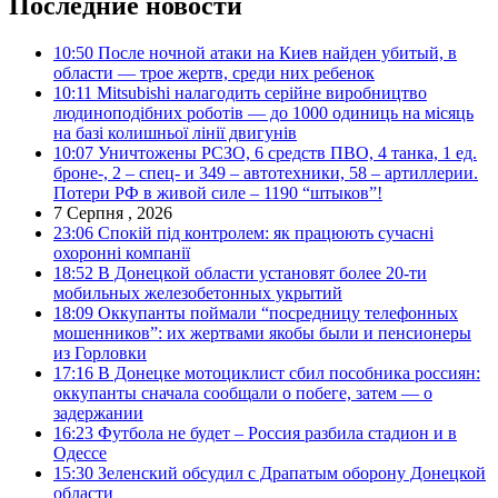
Последние новости
10:50
После ночной атаки на Киев найден убитый, в
области — трое жертв, среди них ребенок
10:11
Mitsubishi налагодить серійне виробництво
людиноподібних роботів — до 1000 одиниць на місяць
на базі колишньої лінії двигунів
10:07
Уничтожены РСЗО, 6 средств ПВО, 4 танка, 1 ед.
броне-, 2 – спец- и 349 – автотехники, 58 – артиллерии.
Потери РФ в живой силе – 1190 “штыков”!
7 Серпня , 2026
23:06
Спокій під контролем: як працюють сучасні
охоронні компанії
18:52
В Донецкой области установят более 20-ти
мобильных железобетонных укрытий
18:09
Оккупанты поймали “посредницу телефонных
мошенников”: их жертвами якобы были и пенсионеры
из Горловки
17:16
В Донецке мотоциклист сбил пособника россиян:
оккупанты сначала сообщали о побеге, затем — о
задержании
16:23
Футбола не будет – Россия разбила стадион и в
Одессе
15:30
Зеленский обсудил с Драпатым оборону Донецкой
области