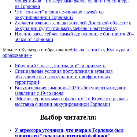
мошенников”: их жертвами якобы были и пенсионеры
из Горловки
Что “считает” в своих z-сводках гауляйтер
оккупированной Горловки?
Z-власти взялись за вещи жителей Донецкой области: в
оккупации будут отжимать мебель и быттехнику
Именно здесь сейчас самый ад: основные бои идут в 20–
50 км от Горловки
Більше з
Культура и образование
Більше записів у Культура и
образование »
Яблучний Спас: дата, традиції та прикмети
Специальные условия поступления в вузы для
абитуриентов из оккупации и прифронтовых
территорий
Вступительная кампания-2026: абитуриенты подают
заявления с 19-го июля
“Между терриконами и фронтом”: в Киеве открылась
выставка о жизни оккупированной Горловки
Выбор читателя
:
У агрессора уточнили, что вчера в Горловке был
уничтожен “склад кондитерской фабрики”