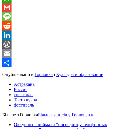
WhatsApp
Gmail
Message
Reddit
LinkedIn
WordPress
Email
Share
Опубліковано в
Горловка
і
Культура и образование
Астрахань
Россия
спектакль
Театр кукол
фестиваль
Більше з
Горловка
Більше записів у Горловка »
Оккупанты поймали “посредницу телефонных