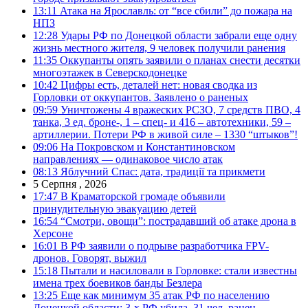
13:11
Атака на Ярославль: от “все сбили” до пожара на
НПЗ
12:28
Удары РФ по Донецкой области забрали еще одну
жизнь местного жителя, 9 человек получили ранения
11:35
Оккупанты опять заявили о планах снести десятки
многоэтажек в Северскодонецке
10:42
Цифры есть, деталей нет: новая сводка из
Горловки от оккупантов. Заявлено о раненых
09:59
Уничтожены 4 вражеских РСЗО, 7 средств ПВО, 4
танка, 3 ед. броне-, 1 – спец- и 416 – автотехники, 59 –
артиллерии. Потери РФ в живой силе – 1330 “штыков”!
09:06
На Покровском и Константиновском
направлениях — одинаковое число атак
08:13
Яблучний Спас: дата, традиції та прикмети
5 Серпня , 2026
17:47
В Краматорской громаде объявили
принудительную эвакуацию детей
16:54
“Смотри, овощи”: пострадавший об атаке дрона в
Херсоне
16:01
В РФ заявили о подрыве разработчика FPV-
дронов. Говорят, выжил
15:18
Пытали и насиловали в Горловке: стали известны
имена трех боевиков банды Безлера
13:25
Еще как минимум 35 атак РФ по населению
Донецкой области: 3-х РФ убила, 31 чел. ранен