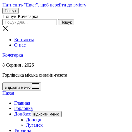
Натисніть "Enter", щоб перейти до вмісту
Пошук
Пошук Кочегарка
Контакты
О нас
Кочегарка
8 Серпня , 2026
Горлівська міська онлайн-газета
відкрити меню
Назад
Главная
Горловка
Донбасс
відкрити меню
Донецк
Луганск
Украина