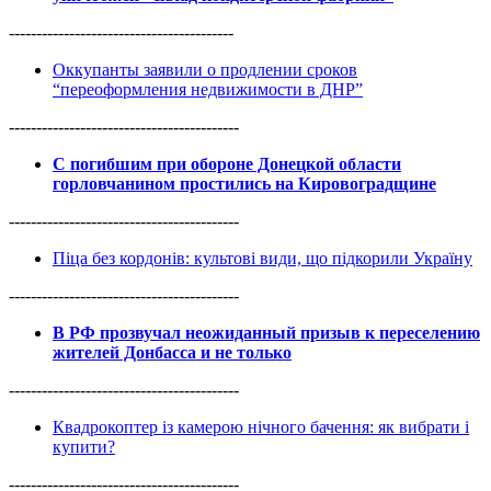
-----------------------------------------
Оккупанты заявили о продлении сроков
“переоформления недвижимости в ДНР”
------------------------------------------
С погибшим при обороне Донецкой области
горловчанином простились на Кировоградщине
------------------------------------------
Піца без кордонів: культові види, що підкорили Україну
------------------------------------------
В РФ прозвучал неожиданный призыв к переселению
жителей Донбасса и не только
------------------------------------------
Квадрокоптер із камерою нічного бачення: як вибрати і
купити?
------------------------------------------