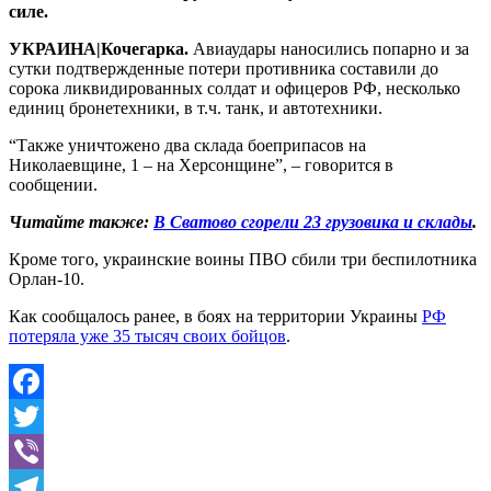
силе.
УКРАИНА|Кочегарка.
Авиаудары наносились попарно и за
сутки подтвержденные потери противника составили до
сорока ликвидированных солдат и офицеров РФ, несколько
единиц бронетехники, в т.ч. танк, и автотехники.
“Также уничтожено два склада боеприпасов на
Николаевщине, 1 – на Херсонщине”, – говорится в
сообщении.
Читайте также:
В Сватово сгорели 23 грузовика и склады
.
Кроме того, украинские воины ПВО сбили три беспилотника
Орлан-10.
Как сообщалось ранее, в боях на территории Украины
РФ
потеряла уже 35 тысяч своих бойцов
.
Facebook
Twitter
Viber