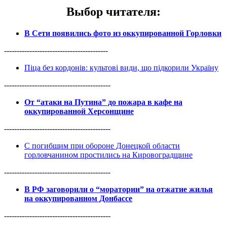
Выбор читателя
:
В Сети появились фото из оккупированной Горловки
-----------------------------------------
Піца без кордонів: культові види, що підкорили Україну
------------------------------------------
От “атаки на Путина” до пожара в кафе на
оккупированной Херсонщине
------------------------------------------
С погибшим при обороне Донецкой области
горловчанином простились на Кировоградщине
------------------------------------------
В РФ заговорили о “моратории” на отжатие жилья
на оккупированном Донбассе
------------------------------------------