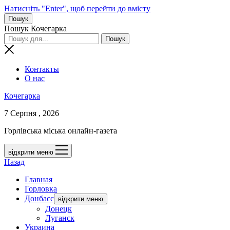
Натисніть "Enter", щоб перейти до вмісту
Пошук
Пошук Кочегарка
Контакты
О нас
Кочегарка
7 Серпня , 2026
Горлівська міська онлайн-газета
відкрити меню
Назад
Главная
Горловка
Донбасс
відкрити меню
Донецк
Луганск
Украина