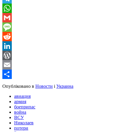
Telegram
WhatsApp
Gmail
Message
Reddit
LinkedIn
WordPress
Email
Share
Опубліковано в
Новости
і
Украина
авиация
армия
боеприпас
война
ВСУ
Николаев
потери