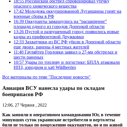
18:55
Российский обстрел спровоцировал утечку
опасного химического вещества
17:42
Молодежь оккупированной Луганщины гонят на
военные сборы в РФ
16:39
Оккупанты замахнулись на “расширение”
площади одного из городов Донецкой области
13:26
Пустой и разрушенный город: появились новые
кадры из прифронтовой Дружковки
12:33
Захватчики из ВС РФ убили в Донецкой области
еще двоих, ранены 4 местных жителей
11:40
Гауляйтер Горловки заявил о 27-ми обстрелах и
шести раненых
10:57
Удары по топливу и логистике: БПЛА атаковали
НПЗ, аэродром и хаб Wildberries
Все материалы по теме "Последние новости"
Авиация ВСУ нанесла удары по складам
боеприпасов РФ
12:06, 27 Червня , 2022
Как заявили в оперативном командовании Юг, в течение
минувших суток украинские истребители и вертолеты
били не только по вооружению оккупантов, но и по живой