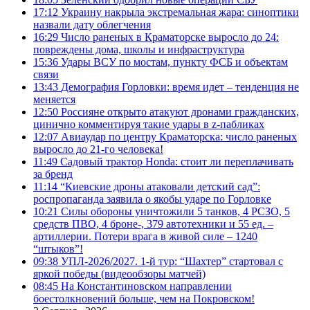
17:12
Украину накрыла экстремальная жара: синоптики
назвали дату облегчения
16:29
Число раненых в Краматорске выросло до 24:
повреждены дома, школы и инфраструктура
15:36
Удары ВСУ по мостам, пункту ФСБ и объектам
связи
13:43
Демография Горловки: время идет – тенденция не
меняется
12:50
Россияне открыто атакуют дронами гражданских,
цинично комментируя такие удары в z-пабликах
12:07
Авиаудар по центру Краматорска: число раненых
выросло до 21-го человека!
11:49
Садовый трактор Honda: стоит ли переплачивать
за бренд
11:14
“Киевские дроны атаковали детский сад”:
роспропаганда заявила о якобы ударе по Горловке
10:21
Силы обороны уничтожили 5 танков, 4 РСЗО, 5
средств ПВО, 4 броне-, 379 автотехники и 55 ед. –
артиллерии. Потери врага в живой силе – 1240
“штыков”!
09:38
УПЛ-2026/2027. 1-й тур: “Шахтер” стартовал с
яркой победы (видеообзоры матчей)
08:45
На Константиновском направлении
боестолкновений больше, чем на Покровском!