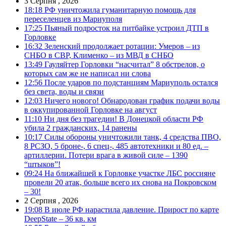
3 Серпня , 2026
18:18
РФ уничтожила гуманитарную помощь для
переселенцев из Мариуполя
17:25
Пьяный подросток на питбайке устроил ДТП в
Горловке
16:32
Зеленский продолжает ротации: Умеров – из
СНБО в СВР, Клименко – из МВД в СНБО
13:49
Гауляйтер Горловки “насчитал” 8 обстрелов, о
которых сам же не написал ни слова
12:56
После ударов по подстанциям Мариуполь остался
без света, воды и связи
12:03
Ничего нового! Обнародован график подачи воды
в оккупированной Горловке на август
11:10
Ни дня без трагедии! В Донецкой области РФ
убила 2 гражданских, 14 ранены
10:17
Силы обороны уничтожили танк, 4 средства ПВО,
8 РСЗО, 5 броне-, 6 спец-, 485 автотехники и 80 ед. –
артиллерии. Потери врага в живой силе – 1390
“штыков”!
09:24
На ближайшей к Горловке участке ЛБС россияне
провели 20 атак, больше всего их снова на Покровском
– 30!
2 Серпня , 2026
19:08
В июле РФ нарастила давление. Прирост по карте
DeepState – 36 кв. км