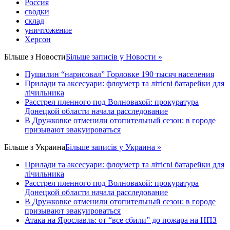
Россия
сводки
склад
уничтожение
Херсон
Більше з
Новости
Більше записів у Новости »
Пушилин “нарисовал” Горловке 190 тысяч населения
Прилади та аксесуари: флоуметр та літієві батарейки для
лічильника
Расстрел пленного под Волновахой: прокуратура
Донецкой области начала расследование
В Дружковке отменили отопительный сезон: в городе
призывают эвакуироваться
Більше з
Украина
Більше записів у Украина »
Прилади та аксесуари: флоуметр та літієві батарейки для
лічильника
Расстрел пленного под Волновахой: прокуратура
Донецкой области начала расследование
В Дружковке отменили отопительный сезон: в городе
призывают эвакуироваться
Атака на Ярославль: от “все сбили” до пожара на НПЗ