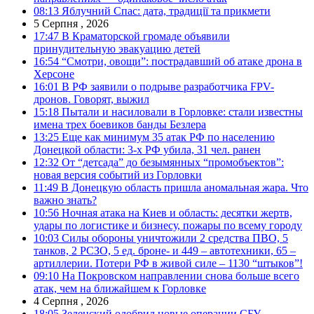
08:13
Яблучний Спас: дата, традиції та прикмети
5 Серпня , 2026
17:47
В Краматорской громаде объявили
принудительную эвакуацию детей
16:54
“Смотри, овощи”: пострадавший об атаке дрона в
Херсоне
16:01
В РФ заявили о подрыве разработчика FPV-
дронов. Говорят, выжил
15:18
Пытали и насиловали в Горловке: стали известны
имена трех боевиков банды Безлера
13:25
Еще как минимум 35 атак РФ по населению
Донецкой области: 3-х РФ убила, 31 чел. ранен
12:32
От “детсада” до безымянных “промобъектов”:
новая версия событий из Горловки
11:49
В Донецкую область пришла аномальная жара. Что
важно знать?
10:56
Ночная атака на Киев и область: десятки жертв,
удары по логистике и бизнесу, пожары по всему городу
10:03
Силы обороны уничтожили 2 средства ПВО, 5
танков, 2 РСЗО, 5 ед. броне- и 449 – автотехники, 65 –
артиллерии. Потери РФ в живой силе – 1130 “штыков”!
09:10
На Покровском направлении снова больше всего
атак, чем на ближайшем к Горловке
4 Серпня , 2026
18:05
Зеленский одобрил новые операции СБУ