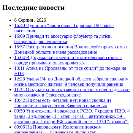
Последние новости
6 Серпня , 2026
16:40
Пушилин “нарисовал” Горловке 190 тысяч
населения
16:09
Прилади та аксесуари: флоуметр та літієві
батарейки для лічильника
15:57
Расстрел пленного под Волновахой: прокуратура
Донецкой области начала расследование
15:04
В Дружковке отменили отопительный сезон: в
городе призывают эвакуироваться
13:11
Атака на Ярославль: от “все сбили” до пожара на
НПЗ
12:28
Удары РФ по Донецкой области забрали еще одну
жизнь местного жителя, 9 человек получили ранения
11:35
Оккупанты опять заявили о планах снести десятки
многоэтажек в Северскодонецке
10:42
Цифры есть, деталей нет: новая сводка из
Горловки от оккупантов. Заявлено о раненых
09:59
Уничтожены 4 вражеских РСЗО, 7 средств ПВО, 4
танка, 3 ед. броне-, 1 – спец- и 416 – автотехники, 59 –
артиллерии. Потери РФ в живой силе – 1330 “штыков”!
09:06
На Покровском и Константиновском
направлениях — одинаковое число атак