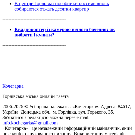
В центре Горловки пособники россиян вновь
собираются отжать десятки квартир
------------------------------------------
Квадрокоптер із камерою нічного бачення: як
вибрати і купити?
------------------------------------------
Кочегарка
Горлівська міська онлайн-газета
2006-2026 © Усі права належать - «Кочегарка». Адреса: 84617,
Україна, Донецька обл., м. Горлівка, вул. Горького, 35.
Зв'язатися з редакцією можна через e-mail:
info.kochegarka@gmail.com
«Кочегарка» - це незалежний інформаційний майданчик, який
не є копією друкованого видання. Використання матеріалів