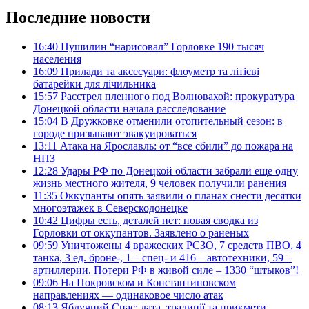
Последние новости
16:40
Пушилин “нарисовал” Горловке 190 тысяч
населения
16:09
Прилади та аксесуари: флоуметр та літієві
батарейки для лічильника
15:57
Расстрел пленного под Волновахой: прокуратура
Донецкой области начала расследование
15:04
В Дружковке отменили отопительный сезон: в
городе призывают эвакуироваться
13:11
Атака на Ярославль: от “все сбили” до пожара на
НПЗ
12:28
Удары РФ по Донецкой области забрали еще одну
жизнь местного жителя, 9 человек получили ранения
11:35
Оккупанты опять заявили о планах снести десятки
многоэтажек в Северскодонецке
10:42
Цифры есть, деталей нет: новая сводка из
Горловки от оккупантов. Заявлено о раненых
09:59
Уничтожены 4 вражеских РСЗО, 7 средств ПВО, 4
танка, 3 ед. броне-, 1 – спец- и 416 – автотехники, 59 –
артиллерии. Потери РФ в живой силе – 1330 “штыков”!
09:06
На Покровском и Константиновском
направлениях — одинаковое число атак
08:13
Яблучний Спас: дата, традиції та прикмети