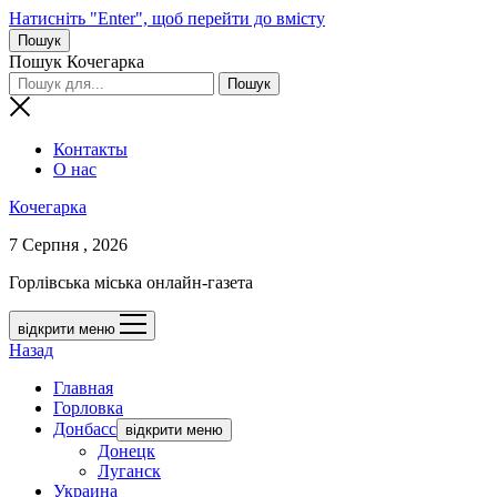
Натисніть "Enter", щоб перейти до вмісту
Пошук
Пошук Кочегарка
Контакты
О нас
Кочегарка
7 Серпня , 2026
Горлівська міська онлайн-газета
відкрити меню
Назад
Главная
Горловка
Донбасс
відкрити меню
Донецк
Луганск
Украина