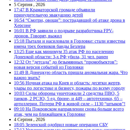
5 Серпня , 2026
17:47
В Краматорской громаде объявили
принудительную эвакуацию детей
16:54
“Смотри, овощи”: пострадавший об атаке дрона в
Херсоне
16:01
В РФ заявили о подрыве разработчика FPV-
дронов. Говорят, выжил
15:18
Пытали и насиловали в Горловке: стали известны
имена трех боевиков банды Безлера
13:25
Еще как минимум 35 атак РФ по населению
Донецкой области: 3-х РФ убила, 31 чел. ранен
12:32
От “детсада” до безымянных “промобъектов”:
новая версия событий из Горловки
11:49
В Донецкую область пришла аномальная жара. Что
важно знать?
10:56
Ночная атака на Киев и область: десятки жертв,
удары по логистике и бизнесу, пожары по всему городу
10:03
Силы обороны уничтожили 2 средства ПВО, 5
танков, 2 РСЗО, 5 ед. броне- и 449 – автотехники, 65 –
артиллерии. Потери РФ в живой силе – 1130 “штыков”!
09:10
На Покровском направлении снова больше всего
атак, чем на ближайшем к Горловке
4 Серпня , 2026
18:05
Зеленский одобрил новые операции СБУ
17:12
Украину накрыла экстремальная жара: синоптики