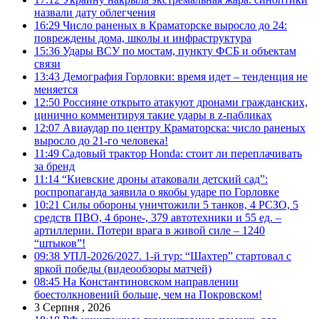
назвали дату облегчения
16:29
Число раненых в Краматорске выросло до 24:
повреждены дома, школы и инфраструктура
15:36
Удары ВСУ по мостам, пункту ФСБ и объектам
связи
13:43
Демография Горловки: время идет – тенденция не
меняется
12:50
Россияне открыто атакуют дронами гражданских,
цинично комментируя такие удары в z-пабликах
12:07
Авиаудар по центру Краматорска: число раненых
выросло до 21-го человека!
11:49
Садовый трактор Honda: стоит ли переплачивать
за бренд
11:14
“Киевские дроны атаковали детский сад”:
роспропаганда заявила о якобы ударе по Горловке
10:21
Силы обороны уничтожили 5 танков, 4 РСЗО, 5
средств ПВО, 4 броне-, 379 автотехники и 55 ед. –
артиллерии. Потери врага в живой силе – 1240
“штыков”!
09:38
УПЛ-2026/2027. 1-й тур: “Шахтер” стартовал с
яркой победы (видеообзоры матчей)
08:45
На Константиновском направлении
боестолкновений больше, чем на Покровском!
3 Серпня , 2026