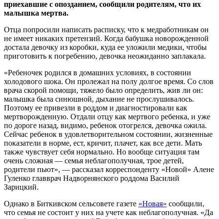
приехавшие с опозданием, сообщили родителям, что их
малышка мертва.
Отца попросили написать расписку, что к медработникам он
не имеет никаких претензий. Когда бабушка новорожденной
достала девочку из коробки, куда ее уложили медики, чтобы
приготовить к погребению, девочка неожиданно заплакала.
«Ребеночек родился в домашних условиях, в состоянии
холодового шока. Он пролежал на полу долгое время. Со слов
врача скорой помощи, тяжело было определить, жив ли он:
малышка была синюшной, дыхание не прослушивалось.
Поэтому ее привезли в роддом и диагностировали как
мертворожденную. Отдали отцу как мертвого ребенка, и уже
по дороге назад, видимо, ребенок отогрелся, девочка ожила.
Сейчас ребенок в удовлетворительном состоянии, жизненные
показатели в норме, ест, кричит, плачет, как все дети. Мать
также чувствует себя нормально. Но вообще ситуация там
очень сложная — семья неблагополучная, трое детей,
родители пьют», — рассказал корреспонденту «Новой» Алене
Гуленко главврач Надворнянского роддома Василий
Зарицкий.
Однако в Биткивском сельсовете газете
«Новая»
сообщили,
что семья не состоит у них на учете как неблагополучная. «Да