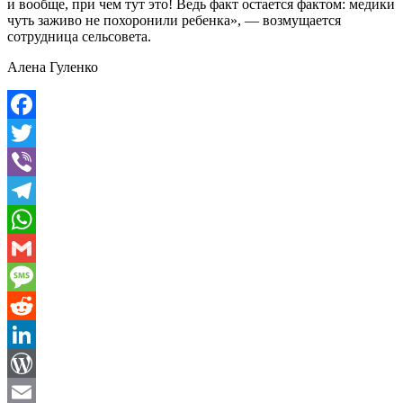
и вообще, при чем тут это! Ведь факт остается фактом: медики
чуть заживо не похоронили ребенка», — возмущается
сотрудница сельсовета.
Алена Гуленко
Facebook
Twitter
Viber
Telegram
WhatsApp
Gmail
Message
Reddit
LinkedIn
WordPress