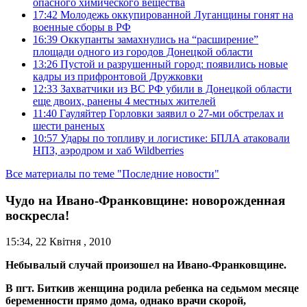
опасного химического вещества
17:42
Молодежь оккупированной Луганщины гонят на
военные сборы в РФ
16:39
Оккупанты замахнулись на “расширение”
площади одного из городов Донецкой области
13:26
Пустой и разрушенный город: появились новые
кадры из прифронтовой Дружковки
12:33
Захватчики из ВС РФ убили в Донецкой области
еще двоих, ранены 4 местных жителей
11:40
Гауляйтер Горловки заявил о 27-ми обстрелах и
шести раненых
10:57
Удары по топливу и логистике: БПЛА атаковали
НПЗ, аэродром и хаб Wildberries
Все материалы по теме "Последние новости"
Чудо на Ивано-Франковщине: новорожденная
воскресла!
15:34, 22 Квітня , 2010
Небывалый случай произошел на Ивано-Франковщине.
В пгт. Биткив женщина родила ребенка на седьмом месяце
беременности прямо дома, однако врачи скорой,