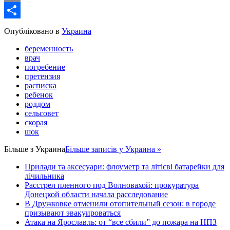
Email
Share
Опубліковано в
Украина
беременность
врач
погребение
претензия
расписка
ребенок
роддом
сельсовет
скорая
шок
Більше з
Украина
Більше записів у Украина »
Прилади та аксесуари: флоуметр та літієві батарейки для
лічильника
Расстрел пленного под Волновахой: прокуратура
Донецкой области начала расследование
В Дружковке отменили отопительный сезон: в городе
призывают эвакуироваться
Атака на Ярославль: от “все сбили” до пожара на НПЗ