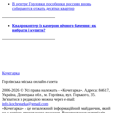
В центре Горловки пособники россиян вновь
собираются отжать десятки квартир
------------------------------------------
Квадрокоптер із камерою нічного бачення: як
вибрати і купити?
------------------------------------------
Кочегарка
Горлівська міська онлайн-газета
2006-2026 © Усі права належать - «Кочегарка». Адреса: 84617,
Україна, Донецька обл., м. Горлівка, вул. Горького, 35.
Зв'язатися з редакцією можна через e-mail:
info.kochegarka@gmail.com
«Кочегарка» - це незалежний інформаційний майданчик, який
не є копією друкованого видання. Використання матеріалів