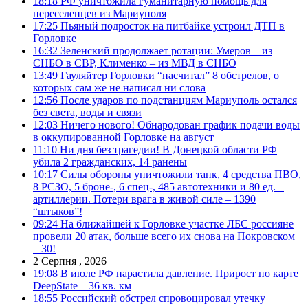
18:18
РФ уничтожила гуманитарную помощь для
переселенцев из Мариуполя
17:25
Пьяный подросток на питбайке устроил ДТП в
Горловке
16:32
Зеленский продолжает ротации: Умеров – из
СНБО в СВР, Клименко – из МВД в СНБО
13:49
Гауляйтер Горловки “насчитал” 8 обстрелов, о
которых сам же не написал ни слова
12:56
После ударов по подстанциям Мариуполь остался
без света, воды и связи
12:03
Ничего нового! Обнародован график подачи воды
в оккупированной Горловке на август
11:10
Ни дня без трагедии! В Донецкой области РФ
убила 2 гражданских, 14 ранены
10:17
Силы обороны уничтожили танк, 4 средства ПВО,
8 РСЗО, 5 броне-, 6 спец-, 485 автотехники и 80 ед. –
артиллерии. Потери врага в живой силе – 1390
“штыков”!
09:24
На ближайшей к Горловке участке ЛБС россияне
провели 20 атак, больше всего их снова на Покровском
– 30!
2 Серпня , 2026
19:08
В июле РФ нарастила давление. Прирост по карте
DeepState – 36 кв. км
18:55
Российский обстрел спровоцировал утечку