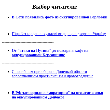
Выбор читателя
:
В Сети появились фото из оккупированной Горловки
-----------------------------------------
Піца без кордонів: культові види, що підкорили Україну
------------------------------------------
От “атаки на Путина” до пожара в кафе на
оккупированной Херсонщине
------------------------------------------
С погибшим при обороне Донецкой области
горловчанином простились на Кировоградщине
------------------------------------------
В РФ заговорили о “моратории” на отжатие жилья
на оккупированном Донбассе
------------------------------------------