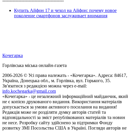
------------------------------------------
Купить Айфон 17 и чехол на Айфон: почему новое
поколение смартфонов заслуживает внимания
Кочегарка
Горлівська міська онлайн-газета
2006-2026 © Усі права належать - «Кочегарка». Адреса: 84617,
Україна, Донецька обл., м. Горлівка, вул. Горького, 35.
Зв'язатися з редакцією можна через e-mail:
info.kochegarka@gmail.com
«Кочегарка» - це незалежний інформаційний майданчик, який
не є копією друкованого видання. Використання матеріалів
допускається за умови активного посилання на видання!
Редакція може не розділяти думку авторів статей та
відповідальності за зміст републікованих матеріалів та новин
не несе. Розробку сайту здійснено за підтримки Фонду
розвитку ЗМІ Посольства США в Україні. Погляди авторів не