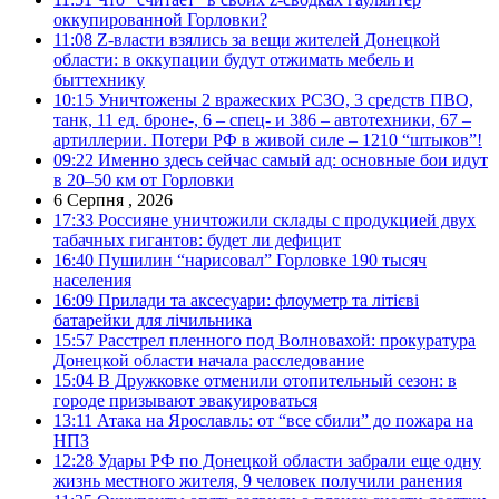
оккупированной Горловки?
11:08
Z-власти взялись за вещи жителей Донецкой
области: в оккупации будут отжимать мебель и
быттехнику
10:15
Уничтожены 2 вражеских РСЗО, 3 средств ПВО,
танк, 11 ед. броне-, 6 – спец- и 386 – автотехники, 67 –
артиллерии. Потери РФ в живой силе – 1210 “штыков”!
09:22
Именно здесь сейчас самый ад: основные бои идут
в 20–50 км от Горловки
6 Серпня , 2026
17:33
Россияне уничтожили склады с продукцией двух
табачных гигантов: будет ли дефицит
16:40
Пушилин “нарисовал” Горловке 190 тысяч
населения
16:09
Прилади та аксесуари: флоуметр та літієві
батарейки для лічильника
15:57
Расстрел пленного под Волновахой: прокуратура
Донецкой области начала расследование
15:04
В Дружковке отменили отопительный сезон: в
городе призывают эвакуироваться
13:11
Атака на Ярославль: от “все сбили” до пожара на
НПЗ
12:28
Удары РФ по Донецкой области забрали еще одну
жизнь местного жителя, 9 человек получили ранения