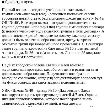
избрала три пути.
Первый из них – создание учебно-воспитательных
комплексов «школа-детсад» (решением июньской сессии
горсовета новый статус был присвоен школе-интернату № 4 и
ОШ № 40). Еще один выход – открытие дополнительных
групп в детсадах, используя под группы имеющиеся площади
(к новому учебному году появятся группы в пяти детсадах). А
для пятилетних детей, которые по новому законодательству
должны быть охвачены образованием, предусмотрено
открытие групп кратковременного пребывания. С 1 сентября
такие группы откроются на базе школ № 16 в центральной
части города, № 36 – в ж/м шахты им. Ленина и 88 квартале,
№ 50 – в ж/м Восточный.
На днях городской голова Евгений Клеп вместе с
журналистами проверил, как обстоят дела в развитии сети
дошкольного образования. Получилось своеобразное
выездное совещание, когда ряд сопутствующих вопросов тут
же фиксировался, давались задания исполнителям.
УВК «Школа № 40 – детсад № 10 «Джерельце». Здесь
планируют открыть три группы для детей 4-7 лет. Одна из
них для первоклассников, которые после уроков вновь
становятся детсадовской группой, и еще две для