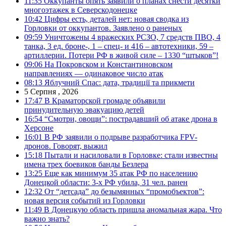
11:35
Оккупанты опять заявили о планах снести десятки
многоэтажек в Северскодонецке
10:42
Цифры есть, деталей нет: новая сводка из
Горловки от оккупантов. Заявлено о раненых
09:59
Уничтожены 4 вражеских РСЗО, 7 средств ПВО, 4
танка, 3 ед. броне-, 1 – спец- и 416 – автотехники, 59 –
артиллерии. Потери РФ в живой силе – 1330 “штыков”!
09:06
На Покровском и Константиновском
направлениях — одинаковое число атак
08:13
Яблучний Спас: дата, традиції та прикмети
5 Серпня , 2026
17:47
В Краматорской громаде объявили
принудительную эвакуацию детей
16:54
“Смотри, овощи”: пострадавший об атаке дрона в
Херсоне
16:01
В РФ заявили о подрыве разработчика FPV-
дронов. Говорят, выжил
15:18
Пытали и насиловали в Горловке: стали известны
имена трех боевиков банды Безлера
13:25
Еще как минимум 35 атак РФ по населению
Донецкой области: 3-х РФ убила, 31 чел. ранен
12:32
От “детсада” до безымянных “промобъектов”:
новая версия событий из Горловки
11:49
В Донецкую область пришла аномальная жара. Что
важно знать?