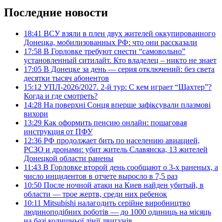
Последние новости
18:41
ВСУ взяли в плен двух жителей оккупированного
Донецка, мобилизованных РФ: что они рассказали
17:58
В Горловке требуют снести “самовольно”
установленный ситилайт. Кто владелец – никто не знает
17:05
В Донецке за день — серия отключений: без света
десятки тысяч абонентов
15:12
УПЛ-2026/2027. 2-й тур: С кем играет “Шахтер”?
Когда и где смотреть?
14:28
На поверхні Сонця вперше зафіксували плазмові
вихори
13:29
Как оформить пенсию онлайн: пошаговая
инструкция от ПФУ
12:36
РФ продолжает бить по населению авиацией,
РСЗО и дронами: убит житель Славянска, 13 жителей
Донецкой области ранены
11:43
В Горловке второй день сообщают о 3-х раненых, а
число инцидентов в отчете выросло в 7,5 раз
10:50
После ночной атаки на Киев найден убитый, в
области — трое жертв, среди них ребенок
10:11
Mitsubishi налагодить серійне виробництво
людиноподібних роботів — до 1000 одиниць на місяць
на базі колишньої лінії двигунів