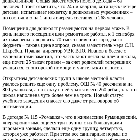
дошкольников. Общая вместимость нового детсада – 60
человек. Стоит отметить, что 245-й квартал, хотя здесь четыре
детсада, испытывает нехватку в дошкольных учреждениях –
по состоянию на 1 июля очередь составляла 268 человек.
Помещения для дошколят размещаются на первом этаже. В
день нашего посещения шли ремонтные работы, к 1 сентября
их намерены завершить. 70 тысяч гривен из городского
бюджета – такова цена вопроса, сказал заместитель мэра С.Н.
Шкребец. Правда, директор УВК В.Ю. Иванов в беседе с
журналистами заметил, что часть забот легла на плечи школы,
еще почти 25 тысяч гривен – за счет родителей теперешних
учащихся, спонсорской помощи и учительских взносов.
Открытием детсадовских групп в школе местной власти
удалось решить еще одну проблему. ОШ № 40 рассчитана на
800 учащихся, а по факту в ней учатся всего 260 ребят, так что
школа наполнена чуть более чем на треть. Новый статус
учебного заведения спасает его даже от разговоров об
оптимизации.
В детсаде № 115 «Ромашка», что в жилмассиве Румянцевский,
«перекроив» имеющиеся три группы с их большущими
игровыми зонами, сделали еще одну группу, четвертую,
которая уже работает. При этом все санитарные нормы по
устройству и функционированию детсада были соблюдены.