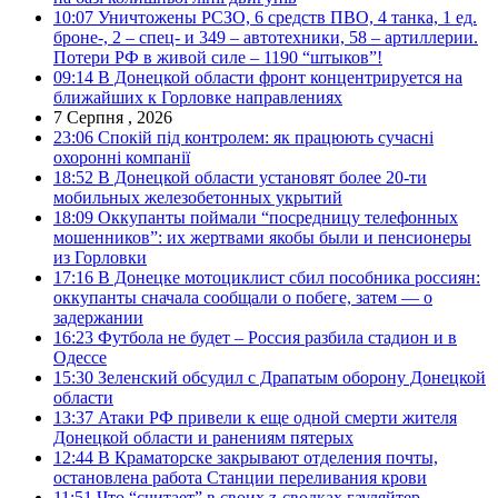
10:07
Уничтожены РСЗО, 6 средств ПВО, 4 танка, 1 ед.
броне-, 2 – спец- и 349 – автотехники, 58 – артиллерии.
Потери РФ в живой силе – 1190 “штыков”!
09:14
В Донецкой области фронт концентрируется на
ближайших к Горловке направлениях
7 Серпня , 2026
23:06
Спокій під контролем: як працюють сучасні
охоронні компанії
18:52
В Донецкой области установят более 20-ти
мобильных железобетонных укрытий
18:09
Оккупанты поймали “посредницу телефонных
мошенников”: их жертвами якобы были и пенсионеры
из Горловки
17:16
В Донецке мотоциклист сбил пособника россиян:
оккупанты сначала сообщали о побеге, затем — о
задержании
16:23
Футбола не будет – Россия разбила стадион и в
Одессе
15:30
Зеленский обсудил с Драпатым оборону Донецкой
области
13:37
Атаки РФ привели к еще одной смерти жителя
Донецкой области и ранениям пятерых
12:44
В Краматорске закрывают отделения почты,
остановлена работа Станции переливания крови
11:51
Что “считает” в своих z-сводках гауляйтер