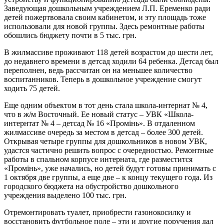
Заведующая дошкольным учреждением Л.П. Еременко ради
детей пожертвовала своим кабинетом, и эту площадь тоже
использовали для новой группы. Здесь ремонтные работы
обошлись бюджету почти в 5 тыс. грн.
В жилмассиве проживают 118 детей возрастом до шести лет,
до недавнего времени в детсад ходили 64 ребенка. Детсад был
переполнен, ведь рассчитан он на меньшее количество
воспитанников. Теперь в дошкольное учреждение смогут
ходить 75 детей.
Еще одним объектом в тот день стала школа-интернат № 4,
что в ж/м Восточный. Ее новый статус – УВК «Школа-
интернтат № 4 – детсад № 16 «Промінь». В отдаленном
жилмассиве очередь за местом в детсад – более 300 детей.
Открывая четыре группы для дошкольников в новом УВК,
удастся частично решить вопрос с очередностью. Ремонтные
работы в спальном корпусе интерната, где разместится
«Промінь», уже начались, но детей будут готовы принимать с
1 октября две группы, а еще две – к концу текущего года. Из
городского бюджета на обустройство дошкольного
учреждения выделено 100 тыс. грн.
Отремонтировать туалет, приобрести газонокосилку и
восстановить футбольное поле – эти и другие поручения дал