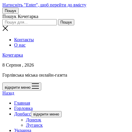
Натисніть "Enter", щоб перейти до вмісту
Пошук
Пошук Кочегарка
Контакты
О нас
Кочегарка
8 Серпня , 2026
Горлівська міська онлайн-газета
відкрити меню
Назад
Главная
Горловка
Донбасс
відкрити меню
Донецк
Луганск
Украина