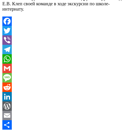
Е.В. Клеп своей команде в ходе экскурсии по школе-
интернату.
Facebook
Twitter
Viber
Telegram
WhatsApp
Gmail
Message
Reddit
LinkedIn
WordPress
Email