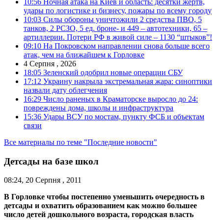
10:56
Ночная атака на Киев и область: десятки жертв,
удары по логистике и бизнесу, пожары по всему городу
10:03
Силы обороны уничтожили 2 средства ПВО, 5
танков, 2 РСЗО, 5 ед. броне- и 449 – автотехники, 65 –
артиллерии. Потери РФ в живой силе – 1130 “штыков”!
09:10
На Покровском направлении снова больше всего
атак, чем на ближайшем к Горловке
4 Серпня , 2026
18:05
Зеленский одобрил новые операции СБУ
17:12
Украину накрыла экстремальная жара: синоптики
назвали дату облегчения
16:29
Число раненых в Краматорске выросло до 24:
повреждены дома, школы и инфраструктура
15:36
Удары ВСУ по мостам, пункту ФСБ и объектам
связи
Все материалы по теме "Последние новости"
Детсады на базе школ
08:24, 20 Серпня , 2011
В Горловке чтобы постепенно уменьшить очередность в
детсады и охватить образованием как можно большее
число детей дошкольного возраста, городская власть