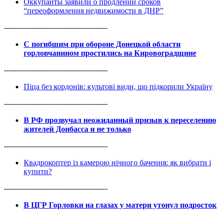
Оккупанты заявили о продлении сроков
“переоформления недвижимости в ДНР”
------------------------------------------
С погибшим при обороне Донецкой области
горловчанином простились на Кировоградщине
------------------------------------------
Піца без кордонів: культові види, що підкорили Україну
------------------------------------------
В РФ прозвучал неожиданный призыв к переселению
жителей Донбасса и не только
------------------------------------------
Квадрокоптер із камерою нічного бачення: як вибрати і
купити?
------------------------------------------
В ЦГР Горловки на глазах у матери утонул подросток