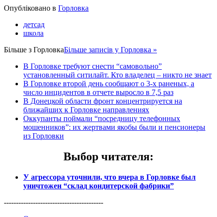
Share
Опубліковано в
Горловка
детсад
школа
Більше з
Горловка
Більше записів у Горловка »
В Горловке требуют снести “самовольно”
установленный ситилайт. Кто владелец – никто не знает
В Горловке второй день сообщают о 3-х раненых, а
число инцидентов в отчете выросло в 7,5 раз
В Донецкой области фронт концентрируется на
ближайших к Горловке направлениях
Оккупанты поймали “посредницу телефонных
мошенников”: их жертвами якобы были и пенсионеры
из Горловки
Выбор читателя
:
У агрессора уточнили, что вчера в Горловке был
уничтожен “склад кондитерской фабрики”
-----------------------------------------