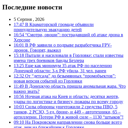
Последние новости
5 Серпня , 2026
17:47
В Краматорской громаде объявили
принудительную эвакуацию детей
16:54
“Смотри, овощи”: пострадавший об атаке дрона в
Херсоне
16:01
В РФ заявили о подрыве разработчика FPV-
дронов. Говорят, выжил
15:18
Пытали и насиловали в Горловке: стали известны
имена трех боевиков банды Безлера
13:25
Еще как минимум 35 атак РФ по населению
Донецкой области: 3-х РФ убила, 31 чел. ранен
12:32
От “детсада” до безымянных “промобъектов”:
новая версия событий из Горловки
11:49
В Донецкую область пришла аномальная жара. Что
важно знать?
10:56
Ночная атака на Киев и область: десятки жертв,
удары по логистике и бизнесу, пожары по всему городу
10:03
Силы обороны уничтожили 2 средства ПВО, 5
танков, 2 РСЗО, 5 ед. броне- и 449 – автотехники, 65 –
артиллерии. Потери РФ в живой силе – 1130 “штыков”!
09:10
На Покровском направлении снова больше всего
атак, чем на ближайшем к Горловке