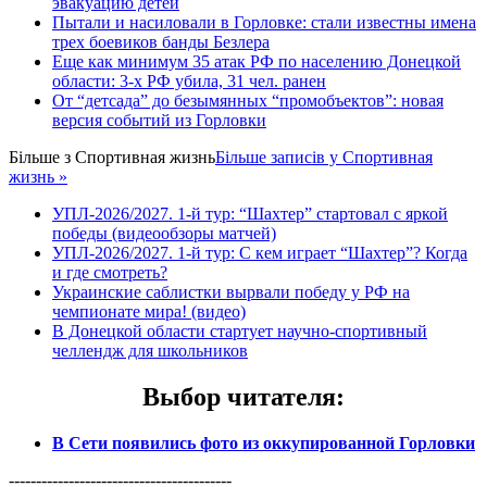
эвакуацию детей
Пытали и насиловали в Горловке: стали известны имена
трех боевиков банды Безлера
Еще как минимум 35 атак РФ по населению Донецкой
области: 3-х РФ убила, 31 чел. ранен
От “детсада” до безымянных “промобъектов”: новая
версия событий из Горловки
Більше з
Спортивная жизнь
Більше записів у Спортивная
жизнь »
УПЛ-2026/2027. 1-й тур: “Шахтер” стартовал с яркой
победы (видеообзоры матчей)
УПЛ-2026/2027. 1-й тур: С кем играет “Шахтер”? Когда
и где смотреть?
Украинские саблистки вырвали победу у РФ на
чемпионате мира! (видео)
В Донецкой области стартует научно-спортивный
челлендж для школьников
Выбор читателя
:
В Сети появились фото из оккупированной Горловки
-----------------------------------------