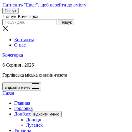
Натисніть "Enter", щоб перейти до вмісту
Пошук
Пошук Кочегарка
Контакты
О нас
Кочегарка
6 Серпня , 2026
Горлівська міська онлайн-газета
відкрити меню
Назад
Главная
Горловка
Донбасс
відкрити меню
Донецк
Луганск
Украина