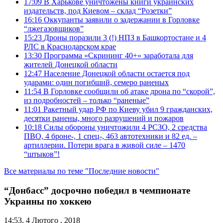
17:09
В Харькове уничтожены книги украинских
издательств, под Киевом – склад “Розетки”
16:16
Оккупанты заявили о задержании в Горловке
“лжегазовщиков”
15:23
Дроны поразили 3 (!) НПЗ в Башкортостане и 4
РЛС в Краснодарском крае
13:30
Программа «Скрининг 40+» заработала для
жителей Донецкой области
12:47
Население Донецкой области остается под
ударами: один погибший, семеро раненых
11:54
В Горловке сообщили об атаке дрона по “скорой”,
из подробностей – только “раненые”
11:01
Ракетный удар РФ по Киеву убил 9 гражданских,
десятки ранены, много разрушений и пожаров
10:18
Силы обороны уничтожили 4 РСЗО, 2 средства
ПВО, 4 броне-, 1 спец-, 463 автотехники и 82 ед. –
артиллерии. Потери врага в живой силе – 1470
“штыков”!
Все материалы по теме "Последние новости"
“Донбасс” досрочно победил в чемпионате
Украины по хоккею
14:53, 4 Лютого , 2018