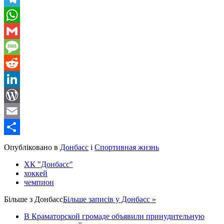
Telegram
WhatsApp
Gmail
Message
Reddit
LinkedIn
WordPress
Email
Share
Опубліковано в
Донбасс
і
Спортивная жизнь
ХК "Донбасс"
хоккей
чемпион
Більше з
Донбасс
Більше записів у Донбасс »
В Краматорской громаде объявили принудительную