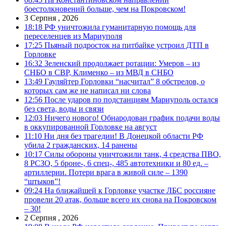
боестолкновений больше, чем на Покровском!
3 Серпня , 2026
18:18
РФ уничтожила гуманитарную помощь для
переселенцев из Мариуполя
17:25
Пьяный подросток на питбайке устроил ДТП в
Горловке
16:32
Зеленский продолжает ротации: Умеров – из
СНБО в СВР, Клименко – из МВД в СНБО
13:49
Гауляйтер Горловки “насчитал” 8 обстрелов, о
которых сам же не написал ни слова
12:56
После ударов по подстанциям Мариуполь остался
без света, воды и связи
12:03
Ничего нового! Обнародован график подачи воды
в оккупированной Горловке на август
11:10
Ни дня без трагедии! В Донецкой области РФ
убила 2 гражданских, 14 ранены
10:17
Силы обороны уничтожили танк, 4 средства ПВО,
8 РСЗО, 5 броне-, 6 спец-, 485 автотехники и 80 ед. –
артиллерии. Потери врага в живой силе – 1390
“штыков”!
09:24
На ближайшей к Горловке участке ЛБС россияне
провели 20 атак, больше всего их снова на Покровском
– 30!
2 Серпня , 2026