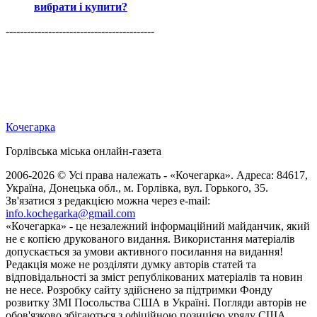
вибрати і купити?
------------------------------------------
Кочегарка
Горлівська міська онлайн-газета
2006-2026 © Усі права належать - «Кочегарка». Адреса: 84617,
Україна, Донецька обл., м. Горлівка, вул. Горького, 35.
Зв'язатися з редакцією можна через e-mail:
info.kochegarka@gmail.com
«Кочегарка» - це незалежний інформаційний майданчик, який
не є копією друкованого видання. Використання матеріалів
допускається за умови активного посилання на видання!
Редакція може не розділяти думку авторів статей та
відповідальності за зміст републікованих матеріалів та новин
не несе. Розробку сайту здійснено за підтримки Фонду
розвитку ЗМІ Посольства США в Україні. Погляди авторів не
обов'язково збігаються з офіційною позицією уряду США.