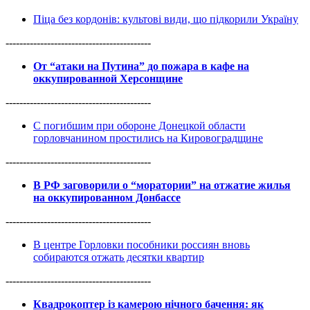
Піца без кордонів: культові види, що підкорили Україну
------------------------------------------
От “атаки на Путина” до пожара в кафе на
оккупированной Херсонщине
------------------------------------------
С погибшим при обороне Донецкой области
горловчанином простились на Кировоградщине
------------------------------------------
В РФ заговорили о “моратории” на отжатие жилья
на оккупированном Донбассе
------------------------------------------
В центре Горловки пособники россиян вновь
собираются отжать десятки квартир
------------------------------------------
Квадрокоптер із камерою нічного бачення: як