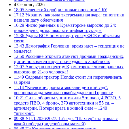
4 Серпня , 2026
18:05
Зеленский одобрил новые операции СБУ
17:12
Украину накрыла экстремальная жара: синоптики
назвали дату облегчения
16:29
Число раненых в Краматорске выросло до 24:
повреждены дома, школы и инфраструктура
15:36
Удары ВСУ по мостам, пункту ФСБ и объектам
связи
13:43
Демография Горловки: время идет – тенденция не
меняется
12:50
Россияне открыто атакуют дронами гражданских,
цинично комментируя такие удары в z-пабликах
12:07
Авиаудар по центру Краматорска: число раненых
выросло до 21-го человека!
11:49
Садовый трактор Honda: стоит ли переплачивать
за бренд
11:14
“Киевские дроны атаковали детский сад”:
роспропаганда заявила о якобы ударе по Горловке
10:21
Силы обороны уничтожили 5 танков, 4 РСЗО, 5
средств ПВО, 4 броне-, 379 автотехники и 55 ед. –
артиллерии. Потери врага в живой силе – 1240
“штыков”!
09:38
УПЛ-2026/2027. 1-й тур: “Шахтер” стартовал с
яркой победы (видеообзоры матчей)
08:45
На Константиновском направлении