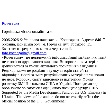
Кочегарка
Горлівська міська онлайн-газета
2006-2026 © Усі права належать - «Кочегарка». Адреса: 84617,
Україна, Донецька обл., м. Горлівка, вул. Горького, 35.
Зв'язатися з редакцією можна через e-mail:
info.kochegarka@gmail.com
«Кочегарка» - це незалежний інформаційний майданчик, який
не є копією друкованого видання. Використання матеріалів
допускається за умови активного посилання на видання!
Редакція може не розділяти думку авторів статей та
відповідальності за зміст републікованих матеріалів та новин
не несе. Розробку сайту здійснено за підтримки Фонду
розвитку ЗМІ Посольства США в Україні. Погляди авторів не
обов'язково збігаються з офіційною позицією уряду США.
Supported by the Media Development Fund of the U.S. Embassy in
Ukraine. The views of the authors do not necessarily reflect the
official position of the U.S. Government.”