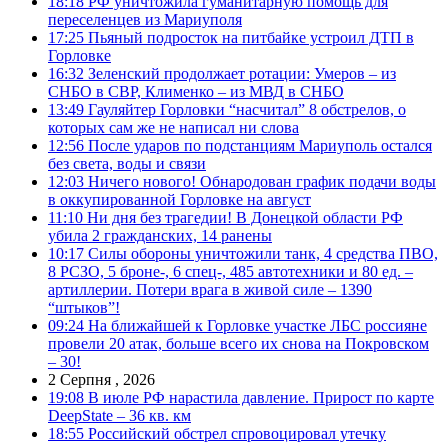
18:18
РФ уничтожила гуманитарную помощь для
переселенцев из Мариуполя
17:25
Пьяный подросток на питбайке устроил ДТП в
Горловке
16:32
Зеленский продолжает ротации: Умеров – из
СНБО в СВР, Клименко – из МВД в СНБО
13:49
Гауляйтер Горловки “насчитал” 8 обстрелов, о
которых сам же не написал ни слова
12:56
После ударов по подстанциям Мариуполь остался
без света, воды и связи
12:03
Ничего нового! Обнародован график подачи воды
в оккупированной Горловке на август
11:10
Ни дня без трагедии! В Донецкой области РФ
убила 2 гражданских, 14 ранены
10:17
Силы обороны уничтожили танк, 4 средства ПВО,
8 РСЗО, 5 броне-, 6 спец-, 485 автотехники и 80 ед. –
артиллерии. Потери врага в живой силе – 1390
“штыков”!
09:24
На ближайшей к Горловке участке ЛБС россияне
провели 20 атак, больше всего их снова на Покровском
– 30!
2 Серпня , 2026
19:08
В июле РФ нарастила давление. Прирост по карте
DeepState – 36 кв. км
18:55
Российский обстрел спровоцировал утечку