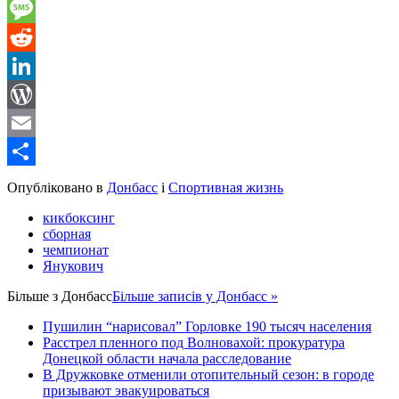
Gmail
Message
Reddit
LinkedIn
WordPress
Email
Share
Опубліковано в
Донбасс
і
Спортивная жизнь
кикбоксинг
сборная
чемпионат
Янукович
Більше з
Донбасс
Більше записів у Донбасс »
Пушилин “нарисовал” Горловке 190 тысяч населения
Расстрел пленного под Волновахой: прокуратура
Донецкой области начала расследование
В Дружковке отменили отопительный сезон: в городе
призывают эвакуироваться