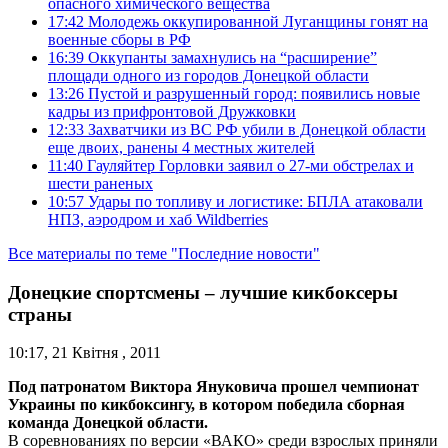
опасного химического вещества
17:42
Молодежь оккупированной Луганщины гонят на
военные сборы в РФ
16:39
Оккупанты замахнулись на “расширение”
площади одного из городов Донецкой области
13:26
Пустой и разрушенный город: появились новые
кадры из прифронтовой Дружковки
12:33
Захватчики из ВС РФ убили в Донецкой области
еще двоих, ранены 4 местных жителей
11:40
Гауляйтер Горловки заявил о 27-ми обстрелах и
шести раненых
10:57
Удары по топливу и логистике: БПЛА атаковали
НПЗ, аэродром и хаб Wildberries
Все материалы по теме "Последние новости"
Донецкие спортсмены – лучшие кикбоксеры
страны
10:17, 21 Квітня , 2011
Под патронатом Виктора Януковича прошел чемпионат
Украины по кикбоксингу, в котором победила сборная
команда Донецкой области.
В соревнованиях по версии «ВАКО» среди взрослых приняли