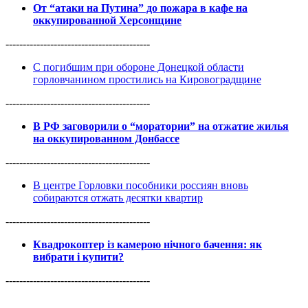
От “атаки на Путина” до пожара в кафе на
оккупированной Херсонщине
------------------------------------------
С погибшим при обороне Донецкой области
горловчанином простились на Кировоградщине
------------------------------------------
В РФ заговорили о “моратории” на отжатие жилья
на оккупированном Донбассе
------------------------------------------
В центре Горловки пособники россиян вновь
собираются отжать десятки квартир
------------------------------------------
Квадрокоптер із камерою нічного бачення: як
вибрати і купити?
------------------------------------------