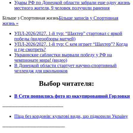
Удары РФ по Донецкой области забрали еще одну жизнь
местного жителя, 9 человек получили ранения
Більше з
Спортивная жизнь
Більше записів у Спортивная
жизнь »
УПЛ-2026/2027. 1-й тур: “Шахтер” стартовал с яркой
победы (видеообзоры матчей)
УПЛ-2026/2027. 1-й тур: С кем играет “Шахтер”? Когда
и где смотреть?
Украинские саблистки вырвали победу у РФ на
чемпионате мира! (видео)
В Донецкой области стартует научно-спортивный
челлендж для школьников
Выбор читателя
:
В Сети появились фото из оккупированной Горловки
-----------------------------------------
Піца без кордонів: культові види, що підкорили Україну
------------------------------------------