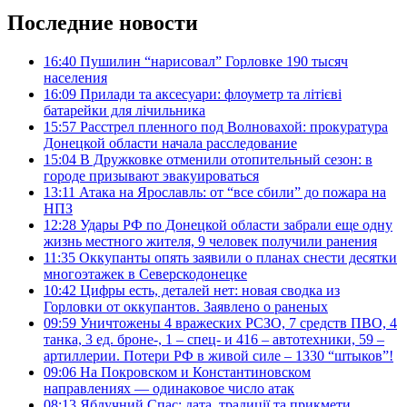
Последние новости
16:40
Пушилин “нарисовал” Горловке 190 тысяч
населения
16:09
Прилади та аксесуари: флоуметр та літієві
батарейки для лічильника
15:57
Расстрел пленного под Волновахой: прокуратура
Донецкой области начала расследование
15:04
В Дружковке отменили отопительный сезон: в
городе призывают эвакуироваться
13:11
Атака на Ярославль: от “все сбили” до пожара на
НПЗ
12:28
Удары РФ по Донецкой области забрали еще одну
жизнь местного жителя, 9 человек получили ранения
11:35
Оккупанты опять заявили о планах снести десятки
многоэтажек в Северскодонецке
10:42
Цифры есть, деталей нет: новая сводка из
Горловки от оккупантов. Заявлено о раненых
09:59
Уничтожены 4 вражеских РСЗО, 7 средств ПВО, 4
танка, 3 ед. броне-, 1 – спец- и 416 – автотехники, 59 –
артиллерии. Потери РФ в живой силе – 1330 “штыков”!
09:06
На Покровском и Константиновском
направлениях — одинаковое число атак
08:13
Яблучний Спас: дата, традиції та прикмети