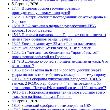
5 Серпня , 2026
17:47
В Краматорской громаде объявили
принудительную эвакуацию детей
16:54
“Смотри, овощи”: пострадавший об атаке дрона в
Херсоне
16:01
В РФ заявили о подрыве разработчика FPV-
дронов. Говорят, выжил
15:18
Пытали и насиловали в Горловке: стали известны
имена трех боевиков банды Безлера
13:25
Еще как минимум 35 атак РФ по населению
Донецкой области: 3-х РФ убила, 31 чел. ранен
12:32
От “детсада” до безымянных “промобъектов”:
новая версия событий из Горловки
11:49
В Донецкую область пришла аномальная жара. Что
важно знать?
10:56
Ночная атака на Киев и область: десятки жертв,
удары по логистике и бизнесу, пожары по всему городу
10:03
Силы обороны уничтожили 2 средства ПВО, 5
танков, 2 РСЗО, 5 ед. броне- и 449 – автотехники, 65 –
артиллерии. Потери РФ в живой силе – 1130 “штыков”!
09:10
На Покровском направлении снова больше всего
атак, чем на ближайшем к Горловке
4 Серпня , 2026
18:05
Зеленский одобрил новые операции СБУ
17:12
Украину накрыла экстремальная жара: синоптики