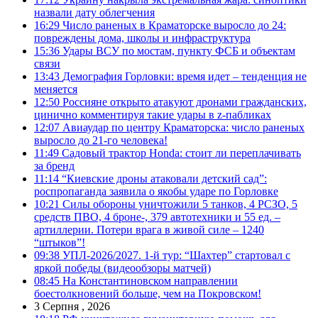
назвали дату облегчения
16:29
Число раненых в Краматорске выросло до 24:
повреждены дома, школы и инфраструктура
15:36
Удары ВСУ по мостам, пункту ФСБ и объектам
связи
13:43
Демография Горловки: время идет – тенденция не
меняется
12:50
Россияне открыто атакуют дронами гражданских,
цинично комментируя такие удары в z-пабликах
12:07
Авиаудар по центру Краматорска: число раненых
выросло до 21-го человека!
11:49
Садовый трактор Honda: стоит ли переплачивать
за бренд
11:14
“Киевские дроны атаковали детский сад”:
роспропаганда заявила о якобы ударе по Горловке
10:21
Силы обороны уничтожили 5 танков, 4 РСЗО, 5
средств ПВО, 4 броне-, 379 автотехники и 55 ед. –
артиллерии. Потери врага в живой силе – 1240
“штыков”!
09:38
УПЛ-2026/2027. 1-й тур: “Шахтер” стартовал с
яркой победы (видеообзоры матчей)
08:45
На Константиновском направлении
боестолкновений больше, чем на Покровском!
3 Серпня , 2026