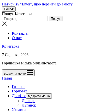
Натисніть "Enter", щоб перейти до вмісту
Пошук
Пошук Кочегарка
Контакты
О нас
Кочегарка
7 Серпня , 2026
Горлівська міська онлайн-газета
відкрити меню
Назад
Главная
Горловка
Донбасс
відкрити меню
Донецк
Луганск
Украина