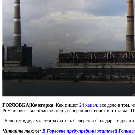
ГОРЛОВКА|Кочегарка.
Как пишет
24 канал
, все дело в том,
Романенко – военный эксперт, генерал-лейтенант в отставке. По
“Если им вдруг удастся захватить Северск и Соледар, то для н
Читайте также:
В Горловке предупредили жителей Гольмы