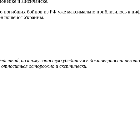
одонецке и Лисичанске.
 погибших бойцов из РФ уже максимально приблизилось к цифре
роняющейся Украины.
 действий, поэтому зачастую убедиться в достоверности неко
 относиться осторожно и скептически.