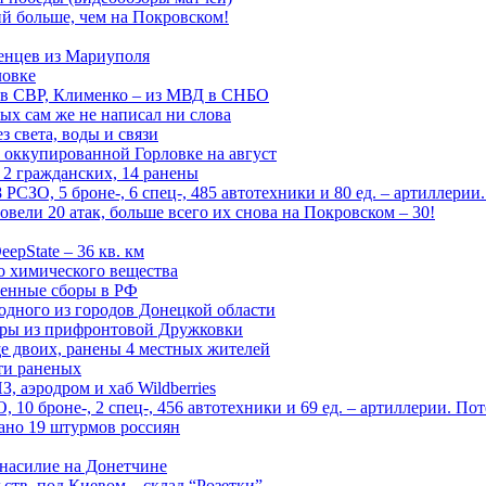
й больше, чем на Покровском!
енцев из Мариуполя
ловке
 в СВР, Клименко – из МВД в СНБО
рых сам же не написал ни слова
 света, воды и связи
 оккупированной Горловке на август
 2 гражданских, 14 ранены
СЗО, 5 броне-, 6 спец-, 485 автотехники и 80 ед. – артиллерии
вели 20 атак, больше всего их снова на Покровском – 30!
epState – 36 кв. км
о химического вещества
енные сборы в РФ
одного из городов Донецкой области
дры из прифронтовой Дружковки
е двоих, ранены 4 местных жителей
сти раненых
, аэродром и хаб Wildberries
0 броне-, 2 спец-, 456 автотехники и 69 ед. – артиллерии. Поте
ано 19 штурмов россиян
 насилие на Донетчине
ств, под Киевом – склад “Розетки”