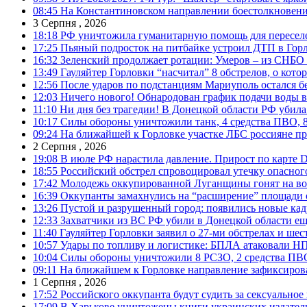
08:45
На Константиновском направлении боестолкновени
3 Серпня , 2026
18:18
РФ уничтожила гуманитарную помощь для пересел
17:25
Пьяный подросток на питбайке устроил ДТП в Гор
16:32
Зеленский продолжает ротации: Умеров – из СНБО
13:49
Гауляйтер Горловки “насчитал” 8 обстрелов, о кото
12:56
После ударов по подстанциям Мариуполь остался без
12:03
Ничего нового! Обнародован график подачи воды в
11:10
Ни дня без трагедии! В Донецкой области РФ убила
10:17
Силы обороны уничтожили танк, 4 средства ПВО, 8 Р
09:24
На ближайшей к Горловке участке ЛБС россияне про
2 Серпня , 2026
19:08
В июле РФ нарастила давление. Прирост по карте De
18:55
Российский обстрел спровоцировал утечку опасног
17:42
Молодежь оккупированной Луганщины гонят на во
16:39
Оккупанты замахнулись на “расширение” площади 
13:26
Пустой и разрушенный город: появились новые ка
12:33
Захватчики из ВС РФ убили в Донецкой области ещ
11:40
Гауляйтер Горловки заявил о 27-ми обстрелах и ше
10:57
Удары по топливу и логистике: БПЛА атаковали НПЗ
10:04
Силы обороны уничтожили 8 РСЗО, 2 средства ПВО, 1
09:11
На ближайшем к Горловке направление зафиксиров
1 Серпня , 2026
17:52
Российского оккупанта будут судить за сексуальное
17:09
В Харькове уничтожены книги украинских издатель