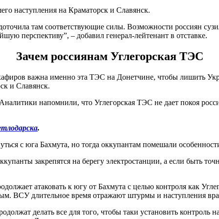
его наступления на Краматорск и Славянск.
редоточила там соответствующие силы. Возможности россиян суз
йшую перспективу”, – добавил генерал-лейтенант в отставке.
Зачем россиянам Углегорская ТЭС
афиров важна именно эта ТЭС на Донетчине, чтобы лишить Укр
ск и Славянск.
Аналитики напомнили, что Углегорская ТЭС не дает покоя росси
етлодарска
.
уться с юга Бахмута, но тогда оккупантам помешали особеннос
ккупанты закрепятся на берегу электростанции, а если быть точ
продолжает атаковать к югу от Бахмута с целью контроля как Угле
м. ВСУ длительное время отражают штурмы и наступления врага,
одолжат делать все для того, чтобы таки установить контроль н