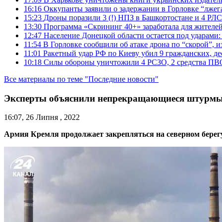
16:16
Оккупанты заявили о задержании в Горловке “лже
15:23
Дроны поразили 3 (!) НПЗ в Башкортостане и 4 РЛС
13:30
Программа «Скрининг 40+» заработала для жителе
12:47
Население Донецкой области остается под ударами
11:54
В Горловке сообщили об атаке дрона по “скорой”, и
11:01
Ракетный удар РФ по Киеву убил 9 гражданских, д
10:18
Силы обороны уничтожили 4 РСЗО, 2 средства ПВО, 4
Все материалы по теме "Последние новости"
Эксперты объяснили непрекращающиеся штурмы
16:07, 26 Липня , 2022
Армия Кремля продолжает закрепляться на северном берег