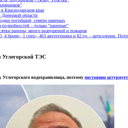
газовщиков”
 в Краснодарском крае
й Донецкой области
: один погибший, семеро раненых
з подробностей – только “раненые”
есятки ранены, много разрушений и пожаров
 броне-, 1 спец-, 463 автотехники и 82 ед. – артиллерии. Поте
 Углегорской ТЭС
у Углегорского водохранилища, поэтому
постоянно штурмует