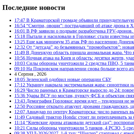
Последние новости
17:47
В Краматорской громаде объявили принудительную
16:54
“Смотри, овощи”: пострадавший об атаке дрона в Х
16:01
В РФ заявили о подрыве разработчика FPV-дронов.
15:18
Пытали и насиловали в Горловке: стали известны и
13:25
Еще как минимум 35 атак РФ по населению Донецкой
12:32
От “детсада” до безымянных “промобъектов”: новая
11:49
В Донецкую область пришла аномальная жара. Что 
10:56
Ночная атака на Киев и область: десятки жертв, уд
10:03
Силы обороны уничтожили 2 средства ПВО, 5 танков
09:10
На Покровском направлении снова больше всего ат
4 Серпня , 2026
18:05
Зеленский одобрил новые операции СБУ
17:12
Украину накрыла экстремальная жара: синоптики н
16:29
Число раненых в Краматорске выросло до 24: повр
15:36
Удары ВСУ по мостам, пункту ФСБ и объектам свя
13:43
Демография Горловки: время идет – тенденция не м
12:50
Россияне открыто атакуют дронами гражданских, ц
12:07
Авиаудар по центру Краматорска: число раненых вы
11:49
Садовый трактор Honda: стоит ли переплачивать за
11:14
“Киевские дроны атаковали детский сад”: роспропаг
10:21
Силы обороны уничтожили 5 танков, 4 РСЗО, 5 средс
09:38
УПЛ-2026/2027. 1-й тур: “Шахтер” стартовал с ярк