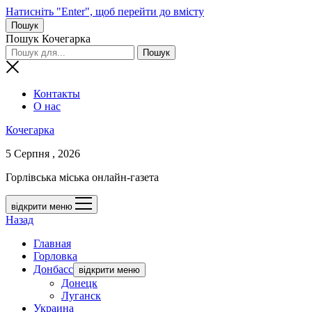
Натисніть "Enter", щоб перейти до вмісту
Пошук
Пошук Кочегарка
Контакты
О нас
Кочегарка
5 Серпня , 2026
Горлівська міська онлайн-газета
відкрити меню
Назад
Главная
Горловка
Донбасс
відкрити меню
Донецк
Луганск
Украина