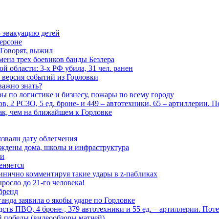
 эвакуацию детей
ерсоне
 Говорят, выжил
мена трех боевиков банды Безлера
 области: 3-х РФ убила, 31 чел. ранен
 версия событий из Горловки
важно знать?
ары по логистике и бизнесу, пожары по всему городу
, 2 РСЗО, 5 ед. броне- и 449 – автотехники, 65 – артиллерии. 
ак, чем на ближайшем к Горловке
азвали дату облегчения
еждены дома, школы и инфраструктура
зи
еняется
инично комментируя такие удары в z-пабликах
росло до 21-го человека!
 бренд
анда заявила о якобы ударе по Горловке
тв ПВО, 4 броне-, 379 автотехники и 55 ед. – артиллерии. Поте
ой победы (видеообзоры матчей)