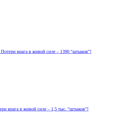
. Потери врага в живой силе – 1390 “штыков”!
ри врага в живой силе – 1,5 тыс. “штыков”!