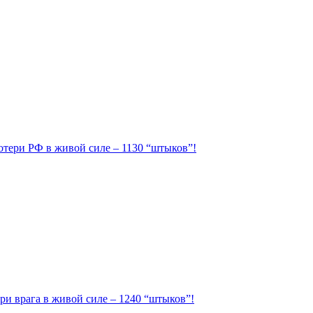
Потери РФ в живой силе – 1130 “штыков”!
ри врага в живой силе – 1240 “штыков”!