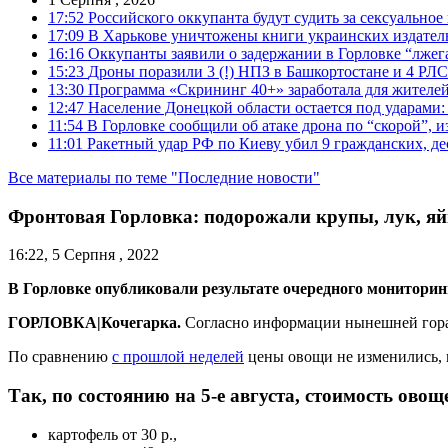
17:52
Российского оккупанта будут судить за сексуальное
17:09
В Харькове уничтожены книги украинских издатель
16:16
Оккупанты заявили о задержании в Горловке “лже
15:23
Дроны поразили 3 (!) НПЗ в Башкортостане и 4 РЛС
13:30
Программа «Скрининг 40+» заработала для жителе
12:47
Население Донецкой области остается под ударами
11:54
В Горловке сообщили об атаке дрона по “скорой”, и
11:01
Ракетный удар РФ по Киеву убил 9 гражданских, д
Все материалы по теме "Последние новости"
Фронтовая Горловка: подорожали крупы, лук, яй
16:22, 5 Серпня , 2022
В Горловке опубликовали результате очередного мониторинг
ГОРЛОВКА|Кочегарка.
Согласно информации нынешней горад
По сравнению
с прошлой неделей
цены овощи не изменились, 
Так, по состоянию на 5-е августа, стоимость овоще
картофель от 30 р.,