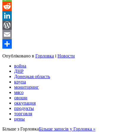
Message
Reddit
LinkedIn
WordPress
Email
Share
Опубліковано в
Горловка
і
Новости
война
ДНР
Донецкая область
крупа
мониторинг
мясо
овощи
оккупация
продукты
торговля
цены
Більше з
Горловка
Більше записів у Горловка »