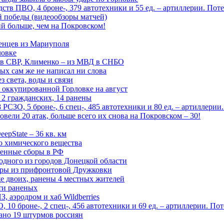
тв ПВО, 4 броне-, 379 автотехники и 55 ед. – артиллерии. Поте
ой победы (видеообзоры матчей)
й больше, чем на Покровском!
енцев из Мариуполя
ловке
 в СВР, Клименко – из МВД в СНБО
рых сам же не написал ни слова
 света, воды и связи
 оккупированной Горловке на август
 2 гражданских, 14 ранены
СЗО, 5 броне-, 6 спец-, 485 автотехники и 80 ед. – артиллерии
вели 20 атак, больше всего их снова на Покровском – 30!
epState – 36 кв. км
о химического вещества
енные сборы в РФ
одного из городов Донецкой области
дры из прифронтовой Дружковки
е двоих, ранены 4 местных жителей
сти раненых
, аэродром и хаб Wildberries
0 броне-, 2 спец-, 456 автотехники и 69 ед. – артиллерии. Поте
ано 19 штурмов россиян