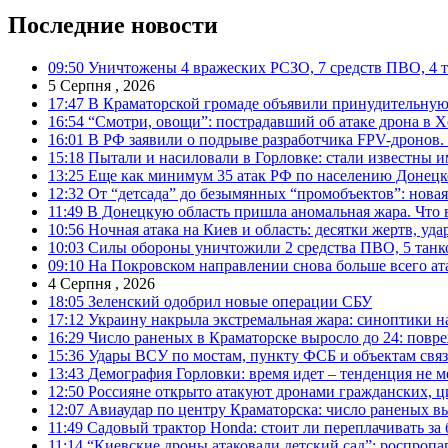
Последние новости
09:50
Уничтожены 4 вражеских РСЗО, 7 средств ПВО, 4 тан
5 Серпня , 2026
17:47
В Краматорской громаде объявили принудительную
16:54
“Смотри, овощи”: пострадавший об атаке дрона в Х
16:01
В РФ заявили о подрыве разработчика FPV-дронов.
15:18
Пытали и насиловали в Горловке: стали известны и
13:25
Еще как минимум 35 атак РФ по населению Донецкой
12:32
От “детсада” до безымянных “промобъектов”: новая
11:49
В Донецкую область пришла аномальная жара. Что 
10:56
Ночная атака на Киев и область: десятки жертв, уд
10:03
Силы обороны уничтожили 2 средства ПВО, 5 танков
09:10
На Покровском направлении снова больше всего ат
4 Серпня , 2026
18:05
Зеленский одобрил новые операции СБУ
17:12
Украину накрыла экстремальная жара: синоптики н
16:29
Число раненых в Краматорске выросло до 24: повр
15:36
Удары ВСУ по мостам, пункту ФСБ и объектам свя
13:43
Демография Горловки: время идет – тенденция не м
12:50
Россияне открыто атакуют дронами гражданских, ц
12:07
Авиаудар по центру Краматорска: число раненых вы
11:49
Садовый трактор Honda: стоит ли переплачивать за
11:14
“Киевские дроны атаковали детский сад”: роспропаг