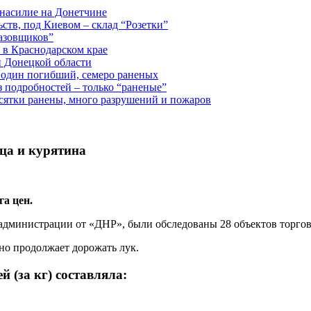
 насилие на Донетчине
ств, под Киевом – склад “Розетки”
газовщиков”
 в Краснодарском крае
й Донецкой области
: один погибший, семеро раненых
з подробностей – только “раненые”
есятки ранены, много разрушений и пожаров
ца и курятина
а цен.
министрации от «ДНР», были обследованы 28 объектов торгов
но продолжает дорожать лук.
й (за кг) составляла: