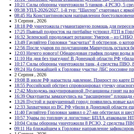
10:21
Силы обороны уничтожили 5 танков, 4 РСЗО, 5 средс
09:38
УПЛ-2026/2027. 1-й тур: “Шахтер” стартовал с ярк
08:45
На Константиновском направлении боестолкновени
3 Серпня , 2026
18:18
РФ уничтожила гуманитарную помощь для пересел
17:25
Пьяный подросток на питбайке устроил ДТП в Гор
16:32
Зеленский продолжает ротации: Умеров – из СНБО
13:49
Гауляйтер Горловки “насчитал” 8 обстрелов, о кото
12:56
После ударов по подстанциям Мариуполь остался без
12:03
Ничего нового! Обнародован график подачи воды в
11:10
Ни дня без трагедии! В Донецкой области РФ убила
10:17
Силы обороны уничтожили танк, 4 средства ПВО, 8 Р
09:24
На ближайшей к Горловке участке ЛБС россияне про
2 Серпня , 2026
19:08
В июле РФ нарастила давление. Прирост по карте De
18:55
Российский обстрел спровоцировал утечку опасног
17:42
Молодежь оккупированной Луганщины гонят на во
16:39
Оккупанты замахнулись на “расширение” площади 
13:26
Пустой и разрушенный город: появились новые ка
12:33
Захватчики из ВС РФ убили в Донецкой области ещ
11:40
Гауляйтер Горловки заявил о 27-ми обстрелах и ше
10:57
Удары по топливу и логистике: БПЛА атаковали НПЗ
10:04
Силы обороны уничтожили 8 РСЗО, 2 средства ПВО, 1
09:11
На ближайшем к Горловке направление зафиксиров
1 Серпня , 2026