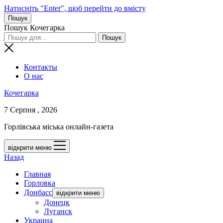
Натисніть "Enter", щоб перейти до вмісту
Пошук
Пошук Кочегарка
Контакты
О нас
Кочегарка
7 Серпня , 2026
Горлівська міська онлайн-газета
відкрити меню
Назад
Главная
Горловка
Донбасс
відкрити меню
Донецк
Луганск
Украина