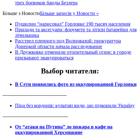
трех боевиков банды Безлера
Більше з
Новости
Більше записів у Новости »
Пушилин “нарисовал” Горловке 190 тысяч населения
Прилади та аксесуари: флоуметр та літієві батарейки для
лічильника
Расстрел пленного под Волновахой: прокуратура
Донецкой области начала расследование
В Дружковке отменили отопительный сезон: в городе
призывают эвакуироваться
Выбор читателя
:
В Сети появились фото из оккупированной Горловки
-----------------------------------------
Піца без кордонів: культові види, що підкорили Україну
------------------------------------------
От “атаки на Путина” до пожара в кафе на
оккупированной Херсонщине