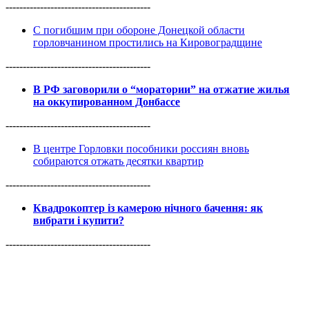
------------------------------------------
С погибшим при обороне Донецкой области
горловчанином простились на Кировоградщине
------------------------------------------
В РФ заговорили о “моратории” на отжатие жилья
на оккупированном Донбассе
------------------------------------------
В центре Горловки пособники россиян вновь
собираются отжать десятки квартир
------------------------------------------
Квадрокоптер із камерою нічного бачення: як
вибрати і купити?
------------------------------------------