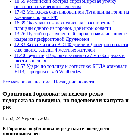
18:55
Российский обстрел спровоцировал утечку
опасного химического вещества
17:42
Молодежь оккупированной Луганщины гонят на
военные сборы в РФ
16:39
Оккупанты замахнулись на “расширение”
площади одного из городов Донецкой области
13:26
Пустой и разрушенный город: появились новые
кадры из прифронтовой Дружковки
12:33
Захватчики из ВС РФ убили в Донецкой области
еще двоих, ранены 4 местных жителей
11:40
Гауляйтер Горловки заявил о 27-ми обстрелах и
шести раненых
10:57
Удары по топливу и логистике: БПЛА атаковали
НПЗ, аэродром и хаб Wildberries
Все материалы по теме "Последние новости"
Фронтовая Горловка: за неделю резко
подорожала говядина, но подешевели капуста и
рис
15:52, 24 Червня , 2022
В Горловке опубликовали результате последнего
мониторинга цен.