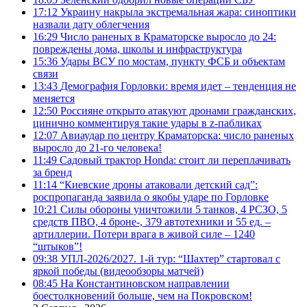
17:12
Украину накрыла экстремальная жара: синоптики
назвали дату облегчения
16:29
Число раненых в Краматорске выросло до 24:
повреждены дома, школы и инфраструктура
15:36
Удары ВСУ по мостам, пункту ФСБ и объектам
связи
13:43
Демография Горловки: время идет – тенденция не
меняется
12:50
Россияне открыто атакуют дронами гражданских,
цинично комментируя такие удары в z-пабликах
12:07
Авиаудар по центру Краматорска: число раненых
выросло до 21-го человека!
11:49
Садовый трактор Honda: стоит ли переплачивать
за бренд
11:14
“Киевские дроны атаковали детский сад”:
роспропаганда заявила о якобы ударе по Горловке
10:21
Силы обороны уничтожили 5 танков, 4 РСЗО, 5
средств ПВО, 4 броне-, 379 автотехники и 55 ед. –
артиллерии. Потери врага в живой силе – 1240
“штыков”!
09:38
УПЛ-2026/2027. 1-й тур: “Шахтер” стартовал с
яркой победы (видеообзоры матчей)
08:45
На Константиновском направлении
боестолкновений больше, чем на Покровском!