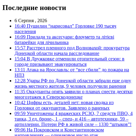
Последние новости
6 Серпня , 2026
16:40
Пушилин “нарисовал” Горловке 190 тысяч
населения
16:09
Прилади та аксесуари: флоуметр та літієві
батарейки для лічильника
15:57
Расстрел пленного под Волновахой: прокуратура
Донецкой области начала расследование
15:04
В Дружковке отменили отопительный сезон: в
городе призывают эвакуироваться
13:11
Атака на Ярославль: от “все сбили” до пожара на
НПЗ
12:28
Удары РФ по Донецкой области забрали еще одну
жизнь местного жителя, 9 человек получили ранения
11:35
Оккупанты опять заявили о планах снести десятки
многоэтажек в Северскодонецке
10:42
Цифры есть, деталей нет: новая сводка из
Горловки от оккупантов. Заявлено о раненых
09:59
Уничтожены 4 вражеских РСЗО, 7 средств ПВО, 4
танка, 3 ед. броне-, 1 – спец- и 416 – автотехники, 59 –
артиллерии. Потери РФ в живой силе – 1330 “штыков”!
09:06
На Покровском и Константиновском
направлениях — одинаковое число атак