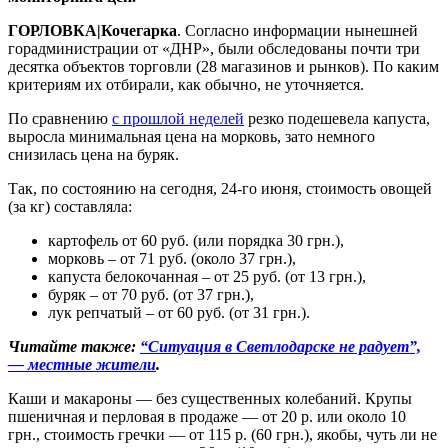
ГОРЛОВКА|Кочегарка
. Согласно информации нынешней
горадминистрации от «ДНР», были обследованы почти три
десятка объектов торговли (28 магазинов и рынков). По каким
критериям их отбирали, как обычно, не уточняется.
По сравнению
с прошлой неделей
резко подешевела капуста,
выросла минимальная цена на морковь, зато немного
снизилась цена на буряк.
Так, по состоянию на сегодня, 24-го июня, стоимость овощей
(за кг) составляла:
картофель от 60 руб. (или порядка 30 грн.),
морковь – от 71 руб. (около 37 грн.),
капуста белокочанная – от 25 руб. (от 13 грн.),
буряк – от 70 руб. (от 37 грн.),
лук репчатый – от 60 руб. (от 31 грн.).
Читайте также:
“Ситуация в Светлодарске не радует”,
— местные жители
.
Каши и макароны — без существенных колебаний. Крупы
пшеничная и перловая в продаже — от 20 р. или около 10
грн., стоимость гречки — от 115 р. (60 грн.), якобы, чуть ли не