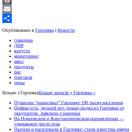
WordPress
Email
Share
Опубліковано в
Горловка
і
Новости
говядина
ДНР
капуста
мониторинг
мясо
продукты
рис
торговля
цены
Більше з
Горловка
Більше записів у Горловка »
Пушилин “нарисовал” Горловке 190 тысяч населения
Цифры есть, деталей нет: новая сводка из Горловки от
оккупантов. Заявлено о раненых
На Покровском и Константиновском направлениях —
одинаковое число атак
Пытали и насиловали в Горловке: стали известны имена