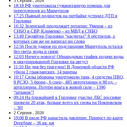
3 Серпня , 2026
18:18
РФ уничтожила гуманитарную помощь для
переселенцев из Мариуполя
17:25
Пьяный подросток на питбайке устроил ДТП в
Горловке
16:32
Зеленский продолжает ротации: Умеров – из
СНБО в СВР, Клименко – из МВД в СНБО
13:49
Гауляйтер Горловки “насчитал” 8 обстрелов, о
которых сам же не написал ни слова
12:56
После ударов по подстанциям Мариуполь остался
без света, воды и связи
12:03
Ничего нового! Обнародован график подачи воды
в оккупированной Горловке на август
11:10
Ни дня без трагедии! В Донецкой области РФ
убила 2 гражданских, 14 ранены
10:17
Силы обороны уничтожили танк, 4 средства ПВО,
8 РСЗО, 5 броне-, 6 спец-, 485 автотехники и 80 ед. –
артиллерии. Потери врага в живой силе – 1390
“штыков”!
09:24
На ближайшей к Горловке участке ЛБС россияне
провели 20 атак, больше всего их снова на Покровском
– 30!
2 Серпня , 2026
19:08
В июле РФ нарастила давление. Прирост по карте
DeepState – 36 кв. км