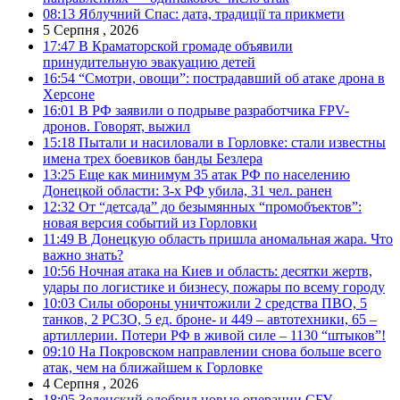
08:13
Яблучний Спас: дата, традиції та прикмети
5 Серпня , 2026
17:47
В Краматорской громаде объявили
принудительную эвакуацию детей
16:54
“Смотри, овощи”: пострадавший об атаке дрона в
Херсоне
16:01
В РФ заявили о подрыве разработчика FPV-
дронов. Говорят, выжил
15:18
Пытали и насиловали в Горловке: стали известны
имена трех боевиков банды Безлера
13:25
Еще как минимум 35 атак РФ по населению
Донецкой области: 3-х РФ убила, 31 чел. ранен
12:32
От “детсада” до безымянных “промобъектов”:
новая версия событий из Горловки
11:49
В Донецкую область пришла аномальная жара. Что
важно знать?
10:56
Ночная атака на Киев и область: десятки жертв,
удары по логистике и бизнесу, пожары по всему городу
10:03
Силы обороны уничтожили 2 средства ПВО, 5
танков, 2 РСЗО, 5 ед. броне- и 449 – автотехники, 65 –
артиллерии. Потери РФ в живой силе – 1130 “штыков”!
09:10
На Покровском направлении снова больше всего
атак, чем на ближайшем к Горловке
4 Серпня , 2026
18:05
Зеленский одобрил новые операции СБУ