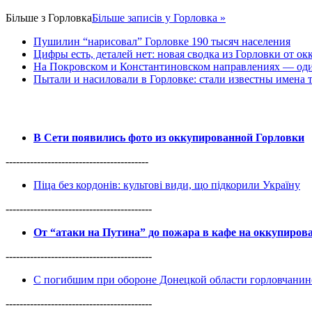
Більше з
Горловка
Більше записів у Горловка »
Пушилин “нарисовал” Горловке 190 тысяч населения
Цифры есть, деталей нет: новая сводка из Горловки от ок
На Покровском и Константиновском направлениях — оди
Пытали и насиловали в Горловке: стали известны имена 
В Сети появились фото из оккупированной Горловки
-----------------------------------------
Піца без кордонів: культові види, що підкорили Україну
------------------------------------------
От “атаки на Путина” до пожара в кафе на оккупиро
------------------------------------------
С погибшим при обороне Донецкой области горловчанин
------------------------------------------