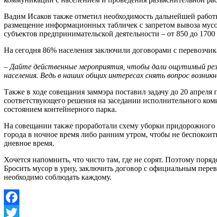
Вадим Исаков также отметил необходимость дальнейшей работы
размещение информационных табличек с запретом вывоза мусора
субъектов предпринимательской деятельности – от 850 до 1700 
На сегодня 86% населения заключили договорами с перевозчика
– Дайте действенные мероприятия, чтобы дали ощутимый резу
населения. Ведь в наших общих интересах снять вопрос возникн
Также в ходе совещания заммэра поставил задачу до 20 апреля 
соответствующего решения на заседании исполнительного ком
состоянием контейнерного парка.
На совещании также проработали схему уборки придорожного с
города в ночное время либо ранним утром, чтобы не беспокои
дневное время.
Хочется напомнить, что чисто там, где не сорят. Поэтому поря
Бросить мусор в урну, заключить договор с официальным перев
необходимо соблюдать каждому.
Facebook