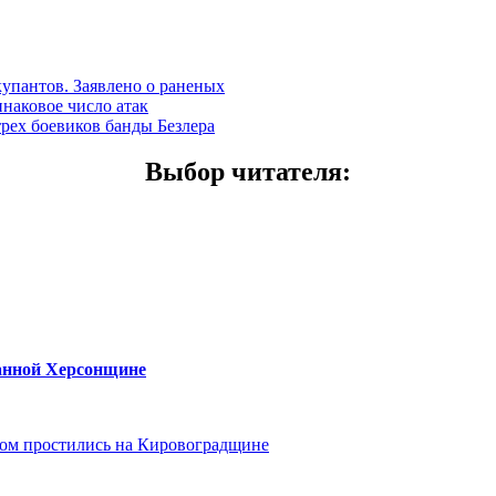
купантов. Заявлено о раненых
наковое число атак
трех боевиков банды Безлера
Выбор читателя
:
ванной Херсонщине
ом простились на Кировоградщине