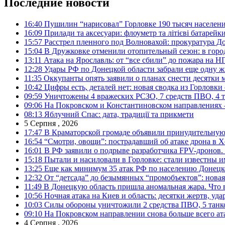
Последние новости
16:40
Пушилин “нарисовал” Горловке 190 тысяч населен
16:09
Прилади та аксесуари: флоуметр та літієві батарейк
15:57
Расстрел пленного под Волновахой: прокуратура До
15:04
В Дружковке отменили отопительный сезон: в горо
13:11
Атака на Ярославль: от “все сбили” до пожара на Н
12:28
Удары РФ по Донецкой области забрали еще одну ж
11:35
Оккупанты опять заявили о планах снести десятки 
10:42
Цифры есть, деталей нет: новая сводка из Горловки
09:59
Уничтожены 4 вражеских РСЗО, 7 средств ПВО, 4 тан
09:06
На Покровском и Константиновском направлениях 
08:13
Яблучний Спас: дата, традиції та прикмети
5 Серпня , 2026
17:47
В Краматорской громаде объявили принудительную
16:54
“Смотри, овощи”: пострадавший об атаке дрона в Х
16:01
В РФ заявили о подрыве разработчика FPV-дронов.
15:18
Пытали и насиловали в Горловке: стали известны и
13:25
Еще как минимум 35 атак РФ по населению Донецкой
12:32
От “детсада” до безымянных “промобъектов”: новая
11:49
В Донецкую область пришла аномальная жара. Что 
10:56
Ночная атака на Киев и область: десятки жертв, уд
10:03
Силы обороны уничтожили 2 средства ПВО, 5 танков
09:10
На Покровском направлении снова больше всего ат
4 Серпня , 2026