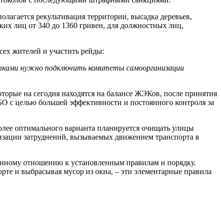
олагается рекультивация территории, высадка деревьев,
ких лиц от 340 до 1360 гривен, для должностных лиц,
сех жителей и участить рейды:
валками нужно подключить комитеты самоорганизации
которые на сегодня находятся на балансе ЖЭКов, после принятия
БО с целью большей эффективности и постоянного контроля за
более оптимального варианта планируется очищать улицы
мизации затруднений, вызываемых движением транспорта в
ственному отношению к установленным правилам и порядку.
орте и выбрасывая мусор из окна, – эти элементарные правила