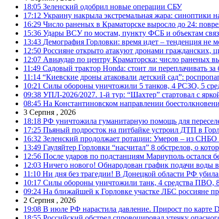
18:05
Зеленский одобрил новые операции СБУ
17:12
Украину накрыла экстремальная жара: синоптики н
16:29
Число раненых в Краматорске выросло до 24: повр
15:36
Удары ВСУ по мостам, пункту ФСБ и объектам свя
13:43
Демография Горловки: время идет – тенденция не м
12:50
Россияне открыто атакуют дронами гражданских, ц
12:07
Авиаудар по центру Краматорска: число раненых вы
11:49
Садовый трактор Honda: стоит ли переплачивать за
11:14
“Киевские дроны атаковали детский сад”: роспропаг
10:21
Силы обороны уничтожили 5 танков, 4 РСЗО, 5 средс
09:38
УПЛ-2026/2027. 1-й тур: “Шахтер” стартовал с ярк
08:45
На Константиновском направлении боестолкновени
3 Серпня , 2026
18:18
РФ уничтожила гуманитарную помощь для пересел
17:25
Пьяный подросток на питбайке устроил ДТП в Гор
16:32
Зеленский продолжает ротации: Умеров – из СНБО
13:49
Гауляйтер Горловки “насчитал” 8 обстрелов, о кото
12:56
После ударов по подстанциям Мариуполь остался без
12:03
Ничего нового! Обнародован график подачи воды в
11:10
Ни дня без трагедии! В Донецкой области РФ убила
10:17
Силы обороны уничтожили танк, 4 средства ПВО, 8 Р
09:24
На ближайшей к Горловке участке ЛБС россияне про
2 Серпня , 2026
19:08
В июле РФ нарастила давление. Прирост по карте De
18:55
Российский обстрел спровоцировал утечку опасног