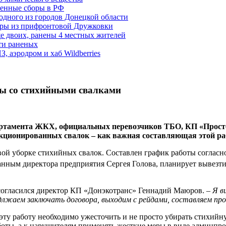
енные сборы в РФ
одного из городов Донецкой области
дры из прифронтовой Дружковки
е двоих, ранены 4 местных жителей
сти раненых
, аэродром и хаб Wildberries
ы со стихийными свалками
департамента ЖКХ, официальных перевозчиков ТБО, КП «Про
нкционированных свалок – как важная составляющая этой ра
овой уборке стихийных свалок. Составлен график работы согл
данным директора предприятия Сергея Голова, планирует вывезти
согласился директор КП «Донэкотранс» Геннадий Маюров.
– Я в
длжаем заключать договора, выходим с рейдами, составляем пр
эту работу необходимо ужесточить и не просто убирать стихийн
боты, а к нарушителям применять жесткие меры в виде админп