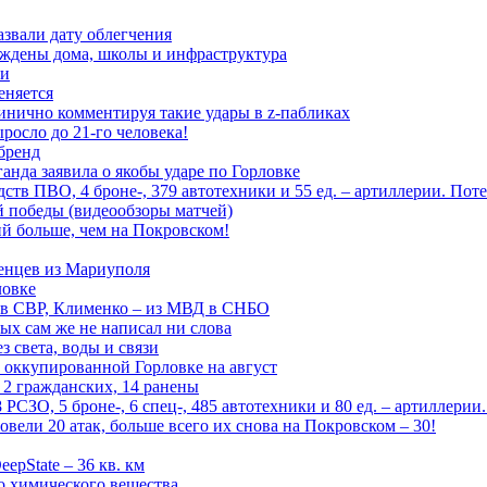
азвали дату облегчения
еждены дома, школы и инфраструктура
зи
еняется
инично комментируя такие удары в z-пабликах
росло до 21-го человека!
 бренд
анда заявила о якобы ударе по Горловке
тв ПВО, 4 броне-, 379 автотехники и 55 ед. – артиллерии. Поте
ой победы (видеообзоры матчей)
й больше, чем на Покровском!
енцев из Мариуполя
ловке
 в СВР, Клименко – из МВД в СНБО
рых сам же не написал ни слова
 света, воды и связи
 оккупированной Горловке на август
 2 гражданских, 14 ранены
СЗО, 5 броне-, 6 спец-, 485 автотехники и 80 ед. – артиллерии
вели 20 атак, больше всего их снова на Покровском – 30!
epState – 36 кв. км
о химического вещества