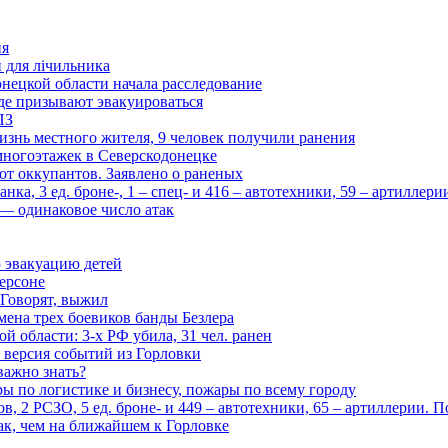
ия
и для лічильника
нецкой области начала расследование
де призывают эвакуироваться
ПЗ
изнь местного жителя, 9 человек получили ранения
многоэтажек в Северскодонецке
 от оккупантов. Заявлено о раненых
ка, 3 ед. броне-, 1 – спец- и 416 – автотехники, 59 – артиллер
— одинаковое число атак
 эвакуацию детей
ерсоне
 Говорят, выжил
мена трех боевиков банды Безлера
 области: 3-х РФ убила, 31 чел. ранен
 версия событий из Горловки
важно знать?
ары по логистике и бизнесу, пожары по всему городу
, 2 РСЗО, 5 ед. броне- и 449 – автотехники, 65 – артиллерии. 
ак, чем на ближайшем к Горловке