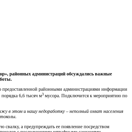
стор», районных администраций обсуждались важные
боты.
асно предоставленной районными администрациями информации
3
 порядка 6,6 тысяч м
мусора. Подключится к мероприятию по
ижу в этом и нашу недоработку – неполный охват населения
отоколы.
ую свалку, а предупреждать ее появление посредством
ротоколов с последующими штрафными санкциями.