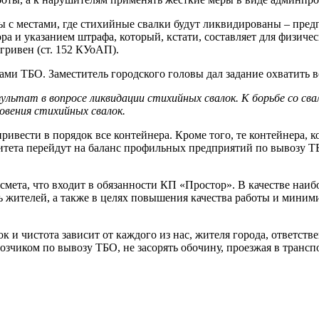
 с местами, где стихийные свалки будут ликвидированы – предп
 и указанием штрафа, который, кстати, составляет для физичес
гривен (ст. 152 КУоАП).
ми ТБО. Заместитель городского головы дал задание охватить в
льтат в вопросе ликвидации стихийных свалок. К борьбе со с
овения стихийных свалок.
привести в порядок все контейнера. Кроме того, те контейнера, 
итета перейдут на баланс профильных предприятий по вывозу Т
мета, что входит в обязанности КП «Простор». В качестве наи
ть жителей, а также в целях повышения качества работы и мини
док и чистота зависит от каждого из нас, жителя города, ответ
озчиком по вывозу ТБО, не засорять обочину, проезжая в трансп