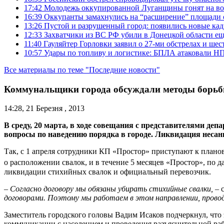
17:42
Молодежь оккупированной Луганщины гонят на во
16:39
Оккупанты замахнулись на “расширение” площади 
13:26
Пустой и разрушенный город: появились новые ка
12:33
Захватчики из ВС РФ убили в Донецкой области ещ
11:40
Гауляйтер Горловки заявил о 27-ми обстрелах и ше
10:57
Удары по топливу и логистике: БПЛА атаковали НПЗ
Все материалы по теме "Последние новости"
Коммунальщики города обсуждали методы борьб
14:28, 21 Березня , 2013
В среду, 20 марта, в ходе совещания с представителями 
вопросы по наведению порядка в городе. Ликвидация неса
Так, с 1 апреля сотрудники КП «Простор» приступают к план
о расположении свалок, и в течение 5 месяцев «Простор», по 
ликвидации стихийных свалок и официальный перевозчик.
– Согласно договору мы обязаны убирать стихийные свалки,
– 
договорами. Поэтому мы работаем в этом направлении, прово
Заместитель городского головы Вадим Исаков подчеркнул, что 
коммуникации с населением и проведения разъяснительной ра