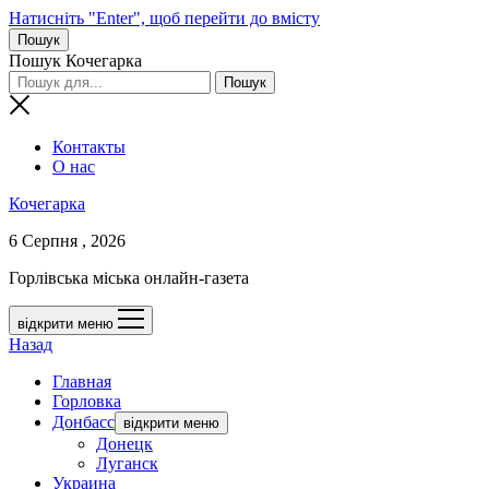
Натисніть "Enter", щоб перейти до вмісту
Пошук
Пошук Кочегарка
Контакты
О нас
Кочегарка
6 Серпня , 2026
Горлівська міська онлайн-газета
відкрити меню
Назад
Главная
Горловка
Донбасс
відкрити меню
Донецк
Луганск
Украина