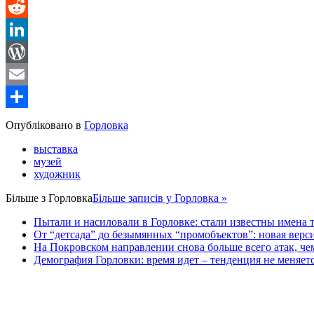
Message
Reddit
LinkedIn
WordPress
Email
Share
Опубліковано в
Горловка
выставка
музей
художник
Більше з
Горловка
Більше записів у Горловка »
Пытали и насиловали в Горловке: стали известны имена 
От “детсада” до безымянных “промобъектов”: новая верс
На Покровском направлении снова больше всего атак, ч
Демография Горловки: время идет – тенденция не меняет