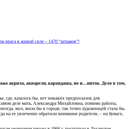
ри врага в живой силе – 1470 “штыков”!
лько акрила, акварели, карандаша, но и…ниток. Дело в том,
е, где, казалось бы, нет никаких предпосылок для
а самом деле мать, Александра Михайловна, помимо работы,
ногда, мол, жила бы в городе, так точно художницей стала бы.
гда на ее увлечение обратили внимание родители, – на бумаге,
 после окончания школы в 1966 г. поступила в Луганское