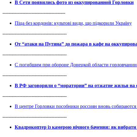
В Сети появились фото из оккупированной Горловки
-----------------------------------------
Піца без кордонів: культові види, що підкорили Україну
------------------------------------------
От “атаки на Путина” до пожара в кафе на оккупиро
------------------------------------------
С погибшим при обороне Донецкой области горловчанин
------------------------------------------
В РФ заговорили о “моратории” на отжатие жилья на
------------------------------------------
В центре Горловки пособники россиян вновь собираются 
------------------------------------------
Квадрокоптер із камерою нічного бачення: як вибрати 