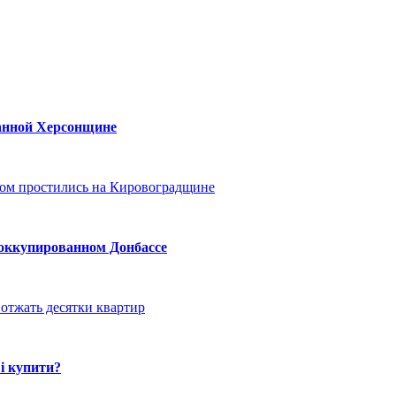
ванной Херсонщине
ом простились на Кировоградщине
 оккупированном Донбассе
отжать десятки квартир
і купити?