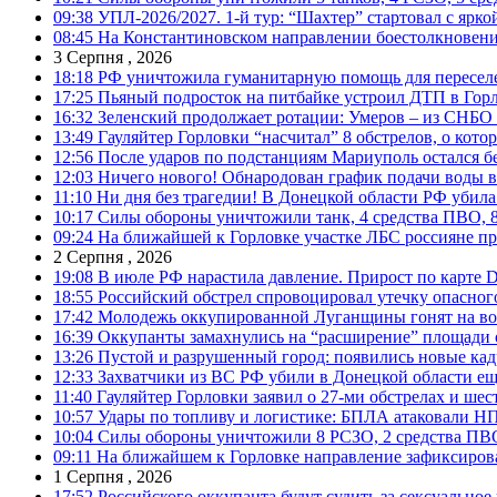
09:38
УПЛ-2026/2027. 1-й тур: “Шахтер” стартовал с ярк
08:45
На Константиновском направлении боестолкновени
3 Серпня , 2026
18:18
РФ уничтожила гуманитарную помощь для пересел
17:25
Пьяный подросток на питбайке устроил ДТП в Гор
16:32
Зеленский продолжает ротации: Умеров – из СНБО
13:49
Гауляйтер Горловки “насчитал” 8 обстрелов, о кото
12:56
После ударов по подстанциям Мариуполь остался без
12:03
Ничего нового! Обнародован график подачи воды в
11:10
Ни дня без трагедии! В Донецкой области РФ убила
10:17
Силы обороны уничтожили танк, 4 средства ПВО, 8 Р
09:24
На ближайшей к Горловке участке ЛБС россияне про
2 Серпня , 2026
19:08
В июле РФ нарастила давление. Прирост по карте De
18:55
Российский обстрел спровоцировал утечку опасног
17:42
Молодежь оккупированной Луганщины гонят на во
16:39
Оккупанты замахнулись на “расширение” площади 
13:26
Пустой и разрушенный город: появились новые ка
12:33
Захватчики из ВС РФ убили в Донецкой области ещ
11:40
Гауляйтер Горловки заявил о 27-ми обстрелах и ше
10:57
Удары по топливу и логистике: БПЛА атаковали НПЗ
10:04
Силы обороны уничтожили 8 РСЗО, 2 средства ПВО, 1
09:11
На ближайшем к Горловке направление зафиксиров
1 Серпня , 2026
17:52
Российского оккупанта будут судить за сексуальное