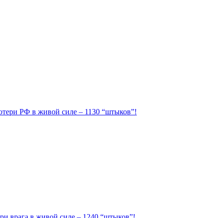
Потери РФ в живой силе – 1130 “штыков”!
ри врага в живой силе – 1240 “штыков”!