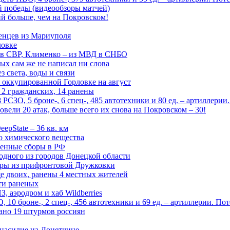
ой победы (видеообзоры матчей)
й больше, чем на Покровском!
енцев из Мариуполя
ловке
 в СВР, Клименко – из МВД в СНБО
рых сам же не написал ни слова
 света, воды и связи
 оккупированной Горловке на август
 2 гражданских, 14 ранены
СЗО, 5 броне-, 6 спец-, 485 автотехники и 80 ед. – артиллерии
вели 20 атак, больше всего их снова на Покровском – 30!
epState – 36 кв. км
о химического вещества
енные сборы в РФ
одного из городов Донецкой области
дры из прифронтовой Дружковки
е двоих, ранены 4 местных жителей
сти раненых
, аэродром и хаб Wildberries
0 броне-, 2 спец-, 456 автотехники и 69 ед. – артиллерии. Поте
ано 19 штурмов россиян
 насилие на Донетчине