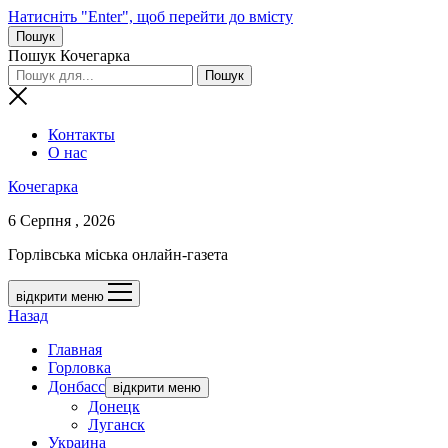
Натисніть "Enter", щоб перейти до вмісту
Пошук
Пошук Кочегарка
Контакты
О нас
Кочегарка
6 Серпня , 2026
Горлівська міська онлайн-газета
відкрити меню
Назад
Главная
Горловка
Донбасс
відкрити меню
Донецк
Луганск
Украина