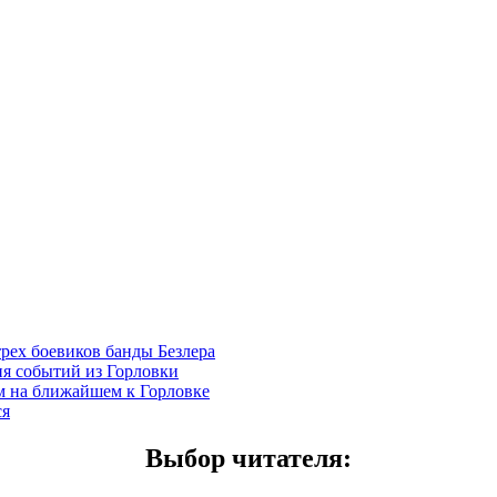
трех боевиков банды Безлера
ия событий из Горловки
ем на ближайшем к Горловке
ся
Выбор читателя
: