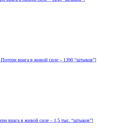
. Потери врага в живой силе – 1390 “штыков”!
ри врага в живой силе – 1,5 тыс. “штыков”!