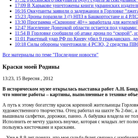
17:09
В Харькове уничтожены книги украинских издатель
16:16
Оккупанты заявили о задержании в Горловке “лже
15:23
Дроны поразили 3 (!) НПЗ в Башкортостане и 4 РЛС
13:30
Программа «Скрининг 40+» заработала для жителе
12:47
Население Донецкой области остается под ударами
11:54
В Горловке сообщили об атаке дрона по “скорой”, и
11:01
Ракетный удар РФ по Киеву убил 9 гражданских, д
10:18
Силы обороны уничтожили 4 РСЗО, 2 средства ПВО, 4
Все материалы по теме "Последние новости"
Краски моей Родины
13:23, 15 Вересня , 2012
В историческом музее открылась выставка работ А.Н. Бонда
что многие работы – картины, выполненные в технике об
А путь к этому богатству красок коренной жительницы Горловки
художественного творчества. Отец работал на шахте № 2-бис, а
вышивала салфетки, дорожки, панно. А бабушка владела не толь
Исполнить ее мечту удалось внучке, которая с младых лет полюб
пользуясь кисточками и красками.
– Уже в 8-9 лет поняла, что моя судьба будет связана с изобр