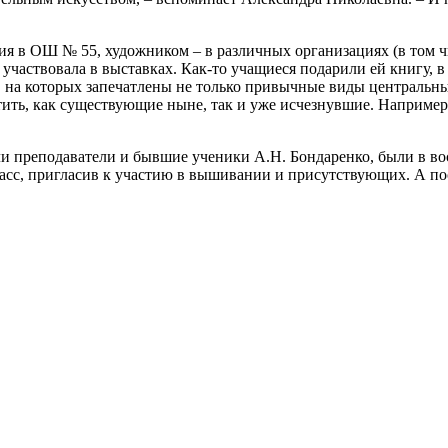
ия в ОШ № 55, художником – в различных организациях (в том чи
, участвовала в выставках. Как-то учащиеся подарили ей книгу, 
н, на которых запечатлены не только привычные виды центральны
тить, как существующие ныне, так и уже исчезнувшие. Например, 
ли преподаватели и бывшие ученики А.Н. Бондаренко, были в вос
асс, пригласив к участию в вышивании и присутствующих. А пос