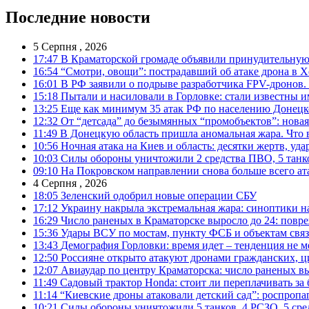
Последние новости
5 Серпня , 2026
17:47
В Краматорской громаде объявили принудительную
16:54
“Смотри, овощи”: пострадавший об атаке дрона в Х
16:01
В РФ заявили о подрыве разработчика FPV-дронов.
15:18
Пытали и насиловали в Горловке: стали известны и
13:25
Еще как минимум 35 атак РФ по населению Донецкой
12:32
От “детсада” до безымянных “промобъектов”: новая
11:49
В Донецкую область пришла аномальная жара. Что 
10:56
Ночная атака на Киев и область: десятки жертв, уд
10:03
Силы обороны уничтожили 2 средства ПВО, 5 танков
09:10
На Покровском направлении снова больше всего ат
4 Серпня , 2026
18:05
Зеленский одобрил новые операции СБУ
17:12
Украину накрыла экстремальная жара: синоптики н
16:29
Число раненых в Краматорске выросло до 24: повр
15:36
Удары ВСУ по мостам, пункту ФСБ и объектам свя
13:43
Демография Горловки: время идет – тенденция не м
12:50
Россияне открыто атакуют дронами гражданских, ц
12:07
Авиаудар по центру Краматорска: число раненых вы
11:49
Садовый трактор Honda: стоит ли переплачивать за
11:14
“Киевские дроны атаковали детский сад”: роспропаг
10:21
Силы обороны уничтожили 5 танков, 4 РСЗО, 5 средс