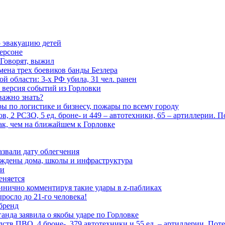
 эвакуацию детей
ерсоне
 Говорят, выжил
мена трех боевиков банды Безлера
 области: 3-х РФ убила, 31 чел. ранен
 версия событий из Горловки
важно знать?
ары по логистике и бизнесу, пожары по всему городу
, 2 РСЗО, 5 ед. броне- и 449 – автотехники, 65 – артиллерии. 
ак, чем на ближайшем к Горловке
азвали дату облегчения
еждены дома, школы и инфраструктура
зи
еняется
инично комментируя такие удары в z-пабликах
росло до 21-го человека!
 бренд
анда заявила о якобы ударе по Горловке
тв ПВО, 4 броне-, 379 автотехники и 55 ед. – артиллерии. Поте