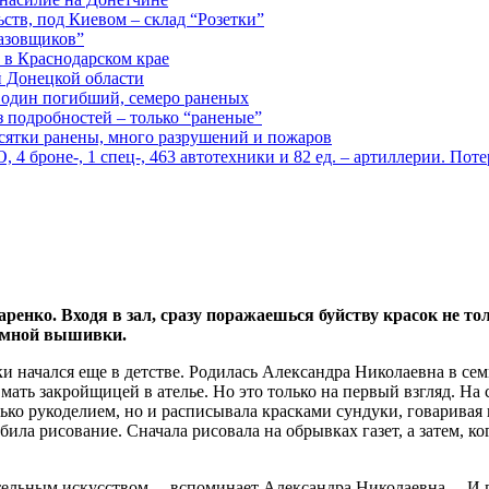
ств, под Киевом – склад “Розетки”
газовщиков”
 в Краснодарском крае
й Донецкой области
: один погибший, семеро раненых
з подробностей – только “раненые”
есятки ранены, много разрушений и пожаров
 броне-, 1 спец-, 463 автотехники и 82 ед. – артиллерии. Поте
ренко. Входя в зал, сразу поражаешься буйству красок не то
ъемной вышивки.
 начался еще в детстве. Родилась Александра Николаевна в семь
 мать закройщицей в ателье. Но это только на первый взгляд. Н
ко рукоделием, но и расписывала красками сундуки, говаривая и
ила рисование. Сначала рисовала на обрывках газет, а затем, ко
азительным искусством, – вспоминает Александра Николаевна. – И