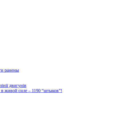
ти ранены
інії двигунів
Ф в живой силе – 1190 “штыков”!