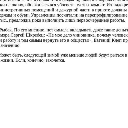
и на окнах, обнажилась вся убогость пустых комнат. Их надо ре
министративных помещений и дежурной части в приюте должны б
дежды и обуви. Управленцы посчитали: на перепрофилирование з
 тыс., предложив пока выполнить лишь первоочередные работы.
ыбак. По его мнению, нет смысла вкладывать даже такие деньги
мэра Сергей Шкребец: «Не мое дело чиновника, почему человек 
и работу и тем самым вернуть его в общество». Евгений Клеп п
азначению.
Может быть, следующей зимой уже меньше людей будут рыться в 
жизни. Если, конечно, захочется.