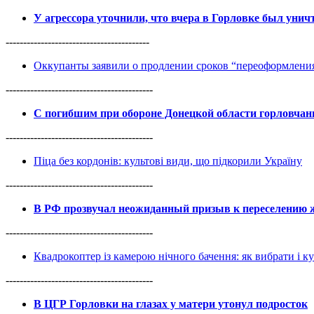
У агрессора уточнили, что вчера в Горловке был уни
-----------------------------------------
Оккупанты заявили о продлении сроков “переоформлен
------------------------------------------
С погибшим при обороне Донецкой области горловча
------------------------------------------
Піца без кордонів: культові види, що підкорили Україну
------------------------------------------
В РФ прозвучал неожиданный призыв к переселению ж
------------------------------------------
Квадрокоптер із камерою нічного бачення: як вибрати і к
------------------------------------------
В ЦГР Горловки на глазах у матери утонул подросток