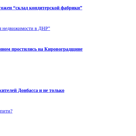
чтожен “склад кондитерской фабрики”
ия недвижимости в ДНР”
нином простились на Кировоградщине
ителей Донбасса и не только
упити?