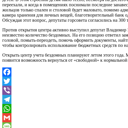
переехали, и когда в помещениях поснимали последние занавеск
жильцов только спален и столовой будет маловато, помимо ад
камера хранения для личных вещей, благотворительный банк о
Обсуждая этот вопрос, депутаты горсовета согласились на 300
Против открытия центра активно выступил депутат Владимир Р
неизвестно количество бездомных. На его позицию ответил зам
головой, помыть-переодеть, помочь оформить документы, найт
чтобы контролировать использование бюджетных средств по н
Открыть центр учета бездомных планируют летом этого года. 
появится возможность вернуться от «свободной» к нормальной 
Facebook
Twitter
Viber
Telegram
WhatsApp
Gmail