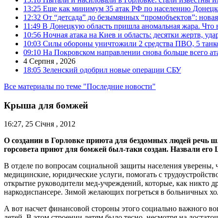
13:25
Еще как минимум 35 атак РФ по населению Донецкой
12:32
От “детсада” до безымянных “промобъектов”: новая
11:49
В Донецкую область пришла аномальная жара. Что 
10:56
Ночная атака на Киев и область: десятки жертв, уд
10:03
Силы обороны уничтожили 2 средства ПВО, 5 танков
09:10
На Покровском направлении снова больше всего ат
4 Серпня , 2026
18:05
Зеленский одобрил новые операции СБУ
Все материалы по теме "Последние новости"
Крыша для бомжей
16:27, 25 Січня , 2012
О создании в Горловке приюта для бездомных людей речь шл
горсовета приют для бомжей был-таки создан. Назвали его
В отделе по вопросам социальной защиты населения уверены, 
медицинские, юридические услуги, помогать с трудоустройство
открытие руководители мед-учреждений, которые, как никто д
наркодиспансере. Зимой желающих погреться в больничных хол
А вот насчет финансовой стороны этого социально важного воп
детей. В этом строении детям было тесно, несмотря на достат