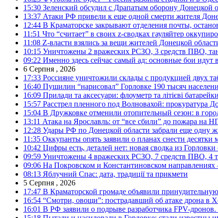
15:30
Зеленский обсудил с Драпатым оборону Донецкой 
13:37
Атаки РФ привели к еще одной смерти жителя Доне
12:44
В Краматорске закрывают отделения почты, остано
11:51
Что “считает” в своих z-сводках гауляйтер оккупи
11:08
Z-власти взялись за вещи жителей Донецкой област
10:15
Уничтожены 2 вражеских РСЗО, 3 средств ПВО, танк,
09:22
Именно здесь сейчас самый ад: основные бои идут 
6 Серпня , 2026
17:33
Россияне уничтожили склады с продукцией двух та
16:40
Пушилин “нарисовал” Горловке 190 тысяч населен
16:09
Прилади та аксесуари: флоуметр та літієві батарейк
15:57
Расстрел пленного под Волновахой: прокуратура До
15:04
В Дружковке отменили отопительный сезон: в горо
13:11
Атака на Ярославль: от “все сбили” до пожара на Н
12:28
Удары РФ по Донецкой области забрали еще одну ж
11:35
Оккупанты опять заявили о планах снести десятки 
10:42
Цифры есть, деталей нет: новая сводка из Горловки
09:59
Уничтожены 4 вражеских РСЗО, 7 средств ПВО, 4 тан
09:06
На Покровском и Константиновском направлениях 
08:13
Яблучний Спас: дата, традиції та прикмети
5 Серпня , 2026
17:47
В Краматорской громаде объявили принудительную
16:54
“Смотри, овощи”: пострадавший об атаке дрона в Х
16:01
В РФ заявили о подрыве разработчика FPV-дронов.
15:18
Пытали и насиловали в Горловке: стали известны и