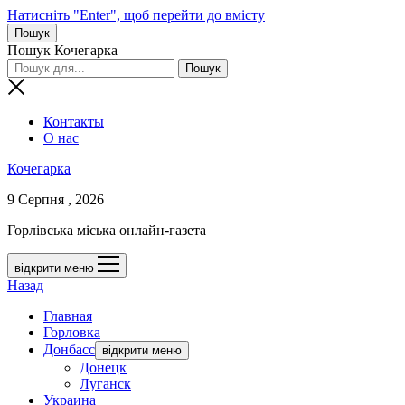
Натисніть "Enter", щоб перейти до вмісту
Пошук
Пошук Кочегарка
Контакты
О нас
Кочегарка
9 Серпня , 2026
Горлівська міська онлайн-газета
відкрити меню
Назад
Главная
Горловка
Донбасс
відкрити меню
Донецк
Луганск
Украина