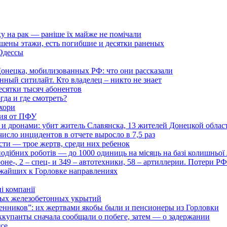
ку на рак — раніше їх майже не помічали
ушены этажи, есть погибшие и десятки раненых
 Одессы
онецка, мобилизованных РФ: что они рассказали
нный ситилайт. Кто владелец – никто не знает
есятки тысяч абонентов
гда и где смотреть?
хори
ция от ПФУ
и дронами: убит житель Славянска, 13 жителей Донецкой облас
число инцидентов в отчете выросло в 7,5 раз
сти — трое жертв, среди них ребенок
дібних роботів — до 1000 одиниць на місяць на базі колишньої л
оне-, 2 – спец- и 349 – автотехники, 58 – артиллерии. Потери Р
ижайших к Горловке направлениях
і компанії
ьных железобетонных укрытий
нников”: их жертвами якобы были и пенсионеры из Горловки
ккупанты сначала сообщали о побеге, затем — о задержании
ссе