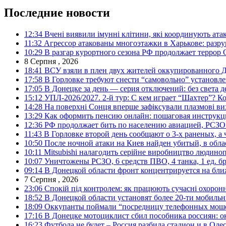
Последние новости
12:34
Вчені виявили імунні клітини, які координують ата
11:32
Агрессор атакованы многоэтажки в Харькове: разр
10:29
В разгар курортного сезона РФ продолжает террор
8 Серпня , 2026
18:41
ВСУ взяли в плен двух жителей оккупированного Д
17:58
В Горловке требуют снести “самовольно” установле
17:05
В Донецке за день — серия отключений: без света д
15:12
УПЛ-2026/2027. 2-й тур: С кем играет “Шахтер”? Ко
14:28
На поверхні Сонця вперше зафіксували плазмові ви
13:29
Как оформить пенсию онлайн: пошаговая инструк
12:36
РФ продолжает бить по населению авиацией, РСЗО 
11:43
В Горловке второй день сообщают о 3-х раненых, а 
10:50
После ночной атаки на Киев найден убитый, в обла
10:11
Mitsubishi налагодить серійне виробництво людинопо
10:07
Уничтожены РСЗО, 6 средств ПВО, 4 танка, 1 ед. бр
09:14
В Донецкой области фронт концентрируется на бл
7 Серпня , 2026
23:06
Спокій під контролем: як працюють сучасні охоронн
18:52
В Донецкой области установят более 20-ти мобил
18:09
Оккупанты поймали “посредницу телефонных моше
17:16
В Донецке мотоциклист сбил пособника россиян: о
16:23
Футбола не будет – Россия разбила стадион и в Оде