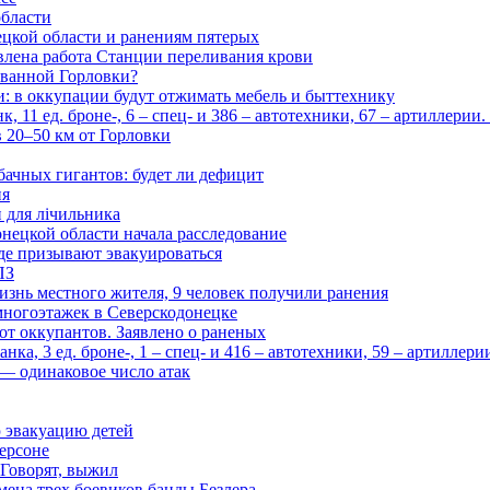
области
цкой области и ранениям пятерых
влена работа Станции переливания крови
рованной Горловки?
и: в оккупации будут отжимать мебель и быттехнику
 11 ед. броне-, 6 – спец- и 386 – автотехники, 67 – артиллерии
в 20–50 км от Горловки
бачных гигантов: будет ли дефицит
ия
и для лічильника
нецкой области начала расследование
де призывают эвакуироваться
ПЗ
изнь местного жителя, 9 человек получили ранения
многоэтажек в Северскодонецке
 от оккупантов. Заявлено о раненых
ка, 3 ед. броне-, 1 – спец- и 416 – автотехники, 59 – артиллер
— одинаковое число атак
 эвакуацию детей
ерсоне
 Говорят, выжил
мена трех боевиков банды Безлера