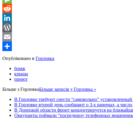
Message
Reddit
LinkedIn
WordPress
Email
Share
Опубліковано в
Горловка
бомж
крыша
приют
Більше з
Горловка
Більше записів у Горловка »
В Горловке требуют снести “самовольно” установленный с
В Горловке второй день сообщают о 3-х раненых, а число 
В Донецкой области фронт концентрируется на ближайши
Оккупанты поймали “посредницу телефонных мошенников