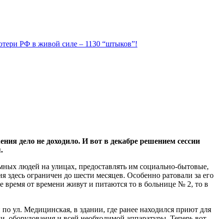
Потери РФ в живой силе – 1130 “штыков”!
ния дело не доходило. И вот в декабре решением сессии
.
омных людей на улицах, предоставлять им социально-бытовые,
я здесь ограничен до шести месяцев. Особенно ратовали за его
 время от времени живут и питаются то в больнице № 2, то в
по ул. Медицинская, в здании, где ранее находился приют для
ли, оборудования и всей необходимой аппаратуры. Теперь вот