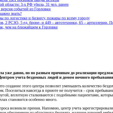
 области: 3-х РФ убила, 31 чел. ранен
 версия событий из Горловки
важно знать?
ары по логистике и бизнесу, пожары по всему городу
, 2 РСЗО, 5 ед. броне- и 449 – автотехники, 65 – артиллерии. 
ак, чем на ближайшем к Горловке
а уже давно, но по разным причинам до реализации предложе
 Центром учета бездомных людей и домом ночного пребывания
что создание этого центра позволит уменьшить количество безд
м. Поселиться навсегда в приюте не получится – срок пребывани
ругой, вплотную сталкиваются с подобными пациентами, которые
лах становится особенно много.
роса возникли прения. Напомню, центр учета зарегистрировали 
очное обеспечение из областного бюджета, наличие хорошей мебе