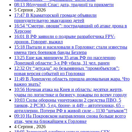
08:13
Яблучний Спас: дата, традиції та прикмети
5 Серпня , 2026
17:47
В Краматорской громаде объявили
принудительную эвакуацию детей
16:54
“Смотри, овощи”: пострадавший об атаке дрона в
Херсоне
16:01
В РФ заявили о подрыве разработчика FPV-
дронов. Говорят, выжил
15:18
Пытали и насиловали в Горловке: стали известны
имена трех боевиков банды Безлера
13:25
Еще как минимум 35 атак РФ по населению
Донецкой области: 3-х РФ убила, 31 чел. ранен
12:32
От “детсада” до безымянных “промобъектов”:
новая версия событий из Горловки
11:49
В Донецкую область пришла аномальная жара. Что
важно знать?
10:56
Ночная атака на Киев и область: десятки жертв,
удары по логистике и бизнесу, пожары по всему городу
10:03
Силы обороны уничтожили 2 средства ПВО, 5
танков, 2 РСЗО, 5 ед. броне- и 449 – автотехники, 65 –
артиллерии. Потери РФ в живой силе – 1130 “штыков”!
09:10
На Покровском направлении снова больше всего
атак, чем на ближайшем к Горловке
4 Серпня , 2026
18:05
Зеленский одобрил новые операции СБУ