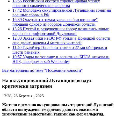
18:55
Российский обстрел спровоцировал утечку
опасного химического вещества
17:42
Молодежь оккупированной Луганщины гонят на
военные сборы в РФ
16:39
Оккупанты замахнулись на “расширение”
площади одного из городов Донецкой области
13:26
Пустой и разрушенный город: появились новые
кадры из прифронтовой Дружковки
12:33
Захватчики из ВС РФ убили в Донецкой области
еще двоих, ранены 4 местных жителей
11:40
Гауляйтер Горловки заявил о 27-ми обстрелах и
шести раненых
10:57
Удары по топливу и логистике: БПЛА атаковали
НПЗ, аэродром и хаб Wildberries
Все материалы по теме "Последние новости"
На оккупированной Луганщине воздух
критически загрязнен
12:28, 26 Березня , 2025
Жители временно оккупированных территорий Луганской
области вынуждены ежедневно дышать опасными
химическими веществами, такими как формальдегид,