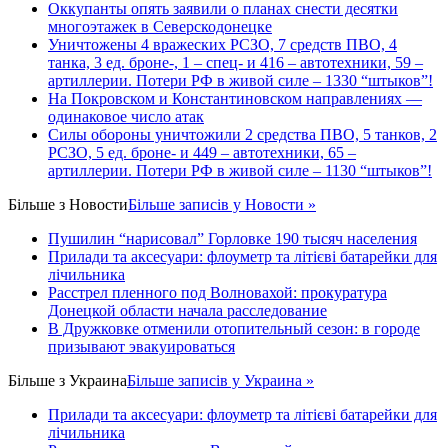
Оккупанты опять заявили о планах снести десятки
многоэтажек в Северскодонецке
Уничтожены 4 вражеских РСЗО, 7 средств ПВО, 4
танка, 3 ед. броне-, 1 – спец- и 416 – автотехники, 59 –
артиллерии. Потери РФ в живой силе – 1330 “штыков”!
На Покровском и Константиновском направлениях —
одинаковое число атак
Силы обороны уничтожили 2 средства ПВО, 5 танков, 2
РСЗО, 5 ед. броне- и 449 – автотехники, 65 –
артиллерии. Потери РФ в живой силе – 1130 “штыков”!
Більше з
Новости
Більше записів у Новости »
Пушилин “нарисовал” Горловке 190 тысяч населения
Прилади та аксесуари: флоуметр та літієві батарейки для
лічильника
Расстрел пленного под Волновахой: прокуратура
Донецкой области начала расследование
В Дружковке отменили отопительный сезон: в городе
призывают эвакуироваться
Більше з
Украина
Більше записів у Украина »
Прилади та аксесуари: флоуметр та літієві батарейки для
лічильника