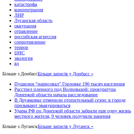
катастрофа
концентрация
ЛНР
Луганская область
оккупация
отравление
российская агрессия
сопротивление
террор
ЦНС
экология
яд
Більше з
Донбасс
Більше записів у Донбасс »
Пушилин “нарисовал” Горловке 190 тысяч населения
Расстрел пленного под Волновахой: прокуратура
Донецкой области начала расследование
В Дружковке отменили отопительный сезон: в городе
призывают эвакуироваться
Удары РФ по Донецкой области забрали еще одну жизнь
местного жителя, 9 человек получили ранения
Більше з
Луганск
Більше записів у Луганск »