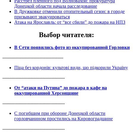
Расстрел пленного под Волновахой: прокуратура
Донецкой области начала расследование
В Дружковке отменили отопительный сезон: в городе
призывают эвакуироваться
Атака на Ярославль: от “все сбили” до пожара на НПЗ
Выбор читателя
:
В Сети появились фото из оккупированной Горловки
-----------------------------------------
Піца без кордонів: культові види, що підкорили Україну
------------------------------------------
От “атаки на Путина” до пожара в кафе на
оккупированной Херсонщине
------------------------------------------
С погибшим при обороне Донецкой области
горловчанином простились на Кировоградщине
------------------------------------------