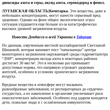
диоксиды азота и серы, оксид азота, сероводород и фенол.
ЛУГАНСКАЯ ОБЛАСТЬ|Кочегарка.
Эти вещества, даже в
небольших концентрациях, могут нанести серьезный вред
здоровью. Однако на фоне общих экологических угроз
ситуация ухудшается еще больше из-за катастрофически
высоких уровней загрязнения воздуха.
Новости Донбасса и всей Украины в
Telegram
По данным, озвученным местной коллаборанткой Светланой
Шишовой, которая занимает пост “начальницы” центра
мониторинга загрязнения окружающей среды гидрометцентра
“ЛНР”, концентрация оксида азота в некоторых районах
достигает 30 мкг/м³. Это в несколько раз превышает
допустимые нормы, что напрямую угрожает здоровью
жителей, особенно в условиях хронического загрязнения
воздуха.
Вредные вещества в атмосфере могут вызывать
разнообразные заболевания, от респираторных до сердечно-
сосудистых, а их накопление в организме увеличивает риск
онкологических заболеваний. Особенно под ударом находятся
дети, пожилые люди и с ослабленным иммунитетом.