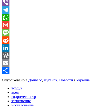
Twitter
Viber
Telegram
WhatsApp
Gmail
Message
Reddit
LinkedIn
WordPress
Email
Share
Опубліковано в
Донбасс
,
Луганск
,
Новости
і
Украина
воздух
вред
гидрометцентр
загрязнение
исследование