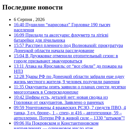
Последние новости
6 Серпня , 2026
16:40
Пушилин “нарисовал” Горловке 190 тысяч
населения
16:09
Прилади та аксесуари: флоуметр та літієві
батарейки для лічильника
15:57
Расстрел пленного под Волновахой: прокуратура
Донецкой области начала расследование
15:04
В Дружковке отменили отопительный сезон: в
городе призывают эвакуироваться
13:11
Атака на Ярославль: от “все сбили” до пожара на
НПЗ
12:28
Удары РФ по Донецкой области забрали еще одну
жизнь местного жителя, 9 человек получили ранения
11:35
Оккупанты опять заявили о планах снести десятки
многоэтажек в Северскодонецке
10:42
Цифры есть, деталей нет: новая сводка из
Горловки от оккупантов. Заявлено о раненых
09:59
Уничтожены 4 вражеских РСЗО, 7 средств ПВО, 4
танка, 3 ед. броне-, 1 – спец- и 416 – автотехники, 59 –
артиллерии. Потери РФ в живой силе – 1330 “штыков”!
09:06
На Покровском и Константиновском
направлениях — одинаковое число атак