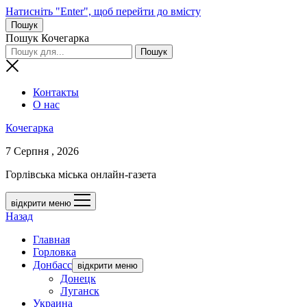
Натисніть "Enter", щоб перейти до вмісту
Пошук
Пошук Кочегарка
Контакты
О нас
Кочегарка
7 Серпня , 2026
Горлівська міська онлайн-газета
відкрити меню
Назад
Главная
Горловка
Донбасс
відкрити меню
Донецк
Луганск
Украина