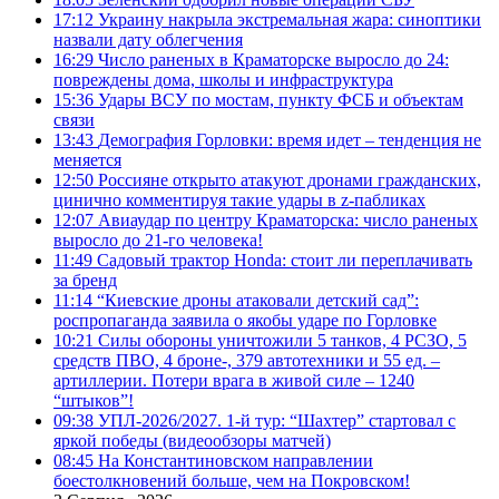
17:12
Украину накрыла экстремальная жара: синоптики
назвали дату облегчения
16:29
Число раненых в Краматорске выросло до 24:
повреждены дома, школы и инфраструктура
15:36
Удары ВСУ по мостам, пункту ФСБ и объектам
связи
13:43
Демография Горловки: время идет – тенденция не
меняется
12:50
Россияне открыто атакуют дронами гражданских,
цинично комментируя такие удары в z-пабликах
12:07
Авиаудар по центру Краматорска: число раненых
выросло до 21-го человека!
11:49
Садовый трактор Honda: стоит ли переплачивать
за бренд
11:14
“Киевские дроны атаковали детский сад”:
роспропаганда заявила о якобы ударе по Горловке
10:21
Силы обороны уничтожили 5 танков, 4 РСЗО, 5
средств ПВО, 4 броне-, 379 автотехники и 55 ед. –
артиллерии. Потери врага в живой силе – 1240
“штыков”!
09:38
УПЛ-2026/2027. 1-й тур: “Шахтер” стартовал с
яркой победы (видеообзоры матчей)
08:45
На Константиновском направлении
боестолкновений больше, чем на Покровском!