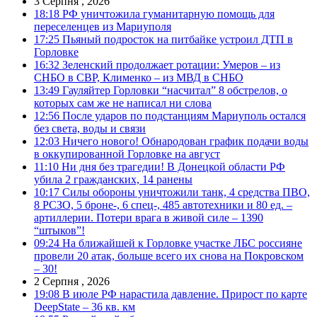
3 Серпня , 2026
18:18
РФ уничтожила гуманитарную помощь для
переселенцев из Мариуполя
17:25
Пьяный подросток на питбайке устроил ДТП в
Горловке
16:32
Зеленский продолжает ротации: Умеров – из
СНБО в СВР, Клименко – из МВД в СНБО
13:49
Гауляйтер Горловки “насчитал” 8 обстрелов, о
которых сам же не написал ни слова
12:56
После ударов по подстанциям Мариуполь остался
без света, воды и связи
12:03
Ничего нового! Обнародован график подачи воды
в оккупированной Горловке на август
11:10
Ни дня без трагедии! В Донецкой области РФ
убила 2 гражданских, 14 ранены
10:17
Силы обороны уничтожили танк, 4 средства ПВО,
8 РСЗО, 5 броне-, 6 спец-, 485 автотехники и 80 ед. –
артиллерии. Потери врага в живой силе – 1390
“штыков”!
09:24
На ближайшей к Горловке участке ЛБС россияне
провели 20 атак, больше всего их снова на Покровском
– 30!
2 Серпня , 2026
19:08
В июле РФ нарастила давление. Прирост по карте
DeepState – 36 кв. км