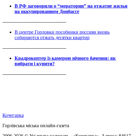
В РФ заговорили о “моратории” на отжатие жилья
на оккупированном Донбассе
------------------------------------------
В центре Горловки пособники россиян вновь
собираются отжать десятки квартир
------------------------------------------
Квадрокоптер із камерою нічного бачення: як
вибрати і купити?
------------------------------------------
Кочегарка
Горлівська міська онлайн-газета
2006-2026 © Усі права належать - «Кочегарка». Адреса: 84617,