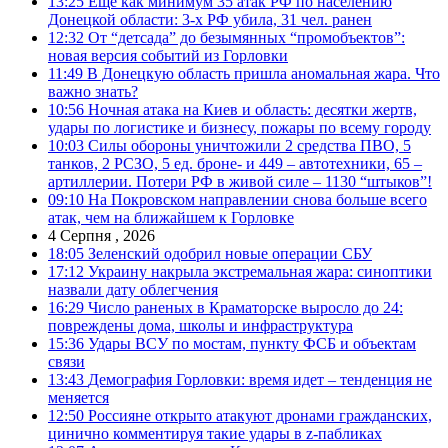
13:25
Еще как минимум 35 атак РФ по населению
Донецкой области: 3-х РФ убила, 31 чел. ранен
12:32
От “детсада” до безымянных “промобъектов”:
новая версия событий из Горловки
11:49
В Донецкую область пришла аномальная жара. Что
важно знать?
10:56
Ночная атака на Киев и область: десятки жертв,
удары по логистике и бизнесу, пожары по всему городу
10:03
Силы обороны уничтожили 2 средства ПВО, 5
танков, 2 РСЗО, 5 ед. броне- и 449 – автотехники, 65 –
артиллерии. Потери РФ в живой силе – 1130 “штыков”!
09:10
На Покровском направлении снова больше всего
атак, чем на ближайшем к Горловке
4 Серпня , 2026
18:05
Зеленский одобрил новые операции СБУ
17:12
Украину накрыла экстремальная жара: синоптики
назвали дату облегчения
16:29
Число раненых в Краматорске выросло до 24:
повреждены дома, школы и инфраструктура
15:36
Удары ВСУ по мостам, пункту ФСБ и объектам
связи
13:43
Демография Горловки: время идет – тенденция не
меняется
12:50
Россияне открыто атакуют дронами гражданских,
цинично комментируя такие удары в z-пабликах