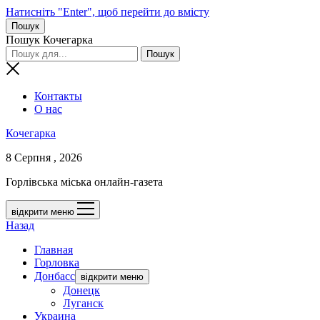
Натисніть "Enter", щоб перейти до вмісту
Пошук
Пошук Кочегарка
Контакты
О нас
Кочегарка
8 Серпня , 2026
Горлівська міська онлайн-газета
відкрити меню
Назад
Главная
Горловка
Донбасс
відкрити меню
Донецк
Луганск
Украина