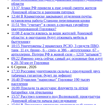
области
13:37
Атаки РФ привели к еще одной смерти жителя
Донецкой области и ранениям пятерых
12:44
В Краматорске закрывают отделения почты,
остановлена работа Станции переливания крови
11:51
Что “считает” в своих z-сводках гауляйтер
оккупированной Горловки?
11:08
Z-власти взялись за вещи жителей Донецкой
области: в оккупации будут отжимать мебель и
быттехнику
10:15
Уничтожены 2 вражеских РСЗО, 3 средств ПВО,
танк, 11 ед. броне-, 6 – спец- и 386 – автотехники, 67 –
артиллерии. Потери РФ в живой силе – 1210 “штыков”!
09:22
Именно здесь сейчас самый ад: основные бои идут
в 20–50 км от Горловки
6 Серпня , 2026
17:33
Россияне уничтожили склады с продукцией двух
табачных гигантов: будет ли дефицит
16:40
Пушилин “нарисовал” Горловке 190 тысяч
населения
16:09
Прилади та аксесуари: флоуметр та літієві
батарейки для лічильника
15:57
Расстрел пленного под Волновахой: прокуратура
Донецкой области начала расследование
15:04
В Дружковке отменили отопительный сезон: в