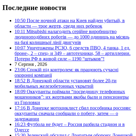
Последние новости
10:50
После ночной атаки на Киев найден убитый, в
области — трое жертв, среди них ребенок
10:11
Mitsubishi налагодить серійне виробництво
людиноподібних роботів — до 1000 одиниць на місяць
на базі колишньої лінії двигунів
10:07
Уничтожены РСЗО, 6 средств ПВО, 4 танка, 1 ед.
броне-, 2 – спец- и 349 – автотехники, 58 – артиллерии.
Потери РФ в живой силе – 1190 “штыков”!
7 Серпня , 2026
23:06
Спокій під контролем: як працюють сучасні
охоронні компанії
18:52
В Донецкой области установят более 20-ти
мобильных железобетонных укрытий
18:09
Оккупанты поймали “посредницу телефонных
мошенников”: их жертвами якобы были и пенсионеры
из Горловки
17:16
В Донецке мотоциклист сбил пособника россиян:
оккупанты сначала сообщали о побеге, затем — о
задержании
16:23
Футбола не будет – Россия разбила стадион и в
Одессе
15:30
Зеленский обсудил с Драпатым оборону Донецкой