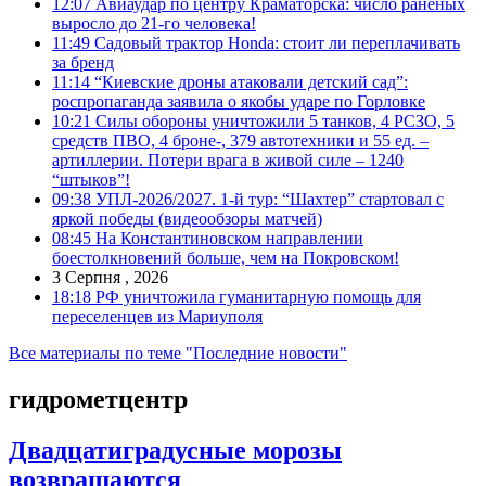
12:07
Авиаудар по центру Краматорска: число раненых
выросло до 21-го человека!
11:49
Садовый трактор Honda: стоит ли переплачивать
за бренд
11:14
“Киевские дроны атаковали детский сад”:
роспропаганда заявила о якобы ударе по Горловке
10:21
Силы обороны уничтожили 5 танков, 4 РСЗО, 5
средств ПВО, 4 броне-, 379 автотехники и 55 ед. –
артиллерии. Потери врага в живой силе – 1240
“штыков”!
09:38
УПЛ-2026/2027. 1-й тур: “Шахтер” стартовал с
яркой победы (видеообзоры матчей)
08:45
На Константиновском направлении
боестолкновений больше, чем на Покровском!
3 Серпня , 2026
18:18
РФ уничтожила гуманитарную помощь для
переселенцев из Мариуполя
Все материалы по теме "Последние новости"
гидрометцентр
Двадцатиградусные морозы
возвращаются