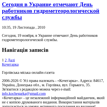
Сегодня в Украине отмечают День
работников гидрометеорологической
службы
10:35, 19 Листопада , 2010
Сегодня, 19 ноября, в Украине отмечают День работников
гидрометеорологической службы.
Навігація записів
1
2
Далі
Кочегарка
Горлівська міська онлайн-газета
2006-2026 © Усі права належать - «Кочегарка». Адреса: 84617,
Україна, Донецька обл., м. Горлівка, вул. Горького, 35.
Зв'язатися з редакцією можна через e-mail:
info.kochegarka@gmail.com
«Кочегарка» - це незалежний інформаційний майданчик, який
не є копією друкованого видання. Використання матеріалів
допускається за умови активного посилання на видання!