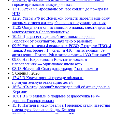
городе призывают эвакуироваться
13:11
Атака на Ярославль: от “все сбили” до пожара на
НПЗ
12:28
Удары РФ по Донецкой области забрали еще одну
жизнь местного жителя, 9 человек получили ранения
11:35
Оккупанты опять заявили о планах снести десятки
многоэтажек в Северскодонецке
10:42
Цифры есть, деталей нет: новая сводка из
Горловки от оккупантов. Заявлено о раненых
09:59
Уничтожены 4 вражеских РСЗО, 7 средств ПВО, 4
танка, 3 ед. броне-, 1 – спец- и 416 – автотехники, 59 –
артиллерии. Потери РФ в живой силе – 1330 “штыков”!
09:06
На Покровском и Константиновском
направлениях — одинаковое число атак
08:13
Яблучний Спас: дата, традиції та прикмети
5 Серпня , 2026
17:47
В Краматорской громаде объявили
принудительную эвакуацию детей
16:54
“Смотри, овощи”: пострадавший об атаке дрона в
Херсоне
16:01
В РФ заявили о подрыве разработчика FPV-
дронов. Говорят, выжил
15:18
Пытали и насиловали в Горловке: стали известны
имена трех боевиков банды Безлера