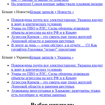
На поверхні Сонця вперше зафіксували плазмові вихори
Більше з
Новости
Більше записів у Новости »
Повреждены почти все электростанции: Украина входит
в зиму в критических условиях
Удары по ПВО и РЛС: Силы обороны атаковали
объекты агрессора на юге РФ и в Крыму
Агрессия Кремля – это смерть еще троих жителей
Донецкой области и ранения шестерых
В ленте за день — один обстрел, а в отчете… 15! Как
гауляйтер Горловки “играет” прилетами
Більше з
Украина
Більше записів у Украина »
Повреждены почти все электростанции: Украина входит
в зиму в критических условиях
Удары по ПВО и РЛС: Силы обороны атаковали
объекты агрессора на юге РФ и в Крыму
Агрессия Кремля – это смерть еще троих жителей
Донецкой области и ранения шестерых
Атакованы многоэтажки в Харькове: разрушены этажи,
есть погибшие и десятки раненых
Выбор читателя
: