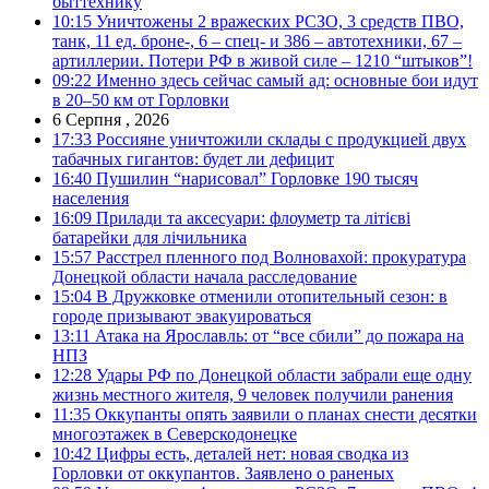
быттехнику
10:15
Уничтожены 2 вражеских РСЗО, 3 средств ПВО,
танк, 11 ед. броне-, 6 – спец- и 386 – автотехники, 67 –
артиллерии. Потери РФ в живой силе – 1210 “штыков”!
09:22
Именно здесь сейчас самый ад: основные бои идут
в 20–50 км от Горловки
6 Серпня , 2026
17:33
Россияне уничтожили склады с продукцией двух
табачных гигантов: будет ли дефицит
16:40
Пушилин “нарисовал” Горловке 190 тысяч
населения
16:09
Прилади та аксесуари: флоуметр та літієві
батарейки для лічильника
15:57
Расстрел пленного под Волновахой: прокуратура
Донецкой области начала расследование
15:04
В Дружковке отменили отопительный сезон: в
городе призывают эвакуироваться
13:11
Атака на Ярославль: от “все сбили” до пожара на
НПЗ
12:28
Удары РФ по Донецкой области забрали еще одну
жизнь местного жителя, 9 человек получили ранения
11:35
Оккупанты опять заявили о планах снести десятки
многоэтажек в Северскодонецке
10:42
Цифры есть, деталей нет: новая сводка из
Горловки от оккупантов. Заявлено о раненых