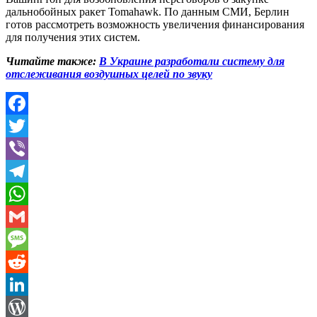
дальнобойных ракет Tomahawk. По данным СМИ, Берлин
готов рассмотреть возможность увеличения финансирования
для получения этих систем.
Читайте также:
В Украине разработали систему для
отслеживания воздушных целей по звуку
Facebook
Twitter
Viber
Telegram
WhatsApp
Gmail
Message
Reddit
LinkedIn