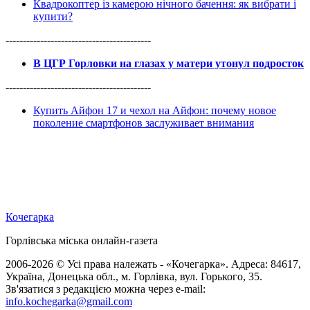
Квадрокоптер із камерою нічного бачення: як вибрати і
купити?
------------------------------------------
В ЦГР Горловки на глазах у матери утонул подросток
------------------------------------------
Купить Айфон 17 и чехол на Айфон: почему новое
поколение смартфонов заслуживает внимания
Кочегарка
Горлівська міська онлайн-газета
2006-2026 © Усі права належать - «Кочегарка». Адреса: 84617,
Україна, Донецька обл., м. Горлівка, вул. Горького, 35.
Зв'язатися з редакцією можна через e-mail:
info.kochegarka@gmail.com