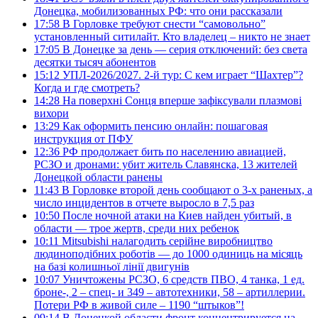
Донецка, мобилизованных РФ: что они рассказали
17:58
В Горловке требуют снести “самовольно”
установленный ситилайт. Кто владелец – никто не знает
17:05
В Донецке за день — серия отключений: без света
десятки тысяч абонентов
15:12
УПЛ-2026/2027. 2-й тур: С кем играет “Шахтер”?
Когда и где смотреть?
14:28
На поверхні Сонця вперше зафіксували плазмові
вихори
13:29
Как оформить пенсию онлайн: пошаговая
инструкция от ПФУ
12:36
РФ продолжает бить по населению авиацией,
РСЗО и дронами: убит житель Славянска, 13 жителей
Донецкой области ранены
11:43
В Горловке второй день сообщают о 3-х раненых, а
число инцидентов в отчете выросло в 7,5 раз
10:50
После ночной атаки на Киев найден убитый, в
области — трое жертв, среди них ребенок
10:11
Mitsubishi налагодить серійне виробництво
людиноподібних роботів — до 1000 одиниць на місяць
на базі колишньої лінії двигунів
10:07
Уничтожены РСЗО, 6 средств ПВО, 4 танка, 1 ед.
броне-, 2 – спец- и 349 – автотехники, 58 – артиллерии.
Потери РФ в живой силе – 1190 “штыков”!
09:14
В Донецкой области фронт концентрируется на