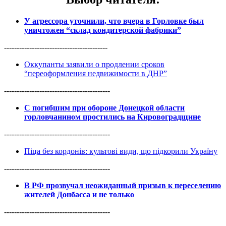
У агрессора уточнили, что вчера в Горловке был
уничтожен “склад кондитерской фабрики”
-----------------------------------------
Оккупанты заявили о продлении сроков
“переоформления недвижимости в ДНР”
------------------------------------------
С погибшим при обороне Донецкой области
горловчанином простились на Кировоградщине
------------------------------------------
Піца без кордонів: культові види, що підкорили Україну
------------------------------------------
В РФ прозвучал неожиданный призыв к переселению
жителей Донбасса и не только
------------------------------------------