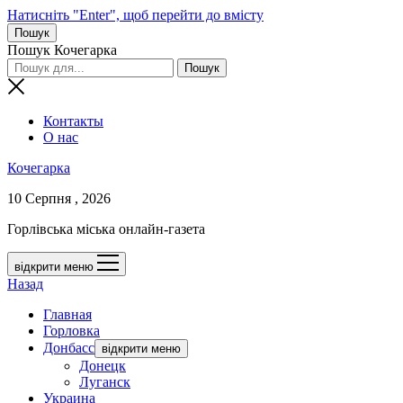
Натисніть "Enter", щоб перейти до вмісту
Пошук
Пошук Кочегарка
Контакты
О нас
Кочегарка
10 Серпня , 2026
Горлівська міська онлайн-газета
відкрити меню
Назад
Главная
Горловка
Донбасс
відкрити меню
Донецк
Луганск
Украина