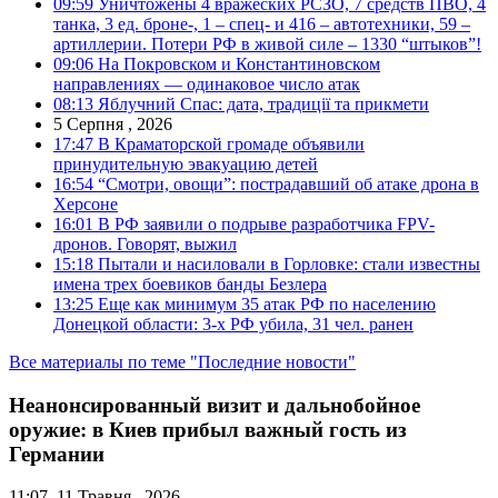
09:59
Уничтожены 4 вражеских РСЗО, 7 средств ПВО, 4
танка, 3 ед. броне-, 1 – спец- и 416 – автотехники, 59 –
артиллерии. Потери РФ в живой силе – 1330 “штыков”!
09:06
На Покровском и Константиновском
направлениях — одинаковое число атак
08:13
Яблучний Спас: дата, традиції та прикмети
5 Серпня , 2026
17:47
В Краматорской громаде объявили
принудительную эвакуацию детей
16:54
“Смотри, овощи”: пострадавший об атаке дрона в
Херсоне
16:01
В РФ заявили о подрыве разработчика FPV-
дронов. Говорят, выжил
15:18
Пытали и насиловали в Горловке: стали известны
имена трех боевиков банды Безлера
13:25
Еще как минимум 35 атак РФ по населению
Донецкой области: 3-х РФ убила, 31 чел. ранен
Все материалы по теме "Последние новости"
Неанонсированный визит и дальнобойное
оружие: в Киев прибыл важный гость из
Германии
11:07, 11 Травня , 2026