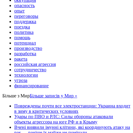
оккупация
опасность
опыт
переговоры
поддержка
поездка
политика
помощь
потенциал
производство
разработка
ракета
российская агрессия
сотрудничество
технологии
угроза
финансирование
Більше з
Мир
Більше записів у Мир »
Повреждены почти все электростанции: Украина входит
в зиму в критических условиях
Удары по ПВО и РЛС: Силы обороны атаковали
объекты агрессора на юге РФ и в Крыму
Вчені виявили імунні клітини, які координують атаку на
рак — раніше їх майже не помічали