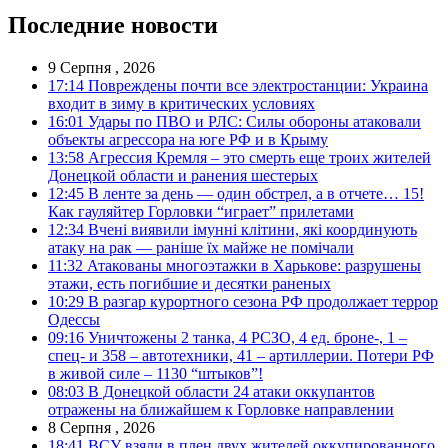
Последние новости
9 Серпня , 2026
17:14
Повреждены почти все электростанции: Украина
входит в зиму в критических условиях
16:01
Удары по ПВО и РЛС: Силы обороны атаковали
объекты агрессора на юге РФ и в Крыму
13:58
Агрессия Кремля – это смерть еще троих жителей
Донецкой области и ранения шестерых
12:45
В ленте за день — один обстрел, а в отчете… 15!
Как гауляйтер Горловки “играет” прилетами
12:34
Вчені виявили імунні клітини, які координують
атаку на рак — раніше їх майже не помічали
11:32
Атакованы многоэтажки в Харькове: разрушены
этажи, есть погибшие и десятки раненых
10:29
В разгар курортного сезона РФ продолжает террор
Одессы
09:16
Уничтожены 2 танка, 4 РСЗО, 4 ед. броне-, 1 –
спец- и 358 – автотехники, 41 – артиллерии. Потери РФ
в живой силе – 1130 “штыков”!
08:03
В Донецкой области 24 атаки оккупантов
отражены на ближайшем к Горловке направлении
8 Серпня , 2026
18:41
ВСУ взяли в плен двух жителей оккупированного