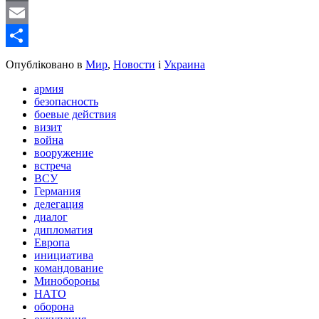
WordPress
Email
Share
Опубліковано в
Мир
,
Новости
і
Украина
армия
безопасность
боевые действия
визит
война
вооружение
встреча
ВСУ
Германия
делегация
диалог
дипломатия
Европа
инициатива
командование
Минобороны
НАТО
оборона