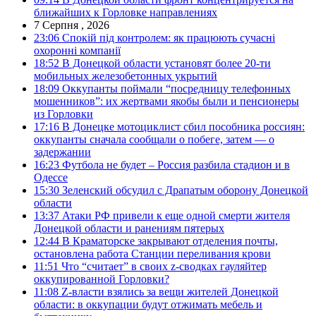
ближайших к Горловке направлениях
7 Серпня , 2026
23:06
Спокій під контролем: як працюють сучасні
охоронні компанії
18:52
В Донецкой области установят более 20-ти
мобильных железобетонных укрытий
18:09
Оккупанты поймали “посредницу телефонных
мошенников”: их жертвами якобы были и пенсионеры
из Горловки
17:16
В Донецке мотоциклист сбил пособника россиян:
оккупанты сначала сообщали о побеге, затем — о
задержании
16:23
Футбола не будет – Россия разбила стадион и в
Одессе
15:30
Зеленский обсудил с Драпатым оборону Донецкой
области
13:37
Атаки РФ привели к еще одной смерти жителя
Донецкой области и ранениям пятерых
12:44
В Краматорске закрывают отделения почты,
остановлена работа Станции переливания крови
11:51
Что “считает” в своих z-сводках гауляйтер
оккупированной Горловки?
11:08
Z-власти взялись за вещи жителей Донецкой
области: в оккупации будут отжимать мебель и