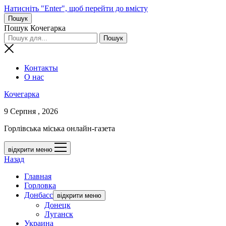
Натисніть "Enter", щоб перейти до вмісту
Пошук
Пошук Кочегарка
Контакты
О нас
Кочегарка
9 Серпня , 2026
Горлівська міська онлайн-газета
відкрити меню
Назад
Главная
Горловка
Донбасс
відкрити меню
Донецк
Луганск
Украина