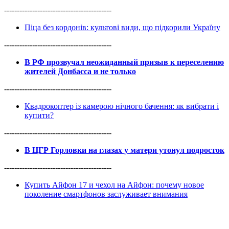
------------------------------------------
Піца без кордонів: культові види, що підкорили Україну
------------------------------------------
В РФ прозвучал неожиданный призыв к переселению
жителей Донбасса и не только
------------------------------------------
Квадрокоптер із камерою нічного бачення: як вибрати і
купити?
------------------------------------------
В ЦГР Горловки на глазах у матери утонул подросток
------------------------------------------
Купить Айфон 17 и чехол на Айфон: почему новое
поколение смартфонов заслуживает внимания