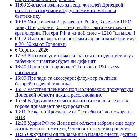
11:08
Z-власти взялись за вещи жителей Донецкой
области: в оккупации будут отжимать мебель и
быттехнику
10:15
Уничтожены 2 вражеских РСЗО, 3 средств ПВО,
танк, 11 ед. броне-, 6 – спец- и 386 – автотехники, 67 –
артиллерии. Потери РФ в живой силе – 1210 “штыков”!
09:22
Именно здесь сейчас самый ад: основные бои идут
в 20–50 км от Горловки
6 Серпня , 2026
17:33
Россияне уничтожили склады с продукцией двух
табачных гигантов: будет ли дефицит
16:40
Пушилин “нарисовал” Горловке 190 тысяч
населения
16:09
Прилади та аксесуари: флоуметр та літієві
батарейки для лічильника
15:57
Расстрел пленного под Волновахой: прокуратура
Донецкой области начала расследование
15:04
В Дружковке отменили отопительный сезон: в
городе призывают эвакуироваться
13:11
Атака на Ярославль: от “все сбили” до пожара на
НПЗ
12:28
Удары РФ по Донецкой области забрали еще одну
жизнь местного жителя, 9 человек получили ранения
11:35
Оккупанты опять заявили о планах снести десятки
многоэтажек в Северскодонецке