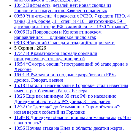
10:42
Цифры есть, деталей нет: новая сводка из
Горловки от оккупантов. Заявлено о раненых
09:59
Уничтожены 4 вражеских РСЗО, 7 средств ПВО, 4
танка, 3 ед. броне-, 1 – спец- и 416 – автотехники, 59 –
артиллерии. Потери РФ в живой силе – 1330 “штыков”!
09:06
На Покровском и Константиновском
направлениях — одинаковое число атак
08:13
Яблучний Спас: дата, традиції та прикмети
5 Серпня , 2026
17:47
В Краматорской громаде объявили
принудительную эвакуацию детей
16:54
“Смотри, овощи”: пострадавший об атаке дрона в
Херсоне
16:01
В РФ заявили о подрыве разработчика FPV-
дронов. Говорят, выжил
15:18
Пытали и насиловали в Горловке: стали известны
имена трех боевиков банды Безлера
13:25
Еще как минимум 35 атак РФ по населению
Донецкой области: 3-х РФ убила, 31 чел. ранен
12:32
От “детсада” до безымянных “промобъектов”:
новая версия событий из Горловки
11:49
В Донецкую область пришла аномальная жара. Что
важно знать?
10:56
Ночная атака на Киев и область: десятки жертв,