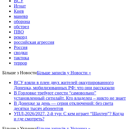
ВСУ
Игнат
Киев
маневр
оборона
обстрел
ПВО
рекорд
российская агрессия
Россия
сводки
тактика
террор
Більше з
Новости
Більше записів у Новости »
ВСУ взяли в плен двух жителей оккупированного
Донецка, мобилизованных РФ: что они рассказали
В Горловке требуют снести “самовольно”
установленный ситилайт. Кто владелец – никто не знает
В Донецке за день — серия отключений: без света
десятки тысяч абонентов
УПЛ-2026/2027. 2-й тур: С кем играет “Шахтер”? Когда
и где смотреть?
Більше з
Украина
Більше записів у Украина »