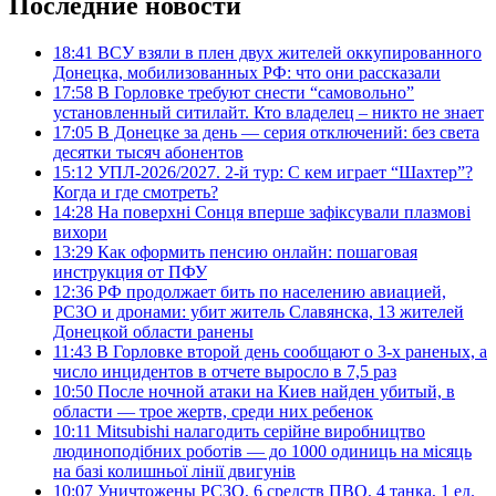
Последние новости
18:41
ВСУ взяли в плен двух жителей оккупированного
Донецка, мобилизованных РФ: что они рассказали
17:58
В Горловке требуют снести “самовольно”
установленный ситилайт. Кто владелец – никто не знает
17:05
В Донецке за день — серия отключений: без света
десятки тысяч абонентов
15:12
УПЛ-2026/2027. 2-й тур: С кем играет “Шахтер”?
Когда и где смотреть?
14:28
На поверхні Сонця вперше зафіксували плазмові
вихори
13:29
Как оформить пенсию онлайн: пошаговая
инструкция от ПФУ
12:36
РФ продолжает бить по населению авиацией,
РСЗО и дронами: убит житель Славянска, 13 жителей
Донецкой области ранены
11:43
В Горловке второй день сообщают о 3-х раненых, а
число инцидентов в отчете выросло в 7,5 раз
10:50
После ночной атаки на Киев найден убитый, в
области — трое жертв, среди них ребенок
10:11
Mitsubishi налагодить серійне виробництво
людиноподібних роботів — до 1000 одиниць на місяць
на базі колишньої лінії двигунів
10:07
Уничтожены РСЗО, 6 средств ПВО, 4 танка, 1 ед.