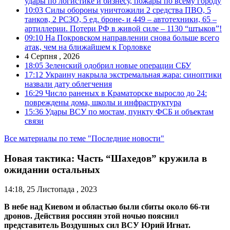
удары по логистике и бизнесу, пожары по всему городу
10:03
Силы обороны уничтожили 2 средства ПВО, 5
танков, 2 РСЗО, 5 ед. броне- и 449 – автотехники, 65 –
артиллерии. Потери РФ в живой силе – 1130 “штыков”!
09:10
На Покровском направлении снова больше всего
атак, чем на ближайшем к Горловке
4 Серпня , 2026
18:05
Зеленский одобрил новые операции СБУ
17:12
Украину накрыла экстремальная жара: синоптики
назвали дату облегчения
16:29
Число раненых в Краматорске выросло до 24:
повреждены дома, школы и инфраструктура
15:36
Удары ВСУ по мостам, пункту ФСБ и объектам
связи
Все материалы по теме "Последние новости"
Новая тактика: Часть “Шахедов” кружила в
ожидании остальных
14:18, 25 Листопада , 2023
В небе над Киевом и областью были сбиты около 66-ти
дронов. Действия россиян этой ночью пояснил
представитель Воздушных сил ВСУ Юрий Игнат.