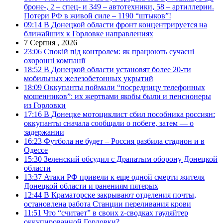
броне-, 2 – спец- и 349 – автотехники, 58 – артиллерии.
Потери РФ в живой силе – 1190 “штыков”!
09:14
В Донецкой области фронт концентрируется на
ближайших к Горловке направлениях
7 Серпня , 2026
23:06
Спокій під контролем: як працюють сучасні
охоронні компанії
18:52
В Донецкой области установят более 20-ти
мобильных железобетонных укрытий
18:09
Оккупанты поймали “посредницу телефонных
мошенников”: их жертвами якобы были и пенсионеры
из Горловки
17:16
В Донецке мотоциклист сбил пособника россиян:
оккупанты сначала сообщали о побеге, затем — о
задержании
16:23
Футбола не будет – Россия разбила стадион и в
Одессе
15:30
Зеленский обсудил с Драпатым оборону Донецкой
области
13:37
Атаки РФ привели к еще одной смерти жителя
Донецкой области и ранениям пятерых
12:44
В Краматорске закрывают отделения почты,
остановлена работа Станции переливания крови
11:51
Что “считает” в своих z-сводках гауляйтер
оккупированной Горловки?