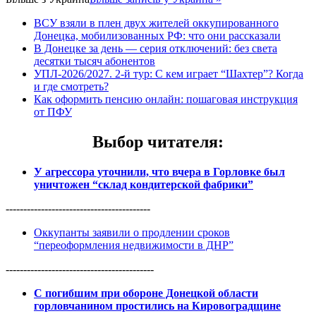
ВСУ взяли в плен двух жителей оккупированного
Донецка, мобилизованных РФ: что они рассказали
В Донецке за день — серия отключений: без света
десятки тысяч абонентов
УПЛ-2026/2027. 2-й тур: С кем играет “Шахтер”? Когда
и где смотреть?
Как оформить пенсию онлайн: пошаговая инструкция
от ПФУ
Выбор читателя
:
У агрессора уточнили, что вчера в Горловке был
уничтожен “склад кондитерской фабрики”
-----------------------------------------
Оккупанты заявили о продлении сроков
“переоформления недвижимости в ДНР”
------------------------------------------
С погибшим при обороне Донецкой области
горловчанином простились на Кировоградщине