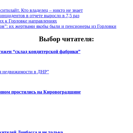
итилайт. Кто владелец – никто не знает
инцидентов в отчете выросло в 7,5 раз
х к Горловке направлениях
”: их жертвами якобы были и пенсионеры из Горловки
Выбор читателя
:
чтожен “склад кондитерской фабрики”
ия недвижимости в ДНР”
нином простились на Кировоградщине
ителей Донбасса и не только