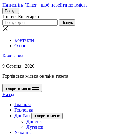
Натисніть "Enter", щоб перейти до вмісту
Пошук
Пошук Кочегарка
Контакты
О нас
Кочегарка
9 Серпня , 2026
Горлівська міська онлайн-газета
відкрити меню
Назад
Главная
Горловка
Донбасс
відкрити меню
Донецк
Луганск
Украина