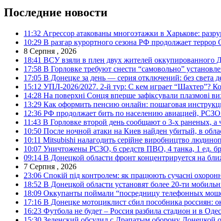
Последние новости
11:32
Агрессор атакованы многоэтажки в Харькове: разр
10:29
В разгар курортного сезона РФ продолжает террор
8 Серпня , 2026
18:41
ВСУ взяли в плен двух жителей оккупированного Д
17:58
В Горловке требуют снести “самовольно” установле
17:05
В Донецке за день — серия отключений: без света д
15:12
УПЛ-2026/2027. 2-й тур: С кем играет “Шахтер”? Ко
14:28
На поверхні Сонця вперше зафіксували плазмові ви
13:29
Как оформить пенсию онлайн: пошаговая инструк
12:36
РФ продолжает бить по населению авиацией, РСЗО 
11:43
В Горловке второй день сообщают о 3-х раненых, а 
10:50
После ночной атаки на Киев найден убитый, в обла
10:11
Mitsubishi налагодить серійне виробництво людинопо
10:07
Уничтожены РСЗО, 6 средств ПВО, 4 танка, 1 ед. бр
09:14
В Донецкой области фронт концентрируется на бл
7 Серпня , 2026
23:06
Спокій під контролем: як працюють сучасні охоронн
18:52
В Донецкой области установят более 20-ти мобил
18:09
Оккупанты поймали “посредницу телефонных моше
17:16
В Донецке мотоциклист сбил пособника россиян: о
16:23
Футбола не будет – Россия разбила стадион и в Оде
15:30
Зеленский обсудил с Драпатым оборону Донецкой 