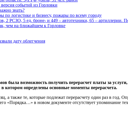
 версия событий из Горловки
важно знать?
ары по логистике и бизнесу, пожары по всему городу
, 2 РСЗО, 5 ед. броне- и 449 – автотехники, 65 – артиллерии. 
ак, чем на ближайшем к Горловке
азвали дату облегчения
ов была возможность получить перерасчет платы за услуги,
 в котором определены основные моменты перерасчета.
яц, а также те, которые подлежат перерасчету один раз в год. О
его «Порядка…» в новом документе отсутствует упоминание тех 