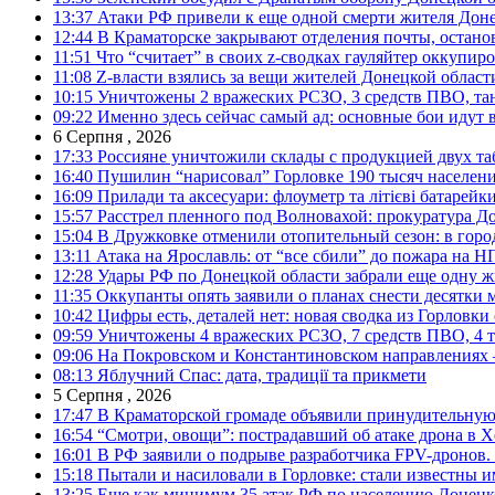
13:37
Атаки РФ привели к еще одной смерти жителя Доне
12:44
В Краматорске закрывают отделения почты, остано
11:51
Что “считает” в своих z-сводках гауляйтер оккупи
11:08
Z-власти взялись за вещи жителей Донецкой област
10:15
Уничтожены 2 вражеских РСЗО, 3 средств ПВО, танк,
09:22
Именно здесь сейчас самый ад: основные бои идут 
6 Серпня , 2026
17:33
Россияне уничтожили склады с продукцией двух та
16:40
Пушилин “нарисовал” Горловке 190 тысяч населен
16:09
Прилади та аксесуари: флоуметр та літієві батарейк
15:57
Расстрел пленного под Волновахой: прокуратура До
15:04
В Дружковке отменили отопительный сезон: в горо
13:11
Атака на Ярославль: от “все сбили” до пожара на Н
12:28
Удары РФ по Донецкой области забрали еще одну ж
11:35
Оккупанты опять заявили о планах снести десятки 
10:42
Цифры есть, деталей нет: новая сводка из Горловки
09:59
Уничтожены 4 вражеских РСЗО, 7 средств ПВО, 4 тан
09:06
На Покровском и Константиновском направлениях 
08:13
Яблучний Спас: дата, традиції та прикмети
5 Серпня , 2026
17:47
В Краматорской громаде объявили принудительную
16:54
“Смотри, овощи”: пострадавший об атаке дрона в Х
16:01
В РФ заявили о подрыве разработчика FPV-дронов.
15:18
Пытали и насиловали в Горловке: стали известны и
13:25
Еще как минимум 35 атак РФ по населению Донецкой