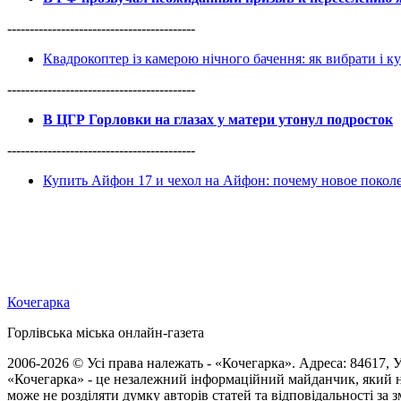
------------------------------------------
Квадрокоптер із камерою нічного бачення: як вибрати і к
------------------------------------------
В ЦГР Горловки на глазах у матери утонул подросток
------------------------------------------
Купить Айфон 17 и чехол на Айфон: почему новое покол
Кочегарка
Горлівська міська онлайн-газета
2006-2026 © Усі права належать - «Кочегарка». Адреса: 84617, Ук
«Кочегарка» - це незалежний інформаційний майданчик, який н
може не розділяти думку авторів статей та відповідальності за