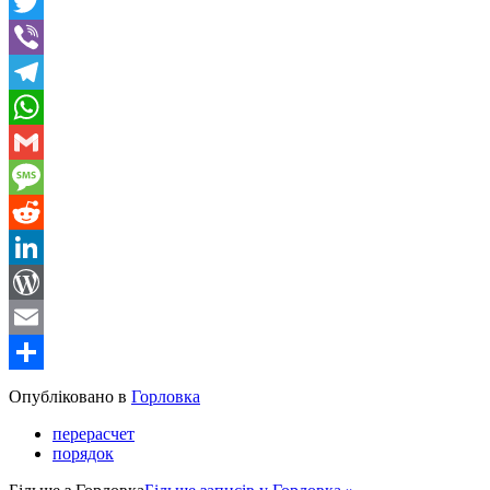
Facebook
Twitter
Viber
Telegram
WhatsApp
Gmail
Message
Reddit
LinkedIn
WordPress
Email
Share
Опубліковано в
Горловка
перерасчет
порядок