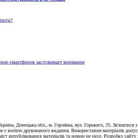
упити?
ение смартфонов заслуживает внимания
раїна, Донецька обл., м. Горлівка, вул. Горького, 35. Зв'язатися 
е є копією друкованого видання. Використання матеріалів допус
 зміст републікованих матеріалів та новин не несе. Розробку са