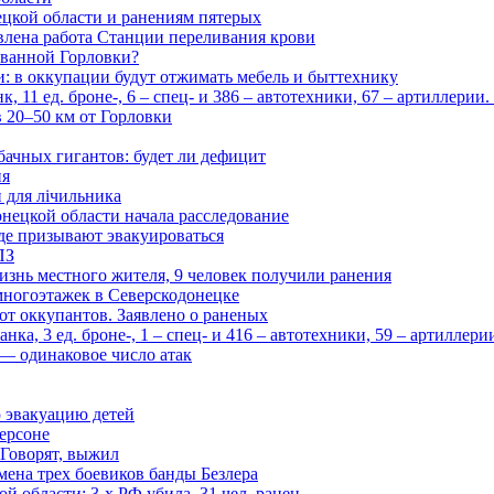
цкой области и ранениям пятерых
влена работа Станции переливания крови
рованной Горловки?
и: в оккупации будут отжимать мебель и быттехнику
 11 ед. броне-, 6 – спец- и 386 – автотехники, 67 – артиллерии
в 20–50 км от Горловки
бачных гигантов: будет ли дефицит
ия
и для лічильника
нецкой области начала расследование
де призывают эвакуироваться
ПЗ
изнь местного жителя, 9 человек получили ранения
многоэтажек в Северскодонецке
 от оккупантов. Заявлено о раненых
ка, 3 ед. броне-, 1 – спец- и 416 – автотехники, 59 – артиллер
— одинаковое число атак
 эвакуацию детей
ерсоне
 Говорят, выжил
мена трех боевиков банды Безлера
 области: 3-х РФ убила, 31 чел. ранен