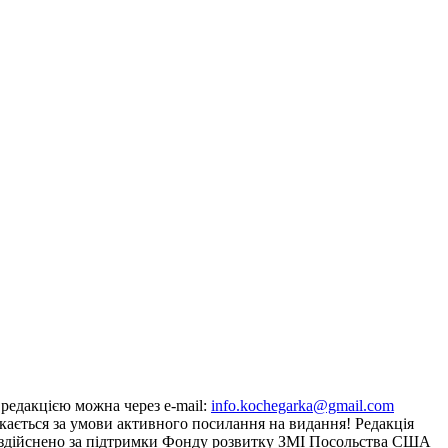
з редакцією можна через e-mail:
info.kochegarka@gmail.com
кається за умови активного посилання на видання! Редакція
йту здійснено за підтримки Фонду розвитку ЗМІ Посольства США