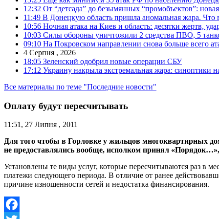
12:32
От “детсада” до безымянных “промобъектов”: новая
11:49
В Донецкую область пришла аномальная жара. Что 
10:56
Ночная атака на Киев и область: десятки жертв, уд
10:03
Силы обороны уничтожили 2 средства ПВО, 5 танков
09:10
На Покровском направлении снова больше всего ат
4 Серпня , 2026
18:05
Зеленский одобрил новые операции СБУ
17:12
Украину накрыла экстремальная жара: синоптики н
Все материалы по теме "Последние новости"
Оплату будут пересчитывать
11:51, 27 Липня , 2011
Для того чтобы в Горловке у жильцов многоквартирных дом
не предоставлялись вообще, исполком принял «Порядок…»,
Установлены те виды услуг, которые пересчитываются раз в мес
платежи следующего периода. В отличие от ранее действовавш
причине изношенности сетей и недостатка финансирования.