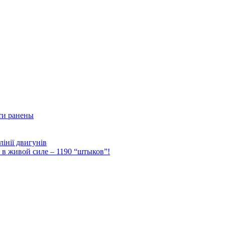
ти ранены
інії двигунів
Ф в живой силе – 1190 “штыков”!