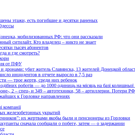
ушены этажи, есть погибшие и десятки раненых
 Одессы
онецка, мобилизованных РФ: что они рассказали
нный ситилайт. Кто владелец – никто не знает
есятки тысяч абонентов
гда и где смотреть?
хори
ция от ПФУ
и дронами: убит житель Славянска, 13 жителей Донецкой облас
число инцидентов в отчете выросло в 7,5 раз
сти — трое жертв, среди них ребенок
дібних роботів — до 1000 одиниць на місяць на базі колишньої л
оне-, 2 – спец- и 349 – автотехники, 58 – артиллерии. Потери Р
ижайших к Горловке направлениях
і компанії
ьных железобетонных укрытий
нников”: их жертвами якобы были и пенсионеры из Горловки
ккупанты сначала сообщали о побеге, затем — о задержании
ссе
области