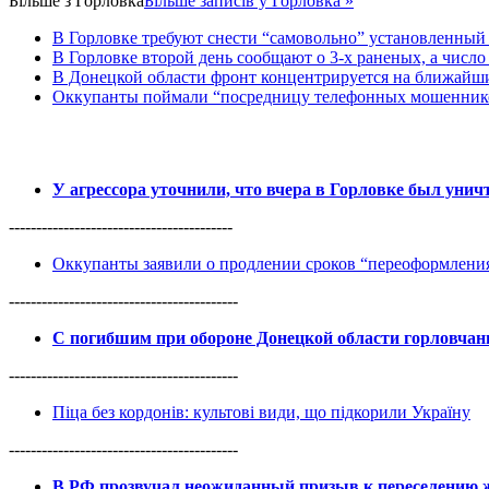
Більше з
Горловка
Більше записів у Горловка »
В Горловке требуют снести “самовольно” установленный с
В Горловке второй день сообщают о 3-х раненых, а число 
В Донецкой области фронт концентрируется на ближайши
Оккупанты поймали “посредницу телефонных мошенников
У агрессора уточнили, что вчера в Горловке был уни
-----------------------------------------
Оккупанты заявили о продлении сроков “переоформлен
------------------------------------------
С погибшим при обороне Донецкой области горловча
------------------------------------------
Піца без кордонів: культові види, що підкорили Україну
------------------------------------------
В РФ прозвучал неожиданный призыв к переселению ж