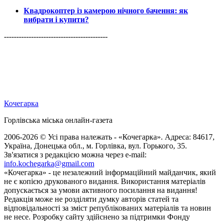
Квадрокоптер із камерою нічного бачення: як
вибрати і купити?
------------------------------------------
Кочегарка
Горлівська міська онлайн-газета
2006-2026 © Усі права належать - «Кочегарка». Адреса: 84617,
Україна, Донецька обл., м. Горлівка, вул. Горького, 35.
Зв'язатися з редакцією можна через e-mail:
info.kochegarka@gmail.com
«Кочегарка» - це незалежний інформаційний майданчик, який
не є копією друкованого видання. Використання матеріалів
допускається за умови активного посилання на видання!
Редакція може не розділяти думку авторів статей та
відповідальності за зміст републікованих матеріалів та новин
не несе. Розробку сайту здійснено за підтримки Фонду