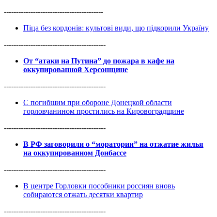
-----------------------------------------
Піца без кордонів: культові види, що підкорили Україну
------------------------------------------
От “атаки на Путина” до пожара в кафе на
оккупированной Херсонщине
------------------------------------------
С погибшим при обороне Донецкой области
горловчанином простились на Кировоградщине
------------------------------------------
В РФ заговорили о “моратории” на отжатие жилья
на оккупированном Донбассе
------------------------------------------
В центре Горловки пособники россиян вновь
собираются отжать десятки квартир
------------------------------------------