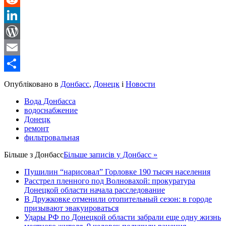
Reddit
LinkedIn
WordPress
Email
Share
Опубліковано в
Донбасс
,
Донецк
і
Новости
Вода Донбасса
водоснабжение
Донецк
ремонт
фильтровальная
Більше з
Донбасс
Більше записів у Донбасс »
Пушилин “нарисовал” Горловке 190 тысяч населения
Расстрел пленного под Волновахой: прокуратура
Донецкой области начала расследование
В Дружковке отменили отопительный сезон: в городе
призывают эвакуироваться
Удары РФ по Донецкой области забрали еще одну жизнь