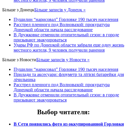
местного жителя, 9 человек получили ранения
Більше з
Донецк
Більше записів у Донецк »
Пушилин “нарисовал” Горловке 190 тысяч населения
Расстрел пленного под Волновахой: прокуратура
Донецкой области начала расследование
В Дружковке отменили отопительный сезон: в городе
призывают эвакуироваться
Удары РФ по Донецкой области забрали еще одну жизнь
местного жителя, 9 человек получили ранения
Більше з
Новости
Більше записів у Новости »
Пушилин “нарисовал” Горловке 190 тысяч населения
Прилади та аксесуари: флоуметр та літієві батарейки для
лічильника
Расстрел пленного под Волновахой: прокуратура
Донецкой области начала расследование
В Дружковке отменили отопительный сезон: в городе
призывают эвакуироваться
Выбор читателя
:
В Сети появились фото из оккупированной Горловки