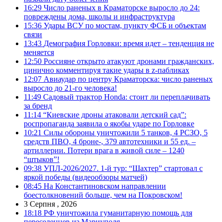
16:29
Число раненых в Краматорске выросло до 24:
повреждены дома, школы и инфраструктура
15:36
Удары ВСУ по мостам, пункту ФСБ и объектам
связи
13:43
Демография Горловки: время идет – тенденция не
меняется
12:50
Россияне открыто атакуют дронами гражданских,
цинично комментируя такие удары в z-пабликах
12:07
Авиаудар по центру Краматорска: число раненых
выросло до 21-го человека!
11:49
Садовый трактор Honda: стоит ли переплачивать
за бренд
11:14
“Киевские дроны атаковали детский сад”:
роспропаганда заявила о якобы ударе по Горловке
10:21
Силы обороны уничтожили 5 танков, 4 РСЗО, 5
средств ПВО, 4 броне-, 379 автотехники и 55 ед. –
артиллерии. Потери врага в живой силе – 1240
“штыков”!
09:38
УПЛ-2026/2027. 1-й тур: “Шахтер” стартовал с
яркой победы (видеообзоры матчей)
08:45
На Константиновском направлении
боестолкновений больше, чем на Покровском!
3 Серпня , 2026
18:18
РФ уничтожила гуманитарную помощь для
переселенцев из Мариуполя