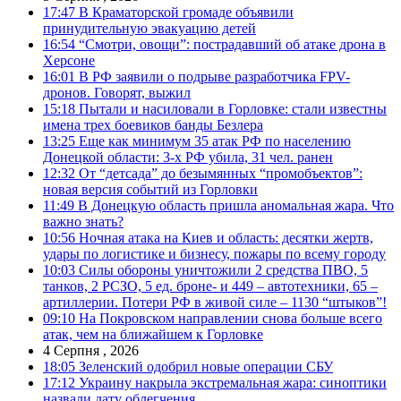
17:47
В Краматорской громаде объявили
принудительную эвакуацию детей
16:54
“Смотри, овощи”: пострадавший об атаке дрона в
Херсоне
16:01
В РФ заявили о подрыве разработчика FPV-
дронов. Говорят, выжил
15:18
Пытали и насиловали в Горловке: стали известны
имена трех боевиков банды Безлера
13:25
Еще как минимум 35 атак РФ по населению
Донецкой области: 3-х РФ убила, 31 чел. ранен
12:32
От “детсада” до безымянных “промобъектов”:
новая версия событий из Горловки
11:49
В Донецкую область пришла аномальная жара. Что
важно знать?
10:56
Ночная атака на Киев и область: десятки жертв,
удары по логистике и бизнесу, пожары по всему городу
10:03
Силы обороны уничтожили 2 средства ПВО, 5
танков, 2 РСЗО, 5 ед. броне- и 449 – автотехники, 65 –
артиллерии. Потери РФ в живой силе – 1130 “штыков”!
09:10
На Покровском направлении снова больше всего
атак, чем на ближайшем к Горловке
4 Серпня , 2026
18:05
Зеленский одобрил новые операции СБУ
17:12
Украину накрыла экстремальная жара: синоптики
назвали дату облегчения