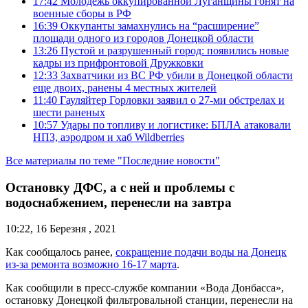
17:42
Молодежь оккупированной Луганщины гонят на
военные сборы в РФ
16:39
Оккупанты замахнулись на “расширение”
площади одного из городов Донецкой области
13:26
Пустой и разрушенный город: появились новые
кадры из прифронтовой Дружковки
12:33
Захватчики из ВС РФ убили в Донецкой области
еще двоих, ранены 4 местных жителей
11:40
Гауляйтер Горловки заявил о 27-ми обстрелах и
шести раненых
10:57
Удары по топливу и логистике: БПЛА атаковали
НПЗ, аэродром и хаб Wildberries
Все материалы по теме "Последние новости"
Остановку ДФС, а с ней и проблемы с
водоснабжением, перенесли на завтра
10:22, 16 Березня , 2021
Как сообщалось ранее,
сокращение подачи воды на Донецк
из-за ремонта возможно 16-17 марта
.
Как сообщили в пресс-службе компании «Вода Донбасса»,
остановку Донецкой фильтровальной станции, перенесли на