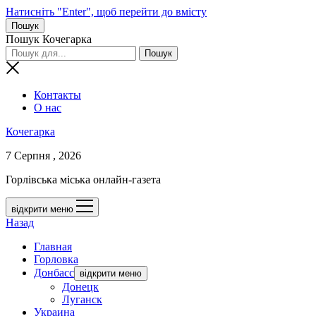
Натисніть "Enter", щоб перейти до вмісту
Пошук
Пошук Кочегарка
Контакты
О нас
Кочегарка
7 Серпня , 2026
Горлівська міська онлайн-газета
відкрити меню
Назад
Главная
Горловка
Донбасс
відкрити меню
Донецк
Луганск
Украина