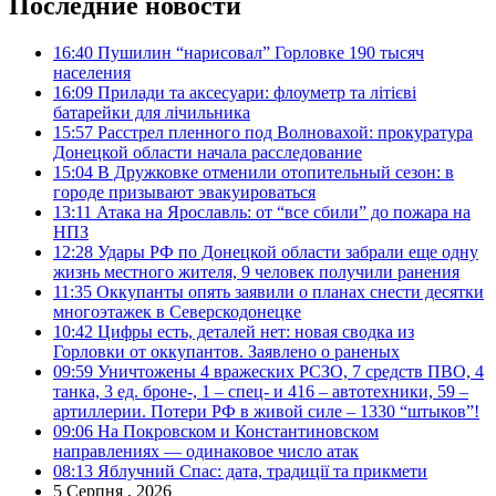
Последние новости
16:40
Пушилин “нарисовал” Горловке 190 тысяч
населения
16:09
Прилади та аксесуари: флоуметр та літієві
батарейки для лічильника
15:57
Расстрел пленного под Волновахой: прокуратура
Донецкой области начала расследование
15:04
В Дружковке отменили отопительный сезон: в
городе призывают эвакуироваться
13:11
Атака на Ярославль: от “все сбили” до пожара на
НПЗ
12:28
Удары РФ по Донецкой области забрали еще одну
жизнь местного жителя, 9 человек получили ранения
11:35
Оккупанты опять заявили о планах снести десятки
многоэтажек в Северскодонецке
10:42
Цифры есть, деталей нет: новая сводка из
Горловки от оккупантов. Заявлено о раненых
09:59
Уничтожены 4 вражеских РСЗО, 7 средств ПВО, 4
танка, 3 ед. броне-, 1 – спец- и 416 – автотехники, 59 –
артиллерии. Потери РФ в живой силе – 1330 “штыков”!
09:06
На Покровском и Константиновском
направлениях — одинаковое число атак
08:13
Яблучний Спас: дата, традиції та прикмети
5 Серпня , 2026