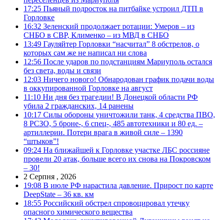
17:25
Пьяный подросток на питбайке устроил ДТП в
Горловке
16:32
Зеленский продолжает ротации: Умеров – из
СНБО в СВР, Клименко – из МВД в СНБО
13:49
Гауляйтер Горловки “насчитал” 8 обстрелов, о
которых сам же не написал ни слова
12:56
После ударов по подстанциям Мариуполь остался
без света, воды и связи
12:03
Ничего нового! Обнародован график подачи воды
в оккупированной Горловке на август
11:10
Ни дня без трагедии! В Донецкой области РФ
убила 2 гражданских, 14 ранены
10:17
Силы обороны уничтожили танк, 4 средства ПВО,
8 РСЗО, 5 броне-, 6 спец-, 485 автотехники и 80 ед. –
артиллерии. Потери врага в живой силе – 1390
“штыков”!
09:24
На ближайшей к Горловке участке ЛБС россияне
провели 20 атак, больше всего их снова на Покровском
– 30!
2 Серпня , 2026
19:08
В июле РФ нарастила давление. Прирост по карте
DeepState – 36 кв. км
18:55
Российский обстрел спровоцировал утечку
опасного химического вещества