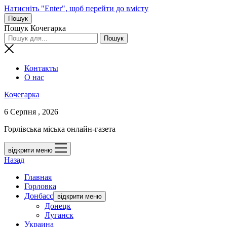
Натисніть "Enter", щоб перейти до вмісту
Пошук
Пошук Кочегарка
Контакты
О нас
Кочегарка
6 Серпня , 2026
Горлівська міська онлайн-газета
відкрити меню
Назад
Главная
Горловка
Донбасс
відкрити меню
Донецк
Луганск
Украина