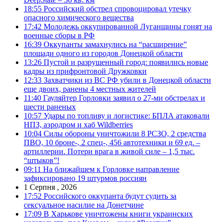
18:55
Российский обстрел спровоцировал утечку
опасного химического вещества
17:42
Молодежь оккупированной Луганщины гонят на
военные сборы в РФ
16:39
Оккупанты замахнулись на “расширение”
площади одного из городов Донецкой области
13:26
Пустой и разрушенный город: появились новые
кадры из прифронтовой Дружковки
12:33
Захватчики из ВС РФ убили в Донецкой области
еще двоих, ранены 4 местных жителей
11:40
Гауляйтер Горловки заявил о 27-ми обстрелах и
шести раненых
10:57
Удары по топливу и логистике: БПЛА атаковали
НПЗ, аэродром и хаб Wildberries
10:04
Силы обороны уничтожили 8 РСЗО, 2 средства
ПВО, 10 броне-, 2 спец-, 456 автотехники и 69 ед. –
артиллерии. Потери врага в живой силе – 1,5 тыс.
“штыков”!
09:11
На ближайшем к Горловке направление
зафиксировано 19 штурмов россиян
1 Серпня , 2026
17:52
Российского оккупанта будут судить за
сексуальное насилие на Донетчине
17:09
В Харькове уничтожены книги украинских