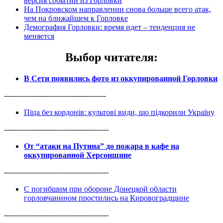
версия событий из Горловки
На Покровском направлении снова больше всего атак,
чем на ближайшем к Горловке
Демография Горловки: время идет – тенденция не
меняется
Выбор читателя
:
В Сети появились фото из оккупированной Горловки
-----------------------------------------
Піца без кордонів: культові види, що підкорили Україну
------------------------------------------
От “атаки на Путина” до пожара в кафе на
оккупированной Херсонщине
------------------------------------------
С погибшим при обороне Донецкой области
горловчанином простились на Кировоградщине
------------------------------------------