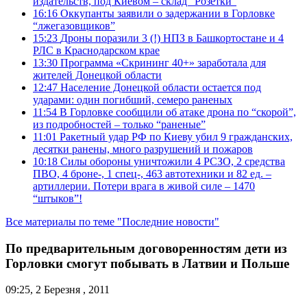
издательств, под Киевом – склад “Розетки”
16:16
Оккупанты заявили о задержании в Горловке
“лжегазовщиков”
15:23
Дроны поразили 3 (!) НПЗ в Башкортостане и 4
РЛС в Краснодарском крае
13:30
Программа «Скрининг 40+» заработала для
жителей Донецкой области
12:47
Население Донецкой области остается под
ударами: один погибший, семеро раненых
11:54
В Горловке сообщили об атаке дрона по “скорой”,
из подробностей – только “раненые”
11:01
Ракетный удар РФ по Киеву убил 9 гражданских,
десятки ранены, много разрушений и пожаров
10:18
Силы обороны уничтожили 4 РСЗО, 2 средства
ПВО, 4 броне-, 1 спец-, 463 автотехники и 82 ед. –
артиллерии. Потери врага в живой силе – 1470
“штыков”!
Все материалы по теме "Последние новости"
По предварительным договоренностям дети из
Горловки смогут побывать в Латвии и Польше
09:25, 2 Березня , 2011