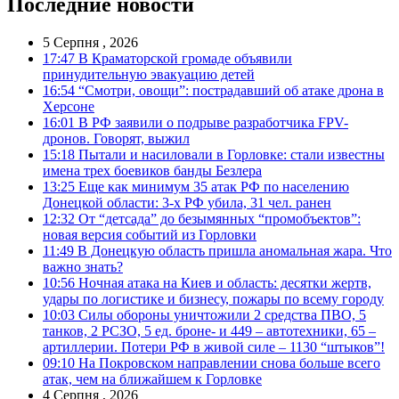
Последние новости
5 Серпня , 2026
17:47
В Краматорской громаде объявили
принудительную эвакуацию детей
16:54
“Смотри, овощи”: пострадавший об атаке дрона в
Херсоне
16:01
В РФ заявили о подрыве разработчика FPV-
дронов. Говорят, выжил
15:18
Пытали и насиловали в Горловке: стали известны
имена трех боевиков банды Безлера
13:25
Еще как минимум 35 атак РФ по населению
Донецкой области: 3-х РФ убила, 31 чел. ранен
12:32
От “детсада” до безымянных “промобъектов”:
новая версия событий из Горловки
11:49
В Донецкую область пришла аномальная жара. Что
важно знать?
10:56
Ночная атака на Киев и область: десятки жертв,
удары по логистике и бизнесу, пожары по всему городу
10:03
Силы обороны уничтожили 2 средства ПВО, 5
танков, 2 РСЗО, 5 ед. броне- и 449 – автотехники, 65 –
артиллерии. Потери РФ в живой силе – 1130 “штыков”!
09:10
На Покровском направлении снова больше всего
атак, чем на ближайшем к Горловке
4 Серпня , 2026