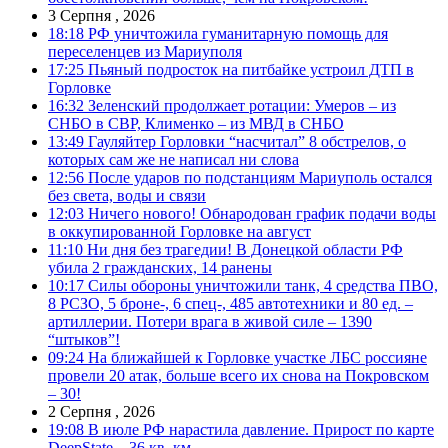
3 Серпня , 2026
18:18
РФ уничтожила гуманитарную помощь для
переселенцев из Мариуполя
17:25
Пьяный подросток на питбайке устроил ДТП в
Горловке
16:32
Зеленский продолжает ротации: Умеров – из
СНБО в СВР, Клименко – из МВД в СНБО
13:49
Гауляйтер Горловки “насчитал” 8 обстрелов, о
которых сам же не написал ни слова
12:56
После ударов по подстанциям Мариуполь остался
без света, воды и связи
12:03
Ничего нового! Обнародован график подачи воды
в оккупированной Горловке на август
11:10
Ни дня без трагедии! В Донецкой области РФ
убила 2 гражданских, 14 ранены
10:17
Силы обороны уничтожили танк, 4 средства ПВО,
8 РСЗО, 5 броне-, 6 спец-, 485 автотехники и 80 ед. –
артиллерии. Потери врага в живой силе – 1390
“штыков”!
09:24
На ближайшей к Горловке участке ЛБС россияне
провели 20 атак, больше всего их снова на Покровском
– 30!
2 Серпня , 2026
19:08
В июле РФ нарастила давление. Прирост по карте
DeepState – 36 кв. км