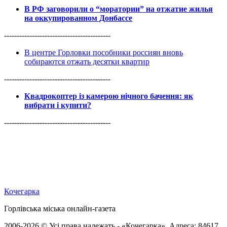
В РФ заговорили о “моратории” на отжатие жилья
на оккупированном Донбассе
------------------------------------------
В центре Горловки пособники россиян вновь
собираются отжать десятки квартир
------------------------------------------
Квадрокоптер із камерою нічного бачення: як
вибрати і купити?
------------------------------------------
Кочегарка
Горлівська міська онлайн-газета
2006-2026 © Усі права належать - «Кочегарка». Адреса: 84617,