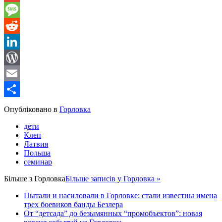
Gmail
Message
Reddit
LinkedIn
WordPress
Email
Share
Опубліковано в
Горловка
дети
Клеп
Латвия
Польша
семинар
Більше з
Горловка
Більше записів у Горловка »
Пытали и насиловали в Горловке: стали известны имена
трех боевиков банды Безлера
От “детсада” до безымянных “промобъектов”: новая