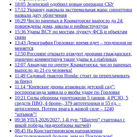
18:05
Зеленский одобрил новые операции СБУ
17:12
Украину накрыла экстремальная жара: синоптики
назвали дату облегчения
16:29
Число раненых в Краматорске выросло до 24:
повреждены дома, школы и инфраструктура
15:36
Удары ВСУ по мостам, пункту ФСБ и объектам
связи
13:43
Демография Горловки: время идет – тенденция не
меняется
12:50
Россияне открыто атакуют дронами гражданских,
цинично комментируя такие удары в z-пабликах
12:07
Авиаудар по центру Краматорска: число раненых
выросло до 21-го человека!
11:49
Садовый трактор Honda: стоит ли переплачивать
за бренд
11:14
“Киевские дроны атаковали детский сад”:
роспропаганда заявила о якобы ударе по Горловке
10:21
Силы обороны уничтожили 5 танков, 4 РСЗО, 5
средств ПВО, 4 броне-, 379 автотехники и 55 ед. –
артиллерии. Потери врага в живой силе – 1240
“штыков”!
09:38
УПЛ-2026/2027. 1-й тур: “Шахтер” стартовал с
яркой победы (видеообзоры матчей)
08:45
На Константиновском направлении
боестолкновений больше, чем на Покровском!