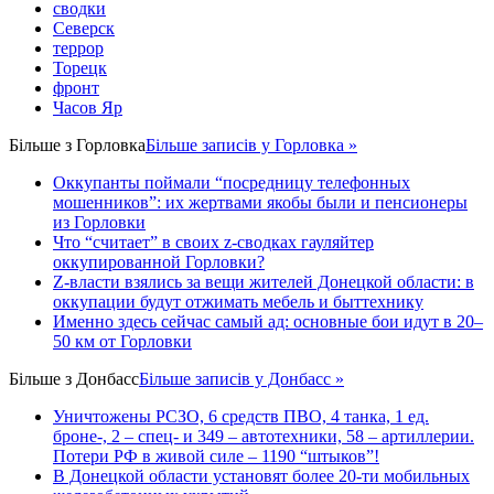
сводки
Северск
террор
Торецк
фронт
Часов Яр
Більше з
Горловка
Більше записів у Горловка »
Оккупанты поймали “посредницу телефонных
мошенников”: их жертвами якобы были и пенсионеры
из Горловки
Что “считает” в своих z-сводках гауляйтер
оккупированной Горловки?
Z-власти взялись за вещи жителей Донецкой области: в
оккупации будут отжимать мебель и быттехнику
Именно здесь сейчас самый ад: основные бои идут в 20–
50 км от Горловки
Більше з
Донбасс
Більше записів у Донбасс »
Уничтожены РСЗО, 6 средств ПВО, 4 танка, 1 ед.
броне-, 2 – спец- и 349 – автотехники, 58 – артиллерии.
Потери РФ в живой силе – 1190 “штыков”!
В Донецкой области установят более 20-ти мобильных