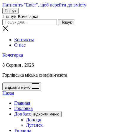
Натисніть "Enter", щоб перейти до вмісту
Пошук
Пошук Кочегарка
Контакты
О нас
Кочегарка
8 Серпня , 2026
Горлівська міська онлайн-газета
відкрити меню
Назад
Главная
Горловка
Донбасс
відкрити меню
Донецк
Луганск
Украина