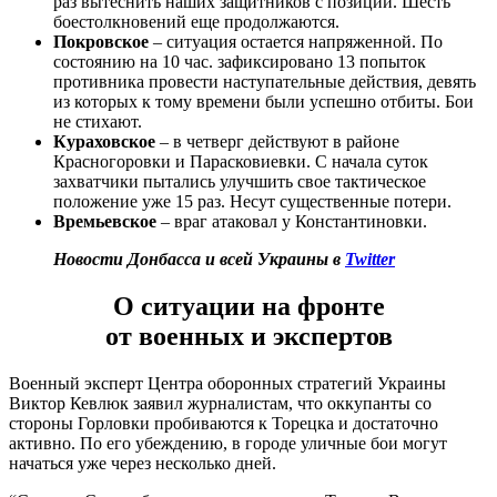
раз вытеснить наших защитников с позиций. Шесть
боестолкновений еще продолжаются.
Покровское
– ситуация остается напряженной. По
состоянию на 10 час. зафиксировано 13 попыток
противника провести наступательные действия, девять
из которых к тому времени были успешно отбиты. Бои
не стихают.
Кураховское
– в четверг действуют в районе
Красногоровки и Парасковиевки. С начала суток
захватчики пытались улучшить свое тактическое
положение уже 15 раз. Несут существенные потери.
Времьевское
– враг атаковал у Константиновки.
Новости Донбасса и всей Украины в
Twitter
О ситуации на фронте
от военных и экспертов
Военный эксперт Центра оборонных стратегий Украины
Виктор Кевлюк заявил журналистам, что оккупанты со
стороны Горловки пробиваются к Торецка и достаточно
активно. По его убеждению, в городе уличные бои могут
начаться уже через несколько дней.