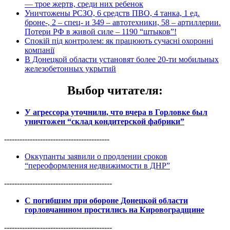
— трое жертв, среди них ребенок
Уничтожены РСЗО, 6 средств ПВО, 4 танка, 1 ед.
броне-, 2 – спец- и 349 – автотехники, 58 – артиллерии.
Потери РФ в живой силе – 1190 “штыков”!
Спокій під контролем: як працюють сучасні охоронні
компанії
В Донецкой области установят более 20-ти мобильных
железобетонных укрытий
Выбор читателя
:
У агрессора уточнили, что вчера в Горловке был
уничтожен “склад кондитерской фабрики”
-----------------------------------------
Оккупанты заявили о продлении сроков
“переоформления недвижимости в ДНР”
------------------------------------------
С погибшим при обороне Донецкой области
горловчанином простились на Кировоградщине
------------------------------------------