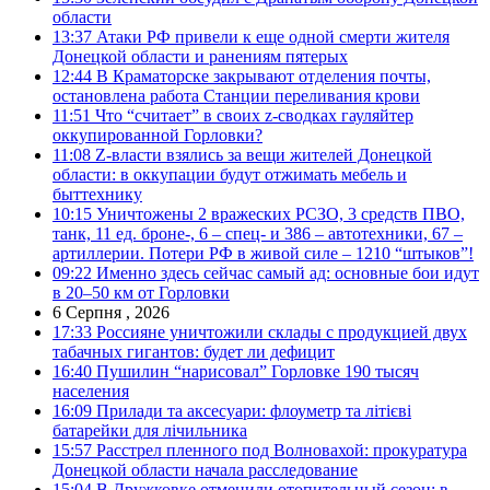
области
13:37
Атаки РФ привели к еще одной смерти жителя
Донецкой области и ранениям пятерых
12:44
В Краматорске закрывают отделения почты,
остановлена работа Станции переливания крови
11:51
Что “считает” в своих z-сводках гауляйтер
оккупированной Горловки?
11:08
Z-власти взялись за вещи жителей Донецкой
области: в оккупации будут отжимать мебель и
быттехнику
10:15
Уничтожены 2 вражеских РСЗО, 3 средств ПВО,
танк, 11 ед. броне-, 6 – спец- и 386 – автотехники, 67 –
артиллерии. Потери РФ в живой силе – 1210 “штыков”!
09:22
Именно здесь сейчас самый ад: основные бои идут
в 20–50 км от Горловки
6 Серпня , 2026
17:33
Россияне уничтожили склады с продукцией двух
табачных гигантов: будет ли дефицит
16:40
Пушилин “нарисовал” Горловке 190 тысяч
населения
16:09
Прилади та аксесуари: флоуметр та літієві
батарейки для лічильника
15:57
Расстрел пленного под Волновахой: прокуратура
Донецкой области начала расследование
15:04
В Дружковке отменили отопительный сезон: в