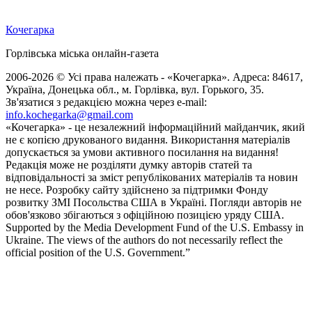
Кочегарка
Горлівська міська онлайн-газета
2006-2026 © Усі права належать - «Кочегарка». Адреса: 84617,
Україна, Донецька обл., м. Горлівка, вул. Горького, 35.
Зв'язатися з редакцією можна через e-mail:
info.kochegarka@gmail.com
«Кочегарка» - це незалежний інформаційний майданчик, який
не є копією друкованого видання. Використання матеріалів
допускається за умови активного посилання на видання!
Редакція може не розділяти думку авторів статей та
відповідальності за зміст републікованих матеріалів та новин
не несе. Розробку сайту здійснено за підтримки Фонду
розвитку ЗМІ Посольства США в Україні. Погляди авторів не
обов'язково збігаються з офіційною позицією уряду США.
Supported by the Media Development Fund of the U.S. Embassy in
Ukraine. The views of the authors do not necessarily reflect the
official position of the U.S. Government.”