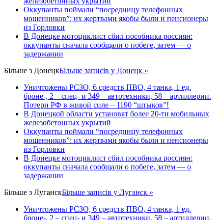
железобетонных укрытий
Оккупанты поймали “посредницу телефонных
мошенников”: их жертвами якобы были и пенсионеры
из Горловки
В Донецке мотоциклист сбил пособника россиян:
оккупанты сначала сообщали о побеге, затем — о
задержании
Більше з
Донецк
Більше записів у Донецк »
Уничтожены РСЗО, 6 средств ПВО, 4 танка, 1 ед.
броне-, 2 – спец- и 349 – автотехники, 58 – артиллерии.
Потери РФ в живой силе – 1190 “штыков”!
В Донецкой области установят более 20-ти мобильных
железобетонных укрытий
Оккупанты поймали “посредницу телефонных
мошенников”: их жертвами якобы были и пенсионеры
из Горловки
В Донецке мотоциклист сбил пособника россиян:
оккупанты сначала сообщали о побеге, затем — о
задержании
Більше з
Луганск
Більше записів у Луганск »
Уничтожены РСЗО, 6 средств ПВО, 4 танка, 1 ед.
броне-, 2 – спец- и 349 – автотехники, 58 – артиллерии.