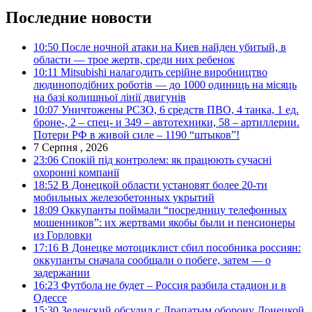
Последние новости
10:50
После ночной атаки на Киев найден убитый, в
области — трое жертв, среди них ребенок
10:11
Mitsubishi налагодить серійне виробництво
людиноподібних роботів — до 1000 одиниць на місяць
на базі колишньої лінії двигунів
10:07
Уничтожены РСЗО, 6 средств ПВО, 4 танка, 1 ед.
броне-, 2 – спец- и 349 – автотехники, 58 – артиллерии.
Потери РФ в живой силе – 1190 “штыков”!
7 Серпня , 2026
23:06
Спокій під контролем: як працюють сучасні
охоронні компанії
18:52
В Донецкой области установят более 20-ти
мобильных железобетонных укрытий
18:09
Оккупанты поймали “посредницу телефонных
мошенников”: их жертвами якобы были и пенсионеры
из Горловки
17:16
В Донецке мотоциклист сбил пособника россиян:
оккупанты сначала сообщали о побеге, затем — о
задержании
16:23
Футбола не будет – Россия разбила стадион и в
Одессе
15:30
Зеленский обсудил с Драпатым оборону Донецкой