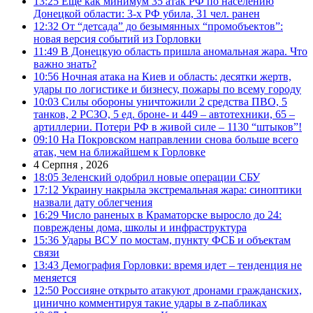
13:25
Еще как минимум 35 атак РФ по населению
Донецкой области: 3-х РФ убила, 31 чел. ранен
12:32
От “детсада” до безымянных “промобъектов”:
новая версия событий из Горловки
11:49
В Донецкую область пришла аномальная жара. Что
важно знать?
10:56
Ночная атака на Киев и область: десятки жертв,
удары по логистике и бизнесу, пожары по всему городу
10:03
Силы обороны уничтожили 2 средства ПВО, 5
танков, 2 РСЗО, 5 ед. броне- и 449 – автотехники, 65 –
артиллерии. Потери РФ в живой силе – 1130 “штыков”!
09:10
На Покровском направлении снова больше всего
атак, чем на ближайшем к Горловке
4 Серпня , 2026
18:05
Зеленский одобрил новые операции СБУ
17:12
Украину накрыла экстремальная жара: синоптики
назвали дату облегчения
16:29
Число раненых в Краматорске выросло до 24:
повреждены дома, школы и инфраструктура
15:36
Удары ВСУ по мостам, пункту ФСБ и объектам
связи
13:43
Демография Горловки: время идет – тенденция не
меняется
12:50
Россияне открыто атакуют дронами гражданских,
цинично комментируя такие удары в z-пабликах