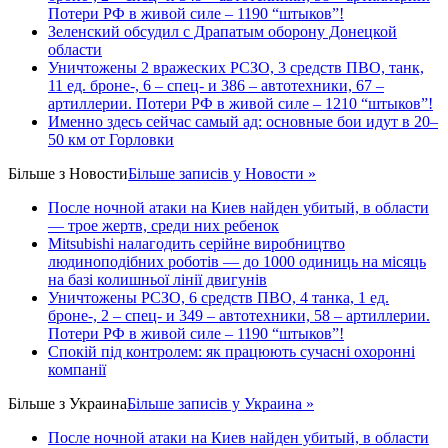
Потери РФ в живой силе – 1190 “штыков”!
Зеленский обсудил с Драпатым оборону Донецкой
области
Уничтожены 2 вражеских РСЗО, 3 средств ПВО, танк,
11 ед. броне-, 6 – спец- и 386 – автотехники, 67 –
артиллерии. Потери РФ в живой силе – 1210 “штыков”!
Именно здесь сейчас самый ад: основные бои идут в 20–
50 км от Горловки
Більше з
Новости
Більше записів у Новости »
После ночной атаки на Киев найден убитый, в области
— трое жертв, среди них ребенок
Mitsubishi налагодить серійне виробництво
людиноподібних роботів — до 1000 одиниць на місяць
на базі колишньої лінії двигунів
Уничтожены РСЗО, 6 средств ПВО, 4 танка, 1 ед.
броне-, 2 – спец- и 349 – автотехники, 58 – артиллерии.
Потери РФ в живой силе – 1190 “штыков”!
Спокій під контролем: як працюють сучасні охоронні
компанії
Більше з
Украина
Більше записів у Украина »
После ночной атаки на Киев найден убитый, в области