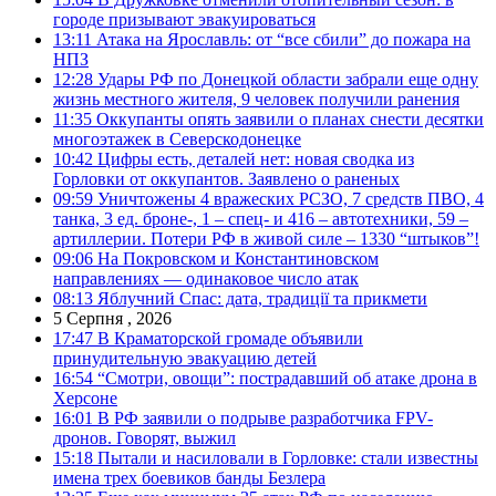
городе призывают эвакуироваться
13:11
Атака на Ярославль: от “все сбили” до пожара на
НПЗ
12:28
Удары РФ по Донецкой области забрали еще одну
жизнь местного жителя, 9 человек получили ранения
11:35
Оккупанты опять заявили о планах снести десятки
многоэтажек в Северскодонецке
10:42
Цифры есть, деталей нет: новая сводка из
Горловки от оккупантов. Заявлено о раненых
09:59
Уничтожены 4 вражеских РСЗО, 7 средств ПВО, 4
танка, 3 ед. броне-, 1 – спец- и 416 – автотехники, 59 –
артиллерии. Потери РФ в живой силе – 1330 “штыков”!
09:06
На Покровском и Константиновском
направлениях — одинаковое число атак
08:13
Яблучний Спас: дата, традиції та прикмети
5 Серпня , 2026
17:47
В Краматорской громаде объявили
принудительную эвакуацию детей
16:54
“Смотри, овощи”: пострадавший об атаке дрона в
Херсоне
16:01
В РФ заявили о подрыве разработчика FPV-
дронов. Говорят, выжил
15:18
Пытали и насиловали в Горловке: стали известны
имена трех боевиков банды Безлера