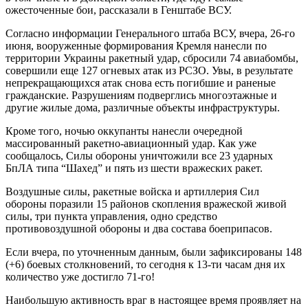
ожесточенные бои, рассказали в Генштабе ВСУ.
Согласно информации Генерального штаба ВСУ, вчера, 26-го
июня, вооруженные формирования Кремля нанесли по
территории Украины ракетный удар, сбросили 74 авиабомбы,
совершили еще 127 огневых атак из РСЗО. Увы, в результате
непрекращающихся атак снова есть погибшие и раненые
гражданские. Разрушениям подверглись многоэтажные и
другие жилые дома, различные объекты инфраструктуры.
Кроме того, ночью оккупанты нанесли очередной
массированный ракетно-авиационный удар. Как уже
сообщалось, Силы обороны уничтожили все 23 ударных
БпЛА типа “Шахед” и пять из шести вражеских ракет.
Воздушные силы, ракетные войска и артиллерия Сил
обороны поразили 15 районов скопления вражеской живой
силы, три пункта управления, одно средство
противовоздушной обороны и два состава боеприпасов.
Если вчера, по уточненным данным, были зафиксированы 148
(+6) боевых столкновений, то сегодня к 13-ти часам дня их
количество уже достигло 71-го!
Наибольшую активность враг в настоящее время проявляет на