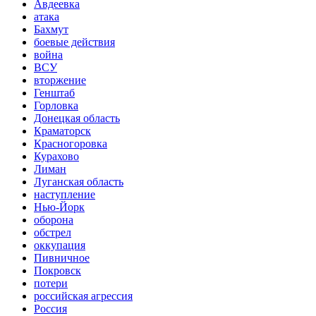
Авдеевка
атака
Бахмут
боевые действия
война
ВСУ
вторжение
Генштаб
Горловка
Донецкая область
Краматорск
Красногоровка
Курахово
Лиман
Луганская область
наступление
Нью-Йорк
оборона
обстрел
оккупация
Пивничное
Покровск
потери
российская агрессия
Россия