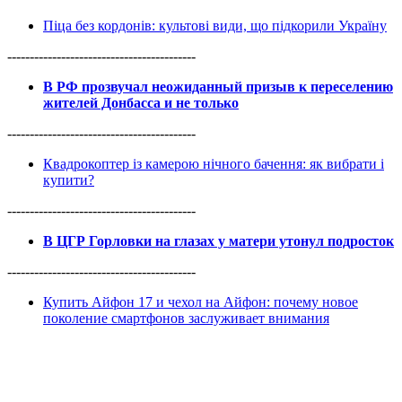
Піца без кордонів: культові види, що підкорили Україну
------------------------------------------
В РФ прозвучал неожиданный призыв к переселению
жителей Донбасса и не только
------------------------------------------
Квадрокоптер із камерою нічного бачення: як вибрати і
купити?
------------------------------------------
В ЦГР Горловки на глазах у матери утонул подросток
------------------------------------------
Купить Айфон 17 и чехол на Айфон: почему новое
поколение смартфонов заслуживает внимания