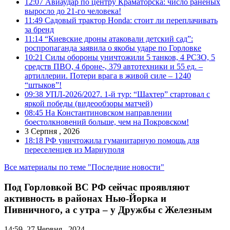
12:07
Авиаудар по центру Краматорска: число раненых
выросло до 21-го человека!
11:49
Садовый трактор Honda: стоит ли переплачивать
за бренд
11:14
“Киевские дроны атаковали детский сад”:
роспропаганда заявила о якобы ударе по Горловке
10:21
Силы обороны уничтожили 5 танков, 4 РСЗО, 5
средств ПВО, 4 броне-, 379 автотехники и 55 ед. –
артиллерии. Потери врага в живой силе – 1240
“штыков”!
09:38
УПЛ-2026/2027. 1-й тур: “Шахтер” стартовал с
яркой победы (видеообзоры матчей)
08:45
На Константиновском направлении
боестолкновений больше, чем на Покровском!
3 Серпня , 2026
18:18
РФ уничтожила гуманитарную помощь для
переселенцев из Мариуполя
Все материалы по теме "Последние новости"
Под Горловкой ВС РФ сейчас проявляют
активность в районах Нью-Йорка и
Пивничного, а с утра – у Дружбы с Железным
14:59, 27 Червня , 2024