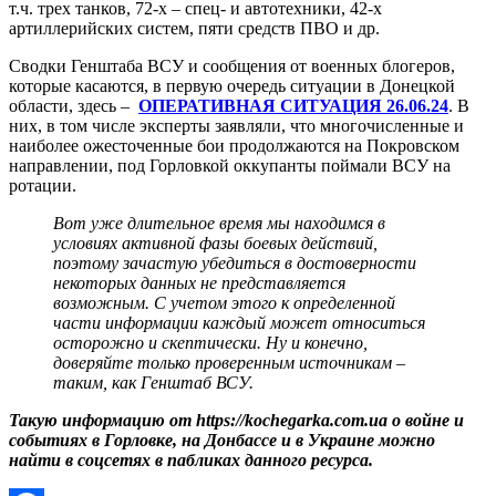
т.ч. трех танков, 72-х – спец- и автотехники, 42-х
артиллерийских систем, пяти средств ПВО и др.
Сводки Генштаба ВСУ и сообщения от военных блогеров,
которые касаются, в первую очередь ситуации в Донецкой
области, здесь –
ОПЕРАТИВНАЯ СИТУАЦИЯ 26.06.24
. В
них, в том числе эксперты заявляли, что многочисленные и
наиболее ожесточенные бои продолжаются на Покровском
направлении, под Горловкой оккупанты поймали ВСУ на
ротации.
Вот уже длительное время мы находимся в
условиях активной фазы боевых действий,
поэтому зачастую убедиться в достоверности
некоторых данных не представляется
возможным. С учетом этого к определенной
части информации каждый может относиться
осторожно и скептически. Ну и конечно,
доверяйте только проверенным источникам –
таким, как Генштаб ВСУ.
Такую информацию от https://kochegarka.com.ua о войне и
событиях в Горловке, на Донбассе и в Украине можно
найти в соцсетях в пабликах данного ресурса.