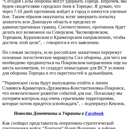
“Сегодня Силы обороны могут удержать Торецк. Впрочем, мы
будем свидетелями городских боев в Торецке. Я думаю, что
через 7-10 дней противник войдет в город и начнутся уличные
бои. Таким образом оккупанты хотят завершить попытку
захватить всю Донецкую область в пределах ее
административных границ. Соответственно, противник будет
делать все возможное на Северском, Часовояровском,
Торецком, Кураховском и Краматорском направлениях, чтобы
достичь этой цели”, – говорится в его заявлении.
По словам эксперта, если российские захватчики перережут
основные логистические маршруты Сил обороны, для чего им
необходимо продвинуться на Покровском направлении еще на
шесть километров, то создадут невыгодные для ВСУ условия
для обороны Торецка и его окрестностей в дальнейшем.
“Украинские силы будут вынуждены отойти к линии
Славянск-Краматорск-Дружковка-Константиновка-Покровск,
что нежелательное развитие событий для нас. Поскольку мы
потеряем контроль над очень серьезными территориями,
которые потом придется освобождать”, – подчеркнул Кевлюк.
Новости Донетчины и Украины в
Facebook
Как сообщил представитель оперативно-стратегической
группировки войск “Хортиця” Назар Волошин, в районе