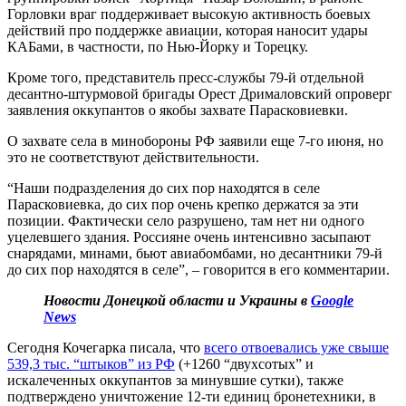
Горловки враг поддерживает высокую активность боевых
действий про поддержке авиации, которая наносит удары
КАБами, в частности, по Нью-Йорку и Торецку.
Кроме того, представитель пресс-службы 79-й отдельной
десантно-штурмовой бригады Орест Дрималовский опроверг
заявления оккупантов о якобы захвате Парасковиевки.
О захвате села в минобороны РФ заявили еще 7-го июня, но
это не соответствуют действительности.
“Наши подразделения до сих пор находятся в селе
Парасковиевка, до сих пор очень крепко держатся за эти
позиции. Фактически село разрушено, там нет ни одного
уцелевшего здания. Россияне очень интенсивно засыпают
снарядами, минами, бьют авиабомбами, но десантники 79-й
до сих пор находятся в селе”, – говорится в его комментарии.
Новости Донецкой области и Украины в
Google
News
Сегодня Кочегарка писала, что
всего отвоевались уже свыше
539,3 тыс. “штыков” из РФ
(+1260 “двухсотых” и
искалеченных оккупантов за минувшие сутки), также
подтверждено уничтожение 12-ти единиц бронетехники, в