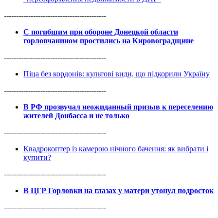
------------------------------------------
С погибшим при обороне Донецкой области
горловчанином простились на Кировоградщине
------------------------------------------
Піца без кордонів: культові види, що підкорили Україну
------------------------------------------
В РФ прозвучал неожиданный призыв к переселению
жителей Донбасса и не только
------------------------------------------
Квадрокоптер із камерою нічного бачення: як вибрати і
купити?
------------------------------------------
В ЦГР Горловки на глазах у матери утонул подросток
------------------------------------------