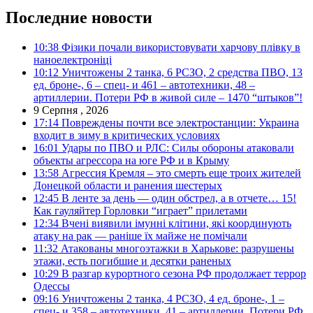
Последние новости
10:38
Фізики почали використовувати харчову плівку в
наноелектроніці
10:12
Уничтожены 2 танка, 6 РСЗО, 2 средства ПВО, 13
ед. броне-, 6 – спец- и 461 – автотехники, 48 –
артиллерии. Потери РФ в живой силе – 1470 “штыков”!
9 Серпня , 2026
17:14
Повреждены почти все электростанции: Украина
входит в зиму в критических условиях
16:01
Удары по ПВО и РЛС: Силы обороны атаковали
объекты агрессора на юге РФ и в Крыму
13:58
Агрессия Кремля – это смерть еще троих жителей
Донецкой области и ранения шестерых
12:45
В ленте за день — один обстрел, а в отчете… 15!
Как гауляйтер Горловки “играет” прилетами
12:34
Вчені виявили імунні клітини, які координують
атаку на рак — раніше їх майже не помічали
11:32
Атакованы многоэтажки в Харькове: разрушены
этажи, есть погибшие и десятки раненых
10:29
В разгар курортного сезона РФ продолжает террор
Одессы
09:16
Уничтожены 2 танка, 4 РСЗО, 4 ед. броне-, 1 –
спец- и 358 – автотехники, 41 – артиллерии. Потери РФ