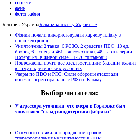
соцсети
фейк
фотография
Більше з
Украина
Більше записів у Украина »
Фізики почали використовувати харчову плівку в
наноелектроніці
Уничтожены 2 танка, 6 РСЗО, 2 средства ПВО, 13 ед.
броне-, 6 – спец- и 461 – автотехники, 48 – артиллерии.
Потери РФ в живой силе – 1470 “штыков”!
Повреждены почти все электростанции: Украина входит
в зиму в критических условиях
Удары по ПВО и РЛС: Силы обороны атаковали
объекты агрессора на юге РФ и в Крыму
Выбор читателя
:
У агрессора уточнили, что вчера в Горловке был
уничтожен “склад кондитерской фабрики”
-----------------------------------------
Оккупанты заявили о продлении сроков
“переоформления недвижимости в ДНР”