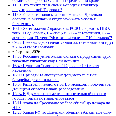
остановлена работа Станции переливания крови
11:51
Что “считает” в своих z-сводках гауляйтер
оккупированной Горловки?
11:08
Z-власти взялись за вещи жителей Донецкой
области: в оккупации будут отжимать мебель и
быттехнику
10:15
Уничтожены 2 вражеских РСЗО, 3 средств ПВО,
танк, 11 ед. броне-, 6 – спец- и 386 – автотехники, 67 –
артиллерии. Потери РФ в живой силе – 1210 “штыков”!
09:22
Именно здесь сейчас самый ад: основные бои идут
в 20–50 км от Горловки
6 Серпня , 2026
17:33
Россияне уничтожили склады с продукцией двух
табачных гигантов: будет ли дефицит
16:40
Пушилин “нарисовал” Горловке 190 тысяч
населения
16:09
Прилади та аксесуари: флоуметр та літієві
батарейки для лічильника
15:57
Расстрел пленного под Волновахой: прокуратура
Донецкой области начала расследование
15:04
В Дружковке отменили отопительный сезон: в
городе призывают эвакуироваться
13:11
Атака на Ярославль: от “все сбили” до пожара на
НПЗ
12:28
Удары РФ по Донецкой области забрали еще одну