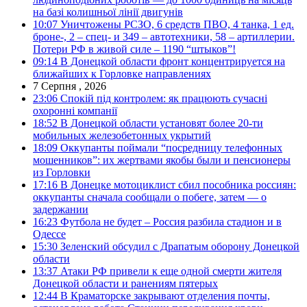
на базі колишньої лінії двигунів
10:07
Уничтожены РСЗО, 6 средств ПВО, 4 танка, 1 ед.
броне-, 2 – спец- и 349 – автотехники, 58 – артиллерии.
Потери РФ в живой силе – 1190 “штыков”!
09:14
В Донецкой области фронт концентрируется на
ближайших к Горловке направлениях
7 Серпня , 2026
23:06
Спокій під контролем: як працюють сучасні
охоронні компанії
18:52
В Донецкой области установят более 20-ти
мобильных железобетонных укрытий
18:09
Оккупанты поймали “посредницу телефонных
мошенников”: их жертвами якобы были и пенсионеры
из Горловки
17:16
В Донецке мотоциклист сбил пособника россиян:
оккупанты сначала сообщали о побеге, затем — о
задержании
16:23
Футбола не будет – Россия разбила стадион и в
Одессе
15:30
Зеленский обсудил с Драпатым оборону Донецкой
области
13:37
Атаки РФ привели к еще одной смерти жителя
Донецкой области и ранениям пятерых
12:44
В Краматорске закрывают отделения почты,