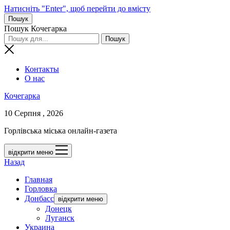
Натисніть "Enter", щоб перейти до вмісту
Пошук
Пошук Кочегарка
Контакты
О нас
Кочегарка
10 Серпня , 2026
Горлівська міська онлайн-газета
відкрити меню
Назад
Главная
Горловка
Донбасс
відкрити меню
Донецк
Луганск
Украина