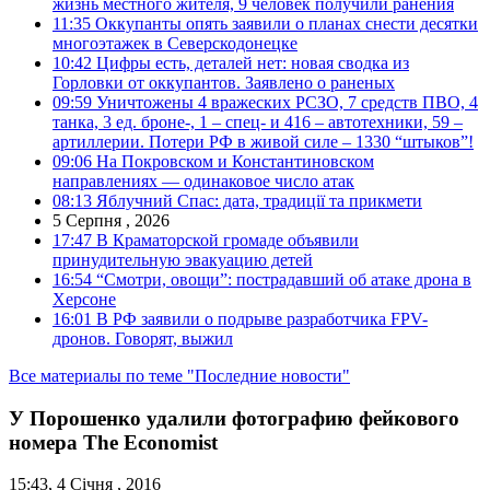
жизнь местного жителя, 9 человек получили ранения
11:35
Оккупанты опять заявили о планах снести десятки
многоэтажек в Северскодонецке
10:42
Цифры есть, деталей нет: новая сводка из
Горловки от оккупантов. Заявлено о раненых
09:59
Уничтожены 4 вражеских РСЗО, 7 средств ПВО, 4
танка, 3 ед. броне-, 1 – спец- и 416 – автотехники, 59 –
артиллерии. Потери РФ в живой силе – 1330 “штыков”!
09:06
На Покровском и Константиновском
направлениях — одинаковое число атак
08:13
Яблучний Спас: дата, традиції та прикмети
5 Серпня , 2026
17:47
В Краматорской громаде объявили
принудительную эвакуацию детей
16:54
“Смотри, овощи”: пострадавший об атаке дрона в
Херсоне
16:01
В РФ заявили о подрыве разработчика FPV-
дронов. Говорят, выжил
Все материалы по теме "Последние новости"
У Порошенко удалили фотографию фейкового
номера The Economist
15:43, 4 Січня , 2016