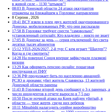
в живой силе – 1130 “штыков”!
08:03
В Донецкой области 24 атаки оккупантов
отражены на ближайшем к Горловке направлении
8 Серпня , 2026
18:41
ВСУ взяли в плен двух жителей оккупированного
Донецка, мобилизованных РФ: что они рассказали
17:58
В Горловке требуют снести “самовольно”
установленный ситилайт. Кто владелец – никто не знает
17:05
В Донецке за день — серия отключений: без света
десятки тысяч абонентов
15:12
УПЛ-2026/2027. 2-й тур: С кем играет “Шахтер”?
Когда и где смотреть?
14:28
На поверхні Сонця вперше зафіксували плазмові
вихори
13:29
Как оформить пенсию онлайн: пошаговая
инструкция от ПФУ
12:36
РФ продолжает бить по населению авиацией,
РСЗО и дронами: убит житель Славянска, 13 жителей
Донецкой области ранены
11:43
В Горловке второй день сообщают о 3-х раненых, а
число инцидентов в отчете выросло в 7,5 раз
10:50
После ночной атаки на Киев найден убитый, в
области — трое жертв, среди них ребенок
10:11
Mitsubishi налагодить серійне виробництво
людиноподібних роботів — до 1000 одиниць на місяць