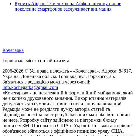
Купить Айфон 17 и чехол на Айфон: почему новое
поколение смартфонов заслуживает внимания
Кочегарка
Горлівська міська онлайн-газета
2006-2026 © Усі права належать - «Кочегарка». Адреса: 84617,
Україна, Донецька обл., м. Горлівка, вул. Горького, 35.
Зв'язатися з редакцією можна через e-mail:
info.kochegarka@gmail.com
«Кочегарка» - це незалежний інформаційний майданчик, який
не є копією друкованого видання. Використання матеріалів
допускається за умови активного посилання на видання!
Редакція може не розділяти думку авторів статей та
відповідальності за зміст републікованих матеріалів та новин
не несе. Розробку сайту здійснено за підтримки Фонду
розвитку ЗМІ Посольства США в Україні. Погляди авторів не
обов'язково збігаються з офіційною позицією уряду США.