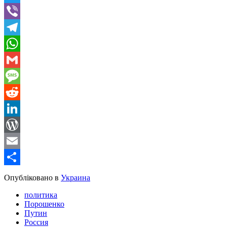
Twitter
Viber
Telegram
WhatsApp
Gmail
Message
Reddit
LinkedIn
WordPress
Email
Share
Опубліковано в
Украина
политика
Порошенко
Путин
Россия