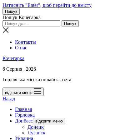
Натисніть "Enter", щоб перейти до вмісту
Пошук
Пошук Кочегарка
Контакты
О нас
Кочегарка
6 Серпня , 2026
Горлівська міська онлайн-газета
відкрити меню
Назад
Главная
Горловка
Донбасс
відкрити меню
Донецк
Луганск
Украина