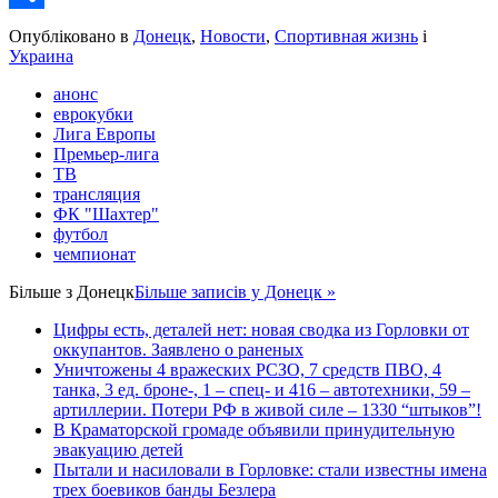
Share
Опубліковано в
Донецк
,
Новости
,
Спортивная жизнь
і
Украина
анонс
еврокубки
Лига Европы
Премьер-лига
ТВ
трансляция
ФК "Шахтер"
футбол
чемпионат
Більше з
Донецк
Більше записів у Донецк »
Цифры есть, деталей нет: новая сводка из Горловки от
оккупантов. Заявлено о раненых
Уничтожены 4 вражеских РСЗО, 7 средств ПВО, 4
танка, 3 ед. броне-, 1 – спец- и 416 – автотехники, 59 –
артиллерии. Потери РФ в живой силе – 1330 “штыков”!
В Краматорской громаде объявили принудительную
эвакуацию детей
Пытали и насиловали в Горловке: стали известны имена
трех боевиков банды Безлера