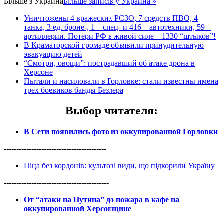
Більше з
Украина
Більше записів у Украина »
Уничтожены 4 вражеских РСЗО, 7 средств ПВО, 4
танка, 3 ед. броне-, 1 – спец- и 416 – автотехники, 59 –
артиллерии. Потери РФ в живой силе – 1330 “штыков”!
В Краматорской громаде объявили принудительную
эвакуацию детей
“Смотри, овощи”: пострадавший об атаке дрона в
Херсоне
Пытали и насиловали в Горловке: стали известны имена
трех боевиков банды Безлера
Выбор читателя
:
В Сети появились фото из оккупированной Горловки
-----------------------------------------
Піца без кордонів: культові види, що підкорили Україну
------------------------------------------
От “атаки на Путина” до пожара в кафе на
оккупированной Херсонщине