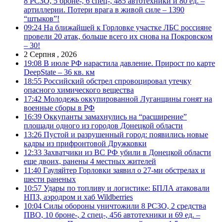
8 РСЗО, 5 броне-, 6 спец-, 485 автотехники и 80 ед. –
артиллерии. Потери врага в живой силе – 1390
“штыков”!
09:24
На ближайшей к Горловке участке ЛБС россияне
провели 20 атак, больше всего их снова на Покровском
– 30!
2 Серпня , 2026
19:08
В июле РФ нарастила давление. Прирост по карте
DeepState – 36 кв. км
18:55
Российский обстрел спровоцировал утечку
опасного химического вещества
17:42
Молодежь оккупированной Луганщины гонят на
военные сборы в РФ
16:39
Оккупанты замахнулись на “расширение”
площади одного из городов Донецкой области
13:26
Пустой и разрушенный город: появились новые
кадры из прифронтовой Дружковки
12:33
Захватчики из ВС РФ убили в Донецкой области
еще двоих, ранены 4 местных жителей
11:40
Гауляйтер Горловки заявил о 27-ми обстрелах и
шести раненых
10:57
Удары по топливу и логистике: БПЛА атаковали
НПЗ, аэродром и хаб Wildberries
10:04
Силы обороны уничтожили 8 РСЗО, 2 средства
ПВО, 10 броне-, 2 спец-, 456 автотехники и 69 ед. –