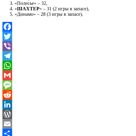
«Полесье» – 32,
«
ШАХТЕР
» – 31 (2 игры в запасе),
«Динамо» – 28 (3 игры в запасе).
Facebook
Twitter
Viber
Telegram
WhatsApp
Gmail
Message
Reddit
LinkedIn
WordPress
Email