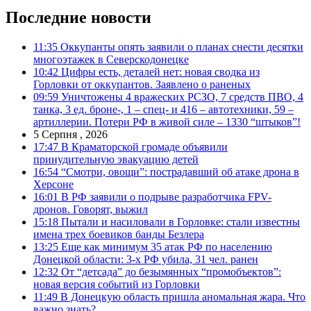
Последние новости
11:35
Оккупанты опять заявили о планах снести десятки
многоэтажек в Северскодонецке
10:42
Цифры есть, деталей нет: новая сводка из
Горловки от оккупантов. Заявлено о раненых
09:59
Уничтожены 4 вражеских РСЗО, 7 средств ПВО, 4
танка, 3 ед. броне-, 1 – спец- и 416 – автотехники, 59 –
артиллерии. Потери РФ в живой силе – 1330 “штыков”!
5 Серпня , 2026
17:47
В Краматорской громаде объявили
принудительную эвакуацию детей
16:54
“Смотри, овощи”: пострадавший об атаке дрона в
Херсоне
16:01
В РФ заявили о подрыве разработчика FPV-
дронов. Говорят, выжил
15:18
Пытали и насиловали в Горловке: стали известны
имена трех боевиков банды Безлера
13:25
Еще как минимум 35 атак РФ по населению
Донецкой области: 3-х РФ убила, 31 чел. ранен
12:32
От “детсада” до безымянных “промобъектов”:
новая версия событий из Горловки
11:49
В Донецкую область пришла аномальная жара. Что
важно знать?