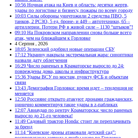
10:56
Ночная атака на Киев и область: десятки жертв,
удары по логистике и бизнесу, пожары по всему городу
10:03
Силы обороны уничтожили 2 средства ПВО, 5
танков, 2 РСЗО, 5 ед. броне- и 449 – автотехники, 65 –
артиллерии. Потери РФ в живой силе – 1130 “штыков”!
09:10
На Покровском направлении снова больше всего
атак, чем на ближайшем к Горловке
4 Серпня , 2026
18:05
Зеленский одобрил новые операции СБУ
17:12
Украину накрыла экстремальная жара: синоптики
назвали дату облегчения
16:29
Число раненых в Краматорске выросло до 24:
повреждены дома, школы и инфраструктура
15:36
Удары ВСУ по мостам, пункту ФСБ и объектам
связи
13:43
Демография Горловки: время идет – тенденция не
меняется
12:50
Россияне открыто атакуют дронами гражданских,
цинично комментируя такие удары в z-пабликах
12:07
Авиаудар по центру Краматорска: число раненых
выросло до 21-го человека!
11:49
Садовый трактор Honda: стоит ли переплачивать
за бренд
11:14
“Киевские дроны атаковали детский сад”:
роспропаганда заявила о якобы ударе по Горловке