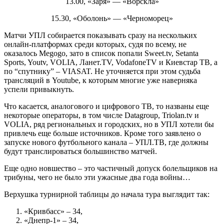
13.00, «Заря» — «Ворскла»
15.30, «Оболонь» — «Черноморец»
Матчи УПЛ собирается показывать сразу на нескольких
онлайн-платформах среди которых, судя по всему, не
оказалось Megogo, зато в список попали Sweet.tv, Setanta
Sports, Youtv, VOLIA, Ланет.TV, VodafoneTV и Киевстар ТВ, а
по “спутнику” – VIASAT. Не уточняется при этом судьба
трансляций в Youtube, к которым многие уже наверняка
успели привыкнуть.
Что касается, аналогового и цифрового ТВ, то названы еще
некоторые операторы, в том числе Datagroup, Triolan.tv и
VOLIA, ряд региональных и городских, но в УПЛ хотели бы
привлечь еще больше источников. Кроме того заявлено о
запуске нового футбольного канала – УПЛ.ТВ, где должны
будут транслироваться большинство матчей.
Еще одно новшество – это частичный допуск болельщиков на
трибуны, чего не было эти ужасные два года войны…
Верхушка турнирной таблицы до начала тура выглядит так:
«Кривбасс» – 34,
«Днепр-1» – 34,