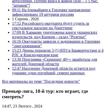
артиллерии. Потери врага в живой силе – 1,5 тыс.
“штыков”!
09:11
На ближайшем к Горловке направление
зафиксировано 19 штурмов россиян
1 Серпня , 2026
17:52
Российского оккупанта будут судить за
сексуальное насилие на Донетчине
17:09
В Харькове уничтожены книги украинских
издательств, под Киевом – склад “Розетки”
16:16
Оккупанты заявили о задержании в Горловке
“лжегазовщиков”
15:23
Дроны поразили 3 (!) НПЗ в Башкортостане и 4
РЛС в Краснодарском крае
13:30
Программа «Скрининг 40+» заработала для
жителей Донецкой области
12:47
Население Донецкой области остается под
ударами: один погибший, семеро раненых
Все материалы по теме "Последние новости"
Премьер-лига, 18-й тур: кто играет, где
смотреть?
14:47, 23 Лютого , 2024