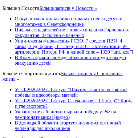
Більше з
Новости
Більше записів у Новости »
Оккупанты опять заявили о планах снести десятки
многоэтажек в Северскодонецке
Цифры есть, деталей нет: новая сводка из Горловки от
оккупантов. Заявлено о раненых
Уничтожены 4 вражеских РСЗО, 7 средств ПВО, 4
танка, 3 ед. броне-, 1 – спец- и 416 – автотехники, 59 –
артиллерии. Потери РФ в живой силе – 1330 “штыков”!
В Краматорской громаде объявили принудительную
эвакуацию детей
Більше з
Спортивная жизнь
Більше записів у Спортивная
жизнь »
УПЛ-2026/2027. 1-й тур: “Шахтер” стартовал с яркой
победы (видеообзоры матчей)
УПЛ-2026/2027. 1-й тур: С кем играет “Шахтер”? Когда
и где смотреть?
Украинские саблистки вырвали победу у РФ на
чемпионате мира! (видео)
В Донецкой области стартует научно-спортивный
челлендж для школьников