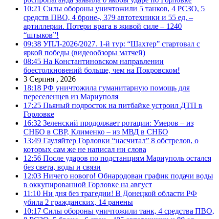
10:21
Силы обороны уничтожили 5 танков, 4 РСЗО, 5
средств ПВО, 4 броне-, 379 автотехники и 55 ед. –
артиллерии. Потери врага в живой силе – 1240
“штыков”!
09:38
УПЛ-2026/2027. 1-й тур: “Шахтер” стартовал с
яркой победы (видеообзоры матчей)
08:45
На Константиновском направлении
боестолкновений больше, чем на Покровском!
3 Серпня , 2026
18:18
РФ уничтожила гуманитарную помощь для
переселенцев из Мариуполя
17:25
Пьяный подросток на питбайке устроил ДТП в
Горловке
16:32
Зеленский продолжает ротации: Умеров – из
СНБО в СВР, Клименко – из МВД в СНБО
13:49
Гауляйтер Горловки “насчитал” 8 обстрелов, о
которых сам же не написал ни слова
12:56
После ударов по подстанциям Мариуполь остался
без света, воды и связи
12:03
Ничего нового! Обнародован график подачи воды
в оккупированной Горловке на август
11:10
Ни дня без трагедии! В Донецкой области РФ
убила 2 гражданских, 14 ранены
10:17
Силы обороны уничтожили танк, 4 средства ПВО,