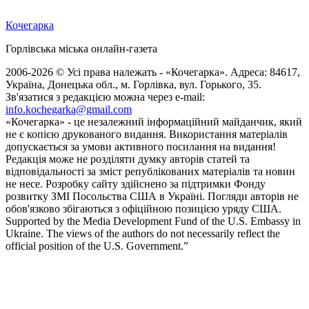
Кочегарка
Горлівська міська онлайн-газета
2006-2026 © Усі права належать - «Кочегарка». Адреса: 84617,
Україна, Донецька обл., м. Горлівка, вул. Горького, 35.
Зв'язатися з редакцією можна через e-mail:
info.kochegarka@gmail.com
«Кочегарка» - це незалежний інформаційний майданчик, який
не є копією друкованого видання. Використання матеріалів
допускається за умови активного посилання на видання!
Редакція може не розділяти думку авторів статей та
відповідальності за зміст републікованих матеріалів та новин
не несе. Розробку сайту здійснено за підтримки Фонду
розвитку ЗМІ Посольства США в Україні. Погляди авторів не
обов'язково збігаються з офіційною позицією уряду США.
Supported by the Media Development Fund of the U.S. Embassy in
Ukraine. The views of the authors do not necessarily reflect the
official position of the U.S. Government.”