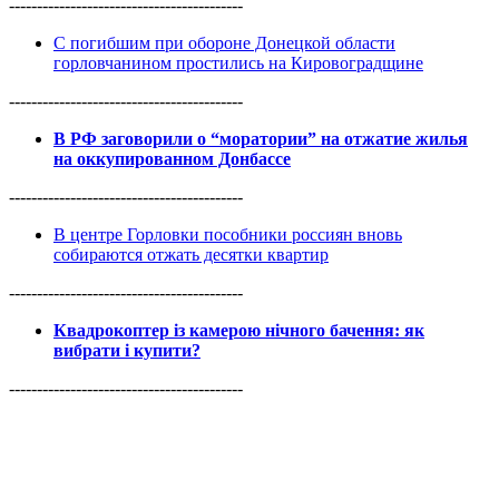
------------------------------------------
С погибшим при обороне Донецкой области
горловчанином простились на Кировоградщине
------------------------------------------
В РФ заговорили о “моратории” на отжатие жилья
на оккупированном Донбассе
------------------------------------------
В центре Горловки пособники россиян вновь
собираются отжать десятки квартир
------------------------------------------
Квадрокоптер із камерою нічного бачення: як
вибрати і купити?
------------------------------------------