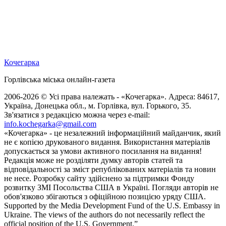
Кочегарка
Горлівська міська онлайн-газета
2006-2026 © Усі права належать - «Кочегарка». Адреса: 84617,
Україна, Донецька обл., м. Горлівка, вул. Горького, 35.
Зв'язатися з редакцією можна через e-mail:
info.kochegarka@gmail.com
«Кочегарка» - це незалежний інформаційний майданчик, який
не є копією друкованого видання. Використання матеріалів
допускається за умови активного посилання на видання!
Редакція може не розділяти думку авторів статей та
відповідальності за зміст републікованих матеріалів та новин
не несе. Розробку сайту здійснено за підтримки Фонду
розвитку ЗМІ Посольства США в Україні. Погляди авторів не
обов'язково збігаються з офіційною позицією уряду США.
Supported by the Media Development Fund of the U.S. Embassy in
Ukraine. The views of the authors do not necessarily reflect the
official position of the U.S. Government.”