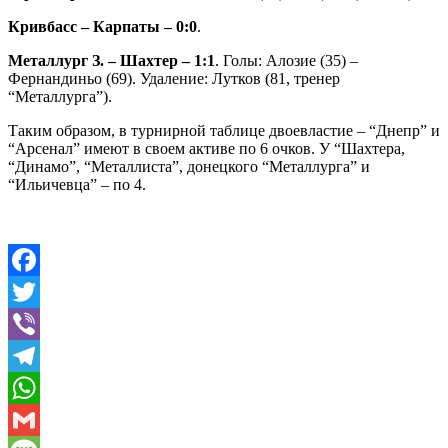
Кривбасс – Карпаты – 0:0
.
Металлург З. – Шахтер – 1:1
. Голы: Алозие (35) –
Фернандиньо (69). Удаление: Лутков (81, тренер
“Металлурга”).
Таким образом, в турнирной таблице двоевластие – “Днепр” и
“Арсенал” имеют в своем активе по 6 очков. У “Шахтера,
“Динамо”, “Металлиста”, донецкого “Металлурга” и
“Ильичевца” – по 4.
Facebook
Twitter
Viber
Telegram
WhatsApp