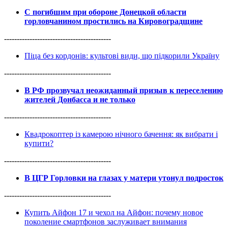
С погибшим при обороне Донецкой области
горловчанином простились на Кировоградщине
------------------------------------------
Піца без кордонів: культові види, що підкорили Україну
------------------------------------------
В РФ прозвучал неожиданный призыв к переселению
жителей Донбасса и не только
------------------------------------------
Квадрокоптер із камерою нічного бачення: як вибрати і
купити?
------------------------------------------
В ЦГР Горловки на глазах у матери утонул подросток
------------------------------------------
Купить Айфон 17 и чехол на Айфон: почему новое
поколение смартфонов заслуживает внимания