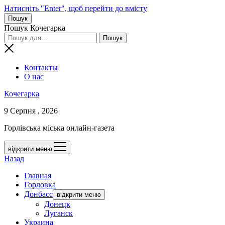
Натисніть "Enter", щоб перейти до вмісту
Пошук
Пошук Кочегарка
Контакты
О нас
Кочегарка
9 Серпня , 2026
Горлівська міська онлайн-газета
відкрити меню
Назад
Главная
Горловка
Донбасс
відкрити меню
Донецк
Луганск
Украина