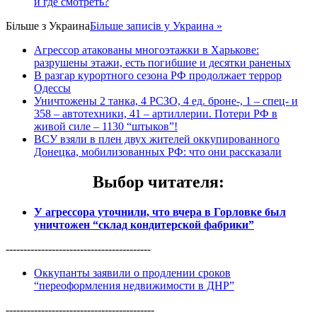
и где смотреть?
Більше з
Украина
Більше записів у Украина »
Агрессор атакованы многоэтажки в Харькове:
разрушены этажи, есть погибшие и десятки раненых
В разгар курортного сезона РФ продолжает террор
Одессы
Уничтожены 2 танка, 4 РСЗО, 4 ед. броне-, 1 – спец- и
358 – автотехники, 41 – артиллерии. Потери РФ в
живой силе – 1130 “штыков”!
ВСУ взяли в плен двух жителей оккупированного
Донецка, мобилизованных РФ: что они рассказали
Выбор читателя
:
У агрессора уточнили, что вчера в Горловке был
уничтожен “склад кондитерской фабрики”
-----------------------------------------
Оккупанты заявили о продлении сроков
“переоформления недвижимости в ДНР”
------------------------------------------