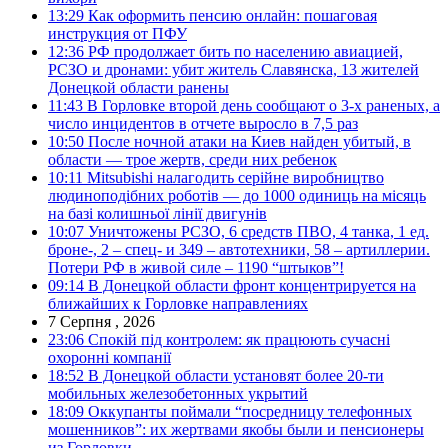
13:29
Как оформить пенсию онлайн: пошаговая
инструкция от ПФУ
12:36
РФ продолжает бить по населению авиацией,
РСЗО и дронами: убит житель Славянска, 13 жителей
Донецкой области ранены
11:43
В Горловке второй день сообщают о 3-х раненых, а
число инцидентов в отчете выросло в 7,5 раз
10:50
После ночной атаки на Киев найден убитый, в
области — трое жертв, среди них ребенок
10:11
Mitsubishi налагодить серійне виробництво
людиноподібних роботів — до 1000 одиниць на місяць
на базі колишньої лінії двигунів
10:07
Уничтожены РСЗО, 6 средств ПВО, 4 танка, 1 ед.
броне-, 2 – спец- и 349 – автотехники, 58 – артиллерии.
Потери РФ в живой силе – 1190 “штыков”!
09:14
В Донецкой области фронт концентрируется на
ближайших к Горловке направлениях
7 Серпня , 2026
23:06
Спокій під контролем: як працюють сучасні
охоронні компанії
18:52
В Донецкой области установят более 20-ти
мобильных железобетонных укрытий
18:09
Оккупанты поймали “посредницу телефонных
мошенников”: их жертвами якобы были и пенсионеры
из Горловки