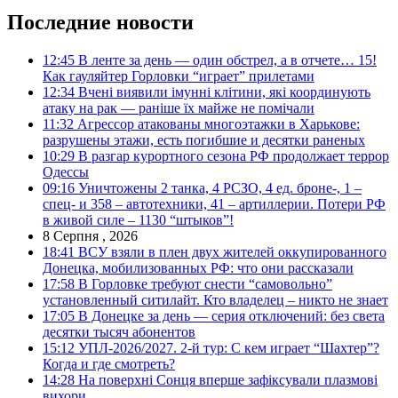
Последние новости
12:45
В ленте за день — один обстрел, а в отчете… 15!
Как гауляйтер Горловки “играет” прилетами
12:34
Вчені виявили імунні клітини, які координують
атаку на рак — раніше їх майже не помічали
11:32
Агрессор атакованы многоэтажки в Харькове:
разрушены этажи, есть погибшие и десятки раненых
10:29
В разгар курортного сезона РФ продолжает террор
Одессы
09:16
Уничтожены 2 танка, 4 РСЗО, 4 ед. броне-, 1 –
спец- и 358 – автотехники, 41 – артиллерии. Потери РФ
в живой силе – 1130 “штыков”!
8 Серпня , 2026
18:41
ВСУ взяли в плен двух жителей оккупированного
Донецка, мобилизованных РФ: что они рассказали
17:58
В Горловке требуют снести “самовольно”
установленный ситилайт. Кто владелец – никто не знает
17:05
В Донецке за день — серия отключений: без света
десятки тысяч абонентов
15:12
УПЛ-2026/2027. 2-й тур: С кем играет “Шахтер”?
Когда и где смотреть?
14:28
На поверхні Сонця вперше зафіксували плазмові
вихори