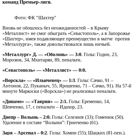
команд Премьер-лиги.
Фото: ФК "Шахтер"
Вновь не обошлось без неожиданностей – в Крыму
«Металлист» не смог обыграть «Севастополь», а в Запорожье
«Шахтер», имея подавляющее преимущество в матче против
«Металлурга», также довольствовался лишь ничьей.
«Металлург» Д. — «Оболонь» — 3:0
. Голы: Годин, 23,
Морозюк, 34, Мхитарян, 89, пенальти.
«Севастополь» — «Металлист» — 0:0.
«Ворскла» — «Ильичевец» — 1:3
. Голы: Сачко, 91 –
Антонов, 22, Пуканыч, 55, Ярошенко, 71 – Сачко, 91). На 57-й
минуте Маркоски («Ворскла») не реализовал пенальти.
«Динамо» — «Таврия» — 2:1.
Голы: Еременко, 14,
Шевченко, 17, с пенальти – Идахор, 23.
Днепр – Волынь – 2:0.
Голы: Селезнев (33); Гоменюк (50).
Удаление в составе “Волыни”: Гринченко (61).
Заря – Арсенал – 0:2
. Голы: Хомин (55); Шацких (81-пен.).