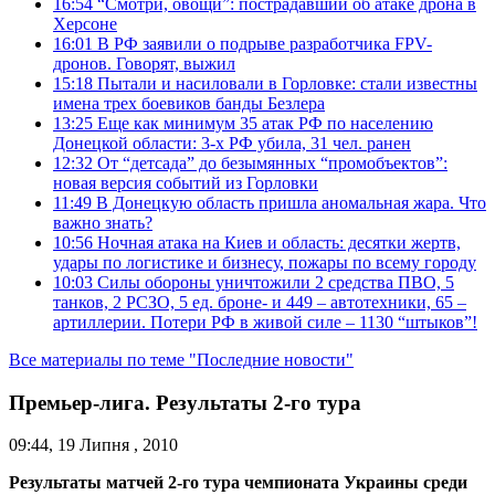
16:54
“Смотри, овощи”: пострадавший об атаке дрона в
Херсоне
16:01
В РФ заявили о подрыве разработчика FPV-
дронов. Говорят, выжил
15:18
Пытали и насиловали в Горловке: стали известны
имена трех боевиков банды Безлера
13:25
Еще как минимум 35 атак РФ по населению
Донецкой области: 3-х РФ убила, 31 чел. ранен
12:32
От “детсада” до безымянных “промобъектов”:
новая версия событий из Горловки
11:49
В Донецкую область пришла аномальная жара. Что
важно знать?
10:56
Ночная атака на Киев и область: десятки жертв,
удары по логистике и бизнесу, пожары по всему городу
10:03
Силы обороны уничтожили 2 средства ПВО, 5
танков, 2 РСЗО, 5 ед. броне- и 449 – автотехники, 65 –
артиллерии. Потери РФ в живой силе – 1130 “штыков”!
Все материалы по теме "Последние новости"
Премьер-лига. Результаты 2-го тура
09:44, 19 Липня , 2010
Результаты матчей
2-го тура чемпионата Украины среди