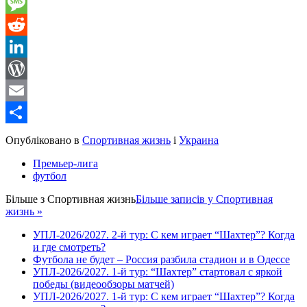
Gmail
Message
Reddit
LinkedIn
WordPress
Email
Share
Опубліковано в
Спортивная жизнь
і
Украина
Премьер-лига
футбол
Більше з
Спортивная жизнь
Більше записів у Спортивная
жизнь »
УПЛ-2026/2027. 2-й тур: С кем играет “Шахтер”? Когда
и где смотреть?
Футбола не будет – Россия разбила стадион и в Одессе
УПЛ-2026/2027. 1-й тур: “Шахтер” стартовал с яркой
победы (видеообзоры матчей)
УПЛ-2026/2027. 1-й тур: С кем играет “Шахтер”? Когда