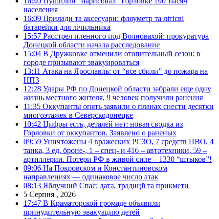
16:40
Пушилин “нарисовал” Горловке 190 тысяч
населения
16:09
Прилади та аксесуари: флоуметр та літієві
батарейки для лічильника
15:57
Расстрел пленного под Волновахой: прокуратура
Донецкой области начала расследование
15:04
В Дружковке отменили отопительный сезон: в
городе призывают эвакуироваться
13:11
Атака на Ярославль: от “все сбили” до пожара на
НПЗ
12:28
Удары РФ по Донецкой области забрали еще одну
жизнь местного жителя, 9 человек получили ранения
11:35
Оккупанты опять заявили о планах снести десятки
многоэтажек в Северскодонецке
10:42
Цифры есть, деталей нет: новая сводка из
Горловки от оккупантов. Заявлено о раненых
09:59
Уничтожены 4 вражеских РСЗО, 7 средств ПВО, 4
танка, 3 ед. броне-, 1 – спец- и 416 – автотехники, 59 –
артиллерии. Потери РФ в живой силе – 1330 “штыков”!
09:06
На Покровском и Константиновском
направлениях — одинаковое число атак
08:13
Яблучний Спас: дата, традиції та прикмети
5 Серпня , 2026
17:47
В Краматорской громаде объявили
принудительную эвакуацию детей