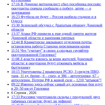
17:16
В Донецке мотоциклист сбил пособника россиян:
оккупанты сначала сообщали о побеге, затем — о
задержании
16:23
Футбола не будет – Россия разбила стадион и в
Одессе
15:30
Зеленский обсудил с Драпатым оборону Донецкой
области
13:37
Атаки РФ привели к еще одной смерти жителя
Донецкой области и ранениям пятерых
12:44
В Краматорске закрывают отделения почты,
остановлена работа Станции переливания крови
11:51
Что “считает” в своих z-сводках гауляйтер
оккупированной Горловки?
11:08
Z-власти взялись за вещи жителей Донецкой
области: в оккупации будут отжимать мебель и
быттехнику
10:15
Уничтожены 2 вражеских РСЗО, 3 средств ПВО,
танк, 11 ед. броне-, 6 – спец- и 386 – автотехники, 67 –
артиллерии. Потери РФ в живой силе – 1210 “штыков”!
09:22
Именно здесь сейчас самый ад: основные бои идут
в 20–50 км от Горловки
6 Серпня , 2026
17:33
Россияне уничтожили склады с продукцией двух
табачных гигантов: будет ли дефицит