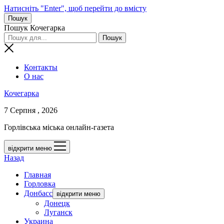
Натисніть "Enter", щоб перейти до вмісту
Пошук
Пошук Кочегарка
Контакты
О нас
Кочегарка
7 Серпня , 2026
Горлівська міська онлайн-газета
відкрити меню
Назад
Главная
Горловка
Донбасс
відкрити меню
Донецк
Луганск
Украина