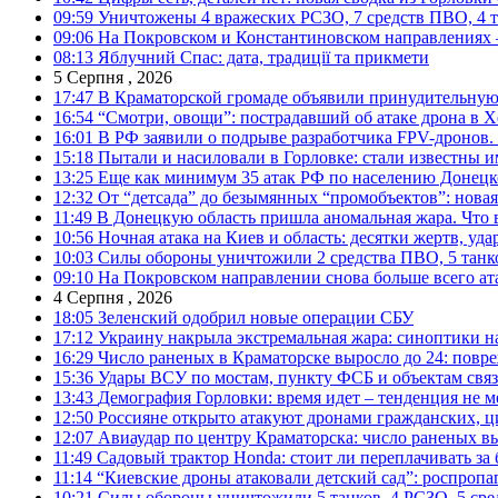
09:59
Уничтожены 4 вражеских РСЗО, 7 средств ПВО, 4 тан
09:06
На Покровском и Константиновском направлениях 
08:13
Яблучний Спас: дата, традиції та прикмети
5 Серпня , 2026
17:47
В Краматорской громаде объявили принудительную
16:54
“Смотри, овощи”: пострадавший об атаке дрона в Х
16:01
В РФ заявили о подрыве разработчика FPV-дронов.
15:18
Пытали и насиловали в Горловке: стали известны и
13:25
Еще как минимум 35 атак РФ по населению Донецкой
12:32
От “детсада” до безымянных “промобъектов”: новая
11:49
В Донецкую область пришла аномальная жара. Что 
10:56
Ночная атака на Киев и область: десятки жертв, уд
10:03
Силы обороны уничтожили 2 средства ПВО, 5 танков
09:10
На Покровском направлении снова больше всего ат
4 Серпня , 2026
18:05
Зеленский одобрил новые операции СБУ
17:12
Украину накрыла экстремальная жара: синоптики н
16:29
Число раненых в Краматорске выросло до 24: повр
15:36
Удары ВСУ по мостам, пункту ФСБ и объектам свя
13:43
Демография Горловки: время идет – тенденция не м
12:50
Россияне открыто атакуют дронами гражданских, ц
12:07
Авиаудар по центру Краматорска: число раненых вы
11:49
Садовый трактор Honda: стоит ли переплачивать за
11:14
“Киевские дроны атаковали детский сад”: роспропаг
10:21
Силы обороны уничтожили 5 танков, 4 РСЗО, 5 средс