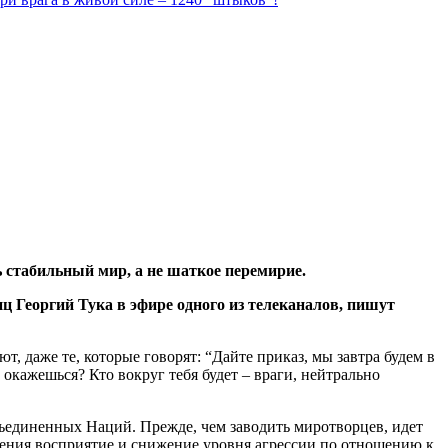
 стабильный мир, а не шаткое перемирие.
 Георгий Тука в эфире одного из телеканалов, пишут
т, даже те, которые говорят: “Дайте приказ, мы завтра будем в
 окажешься? Кто вокруг тебя будет – враги, нейтрально
ъединенных Наций. Прежде, чем заводить миротворцев, идет
ления восприятие и снижение уровня агрессии по отношению к