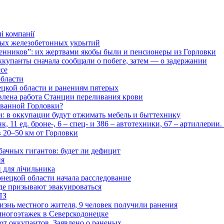
і компанії
ьных железобетонных укрытий
нников”: их жертвами якобы были и пенсионеры из Горловки
ккупанты сначала сообщали о побеге, затем — о задержании
ссе
области
цкой области и ранениям пятерых
влена работа Станции переливания крови
рованной Горловки?
и: в оккупации будут отжимать мебель и быттехнику
 11 ед. броне-, 6 – спец- и 386 – автотехники, 67 – артиллерии
в 20–50 км от Горловки
бачных гигантов: будет ли дефицит
ия
и для лічильника
нецкой области начала расследование
де призывают эвакуироваться
ПЗ
изнь местного жителя, 9 человек получили ранения
многоэтажек в Северскодонецке
 от оккупантов. Заявлено о раненых