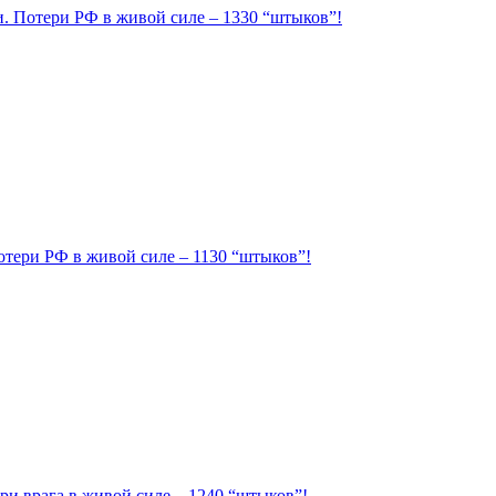
ии. Потери РФ в живой силе – 1330 “штыков”!
Потери РФ в живой силе – 1130 “штыков”!
ри врага в живой силе – 1240 “штыков”!