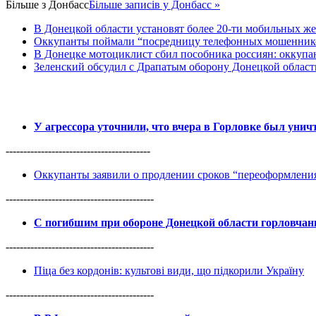
Більше з
Донбасс
Більше записів у Донбасс »
В Донецкой области установят более 20-ти мобильных ж
Оккупанты поймали “посредницу телефонных мошенников
В Донецке мотоциклист сбил пособника россиян: оккупан
Зеленский обсудил с Драпатым оборону Донецкой област
У агрессора уточнили, что вчера в Горловке был уни
-----------------------------------------
Оккупанты заявили о продлении сроков “переоформлен
------------------------------------------
С погибшим при обороне Донецкой области горловча
------------------------------------------
Піца без кордонів: культові види, що підкорили Україну
------------------------------------------