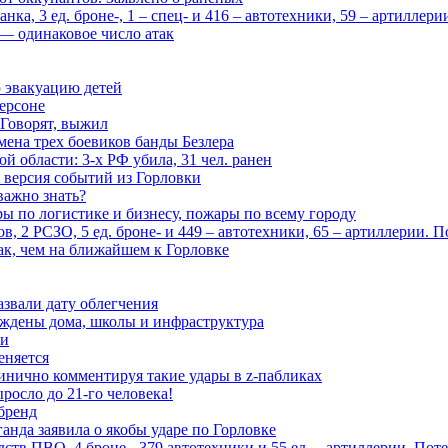
ка, 3 ед. броне-, 1 – спец- и 416 – автотехники, 59 – артиллер
— одинаковое число атак
 эвакуацию детей
ерсоне
 Говорят, выжил
мена трех боевиков банды Безлера
 области: 3-х РФ убила, 31 чел. ранен
 версия событий из Горловки
важно знать?
ары по логистике и бизнесу, пожары по всему городу
, 2 РСЗО, 5 ед. броне- и 449 – автотехники, 65 – артиллерии. 
ак, чем на ближайшем к Горловке
азвали дату облегчения
еждены дома, школы и инфраструктура
зи
еняется
инично комментируя такие удары в z-пабликах
росло до 21-го человека!
 бренд
анда заявила о якобы ударе по Горловке
тв ПВО, 4 броне-, 379 автотехники и 55 ед. – артиллерии. Поте