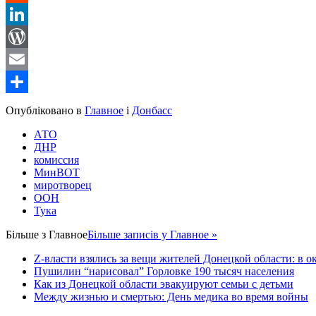
Reddit
LinkedIn
WordPress
Email
Share
Опубліковано в
Главное
і
Донбасс
АТО
ДНР
комиссия
МинВОТ
миротворец
ООН
Тука
Більше з
Главное
Більше записів у Главное »
Z-власти взялись за вещи жителей Донецкой области: в 
Пушилин “нарисовал” Горловке 190 тысяч населения
Как из Донецкой области эвакуируют семьи с детьми
Между жизнью и смертью: День медика во время войны