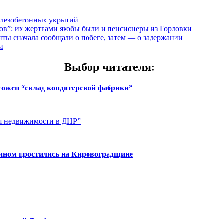
елезобетонных укрытий
”: их жертвами якобы были и пенсионеры из Горловки
ты сначала сообщали о побеге, затем — о задержании
и
Выбор читателя
:
чтожен “склад кондитерской фабрики”
ия недвижимости в ДНР”
нином простились на Кировоградщине