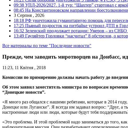
09:38
УПЛ-2026/2027. 1-й тур: “Шахтер” стартовал с ярк
08:45
На Константиновском направлении боестолкновени
3 Серпня , 2026
18:18
РФ уничтожила гуманитарную помощь для пересел
17:25
Пьяный подросток на питбайке устроил ДТП в Гор
16:32
Зеленский продолжает ротации: Умеров – из СНБО
13:49
Гауляйтер Горловки “насчитал” 8 обстрелов, о кото
Все материалы по теме "Последние новости"
Прежде, чем заводить миротворцев на Донбасс, 
11:23, 11 Квітня , 2018
Комиссии по примирению должны начать работу до введени
Об этом заявил заместитель министра по вопросам временн
“Донецкие новости”.
«Я много раз общался с нашими ребятами, которые в 2014 году, 
Донецке или Луганске”. Я всегда им задавал вопрос: “Друг, а т
настроенные люди или люди, которые будут тебя поддерживать?”
«Это проблема. И этой проблемой надо заниматься до того, к
наблюдательная миссия. Они разрабатывают определенные подг