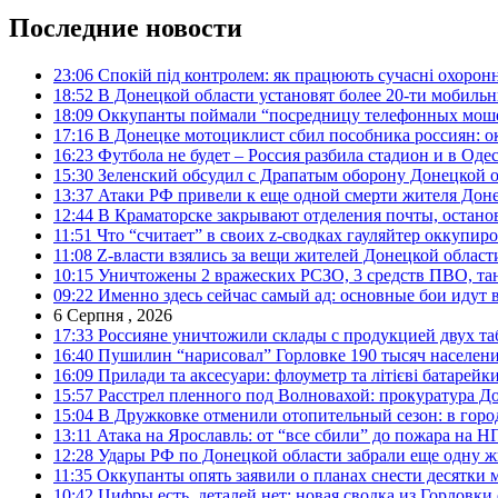
Последние новости
23:06
Спокій під контролем: як працюють сучасні охоронн
18:52
В Донецкой области установят более 20-ти мобил
18:09
Оккупанты поймали “посредницу телефонных моше
17:16
В Донецке мотоциклист сбил пособника россиян: о
16:23
Футбола не будет – Россия разбила стадион и в Оде
15:30
Зеленский обсудил с Драпатым оборону Донецкой 
13:37
Атаки РФ привели к еще одной смерти жителя Доне
12:44
В Краматорске закрывают отделения почты, остано
11:51
Что “считает” в своих z-сводках гауляйтер оккупи
11:08
Z-власти взялись за вещи жителей Донецкой област
10:15
Уничтожены 2 вражеских РСЗО, 3 средств ПВО, танк,
09:22
Именно здесь сейчас самый ад: основные бои идут 
6 Серпня , 2026
17:33
Россияне уничтожили склады с продукцией двух та
16:40
Пушилин “нарисовал” Горловке 190 тысяч населен
16:09
Прилади та аксесуари: флоуметр та літієві батарейк
15:57
Расстрел пленного под Волновахой: прокуратура До
15:04
В Дружковке отменили отопительный сезон: в горо
13:11
Атака на Ярославль: от “все сбили” до пожара на Н
12:28
Удары РФ по Донецкой области забрали еще одну ж
11:35
Оккупанты опять заявили о планах снести десятки 
10:42
Цифры есть, деталей нет: новая сводка из Горловки