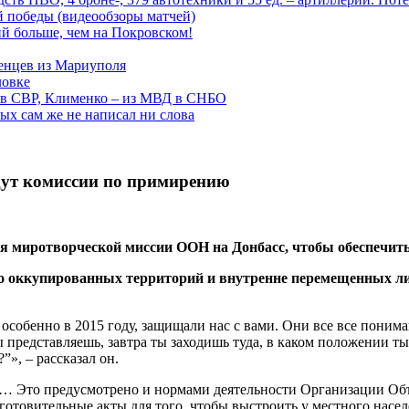
ой победы (видеообзоры матчей)
й больше, чем на Покровском!
енцев из Мариуполя
ловке
 в СВР, Клименко – из МВД в СНБО
рых сам же не написал ни слова
идут комиссии по примирению
я миротворческой миссии ООН на Донбасс, чтобы обеспечить
о оккупированных территорий и внутренне перемещенных лиц
особенно в 2015 году, защищали нас с вами. Они все все понимаю
ы представляешь, завтра ты заходишь туда, в каком положении ты
», – рассказал он.
ак… Это предусмотрено и нормами деятельности Организации Об
отовительные акты для того, чтобы выстроить у местного насе