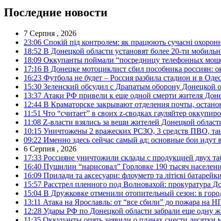
Последние новости
7 Серпня , 2026
23:06
Спокій під контролем: як працюють сучасні охоронн
18:52
В Донецкой области установят более 20-ти мобил
18:09
Оккупанты поймали “посредницу телефонных моше
17:16
В Донецке мотоциклист сбил пособника россиян: о
16:23
Футбола не будет – Россия разбила стадион и в Оде
15:30
Зеленский обсудил с Драпатым оборону Донецкой 
13:37
Атаки РФ привели к еще одной смерти жителя Доне
12:44
В Краматорске закрывают отделения почты, остано
11:51
Что “считает” в своих z-сводках гауляйтер оккупи
11:08
Z-власти взялись за вещи жителей Донецкой област
10:15
Уничтожены 2 вражеских РСЗО, 3 средств ПВО, танк,
09:22
Именно здесь сейчас самый ад: основные бои идут 
6 Серпня , 2026
17:33
Россияне уничтожили склады с продукцией двух та
16:40
Пушилин “нарисовал” Горловке 190 тысяч населен
16:09
Прилади та аксесуари: флоуметр та літієві батарейк
15:57
Расстрел пленного под Волновахой: прокуратура До
15:04
В Дружковке отменили отопительный сезон: в горо
13:11
Атака на Ярославль: от “все сбили” до пожара на Н
12:28
Удары РФ по Донецкой области забрали еще одну ж
11:35
Оккупанты опять заявили о планах снести десятки 