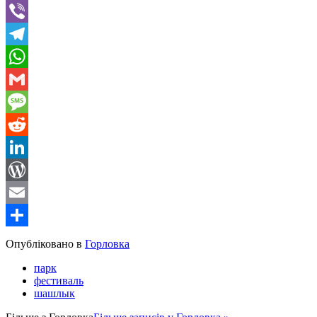
Twitter
Viber
Telegram
WhatsApp
Gmail
Message
Reddit
LinkedIn
WordPress
Email
Share
Опубліковано в
Горловка
парк
фестиваль
шашлык