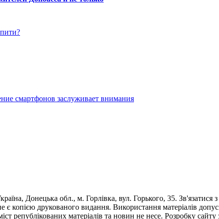
упити?
ение смартфонов заслуживает внимания
раїна, Донецька обл., м. Горлівка, вул. Горького, 35. Зв'язатися 
е є копією друкованого видання. Використання матеріалів допус
 зміст републікованих матеріалів та новин не несе. Розробку са