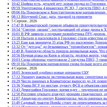
10:42
Цифры есть, деталей нет: новая сводка из Горловки
09:59
Уничтожены 4 вражеских РСЗО, 7 средств ПВО, 4 тан
09:06
На Покровском и Константиновском направлениях 
08:13
Яблучний Спас: дата, традиції та прикмети
5 Серпня , 2026
17:47
В Краматорской громаде объявили принудительную
16:54
“Смотри, овощи”: пострадавший об атаке дрона в Х
16:01
В РФ заявили о подрыве разработчика FPV-дронов.
15:18
Пытали и насиловали в Горловке: стали известны и
13:25
Еще как минимум 35 атак РФ по населению Донецкой
12:32
От “детсада” до безымянных “промобъектов”: новая
11:49
В Донецкую область пришла аномальная жара. Что 
10:56
Ночная атака на Киев и область: десятки жертв, уд
10:03
Силы обороны уничтожили 2 средства ПВО, 5 танков
09:10
На Покровском направлении снова больше всего ат
4 Серпня , 2026
18:05
Зеленский одобрил новые операции СБУ
17:12
Украину накрыла экстремальная жара: синоптики н
16:29
Число раненых в Краматорске выросло до 24: повр
15:36
Удары ВСУ по мостам, пункту ФСБ и объектам свя
13:43
Демография Горловки: время идет – тенденция не м
12:50
Россияне открыто атакуют дронами гражданских, ц
12:07
Авиаудар по центру Краматорска: число раненых вы
11:49
Садовый трактор Honda: стоит ли переплачивать за
11:14
“Киевские дроны атаковали детский сад”: роспропаг