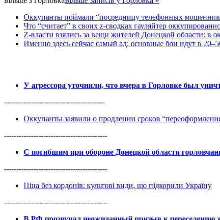
Більше з
Горловка
Більше записів у Горловка »
Оккупанты поймали “посредницу телефонных мошенников
Что “считает” в своих z-сводках гауляйтер оккупированн
Z-власти взялись за вещи жителей Донецкой области: в 
Именно здесь сейчас самый ад: основные бои идут в 20–5
У агрессора уточнили, что вчера в Горловке был уни
-----------------------------------------
Оккупанты заявили о продлении сроков “переоформлен
------------------------------------------
С погибшим при обороне Донецкой области горловча
------------------------------------------
Піца без кордонів: культові види, що підкорили Україну
------------------------------------------
В РФ прозвучал неожиданный призыв к переселению ж