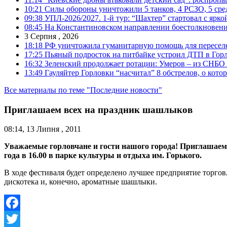
10:21
Силы обороны уничтожили 5 танков, 4 РСЗО, 5 средс
09:38
УПЛ-2026/2027. 1-й тур: “Шахтер” стартовал с ярк
08:45
На Константиновском направлении боестолкновени
3 Серпня , 2026
18:18
РФ уничтожила гуманитарную помощь для пересел
17:25
Пьяный подросток на питбайке устроил ДТП в Гор
16:32
Зеленский продолжает ротации: Умеров – из СНБО
13:49
Гауляйтер Горловки “насчитал” 8 обстрелов, о кото
Все материалы по теме "Последние новости"
Приглашаем всех на праздник шашлыков
08:14, 13 Липня , 2011
Уважаемые горловчане и гости нашого города! Приглашаем
года в 16.00 в парке культуры и отдыха им. Горького.
В ходе фестиваля будет определено лучшее предприятие торго
дискотека и, конечно, ароматные шашлыки.
Facebook