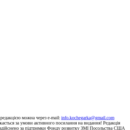
з редакцією можна через e-mail:
info.kochegarka@gmail.com
кається за умови активного посилання на видання! Редакція
йту здійснено за підтримки Фонду розвитку ЗМІ Посольства США