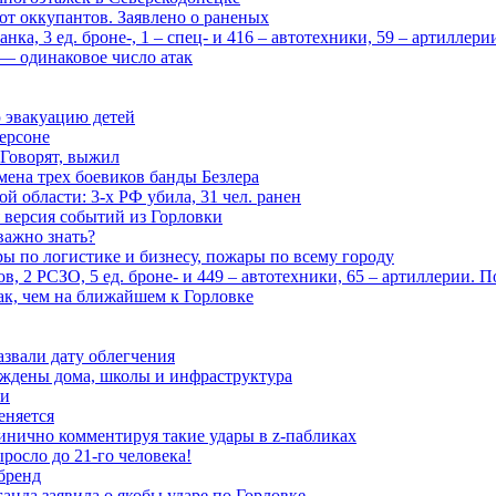
 от оккупантов. Заявлено о раненых
ка, 3 ед. броне-, 1 – спец- и 416 – автотехники, 59 – артиллер
— одинаковое число атак
 эвакуацию детей
ерсоне
 Говорят, выжил
мена трех боевиков банды Безлера
 области: 3-х РФ убила, 31 чел. ранен
 версия событий из Горловки
важно знать?
ары по логистике и бизнесу, пожары по всему городу
, 2 РСЗО, 5 ед. броне- и 449 – автотехники, 65 – артиллерии. 
ак, чем на ближайшем к Горловке
азвали дату облегчения
еждены дома, школы и инфраструктура
зи
еняется
инично комментируя такие удары в z-пабликах
росло до 21-го человека!
 бренд
анда заявила о якобы ударе по Горловке