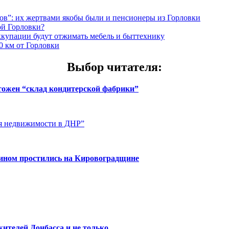
”: их жертвами якобы были и пенсионеры из Горловки
ой Горловки?
оккупации будут отжимать мебель и быттехнику
0 км от Горловки
Выбор читателя
:
чтожен “склад кондитерской фабрики”
ия недвижимости в ДНР”
нином простились на Кировоградщине
ителей Донбасса и не только