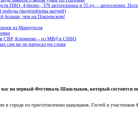
тв ПВО, 4 броне-, 379 автотехники и 55 ед. – артиллерии. Поте
ой победы (видеообзоры матчей)
й больше, чем на Покровском!
енцев из Мариуполя
ловке
 в СВР, Клименко – из МВД в СНБО
рых сам же не написал ни слова
 вас на первый Фестиваль Шашлыков, который состоится по
вли в городе по приготовлению шашлыков. Гостей и участников 