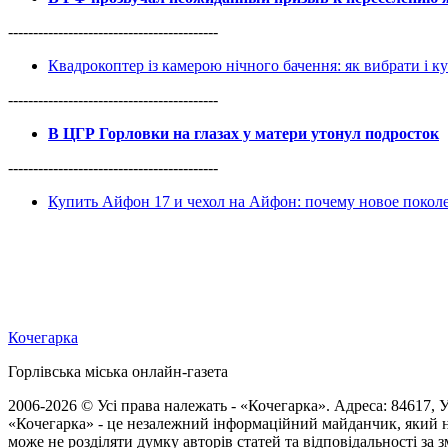
------------------------------------------
Квадрокоптер із камерою нічного бачення: як вибрати і к
------------------------------------------
В ЦГР Горловки на глазах у матери утонул подросток
------------------------------------------
Купить Айфон 17 и чехол на Айфон: почему новое покол
Кочегарка
Горлівська міська онлайн-газета
2006-2026 © Усі права належать - «Кочегарка». Адреса: 84617, Ук
«Кочегарка» - це незалежний інформаційний майданчик, який н
може не розділяти думку авторів статей та відповідальності за