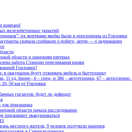
і компанії
ьных железобетонных укрытий
нников”: их жертвами якобы были и пенсионеры из Горловки
ккупанты сначала сообщали о побеге, затем — о задержании
ссе
области
цкой области и ранениям пятерых
влена работа Станции переливания крови
рованной Горловки?
и: в оккупации будут отжимать мебель и быттехнику
 11 ед. броне-, 6 – спец- и 386 – автотехники, 67 – артиллерии
в 20–50 км от Горловки
бачных гигантов: будет ли дефицит
ия
и для лічильника
нецкой области начала расследование
де призывают эвакуироваться
ПЗ
изнь местного жителя, 9 человек получили ранения
многоэтажек в Северскодонецке