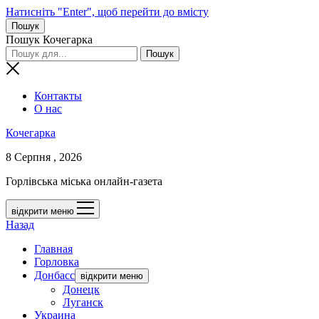
Натисніть "Enter", щоб перейти до вмісту
Пошук
Пошук Кочегарка
Контакты
О нас
Кочегарка
8 Серпня , 2026
Горлівська міська онлайн-газета
відкрити меню
Назад
Главная
Горловка
Донбасс
відкрити меню
Донецк
Луганск
Украина