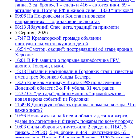
танка, 3 ед. броне-, 1 – спец- и 416 – автотехники, 59 –
артиллерии. Потери РФ в живой силе – 1330 “штыков”!
09:06
На Покровском и Константиновском
направлениях — одинаковое число атак
08:13
Яблучний Спас: дата, традиції та прикмети
5 Серпня , 2026
17:47
В Краматорской громаде объявили
принудительную эвакуацию детей
16:54
“Смотри, овощи”: пострадавший об атаке дрона в
Херсоне
16:01
В РФ заявили о подрыве разработчика FPV-
дронов. Говорят, выжил
15:18
Пытали и насиловали в Горловке: стали известны
имена трех боевиков банды Безлера
13:25
Еще как минимум 35 атак РФ по населению
Донецкой области: 3-х РФ убила, 31 чел. ранен
12:32
От “детсада” до безымянных “промобъектов”:
новая версия событий из Горловки
11:49
В Донецкую область пришла аномальная жара. Что
важно знать?
10:56
Ночная атака на Киев и область: десятки жертв,
удары по логистике и бизнесу, пожары по всему городу
10:03
Силы обороны уничтожили 2 средства ПВО, 5
танков, 2 РСЗО, 5 ед. броне- и 449 – автотехники, 65 –
артиллерии. Потери РФ в живой силе – 1130 “штыков”!