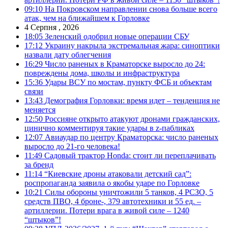
09:10
На Покровском направлении снова больше всего
атак, чем на ближайшем к Горловке
4 Серпня , 2026
18:05
Зеленский одобрил новые операции СБУ
17:12
Украину накрыла экстремальная жара: синоптики
назвали дату облегчения
16:29
Число раненых в Краматорске выросло до 24:
повреждены дома, школы и инфраструктура
15:36
Удары ВСУ по мостам, пункту ФСБ и объектам
связи
13:43
Демография Горловки: время идет – тенденция не
меняется
12:50
Россияне открыто атакуют дронами гражданских,
цинично комментируя такие удары в z-пабликах
12:07
Авиаудар по центру Краматорска: число раненых
выросло до 21-го человека!
11:49
Садовый трактор Honda: стоит ли переплачивать
за бренд
11:14
“Киевские дроны атаковали детский сад”:
роспропаганда заявила о якобы ударе по Горловке
10:21
Силы обороны уничтожили 5 танков, 4 РСЗО, 5
средств ПВО, 4 броне-, 379 автотехники и 55 ед. –
артиллерии. Потери врага в живой силе – 1240
“штыков”!