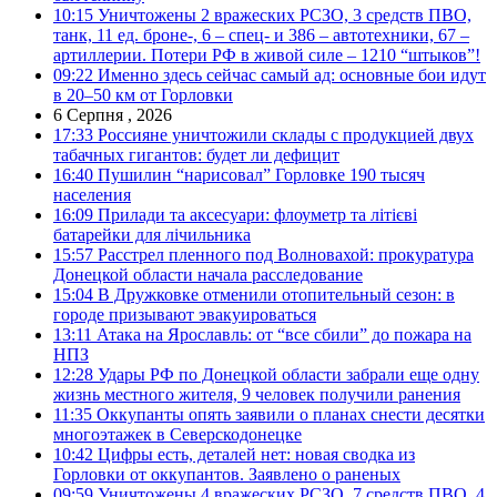
10:15
Уничтожены 2 вражеских РСЗО, 3 средств ПВО,
танк, 11 ед. броне-, 6 – спец- и 386 – автотехники, 67 –
артиллерии. Потери РФ в живой силе – 1210 “штыков”!
09:22
Именно здесь сейчас самый ад: основные бои идут
в 20–50 км от Горловки
6 Серпня , 2026
17:33
Россияне уничтожили склады с продукцией двух
табачных гигантов: будет ли дефицит
16:40
Пушилин “нарисовал” Горловке 190 тысяч
населения
16:09
Прилади та аксесуари: флоуметр та літієві
батарейки для лічильника
15:57
Расстрел пленного под Волновахой: прокуратура
Донецкой области начала расследование
15:04
В Дружковке отменили отопительный сезон: в
городе призывают эвакуироваться
13:11
Атака на Ярославль: от “все сбили” до пожара на
НПЗ
12:28
Удары РФ по Донецкой области забрали еще одну
жизнь местного жителя, 9 человек получили ранения
11:35
Оккупанты опять заявили о планах снести десятки
многоэтажек в Северскодонецке
10:42
Цифры есть, деталей нет: новая сводка из
Горловки от оккупантов. Заявлено о раненых
09:59
Уничтожены 4 вражеских РСЗО, 7 средств ПВО, 4