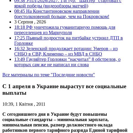
09:38
УПЛ-2026/2027. 1-й тур: “Шахтер” стартовал с
яркой победы (видеообзоры матчей)
08:45
На Константиновском направлении
боестолкновений больше, чем на Покровском!
3 Серпня , 2026
18:18
РФ уничтожила гуманитарную помощь для
переселенцев из Мариуполя
17:25
Пьяный подросток на питбайке устроил ДТП в
Горловке
16:32
Зеленский продолжает ротации: Умеров – из
СНБО в СВР, Клименко – из МВД в СНБО
13:49
Гауляйтер Горловки “насчитал” 8 обстрелов, о
которых сам же не написал ни слова
Все материалы по теме "Последние новости"
С 1 апреля в Украине вырастут все социальные
выплаты
10:39, 1 Квітня , 2011
С сегодняшнего дня в Украине будут повышены
социальные стандарты – минимальная зарплата,
минимальная пенсия, размер должностного оклада
работников первого тарифного разряда Единой тарифной