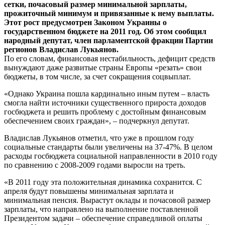
сетки, почасовый размер минимальной зарплаты,
прожиточный минимум и привязанные к нему выплаты.
Этот рост предусмотрен Законом Украины о
государственном бюджете на 2011 год. Об этом сообщил
народный депутат, член парламентской фракции Партии
регионов Владислав Лукьянов.
По его словам, финансовая нестабильность, дефицит средств
вынуждают даже развитые страны Европы «резать» свои
бюджеты, в том числе, за счет сокращения соцвыплат.
«Однако Украина пошла кардинально иным путем – власть
смогла найти источники существенного прироста доходов
госбюджета и решить проблему с достойным финансовым
обеспечением своих граждан», – подчеркнул депутат.
Владислав Лукьянов отметил, что уже в прошлом году
социальные стандарты были увеличены на 37-47%. В целом
расходы госбюджета социальной направленности в 2010 году
по сравнению с 2008-2009 годами выросли на треть.
«В 2011 году эта положительная динамика сохранится. С
апреля будут повышены минимальная зарплата и
минимальная пенсия. Вырастут оклады и почасовой размер
зарплаты, что направлено на выполнение поставленной
Президентом задачи – обеспечение справедливой оплаты