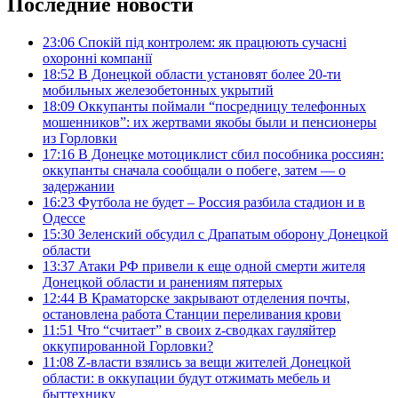
Последние новости
23:06
Спокій під контролем: як працюють сучасні
охоронні компанії
18:52
В Донецкой области установят более 20-ти
мобильных железобетонных укрытий
18:09
Оккупанты поймали “посредницу телефонных
мошенников”: их жертвами якобы были и пенсионеры
из Горловки
17:16
В Донецке мотоциклист сбил пособника россиян:
оккупанты сначала сообщали о побеге, затем — о
задержании
16:23
Футбола не будет – Россия разбила стадион и в
Одессе
15:30
Зеленский обсудил с Драпатым оборону Донецкой
области
13:37
Атаки РФ привели к еще одной смерти жителя
Донецкой области и ранениям пятерых
12:44
В Краматорске закрывают отделения почты,
остановлена работа Станции переливания крови
11:51
Что “считает” в своих z-сводках гауляйтер
оккупированной Горловки?
11:08
Z-власти взялись за вещи жителей Донецкой
области: в оккупации будут отжимать мебель и
быттехнику