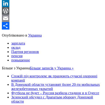
Reddit
LinkedIn
WordPress
Email
Share
Опубліковано в
Украина
зарплата
оклад
Партия регионов
пенсия
повышение
Більше з
Украина
Більше записів у Украина »
Спокій під контролем: як працюють сучасні охоронні
компанії
В Донецкой области установят более 20-ти мобильных
железобетонных укрытий
Футбола не будет – Россия разбила стадион и в Одессе
Зеленский обсудил с Драпатым оборону Донецкой
области