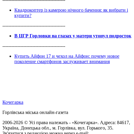
Квадрокоптер із камерою нічного бачення: як вибрати і
купити?
------------------------------------------
В ЦГР Горловки на глазах у матери утонул подросток
------------------------------------------
Купить Айфон 17 и чехол на Айфон: почему новое
поколение смартфонов заслуживает внимания
Кочегарка
Горлівська міська онлайн-газета
2006-2026 © Усі права належать - «Кочегарка». Адреса: 84617,
Україна, Донецька обл., м. Горлівка, вул. Горького, 35.
Зв'язатися з редакцією можна через e-mail: