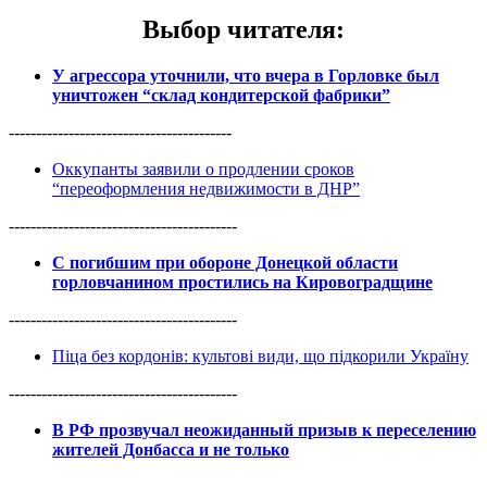
Выбор читателя
:
У агрессора уточнили, что вчера в Горловке был
уничтожен “склад кондитерской фабрики”
-----------------------------------------
Оккупанты заявили о продлении сроков
“переоформления недвижимости в ДНР”
------------------------------------------
С погибшим при обороне Донецкой области
горловчанином простились на Кировоградщине
------------------------------------------
Піца без кордонів: культові види, що підкорили Україну
------------------------------------------
В РФ прозвучал неожиданный призыв к переселению
жителей Донбасса и не только
------------------------------------------