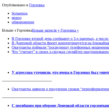
Share
Опубліковано в
Горловка
больница
мороз
обморожение
Більше з
Горловка
Більше записів у Горловка »
В Горловке второй день сообщают о 3-х раненых, а число 
В Донецкой области фронт концентрируется на ближайши
Оккупанты поймали “посредницу телефонных мошенников
Что “считает” в своих z-сводках гауляйтер оккупированн
У агрессора уточнили, что вчера в Горловке был уни
-----------------------------------------
Оккупанты заявили о продлении сроков “переоформлен
------------------------------------------
С погибшим при обороне Донецкой области горловча