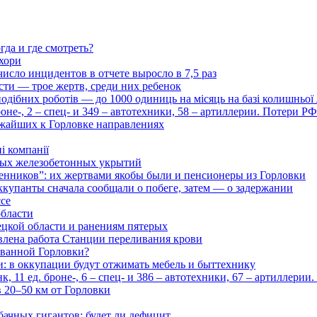
гда и где смотреть?
хори
число инцидентов в отчете выросло в 7,5 раз
сти — трое жертв, среди них ребенок
дібних роботів — до 1000 одиниць на місяць на базі колишньої л
оне-, 2 – спец- и 349 – автотехники, 58 – артиллерии. Потери Р
ижайших к Горловке направлениях
і компанії
ьных железобетонных укрытий
нников”: их жертвами якобы были и пенсионеры из Горловки
ккупанты сначала сообщали о побеге, затем — о задержании
ссе
области
цкой области и ранениям пятерых
влена работа Станции переливания крови
рованной Горловки?
и: в оккупации будут отжимать мебель и быттехнику
 11 ед. броне-, 6 – спец- и 386 – автотехники, 67 – артиллерии
в 20–50 км от Горловки
бачных гигантов: будет ли дефицит