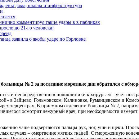
еждены дома, школы и инфраструктура
зи
еняется
инично комментируя такие удары в z-пабликах
росло до 21-го человека!
 бренд
анда заявила о якобы ударе по Горловке
 больницы № 2 за последние морозные дни обратился с обмор
ться и непосредственно в поликлиники к хирургам – учет постр
рой» в Зайцево, Гольмовском, Калиновке, Румянцевском и Комс
тырех терцентрах. В приемном отделении больницы № 2, наприме
тившегося осмотрит дежурный врач, при необходимости измерят д
рожению чаще подвергаются пальцы рук, ног, уши и щеки. Прояв
елых случаях – омертвение мягких тканей. Отмороженную конечн
воду. После этого пострадавший участок следует осторожно раст