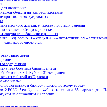
ия
и для лічильника
нецкой области начала расследование
де призывают эвакуироваться
ПЗ
изнь местного жителя, 9 человек получили ранения
многоэтажек в Северскодонецке
 от оккупантов. Заявлено о раненых
ка, 3 ед. броне-, 1 – спец- и 416 – автотехники, 59 – артиллер
— одинаковое число атак
 эвакуацию детей
ерсоне
 Говорят, выжил
мена трех боевиков банды Безлера
 области: 3-х РФ убила, 31 чел. ранен
 версия событий из Горловки
важно знать?
ары по логистике и бизнесу, пожары по всему городу
, 2 РСЗО, 5 ед. броне- и 449 – автотехники, 65 – артиллерии. 
ак, чем на ближайшем к Горловке
азвали дату облегчения