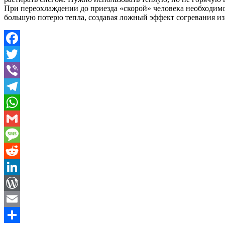
При переохлаждении до приезда «скорой» человека необходимо
большую потерю тепла, создавая ложный эффект согревания изн
Facebook
Twitter
Viber
Telegram
WhatsApp
Gmail
Message
Reddit
LinkedIn
WordPress
Email