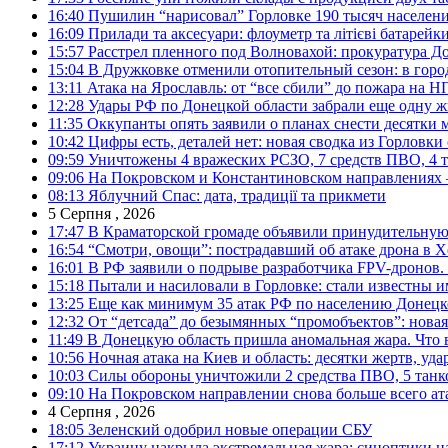
16:40
Пушилин “нарисовал” Горловке 190 тысяч населен
16:09
Прилади та аксесуари: флоуметр та літієві батарейк
15:57
Расстрел пленного под Волновахой: прокуратура До
15:04
В Дружковке отменили отопительный сезон: в горо
13:11
Атака на Ярославль: от “все сбили” до пожара на Н
12:28
Удары РФ по Донецкой области забрали еще одну ж
11:35
Оккупанты опять заявили о планах снести десятки 
10:42
Цифры есть, деталей нет: новая сводка из Горловки
09:59
Уничтожены 4 вражеских РСЗО, 7 средств ПВО, 4 тан
09:06
На Покровском и Константиновском направлениях 
08:13
Яблучний Спас: дата, традиції та прикмети
5 Серпня , 2026
17:47
В Краматорской громаде объявили принудительную
16:54
“Смотри, овощи”: пострадавший об атаке дрона в Х
16:01
В РФ заявили о подрыве разработчика FPV-дронов.
15:18
Пытали и насиловали в Горловке: стали известны и
13:25
Еще как минимум 35 атак РФ по населению Донецкой
12:32
От “детсада” до безымянных “промобъектов”: новая
11:49
В Донецкую область пришла аномальная жара. Что 
10:56
Ночная атака на Киев и область: десятки жертв, уд
10:03
Силы обороны уничтожили 2 средства ПВО, 5 танков
09:10
На Покровском направлении снова больше всего ат
4 Серпня , 2026
18:05
Зеленский одобрил новые операции СБУ
17:12
Украину накрыла экстремальная жара: синоптики н