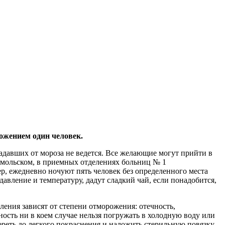
ожением один человек.
адавших от мороза не ведется. Все желающие могут прийти в
омольском, в приемных отделениях больниц № 1
р, ежедневно ночуют пять человек без определенного места
авление и температуру, дадут сладкий чай, если понадобится,
ления зависят от степени отморожения: отечность,
ость ни в коем случае нельзя погружать в холодную воду или
ереть до легкого покраснения и наложить стерильную повязку.