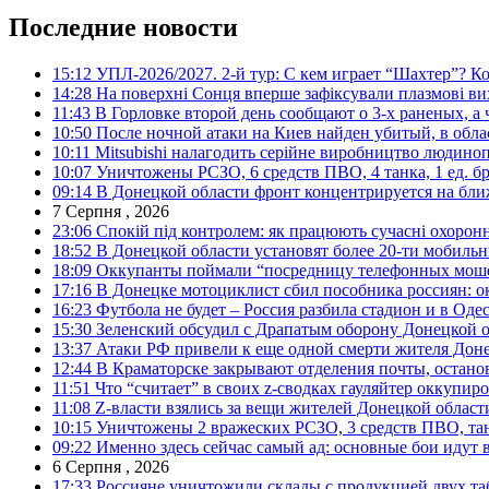
Последние новости
15:12
УПЛ-2026/2027. 2-й тур: С кем играет “Шахтер”? Ко
14:28
На поверхні Сонця вперше зафіксували плазмові ви
11:43
В Горловке второй день сообщают о 3-х раненых, а 
10:50
После ночной атаки на Киев найден убитый, в обла
10:11
Mitsubishi налагодить серійне виробництво людинопо
10:07
Уничтожены РСЗО, 6 средств ПВО, 4 танка, 1 ед. бр
09:14
В Донецкой области фронт концентрируется на бл
7 Серпня , 2026
23:06
Спокій під контролем: як працюють сучасні охоронн
18:52
В Донецкой области установят более 20-ти мобил
18:09
Оккупанты поймали “посредницу телефонных моше
17:16
В Донецке мотоциклист сбил пособника россиян: о
16:23
Футбола не будет – Россия разбила стадион и в Оде
15:30
Зеленский обсудил с Драпатым оборону Донецкой 
13:37
Атаки РФ привели к еще одной смерти жителя Доне
12:44
В Краматорске закрывают отделения почты, остано
11:51
Что “считает” в своих z-сводках гауляйтер оккупи
11:08
Z-власти взялись за вещи жителей Донецкой област
10:15
Уничтожены 2 вражеских РСЗО, 3 средств ПВО, танк,
09:22
Именно здесь сейчас самый ад: основные бои идут 
6 Серпня , 2026
17:33
Россияне уничтожили склады с продукцией двух та