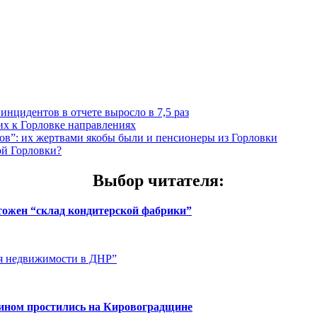
инцидентов в отчете выросло в 7,5 раз
х к Горловке направлениях
”: их жертвами якобы были и пенсионеры из Горловки
ой Горловки?
Выбор читателя
:
чтожен “склад кондитерской фабрики”
ия недвижимости в ДНР”
нином простились на Кировоградщине