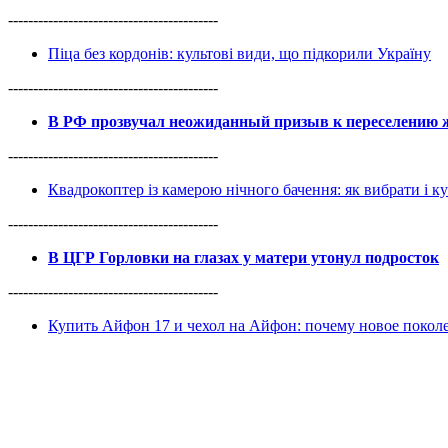
------------------------------------------
Піца без кордонів: культові види, що підкорили Україну
------------------------------------------
В РФ прозвучал неожиданный призыв к переселению ж
------------------------------------------
Квадрокоптер із камерою нічного бачення: як вибрати і к
------------------------------------------
В ЦГР Горловки на глазах у матери утонул подросток
------------------------------------------
Купить Айфон 17 и чехол на Айфон: почему новое покол