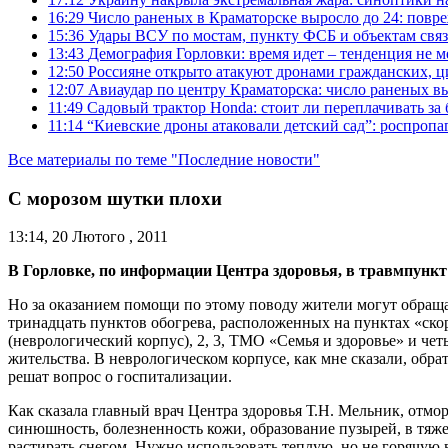
16:29
Число раненых в Краматорске выросло до 24: повр
15:36
Удары ВСУ по мостам, пункту ФСБ и объектам свя
13:43
Демография Горловки: время идет – тенденция не м
12:50
Россияне открыто атакуют дронами гражданских, ц
12:07
Авиаудар по центру Краматорска: число раненых вы
11:49
Садовый трактор Honda: стоит ли переплачивать за
11:14
“Киевские дроны атаковали детский сад”: роспропаг
Все материалы по теме "Последние новости"
С морозом шутки плохи
13:14, 20 Лютого , 2011
В Горловке, по информации Центра здоровья, в травмпункт
Но за оказанием помощи по этому поводу жители могут обраща
тринадцать пунктов обогрева, расположенных на пунктах «ско
(неврологический корпус), 2, 3, ТМО «Семья и здоровье» и че
жительства. В неврологическом корпусе, как мне сказали, обра
решат вопрос о госпитализации.
Как сказала главный врач Центра здоровья Т.Н. Мельник, отмо
синюшность, болезненность кожи, образование пузырей, в тяж
растирать снегом. Нужно использовать теплую, но не горячую 