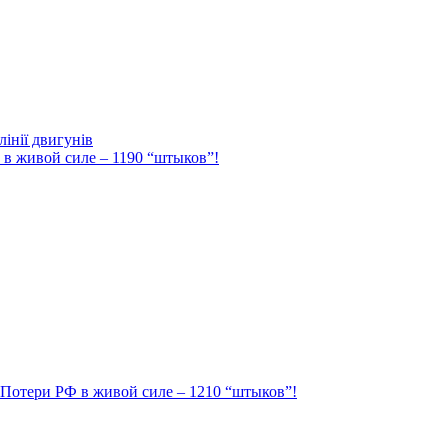
інії двигунів
Ф в живой силе – 1190 “штыков”!
. Потери РФ в живой силе – 1210 “штыков”!