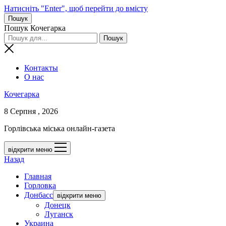
Натисніть "Enter", щоб перейти до вмісту
Пошук
Пошук Кочегарка
Контакты
О нас
Кочегарка
8 Серпня , 2026
Горлівська міська онлайн-газета
відкрити меню
Назад
Главная
Горловка
Донбасс
відкрити меню
Донецк
Луганск
Украина