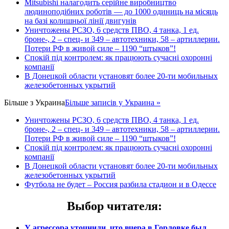
Mitsubishi налагодить серійне виробництво
людиноподібних роботів — до 1000 одиниць на місяць
на базі колишньої лінії двигунів
Уничтожены РСЗО, 6 средств ПВО, 4 танка, 1 ед.
броне-, 2 – спец- и 349 – автотехники, 58 – артиллерии.
Потери РФ в живой силе – 1190 “штыков”!
Спокій під контролем: як працюють сучасні охоронні
компанії
В Донецкой области установят более 20-ти мобильных
железобетонных укрытий
Більше з
Украина
Більше записів у Украина »
Уничтожены РСЗО, 6 средств ПВО, 4 танка, 1 ед.
броне-, 2 – спец- и 349 – автотехники, 58 – артиллерии.
Потери РФ в живой силе – 1190 “штыков”!
Спокій під контролем: як працюють сучасні охоронні
компанії
В Донецкой области установят более 20-ти мобильных
железобетонных укрытий
Футбола не будет – Россия разбила стадион и в Одессе
Выбор читателя
:
У агрессора уточнили, что вчера в Горловке был