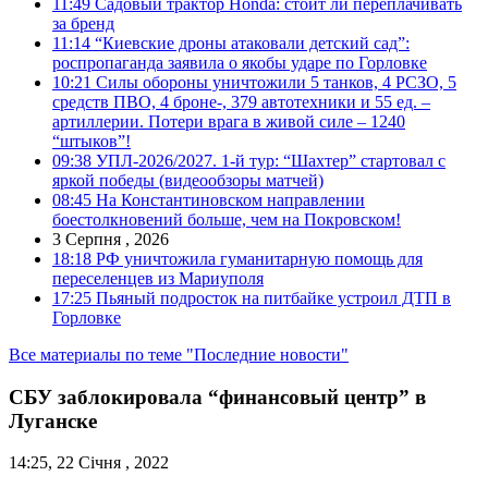
11:49
Садовый трактор Honda: стоит ли переплачивать
за бренд
11:14
“Киевские дроны атаковали детский сад”:
роспропаганда заявила о якобы ударе по Горловке
10:21
Силы обороны уничтожили 5 танков, 4 РСЗО, 5
средств ПВО, 4 броне-, 379 автотехники и 55 ед. –
артиллерии. Потери врага в живой силе – 1240
“штыков”!
09:38
УПЛ-2026/2027. 1-й тур: “Шахтер” стартовал с
яркой победы (видеообзоры матчей)
08:45
На Константиновском направлении
боестолкновений больше, чем на Покровском!
3 Серпня , 2026
18:18
РФ уничтожила гуманитарную помощь для
переселенцев из Мариуполя
17:25
Пьяный подросток на питбайке устроил ДТП в
Горловке
Все материалы по теме "Последние новости"
СБУ заблокировала “финансовый центр” в
Луганске
14:25, 22 Січня , 2022