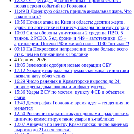
12:32
От “детсада” до безымянных “промобъектов”:
новая версия событий из Горловки
11:49
В Донецкую область пришла аномальная жара. Что
важно знать?
10:56
Ночная атака на Киев и область: десятки жертв,
удары по логистике и бизнесу, пожары по всему городу
10:03
Силы обороны уничтожили 2 средства ПВО, 5
танков, 2 РСЗО, 5 ед. броне- и 449 – автотехники, 65 –
артиллерии. Потери РФ в живой силе – 1130 “штыков”!
09:10
На Покровском направлении снова больше всего
атак, чем на ближайшем к Горловке
4 Серпня , 2026
18:05
Зеленский одобрил новые операции СБУ
17:12
Украину накрыла экстремальная жара: синоптики
назвали дату облегчения
16:29
Число раненых в Краматорске выросло до 24:
повреждены дома, школы и инфраструктура
15:36
Удары ВСУ по мостам, пункту ФСБ и объектам
связи
13:43
Демография Горловки: время идет – тенденция не
меняется
12:50
Россияне открыто атакуют дронами гражданских,
цинично комментируя такие удары в z-пабликах
12:07
Авиаудар по центру Краматорска: число раненых
выросло до 21-го человека!