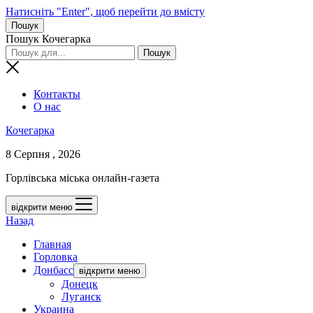
Натисніть "Enter", щоб перейти до вмісту
Пошук
Пошук Кочегарка
Контакты
О нас
Кочегарка
8 Серпня , 2026
Горлівська міська онлайн-газета
відкрити меню
Назад
Главная
Горловка
Донбасс
відкрити меню
Донецк
Луганск
Украина