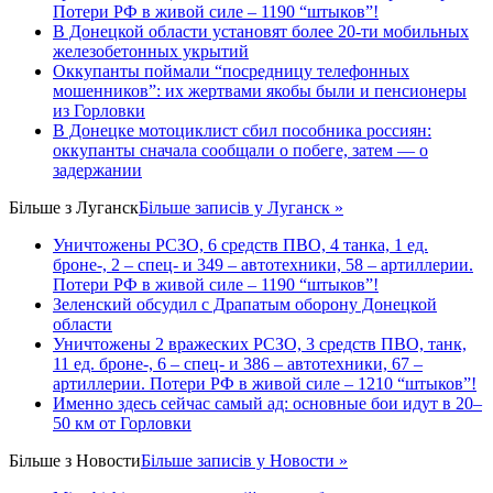
Потери РФ в живой силе – 1190 “штыков”!
В Донецкой области установят более 20-ти мобильных
железобетонных укрытий
Оккупанты поймали “посредницу телефонных
мошенников”: их жертвами якобы были и пенсионеры
из Горловки
В Донецке мотоциклист сбил пособника россиян:
оккупанты сначала сообщали о побеге, затем — о
задержании
Більше з
Луганск
Більше записів у Луганск »
Уничтожены РСЗО, 6 средств ПВО, 4 танка, 1 ед.
броне-, 2 – спец- и 349 – автотехники, 58 – артиллерии.
Потери РФ в живой силе – 1190 “штыков”!
Зеленский обсудил с Драпатым оборону Донецкой
области
Уничтожены 2 вражеских РСЗО, 3 средств ПВО, танк,
11 ед. броне-, 6 – спец- и 386 – автотехники, 67 –
артиллерии. Потери РФ в живой силе – 1210 “штыков”!
Именно здесь сейчас самый ад: основные бои идут в 20–
50 км от Горловки
Більше з
Новости
Більше записів у Новости »