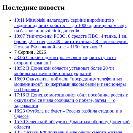
Последние новости
10:11
Mitsubishi налагодить серійне виробництво
людиноподібних роботів — до 1000 одиниць на місяць
на базі колишньої лінії двигунів
10:07
Уничтожены РСЗО, 6 средств ПВО, 4 танка, 1 ед.
броне-, 2 – спец- и 349 – автотехники, 58 – артиллерии.
Потери РФ в живой силе – 1190 “штыков”!
7 Серпня , 2026
23:06
Спокій під контролем: як працюють сучасні
охоронні компанії
18:52
В Донецкой области установят более 20-ти
мобильных железобетонных укрытий
18:09
Оккупанты поймали “посредницу телефонных
мошенников”: их жертвами якобы были и пенсионеры
из Горловки
17:16
В Донецке мотоциклист сбил пособника россиян:
оккупанты сначала сообщали о побеге, затем — о
задержании
16:23
Футбола не будет – Россия разбила стадион и в
Одессе
15:30
Зеленский обсудил с Драпатым оборону Донецкой
области
13:37
Атаки РФ привели к еще одной смерти жителя