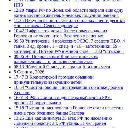
НПЗ
12:28
Удары РФ по Донецкой области забрали еще одну
жизнь местного жителя, 9 человек получили ранения
11:35
Оккупанты опять заявили о планах снести десятки
многоэтажек в Северскодонецке
10:42
Цифры есть, деталей нет: новая сводка из
Горловки от оккупантов. Заявлено о раненых
09:59
Уничтожены 4 вражеских РСЗО, 7 средств ПВО, 4
танка, 3 ед. броне-, 1 – спец- и 416 – автотехники, 59 –
артиллерии. Потери РФ в живой силе – 1330 “штыков”!
09:06
На Покровском и Константиновском
направлениях — одинаковое число атак
08:13
Яблучний Спас: дата, традиції та прикмети
5 Серпня , 2026
17:47
В Краматорской громаде объявили
принудительную эвакуацию детей
16:54
“Смотри, овощи”: пострадавший об атаке дрона в
Херсоне
16:01
В РФ заявили о подрыве разработчика FPV-
дронов. Говорят, выжил
15:18
Пытали и насиловали в Горловке: стали известны
имена трех боевиков банды Безлера
13:25
Еще как минимум 35 атак РФ по населению
Донецкой области: 3-х РФ убила, 31 чел. ранен