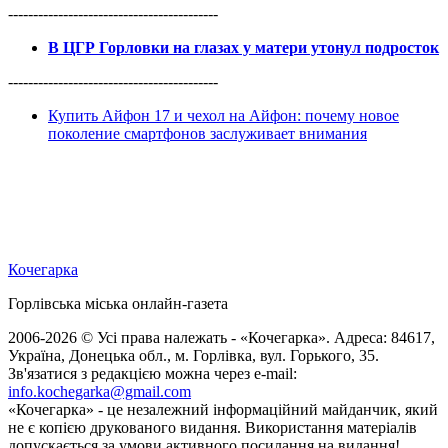
------------------------------------------
В ЦГР Горловки на глазах у матери утонул подросток
------------------------------------------
Купить Айфон 17 и чехол на Айфон: почему новое
поколение смартфонов заслуживает внимания
Кочегарка
Горлівська міська онлайн-газета
2006-2026 © Усі права належать - «Кочегарка». Адреса: 84617,
Україна, Донецька обл., м. Горлівка, вул. Горького, 35.
Зв'язатися з редакцією можна через e-mail:
info.kochegarka@gmail.com
«Кочегарка» - це незалежний інформаційний майданчик, який
не є копією друкованого видання. Використання матеріалів
допускається за умови активного посилання на видання!