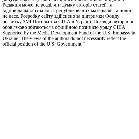
Редакція може не розділяти думку авторів статей та
відповідальності за зміст републікованих матеріалів та новин
не несе. Розробку сайту здійснено за підтримки Фонду
розвитку ЗМІ Посольства США в Україні. Погляди авторів не
обов'язково збігаються з офіційною позицією уряду США.
Supported by the Media Development Fund of the U.S. Embassy in
Ukraine. The views of the authors do not necessarily reflect the
official position of the U.S. Government.”