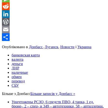
Message
Reddit
LinkedIn
WordPress
Email
Share
Опубліковано в
Донбасс
,
Луганск
,
Новости
і
Украина
банковская карта
валюта
деньги
ЛНР
наличные
обмен
перевод
СБУ
Більше з
Донбасс
Більше записів у Донбасс »
Уничтожены РСЗО, 6 средств ПВО, 4 танка, 1 ед.
броне-, 2 – спец- и 349 – автотехники, 58 – артиллерии.