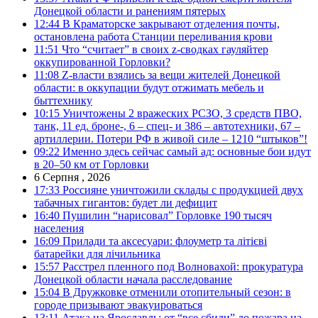
Донецкой области и ранениям пятерых
12:44
В Краматорске закрывают отделения почты,
остановлена работа Станции переливания крови
11:51
Что “считает” в своих z-сводках гауляйтер
оккупированной Горловки?
11:08
Z-власти взялись за вещи жителей Донецкой
области: в оккупации будут отжимать мебель и
быттехнику
10:15
Уничтожены 2 вражеских РСЗО, 3 средств ПВО,
танк, 11 ед. броне-, 6 – спец- и 386 – автотехники, 67 –
артиллерии. Потери РФ в живой силе – 1210 “штыков”!
09:22
Именно здесь сейчас самый ад: основные бои идут
в 20–50 км от Горловки
6 Серпня , 2026
17:33
Россияне уничтожили склады с продукцией двух
табачных гигантов: будет ли дефицит
16:40
Пушилин “нарисовал” Горловке 190 тысяч
населения
16:09
Прилади та аксесуари: флоуметр та літієві
батарейки для лічильника
15:57
Расстрел пленного под Волновахой: прокуратура
Донецкой области начала расследование
15:04
В Дружковке отменили отопительный сезон: в
городе призывают эвакуироваться
13:11
Атака на Ярославль: от “все сбили” до пожара на