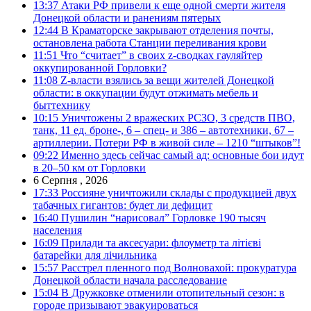
13:37
Атаки РФ привели к еще одной смерти жителя
Донецкой области и ранениям пятерых
12:44
В Краматорске закрывают отделения почты,
остановлена работа Станции переливания крови
11:51
Что “считает” в своих z-сводках гауляйтер
оккупированной Горловки?
11:08
Z-власти взялись за вещи жителей Донецкой
области: в оккупации будут отжимать мебель и
быттехнику
10:15
Уничтожены 2 вражеских РСЗО, 3 средств ПВО,
танк, 11 ед. броне-, 6 – спец- и 386 – автотехники, 67 –
артиллерии. Потери РФ в живой силе – 1210 “штыков”!
09:22
Именно здесь сейчас самый ад: основные бои идут
в 20–50 км от Горловки
6 Серпня , 2026
17:33
Россияне уничтожили склады с продукцией двух
табачных гигантов: будет ли дефицит
16:40
Пушилин “нарисовал” Горловке 190 тысяч
населения
16:09
Прилади та аксесуари: флоуметр та літієві
батарейки для лічильника
15:57
Расстрел пленного под Волновахой: прокуратура
Донецкой области начала расследование
15:04
В Дружковке отменили отопительный сезон: в
городе призывают эвакуироваться