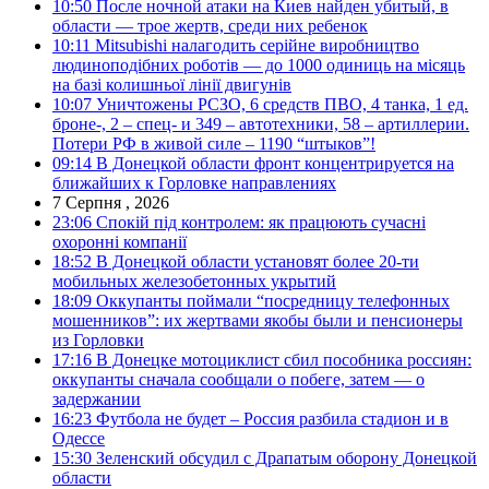
10:50
После ночной атаки на Киев найден убитый, в
области — трое жертв, среди них ребенок
10:11
Mitsubishi налагодить серійне виробництво
людиноподібних роботів — до 1000 одиниць на місяць
на базі колишньої лінії двигунів
10:07
Уничтожены РСЗО, 6 средств ПВО, 4 танка, 1 ед.
броне-, 2 – спец- и 349 – автотехники, 58 – артиллерии.
Потери РФ в живой силе – 1190 “штыков”!
09:14
В Донецкой области фронт концентрируется на
ближайших к Горловке направлениях
7 Серпня , 2026
23:06
Спокій під контролем: як працюють сучасні
охоронні компанії
18:52
В Донецкой области установят более 20-ти
мобильных железобетонных укрытий
18:09
Оккупанты поймали “посредницу телефонных
мошенников”: их жертвами якобы были и пенсионеры
из Горловки
17:16
В Донецке мотоциклист сбил пособника россиян:
оккупанты сначала сообщали о побеге, затем — о
задержании
16:23
Футбола не будет – Россия разбила стадион и в
Одессе
15:30
Зеленский обсудил с Драпатым оборону Донецкой
области