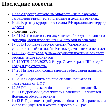
Последние новости
11:32
Агрессор атакованы многоэтажки в Харькове:
разрушены этажи, есть погибшие и десятки раненых
10:29
В разгар курортного сезона РФ продолжает террор
Одессы
8 Серпня , 2026
18:41
ВСУ взяли в плен двух жителей оккупированного
Донецка, мобилизованных РФ: что они рассказали
17:58
В Горловке требуют снести “самовольно”
установленный ситилайт. Кто владелец – никто не знает
17:05
В Донецке за день — серия отключений: без света
десятки тысяч абонентов
15:12
УПЛ-2026/2027. 2-й тур: С кем играет “Шахтер”?
Когда и где смотреть?
14:28
На поверхні Сонця вперше зафіксували плазмові
вихори
13:29
Как оформить пенсию онлайн: пошаговая
инструкция от ПФУ
12:36
РФ продолжает бить по населению авиацией,
РСЗО и дронами: убит житель Славянска, 13 жителей
Донецкой области ранены
11:43
В Горловке второй день сообщают о 3-х раненых, а
число инцидентов в отчете выросло в 7,5 раз