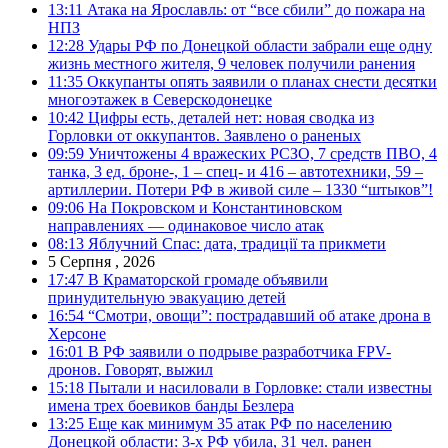
13:11
Атака на Ярославль: от “все сбили” до пожара на
НПЗ
12:28
Удары РФ по Донецкой области забрали еще одну
жизнь местного жителя, 9 человек получили ранения
11:35
Оккупанты опять заявили о планах снести десятки
многоэтажек в Северскодонецке
10:42
Цифры есть, деталей нет: новая сводка из
Горловки от оккупантов. Заявлено о раненых
09:59
Уничтожены 4 вражеских РСЗО, 7 средств ПВО, 4
танка, 3 ед. броне-, 1 – спец- и 416 – автотехники, 59 –
артиллерии. Потери РФ в живой силе – 1330 “штыков”!
09:06
На Покровском и Константиновском
направлениях — одинаковое число атак
08:13
Яблучний Спас: дата, традиції та прикмети
5 Серпня , 2026
17:47
В Краматорской громаде объявили
принудительную эвакуацию детей
16:54
“Смотри, овощи”: пострадавший об атаке дрона в
Херсоне
16:01
В РФ заявили о подрыве разработчика FPV-
дронов. Говорят, выжил
15:18
Пытали и насиловали в Горловке: стали известны
имена трех боевиков банды Безлера
13:25
Еще как минимум 35 атак РФ по населению
Донецкой области: 3-х РФ убила, 31 чел. ранен