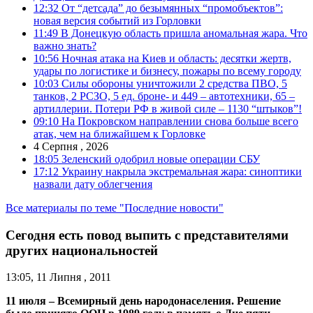
12:32
От “детсада” до безымянных “промобъектов”:
новая версия событий из Горловки
11:49
В Донецкую область пришла аномальная жара. Что
важно знать?
10:56
Ночная атака на Киев и область: десятки жертв,
удары по логистике и бизнесу, пожары по всему городу
10:03
Силы обороны уничтожили 2 средства ПВО, 5
танков, 2 РСЗО, 5 ед. броне- и 449 – автотехники, 65 –
артиллерии. Потери РФ в живой силе – 1130 “штыков”!
09:10
На Покровском направлении снова больше всего
атак, чем на ближайшем к Горловке
4 Серпня , 2026
18:05
Зеленский одобрил новые операции СБУ
17:12
Украину накрыла экстремальная жара: синоптики
назвали дату облегчения
Все материалы по теме "Последние новости"
Сегодня есть повод выпить с представителями
других национальностей
13:05, 11 Липня , 2011
11 июля – Всемирный день народонаселения. Решение