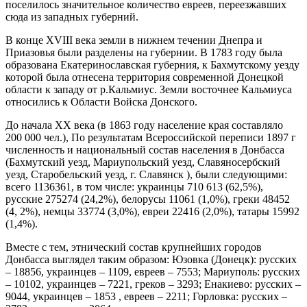
поселилось значительное количество евреев, переезжавших
сюда из западных губерний.
В конце XVIII века земли в нижнем течении Днепра и
Приазовья были разделены на губернии. В 1783 году была
образована Екатеринославская губерния, к Бахмутскому уезду
которой была отнесена территория современной Донецкой
области к западу от р.Кальмиус. Земли восточнее Кальмиуса
относились к Области Войска Донского.
До начала ХХ века (в 1863 году население края составляло
200 000 чел.), По результатам Всероссийской переписи 1897 г
численность и национальный состав населения в Донбасса
(Бахмутский уезд, Мариупольский уезд, Славяносербский
уезд, Старобельский уезд, г. Славянск ), были следующими:
всего 1136361, в том числе: украинцы 710 613 (62,5%),
русские 275274 (24,2%), белорусы 11061 (1,0%), греки 48452
(4, 2%), немцы 33774 (3,0%), евреи 22416 (2,0%), татары 15992
(1,4%).
Вместе с тем, этнический состав крупнейших городов
Донбасса выглядел таким образом: Юзовка (Донецк): русских
– 18856, украинцев – 1109, евреев – 7553; Мариуполь: русских
– 10102, украинцев – 7221, греков – 3293; Енакиево: русских –
9044, украинцев – 1853 , евреев – 2211; Горловка: русских –