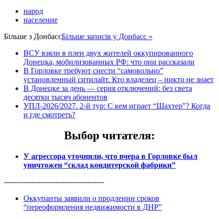
народ
население
Більше з
Донбасс
Більше записів у Донбасс »
ВСУ взяли в плен двух жителей оккупированного
Донецка, мобилизованных РФ: что они рассказали
В Горловке требуют снести “самовольно”
установленный ситилайт. Кто владелец – никто не знает
В Донецке за день — серия отключений: без света
десятки тысяч абонентов
УПЛ-2026/2027. 2-й тур: С кем играет “Шахтер”? Когда
и где смотреть?
Выбор читателя
:
У агрессора уточнили, что вчера в Горловке был
уничтожен “склад кондитерской фабрики”
-----------------------------------------
Оккупанты заявили о продлении сроков
“переоформления недвижимости в ДНР”