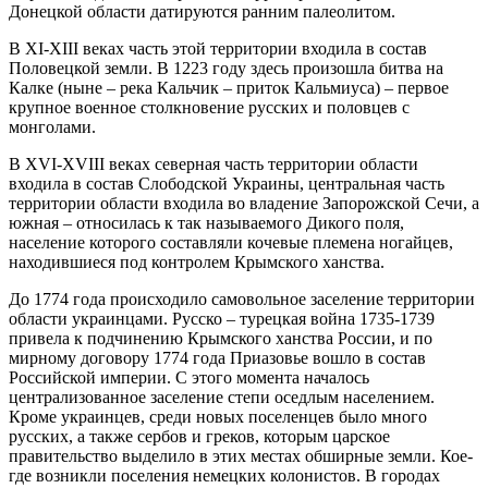
Донецкой области датируются ранним палеолитом.
В XI-XIII веках часть этой территории входила в состав
Половецкой земли. В 1223 году здесь произошла битва на
Калке (ныне – река Кальчик – приток Кальмиуса) – первое
крупное военное столкновение русских и половцев с
монголами.
В XVI-XVIII веках северная часть территории области
входила в состав Слободской Украины, центральная часть
территории области входила во владение Запорожской Сечи, а
южная – относилась к так называемого Дикого поля,
население которого составляли кочевые племена ногайцев,
находившиеся под контролем Крымского ханства.
До 1774 года происходило самовольное заселение территории
области украинцами. Русско – турецкая война 1735-1739
привела к подчинению Крымского ханства России, и по
мирному договору 1774 года Приазовье вошло в состав
Российской империи. С этого момента началось
централизованное заселение степи оседлым населением.
Кроме украинцев, среди новых поселенцев было много
русских, а также сербов и греков, которым царское
правительство выделило в этих местах обширные земли. Кое-
где возникли поселения немецких колонистов. В городах