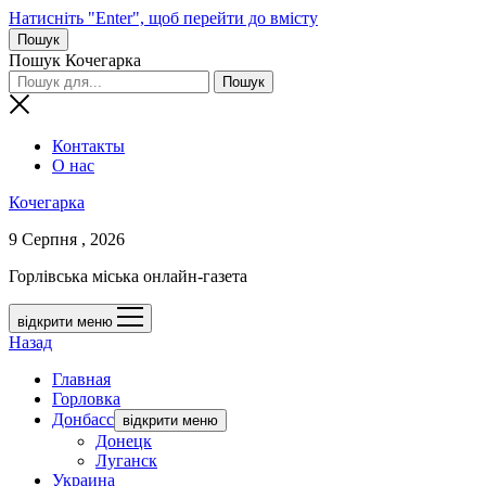
Натисніть "Enter", щоб перейти до вмісту
Пошук
Пошук Кочегарка
Контакты
О нас
Кочегарка
9 Серпня , 2026
Горлівська міська онлайн-газета
відкрити меню
Назад
Главная
Горловка
Донбасс
відкрити меню
Донецк
Луганск
Украина