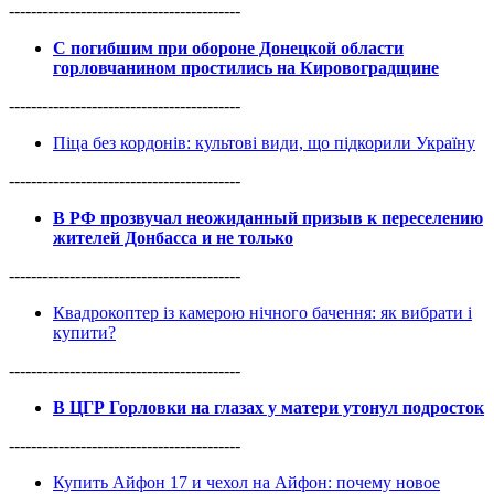
------------------------------------------
С погибшим при обороне Донецкой области
горловчанином простились на Кировоградщине
------------------------------------------
Піца без кордонів: культові види, що підкорили Україну
------------------------------------------
В РФ прозвучал неожиданный призыв к переселению
жителей Донбасса и не только
------------------------------------------
Квадрокоптер із камерою нічного бачення: як вибрати і
купити?
------------------------------------------
В ЦГР Горловки на глазах у матери утонул подросток
------------------------------------------
Купить Айфон 17 и чехол на Айфон: почему новое