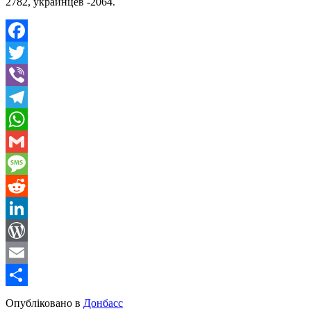
2782, украинцев -2064.
Facebook
Twitter
Viber
Telegram
WhatsApp
Gmail
Message
Reddit
LinkedIn
WordPress
Email
Share
Опубліковано в
Донбасс