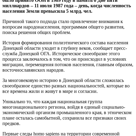
было принято ООН в 1989 году в память о Дне пяти
миллиардов – 11 июля 1987 года – день, когда численность
населения Земли превысила 5 млрд. чел.
Причиной такого подхода стало привлечение внимания к
вопросам народонаселения, программам общего развития,
поиска решения общих проблем.
История формирования полиэтнического состава населения
Донецкой области уходит в глубину веков, сообщает пресс-
служба Донецкой ОГА. Историческое своеобразие этого
процесса заключалось в том, что он происходил в условиях
миграции, перемещения потоков населения, главным образом,
восточнославянских народов.
За многовековую историю в Донецкой области сложилась
своеобразное единство разных национальностей, которые во
все времена жили и живут в мире и согласии.
Уникально то, что каждая национальная группа
многонационального региона, войдя в единый социально-
экономический организм промышленного края, в этническом
плане осталась самобытной, сохранила все признаки своих
предков.
Первые следы homo sapiens на территории современной