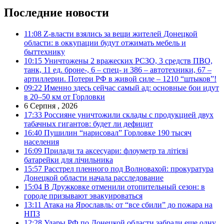
Последние новости
11:08
Z-власти взялись за вещи жителей Донецкой
области: в оккупации будут отжимать мебель и
быттехнику
10:15
Уничтожены 2 вражеских РСЗО, 3 средств ПВО,
танк, 11 ед. броне-, 6 – спец- и 386 – автотехники, 67 –
артиллерии. Потери РФ в живой силе – 1210 “штыков”!
09:22
Именно здесь сейчас самый ад: основные бои идут
в 20–50 км от Горловки
6 Серпня , 2026
17:33
Россияне уничтожили склады с продукцией двух
табачных гигантов: будет ли дефицит
16:40
Пушилин “нарисовал” Горловке 190 тысяч
населения
16:09
Прилади та аксесуари: флоуметр та літієві
батарейки для лічильника
15:57
Расстрел пленного под Волновахой: прокуратура
Донецкой области начала расследование
15:04
В Дружковке отменили отопительный сезон: в
городе призывают эвакуироваться
13:11
Атака на Ярославль: от “все сбили” до пожара на
НПЗ
12:28
Удары РФ по Донецкой области забрали еще одну