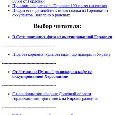
50 км от Горловки
Пушилин “нарисовал” Горловке 190 тысяч населения
Цифры есть, деталей нет: новая сводка из Горловки от
оккупантов. Заявлено о раненых
Выбор читателя
:
В Сети появились фото из оккупированной Горловки
-----------------------------------------
Піца без кордонів: культові види, що підкорили Україну
------------------------------------------
От “атаки на Путина” до пожара в кафе на
оккупированной Херсонщине
------------------------------------------
С погибшим при обороне Донецкой области
горловчанином простились на Кировоградщине
------------------------------------------