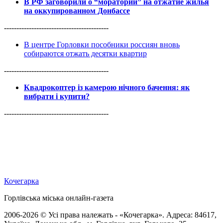
В РФ заговорили о “моратории” на отжатие жилья
на оккупированном Донбассе
------------------------------------------
В центре Горловки пособники россиян вновь
собираются отжать десятки квартир
------------------------------------------
Квадрокоптер із камерою нічного бачення: як
вибрати і купити?
------------------------------------------
Кочегарка
Горлівська міська онлайн-газета
2006-2026 © Усі права належать - «Кочегарка». Адреса: 84617,