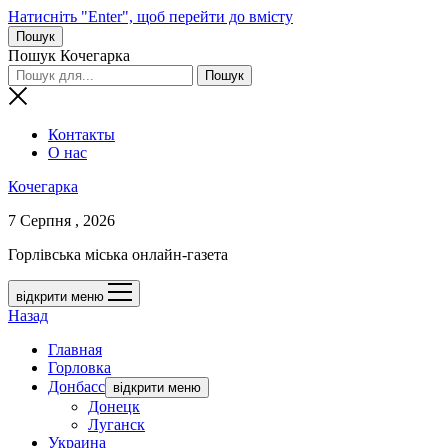
Натисніть "Enter", щоб перейти до вмісту
Пошук
Пошук Кочегарка
Контакты
О нас
Кочегарка
7 Серпня , 2026
Горлівська міська онлайн-газета
відкрити меню
Назад
Главная
Горловка
Донбасс
відкрити меню
Донецк
Луганск
Украина