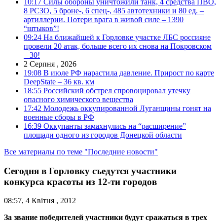
10:17
Силы обороны уничтожили танк, 4 средства ПВО,
8 РСЗО, 5 броне-, 6 спец-, 485 автотехники и 80 ед. –
артиллерии. Потери врага в живой силе – 1390
“штыков”!
09:24
На ближайшей к Горловке участке ЛБС россияне
провели 20 атак, больше всего их снова на Покровском
– 30!
2 Серпня , 2026
19:08
В июле РФ нарастила давление. Прирост по карте
DeepState – 36 кв. км
18:55
Российский обстрел спровоцировал утечку
опасного химического вещества
17:42
Молодежь оккупированной Луганщины гонят на
военные сборы в РФ
16:39
Оккупанты замахнулись на “расширение”
площади одного из городов Донецкой области
Все материалы по теме "Последние новости"
Сегодня в Горловку съедутся участники
конкурса красоты из 12-ти городов
08:57, 4 Квітня , 2012
За звание победителей участники будут сражаться в трех