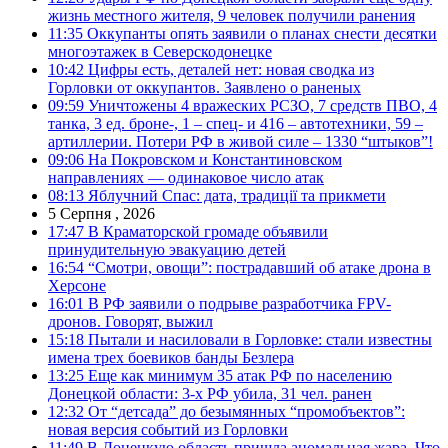
жизнь местного жителя, 9 человек получили ранения
11:35
Оккупанты опять заявили о планах снести десятки
многоэтажек в Северскодонецке
10:42
Цифры есть, деталей нет: новая сводка из
Горловки от оккупантов. Заявлено о раненых
09:59
Уничтожены 4 вражеских РСЗО, 7 средств ПВО, 4
танка, 3 ед. броне-, 1 – спец- и 416 – автотехники, 59 –
артиллерии. Потери РФ в живой силе – 1330 “штыков”!
09:06
На Покровском и Константиновском
направлениях — одинаковое число атак
08:13
Яблучний Спас: дата, традиції та прикмети
5 Серпня , 2026
17:47
В Краматорской громаде объявили
принудительную эвакуацию детей
16:54
“Смотри, овощи”: пострадавший об атаке дрона в
Херсоне
16:01
В РФ заявили о подрыве разработчика FPV-
дронов. Говорят, выжил
15:18
Пытали и насиловали в Горловке: стали известны
имена трех боевиков банды Безлера
13:25
Еще как минимум 35 атак РФ по населению
Донецкой области: 3-х РФ убила, 31 чел. ранен
12:32
От “детсада” до безымянных “промобъектов”:
новая версия событий из Горловки
11:49
В Донецкую область пришла аномальная жара. Что