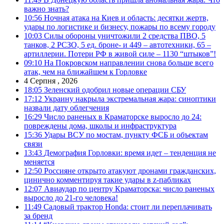
важно знать?
10:56
Ночная атака на Киев и область: десятки жертв,
удары по логистике и бизнесу, пожары по всему городу
10:03
Силы обороны уничтожили 2 средства ПВО, 5
танков, 2 РСЗО, 5 ед. броне- и 449 – автотехники, 65 –
артиллерии. Потери РФ в живой силе – 1130 “штыков”!
09:10
На Покровском направлении снова больше всего
атак, чем на ближайшем к Горловке
4 Серпня , 2026
18:05
Зеленский одобрил новые операции СБУ
17:12
Украину накрыла экстремальная жара: синоптики
назвали дату облегчения
16:29
Число раненых в Краматорске выросло до 24:
повреждены дома, школы и инфраструктура
15:36
Удары ВСУ по мостам, пункту ФСБ и объектам
связи
13:43
Демография Горловки: время идет – тенденция не
меняется
12:50
Россияне открыто атакуют дронами гражданских,
цинично комментируя такие удары в z-пабликах
12:07
Авиаудар по центру Краматорска: число раненых
выросло до 21-го человека!
11:49
Садовый трактор Honda: стоит ли переплачивать
за бренд