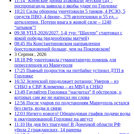
11:14
“Киевские дроны атаковали детский сад”:
роспропаганда заявила о якобы ударе по Горловке
10:21
Силы обороны уничтожили 5 танков, 4 РСЗО, 5
средств ПВО, 4 броне-, 379 автотехники и 55 ед. –
артиллерии. Потери врага в живой силе – 1240
“штыков”!
09:38
УПЛ-2026/2027. 1-й тур: “Шахтер” стартовал с
яркой победы (видеообзоры матчей)
08:45
На Константиновском направлении
боестолкновений больше, чем на Покровском!
3 Серпня , 2026
18:18
РФ уничтожила гуманитарную помощь для
переселенцев из Мариуполя
17:25
Пьяный подросток на питбайке устроил ДТП в
Горловке
16:32
Зеленский продолжает ротации: Умеров – из
СНБО в СВР, Клименко – из МВД в СНБО
13:49
Гауляйтер Горловки “насчитал” 8 обстрелов, о
которых сам же не написал ни слова
12:56
После ударов по подстанциям Мариуполь остался
без света, воды и связи
12:03
Ничего нового! Обнародован график подачи воды
в оккупированной Горловке на август
11:10
Ни дня без трагедии! В Донецкой области РФ
убила 2 гражданских, 14 ранены