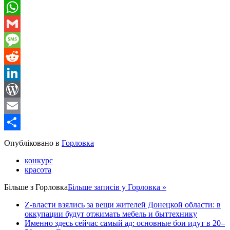
Telegram
WhatsApp
Gmail
Message
Reddit
LinkedIn
WordPress
Email
Share
Опубліковано в
Горловка
конкурс
красота
Більше з
Горловка
Більше записів у Горловка »
Z-власти взялись за вещи жителей Донецкой области: в
оккупации будут отжимать мебель и быттехнику
Именно здесь сейчас самый ад: основные бои идут в 20–