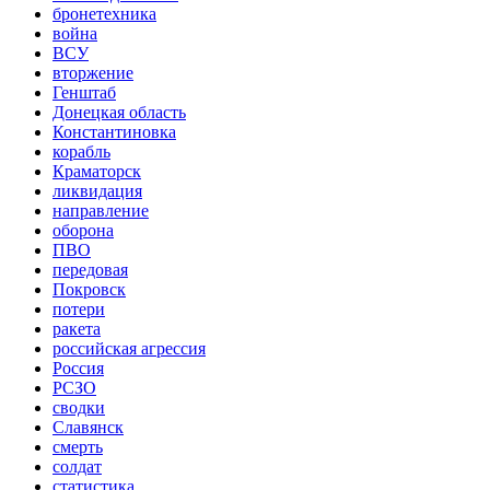
бронетехника
война
ВСУ
вторжение
Генштаб
Донецкая область
Константиновка
корабль
Краматорск
ликвидация
направление
оборона
ПВО
передовая
Покровск
потери
ракета
российская агрессия
Россия
РСЗО
сводки
Славянск
смерть
солдат
статистика