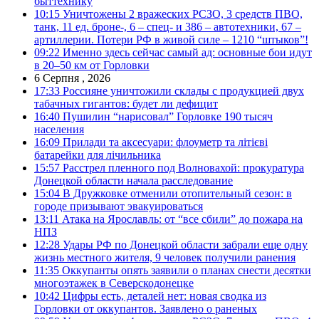
быттехнику
10:15
Уничтожены 2 вражеских РСЗО, 3 средств ПВО,
танк, 11 ед. броне-, 6 – спец- и 386 – автотехники, 67 –
артиллерии. Потери РФ в живой силе – 1210 “штыков”!
09:22
Именно здесь сейчас самый ад: основные бои идут
в 20–50 км от Горловки
6 Серпня , 2026
17:33
Россияне уничтожили склады с продукцией двух
табачных гигантов: будет ли дефицит
16:40
Пушилин “нарисовал” Горловке 190 тысяч
населения
16:09
Прилади та аксесуари: флоуметр та літієві
батарейки для лічильника
15:57
Расстрел пленного под Волновахой: прокуратура
Донецкой области начала расследование
15:04
В Дружковке отменили отопительный сезон: в
городе призывают эвакуироваться
13:11
Атака на Ярославль: от “все сбили” до пожара на
НПЗ
12:28
Удары РФ по Донецкой области забрали еще одну
жизнь местного жителя, 9 человек получили ранения
11:35
Оккупанты опять заявили о планах снести десятки
многоэтажек в Северскодонецке
10:42
Цифры есть, деталей нет: новая сводка из
Горловки от оккупантов. Заявлено о раненых