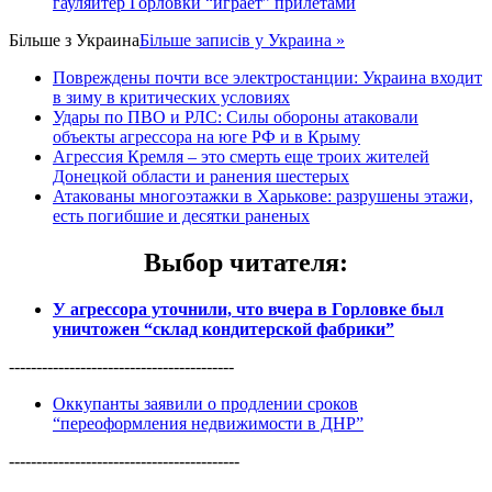
гауляйтер Горловки “играет” прилетами
Більше з
Украина
Більше записів у Украина »
Повреждены почти все электростанции: Украина входит
в зиму в критических условиях
Удары по ПВО и РЛС: Силы обороны атаковали
объекты агрессора на юге РФ и в Крыму
Агрессия Кремля – это смерть еще троих жителей
Донецкой области и ранения шестерых
Атакованы многоэтажки в Харькове: разрушены этажи,
есть погибшие и десятки раненых
Выбор читателя
:
У агрессора уточнили, что вчера в Горловке был
уничтожен “склад кондитерской фабрики”
-----------------------------------------
Оккупанты заявили о продлении сроков
“переоформления недвижимости в ДНР”
------------------------------------------