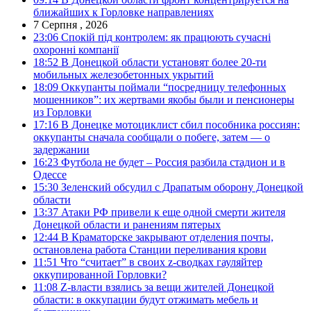
ближайших к Горловке направлениях
7 Серпня , 2026
23:06
Спокій під контролем: як працюють сучасні
охоронні компанії
18:52
В Донецкой области установят более 20-ти
мобильных железобетонных укрытий
18:09
Оккупанты поймали “посредницу телефонных
мошенников”: их жертвами якобы были и пенсионеры
из Горловки
17:16
В Донецке мотоциклист сбил пособника россиян:
оккупанты сначала сообщали о побеге, затем — о
задержании
16:23
Футбола не будет – Россия разбила стадион и в
Одессе
15:30
Зеленский обсудил с Драпатым оборону Донецкой
области
13:37
Атаки РФ привели к еще одной смерти жителя
Донецкой области и ранениям пятерых
12:44
В Краматорске закрывают отделения почты,
остановлена работа Станции переливания крови
11:51
Что “считает” в своих z-сводках гауляйтер
оккупированной Горловки?
11:08
Z-власти взялись за вещи жителей Донецкой
области: в оккупации будут отжимать мебель и