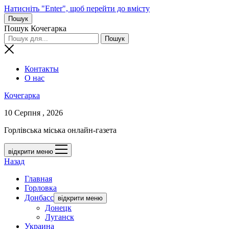
Натисніть "Enter", щоб перейти до вмісту
Пошук
Пошук Кочегарка
Контакты
О нас
Кочегарка
10 Серпня , 2026
Горлівська міська онлайн-газета
відкрити меню
Назад
Главная
Горловка
Донбасс
відкрити меню
Донецк
Луганск
Украина