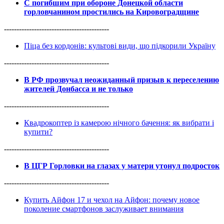
С погибшим при обороне Донецкой области
горловчанином простились на Кировоградщине
------------------------------------------
Піца без кордонів: культові види, що підкорили Україну
------------------------------------------
В РФ прозвучал неожиданный призыв к переселению
жителей Донбасса и не только
------------------------------------------
Квадрокоптер із камерою нічного бачення: як вибрати і
купити?
------------------------------------------
В ЦГР Горловки на глазах у матери утонул подросток
------------------------------------------
Купить Айфон 17 и чехол на Айфон: почему новое
поколение смартфонов заслуживает внимания