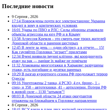
Последние новости
9 Серпня , 2026
17:14
Повреждены почти все электростанции: Украина
входит в зиму в критических условиях
16:01
Удары по ПВО и РЛС: Силы обороны атаковали
объекты агрессора на юге РФ и в Крыму
13:58
Агрессия Кремля – это смерть еще троих жителей
Донецкой области и ранения шестерых
12:45
В ленте за день — один обстрел, а в отчете… 15!
Как гауляйтер Горловки “играет” прилетами
12:34
Вчені виявили імунні клітини, які координують
атаку на рак — раніше їх майже не помічали
11:32
Атакованы многоэтажки в Харькове: разрушены
этажи, есть погибшие и десятки раненых
10:29
В разгар курортного сезона РФ продолжает террор
Одессы
09:16
Уничтожены 2 танка, 4 РСЗО, 4 ед. броне-, 1 –
спец- и 358 – автотехники, 41 – артиллерии. Потери РФ
в живой силе – 1130 “штыков”!
08:03
В Донецкой области 24 атаки оккупантов
отражены на ближайшем к Горловке направлении
8 Серпня , 2026
18:41
ВСУ взяли в плен двух жителей оккупированного