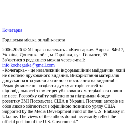
Кочегарка
Горлівська міська онлайн-газета
2006-2026 © Усі права належать - «Кочегарка». Адреса: 84617,
Україна, Донецька обл., м. Горлівка, вул. Горького, 35.
Зв'язатися з редакцією можна через e-mail:
info.kochegarka@gmail.com
«Кочегарка» - це незалежний інформаційний майданчик, який
не є копією друкованого видання. Використання матеріалів
допускається за умови активного посилання на видання!
Редакція може не розділяти думку авторів статей та
відповідальності за зміст републікованих матеріалів та новин
не несе. Розробку сайту здійснено за підтримки Фонду
розвитку ЗМІ Посольства США в Україні. Погляди авторів не
обов'язково збігаються з офіційною позицією уряду США.
Supported by the Media Development Fund of the U.S. Embassy in
Ukraine. The views of the authors do not necessarily reflect the
official position of the U.S. Government.”