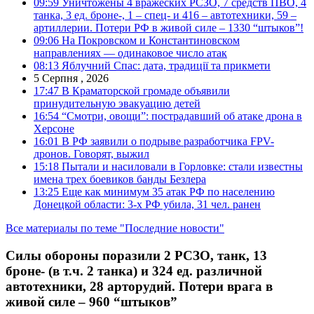
09:59
Уничтожены 4 вражеских РСЗО, 7 средств ПВО, 4
танка, 3 ед. броне-, 1 – спец- и 416 – автотехники, 59 –
артиллерии. Потери РФ в живой силе – 1330 “штыков”!
09:06
На Покровском и Константиновском
направлениях — одинаковое число атак
08:13
Яблучний Спас: дата, традиції та прикмети
5 Серпня , 2026
17:47
В Краматорской громаде объявили
принудительную эвакуацию детей
16:54
“Смотри, овощи”: пострадавший об атаке дрона в
Херсоне
16:01
В РФ заявили о подрыве разработчика FPV-
дронов. Говорят, выжил
15:18
Пытали и насиловали в Горловке: стали известны
имена трех боевиков банды Безлера
13:25
Еще как минимум 35 атак РФ по населению
Донецкой области: 3-х РФ убила, 31 чел. ранен
Все материалы по теме "Последние новости"
Силы обороны поразили 2 РСЗО, танк, 13
броне- (в т.ч. 2 танка) и 324 ед. различной
автотехники, 28 арторудий. Потери врага в
живой силе – 960 “штыков”