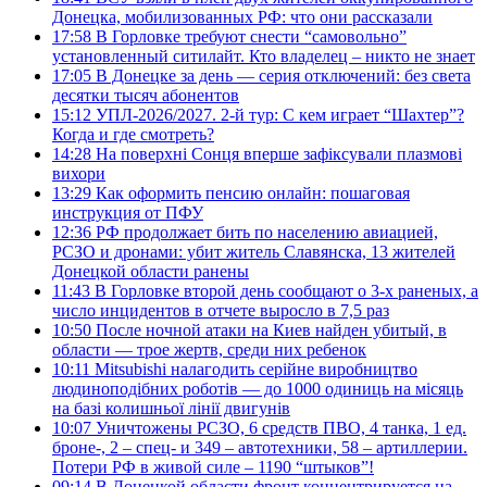
Донецка, мобилизованных РФ: что они рассказали
17:58
В Горловке требуют снести “самовольно”
установленный ситилайт. Кто владелец – никто не знает
17:05
В Донецке за день — серия отключений: без света
десятки тысяч абонентов
15:12
УПЛ-2026/2027. 2-й тур: С кем играет “Шахтер”?
Когда и где смотреть?
14:28
На поверхні Сонця вперше зафіксували плазмові
вихори
13:29
Как оформить пенсию онлайн: пошаговая
инструкция от ПФУ
12:36
РФ продолжает бить по населению авиацией,
РСЗО и дронами: убит житель Славянска, 13 жителей
Донецкой области ранены
11:43
В Горловке второй день сообщают о 3-х раненых, а
число инцидентов в отчете выросло в 7,5 раз
10:50
После ночной атаки на Киев найден убитый, в
области — трое жертв, среди них ребенок
10:11
Mitsubishi налагодить серійне виробництво
людиноподібних роботів — до 1000 одиниць на місяць
на базі колишньої лінії двигунів
10:07
Уничтожены РСЗО, 6 средств ПВО, 4 танка, 1 ед.
броне-, 2 – спец- и 349 – автотехники, 58 – артиллерии.
Потери РФ в живой силе – 1190 “штыков”!
09:14
В Донецкой области фронт концентрируется на