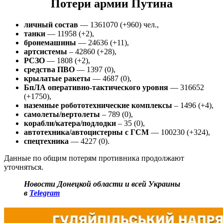
Потери армии Путина
личный состав
— 1361070 (+960) чел.,
танки
— 11958 (+2),
бронемашины
— 24636 (+11),
артсистемы
– 42860 (+28),
РСЗО
— 1808 (+2),
средства ПВО
— 1397 (0),
крылатые ракеты
— 4687 (0),
БпЛА оперативно-тактического уровня
— 316652
(+1750),
наземные робототехнические комплексы
– 1496 (+4),
самолеты/вертолеты
– 789 (0),
корабли/катера/подлодки
– 35 (0),
автотехника/автоцистерны
с ГСМ
— 100230 (+324),
спецтехника
— 4227 (0).
Данные по общим потерям противника продолжают
уточняться.
Новости Донецкой области и всей Украины
в
Telegram