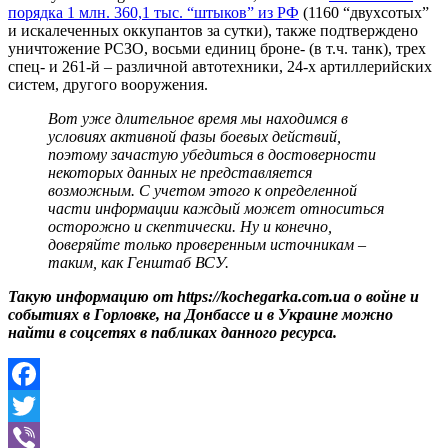
порядка 1 млн. 360,1 тыс. “штыков” из РФ
(1160 “двухсотых”
и искалеченных оккупантов за сутки), также подтверждено
уничтожение РСЗО, восьми единиц броне- (в т.ч. танк), трех
спец- и 261-й – различной автотехники, 24-х артиллерийских
систем, другого вооружения.
Вот уже длительное время мы находимся в
условиях активной фазы боевых действий,
поэтому зачастую убедиться в достоверности
некоторых данных не представляется
возможным. С учетом этого к определенной
части информации каждый может относиться
осторожно и скептически. Ну и конечно,
доверяйте только проверенным источникам –
таким, как Генштаб ВСУ.
Такую информацию от https://kochegarka.com.ua о войне и
событиях в Горловке, на Донбассе и в Украине можно
найти в соцсетях в пабликах данного ресурса.
Facebook
Twitter