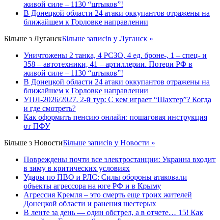
живой силе – 1130 “штыков”!
В Донецкой области 24 атаки оккупантов отражены на
ближайшем к Горловке направлении
Більше з
Луганск
Більше записів у Луганск »
Уничтожены 2 танка, 4 РСЗО, 4 ед. броне-, 1 – спец- и
358 – автотехники, 41 – артиллерии. Потери РФ в
живой силе – 1130 “штыков”!
В Донецкой области 24 атаки оккупантов отражены на
ближайшем к Горловке направлении
УПЛ-2026/2027. 2-й тур: С кем играет “Шахтер”? Когда
и где смотреть?
Как оформить пенсию онлайн: пошаговая инструкция
от ПФУ
Більше з
Новости
Більше записів у Новости »
Повреждены почти все электростанции: Украина входит
в зиму в критических условиях
Удары по ПВО и РЛС: Силы обороны атаковали
объекты агрессора на юге РФ и в Крыму
Агрессия Кремля – это смерть еще троих жителей
Донецкой области и ранения шестерых
В ленте за день — один обстрел, а в отчете… 15! Как