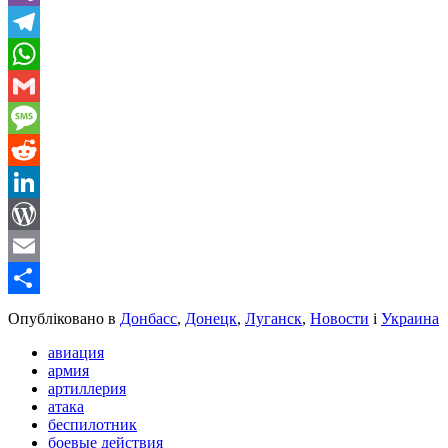
Viber
Telegram
WhatsApp
Gmail
Message
Reddit
LinkedIn
WordPress
Email
Share
Опубліковано в
Донбасс
,
Донецк
,
Луганск
,
Новости
і
Украина
авиация
армия
артиллерия
атака
беспилотник
боевые действия