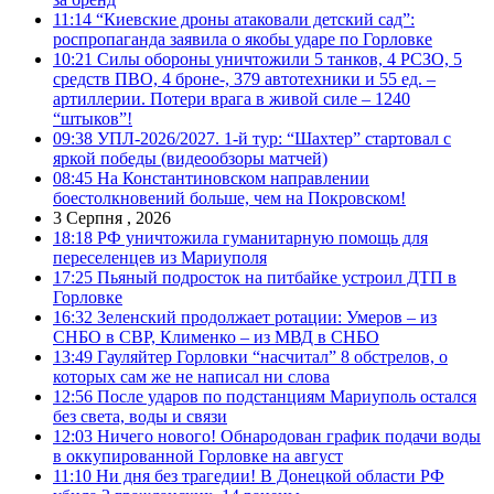
11:14
“Киевские дроны атаковали детский сад”:
роспропаганда заявила о якобы ударе по Горловке
10:21
Силы обороны уничтожили 5 танков, 4 РСЗО, 5
средств ПВО, 4 броне-, 379 автотехники и 55 ед. –
артиллерии. Потери врага в живой силе – 1240
“штыков”!
09:38
УПЛ-2026/2027. 1-й тур: “Шахтер” стартовал с
яркой победы (видеообзоры матчей)
08:45
На Константиновском направлении
боестолкновений больше, чем на Покровском!
3 Серпня , 2026
18:18
РФ уничтожила гуманитарную помощь для
переселенцев из Мариуполя
17:25
Пьяный подросток на питбайке устроил ДТП в
Горловке
16:32
Зеленский продолжает ротации: Умеров – из
СНБО в СВР, Клименко – из МВД в СНБО
13:49
Гауляйтер Горловки “насчитал” 8 обстрелов, о
которых сам же не написал ни слова
12:56
После ударов по подстанциям Мариуполь остался
без света, воды и связи
12:03
Ничего нового! Обнародован график подачи воды
в оккупированной Горловке на август
11:10
Ни дня без трагедии! В Донецкой области РФ