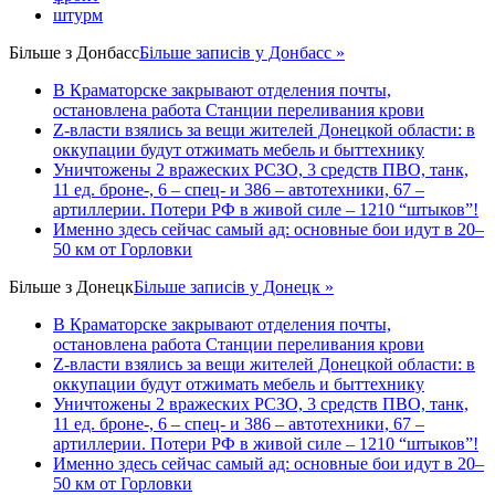
штурм
Більше з
Донбасс
Більше записів у Донбасс »
В Краматорске закрывают отделения почты,
остановлена работа Станции переливания крови
Z-власти взялись за вещи жителей Донецкой области: в
оккупации будут отжимать мебель и быттехнику
Уничтожены 2 вражеских РСЗО, 3 средств ПВО, танк,
11 ед. броне-, 6 – спец- и 386 – автотехники, 67 –
артиллерии. Потери РФ в живой силе – 1210 “штыков”!
Именно здесь сейчас самый ад: основные бои идут в 20–
50 км от Горловки
Більше з
Донецк
Більше записів у Донецк »
В Краматорске закрывают отделения почты,
остановлена работа Станции переливания крови
Z-власти взялись за вещи жителей Донецкой области: в
оккупации будут отжимать мебель и быттехнику
Уничтожены 2 вражеских РСЗО, 3 средств ПВО, танк,
11 ед. броне-, 6 – спец- и 386 – автотехники, 67 –
артиллерии. Потери РФ в живой силе – 1210 “штыков”!
Именно здесь сейчас самый ад: основные бои идут в 20–
50 км от Горловки