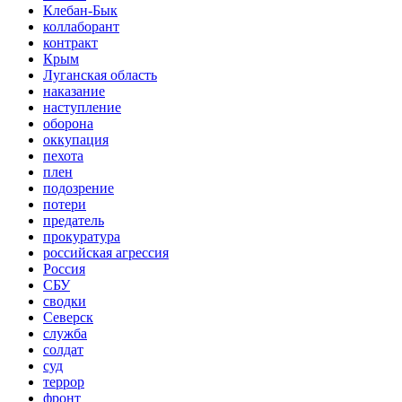
Клебан-Бык
коллаборант
контракт
Крым
Луганская область
наказание
наступление
оборона
оккупация
пехота
плен
подозрение
потери
предатель
прокуратура
российская агрессия
Россия
СБУ
сводки
Северск
служба
солдат
суд
террор
фронт