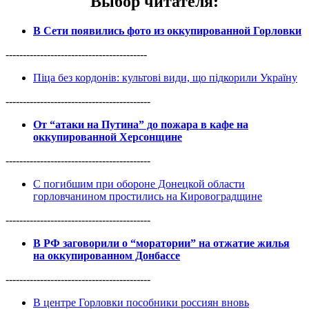
Выбор читателя
:
В Сети появились фото из оккупированной Горловки
-----------------------------------------
Піца без кордонів: культові види, що підкорили Україну
------------------------------------------
От “атаки на Путина” до пожара в кафе на
оккупированной Херсонщине
------------------------------------------
С погибшим при обороне Донецкой области
горловчанином простились на Кировоградщине
------------------------------------------
В РФ заговорили о “моратории” на отжатие жилья
на оккупированном Донбассе
------------------------------------------
В центре Горловки пособники россиян вновь