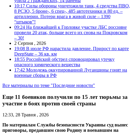
убила 2 гражданских, 14 ранены
10:17
Силы обороны уничтожили танк, 4 средства ПВО,
8 РСЗО, 5 броне-, 6 спец-, 485 автотехники и 80 ед. –
артиллерии. Потери врага в живой силе – 1390
“штыков”!
09:24
На ближайшей к Горловке участке ЛБС россияне
провели 20 атак, больше всего их снова на Покровском
– 30!
2 Серпня , 2026
19:08
В июле РФ нарастила давление. Прирост по карте
DeepState – 36 кв. км
18:55
Российский обстрел спровоцировал утечку
опасного химического вещества
17:42
Молодежь оккупированной Луганщины гонят на
военные сборы в РФ
Все материалы по теме "Последние новости"
Еще 11 боевиков получили по 15 лет тюрьмы за
участие в боях против своей страны
12:33, 28 Травня , 2026
По материалам Службы безопасности Украины суд вынес
приговоры, предавшим свою Родину и воевавшим на