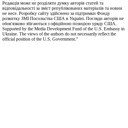
Редакція може не розділяти думку авторів статей та
відповідальності за зміст републікованих матеріалів та новин
не несе. Розробку сайту здійснено за підтримки Фонду
розвитку ЗМІ Посольства США в Україні. Погляди авторів не
обов'язково збігаються з офіційною позицією уряду США.
Supported by the Media Development Fund of the U.S. Embassy in
Ukraine. The views of the authors do not necessarily reflect the
official position of the U.S. Government.”