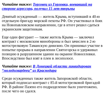
Читайте также:
Торговец из Горловки, воевавший на
стороне агрессора, получил 15 лет тюрьмы
Девятый осужденный — житель Крыма, вступивший в 40-ю
отдельную бригаду морской пехоты РФ. Он участвовал в боях
на Новопавловском направлении, где в итоге решил сдаться
украинским защитникам.
Еще один фигурант — также житель Крыма — заключил
контракт с московским минобороны и был зачислен в 2-ю
мотострелковую Таманскую дивизию. Он принимал участие в
попытке прорыва в направлении Святогорска и удерживал
позицию в разрушенном здании на окраине Новоселовки.
Впоследствии был взят в плен в лесополосе.
Читайте также:
В Донецкой области ликвидирован
“молодогвардеец” из Краснодара
Среди осужденных также житель Запорожской области,
который подписал контракт с 85-й мотострелковой бригадой
РФ. В районе Пазено его подразделение было уничтожено,
после чего он сдался.