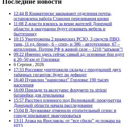
Последние новости
12:44
В Краматорске закрывают отделения почты,
остановлена работа Станции переливания крови
11:08
Z-власти взялись за вещи жителей Донецкой
области: в оккупации будут отжимать мебель и
быттехнику
10:15
Уничтожены 2 вражеских РСЗО, 3 средств ПВО,
танк, 11 ед. броне-, 6 – спец- и 386 – автотехники, 67 –
артиллерии. Потери РФ в живой силе – 1210 “штыков”!
09:22
Именно здесь сейчас самый ад: основные бои идут
в 20–50 км от Горловки
6 Серпня , 2026
17:33
Россияне уничтожили склады с продукцией двух
табачных гигантов: будет ли дефицит
16:40
Пушилин “нарисовал” Горловке 190 тысяч
населения
16:09
Прилади та аксесуари: флоуметр та літієві
батарейки для лічильника
15:57
Расстрел пленного под Волновахой: прокуратура
Донецкой области начала расследование
15:04
В Дружковке отменили отопительный сезон: в
городе призывают эвакуироваться
13:11
Атака на Ярославль: от “все сбили” до пожара на
НПЗ