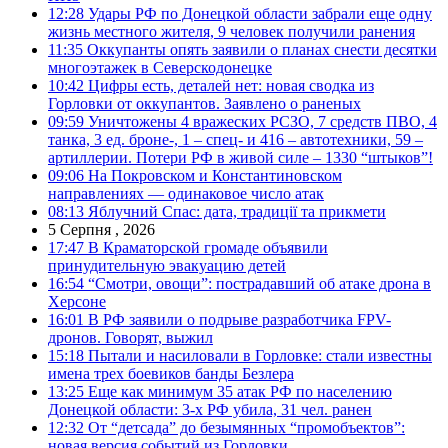
12:28
Удары РФ по Донецкой области забрали еще одну
жизнь местного жителя, 9 человек получили ранения
11:35
Оккупанты опять заявили о планах снести десятки
многоэтажек в Северскодонецке
10:42
Цифры есть, деталей нет: новая сводка из
Горловки от оккупантов. Заявлено о раненых
09:59
Уничтожены 4 вражеских РСЗО, 7 средств ПВО, 4
танка, 3 ед. броне-, 1 – спец- и 416 – автотехники, 59 –
артиллерии. Потери РФ в живой силе – 1330 “штыков”!
09:06
На Покровском и Константиновском
направлениях — одинаковое число атак
08:13
Яблучний Спас: дата, традиції та прикмети
5 Серпня , 2026
17:47
В Краматорской громаде объявили
принудительную эвакуацию детей
16:54
“Смотри, овощи”: пострадавший об атаке дрона в
Херсоне
16:01
В РФ заявили о подрыве разработчика FPV-
дронов. Говорят, выжил
15:18
Пытали и насиловали в Горловке: стали известны
имена трех боевиков банды Безлера
13:25
Еще как минимум 35 атак РФ по населению
Донецкой области: 3-х РФ убила, 31 чел. ранен
12:32
От “детсада” до безымянных “промобъектов”:
новая версия событий из Горловки