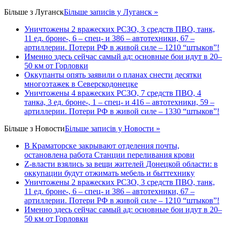
Більше з
Луганск
Більше записів у Луганск »
Уничтожены 2 вражеских РСЗО, 3 средств ПВО, танк,
11 ед. броне-, 6 – спец- и 386 – автотехники, 67 –
артиллерии. Потери РФ в живой силе – 1210 “штыков”!
Именно здесь сейчас самый ад: основные бои идут в 20–
50 км от Горловки
Оккупанты опять заявили о планах снести десятки
многоэтажек в Северскодонецке
Уничтожены 4 вражеских РСЗО, 7 средств ПВО, 4
танка, 3 ед. броне-, 1 – спец- и 416 – автотехники, 59 –
артиллерии. Потери РФ в живой силе – 1330 “штыков”!
Більше з
Новости
Більше записів у Новости »
В Краматорске закрывают отделения почты,
остановлена работа Станции переливания крови
Z-власти взялись за вещи жителей Донецкой области: в
оккупации будут отжимать мебель и быттехнику
Уничтожены 2 вражеских РСЗО, 3 средств ПВО, танк,
11 ед. броне-, 6 – спец- и 386 – автотехники, 67 –
артиллерии. Потери РФ в живой силе – 1210 “штыков”!
Именно здесь сейчас самый ад: основные бои идут в 20–
50 км от Горловки