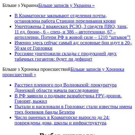
Більше з
Украина
Більше записів у Украина »
В Краматорске закрывают отделения почты,
остановлена работа Станции переливания крови
Уничтожены 2 вражеских РСЗО, 3 средств ПВО, танк,
11 ед. броне-, 6 – спец- и 386 – автотехники, 67 –
артиллерии. Потери РФ в живой силе – 1210 “штыков”!
Именно здесь сейчас самый ад: основные бои идут в 20–
50 км от Горловки
Россияне уничтожили склады с продукцией двух
табачных гигантов: будет ли дефицит
Більше з
Хроника происшествий
Більше записів у Хроника
происшествий »
Расстрел пленного под Волновахой: прокуратура
Донецкой области начала расследование
В РФ заявили о подрыве разработчика FPV-дронов.
Говорят, выжил
Пытали и насиловали в Горловке: стали известны имена
трех боевиков банды Безлера
Число раненых в Краматорске выросло до 24:
повреждены дома, школы и инфраструктура