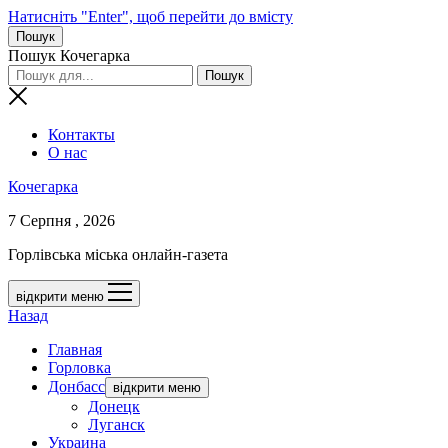
Натисніть "Enter", щоб перейти до вмісту
Пошук
Пошук Кочегарка
Контакты
О нас
Кочегарка
7 Серпня , 2026
Горлівська міська онлайн-газета
відкрити меню
Назад
Главная
Горловка
Донбасс
відкрити меню
Донецк
Луганск
Украина