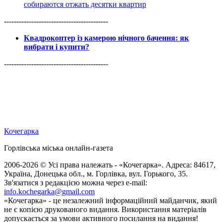
собираются отжать десятки квартир
------------------------------------------
Квадрокоптер із камерою нічного бачення: як
вибрати і купити?
------------------------------------------
Кочегарка
Горлівська міська онлайн-газета
2006-2026 © Усі права належать - «Кочегарка». Адреса: 84617,
Україна, Донецька обл., м. Горлівка, вул. Горького, 35.
Зв'язатися з редакцією можна через e-mail:
info.kochegarka@gmail.com
«Кочегарка» - це незалежний інформаційний майданчик, який
не є копією друкованого видання. Використання матеріалів
допускається за умови активного посилання на видання!