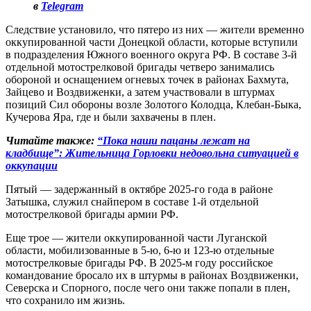
в
Telegram
Следствие установило, что пятеро из них — жители временно
оккупированной части Донецкой области, которые вступили
в подразделения Южного военного округа РФ. В составе 3-й
отдельной мотострелковой бригады четверо занимались
обороной и оснащением огневых точек в районах Бахмута,
Зайцево и Воздвиженки, а затем участвовали в штурмах
позиций Сил обороны возле Золотого Колодца, Клебан-Быка,
Кучерова Яра, где и были захвачены в плен.
Читайте также:
“Пока наши пацаны лежат на
кладбище”: Жительница Горловки недовольна ситуацией в
оккупации
Пятый — задержанный в октябре 2025-го года в районе
Затышка, служил снайпером в составе 1-й отдельной
мотострелковой бригады армии РФ.
Еще трое — жители оккупированной части Луганской
области, мобилизованные в 5-ю, 6-ю и 123-ю отдельные
мотострелковые бригады РФ. В 2025-м году российское
командование бросало их в штурмы в районах Воздвиженки,
Северска и Спорного, после чего они также попали в плен,
что сохранило им жизнь.