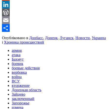
Reddit
LinkedIn
WordPress
Email
Share
Опубліковано в
Донбасс
,
Донецк
,
Луганск
,
Новости
,
Украина
і
Хроника происшествий
армия
атака
Бахмут
боевик
боевые действия
вербовка
война
ВСУ
вторжение
Донецкая область
Зайцево
заключенный
Запорожье
измена