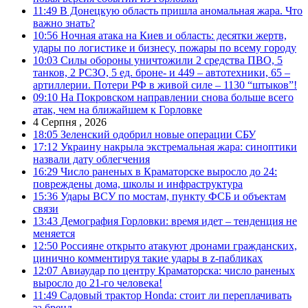
11:49
В Донецкую область пришла аномальная жара. Что
важно знать?
10:56
Ночная атака на Киев и область: десятки жертв,
удары по логистике и бизнесу, пожары по всему городу
10:03
Силы обороны уничтожили 2 средства ПВО, 5
танков, 2 РСЗО, 5 ед. броне- и 449 – автотехники, 65 –
артиллерии. Потери РФ в живой силе – 1130 “штыков”!
09:10
На Покровском направлении снова больше всего
атак, чем на ближайшем к Горловке
4 Серпня , 2026
18:05
Зеленский одобрил новые операции СБУ
17:12
Украину накрыла экстремальная жара: синоптики
назвали дату облегчения
16:29
Число раненых в Краматорске выросло до 24:
повреждены дома, школы и инфраструктура
15:36
Удары ВСУ по мостам, пункту ФСБ и объектам
связи
13:43
Демография Горловки: время идет – тенденция не
меняется
12:50
Россияне открыто атакуют дронами гражданских,
цинично комментируя такие удары в z-пабликах
12:07
Авиаудар по центру Краматорска: число раненых
выросло до 21-го человека!
11:49
Садовый трактор Honda: стоит ли переплачивать
за бренд