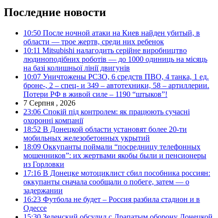
Последние новости
10:50
После ночной атаки на Киев найден убитый, в
области — трое жертв, среди них ребенок
10:11
Mitsubishi налагодить серійне виробництво
людиноподібних роботів — до 1000 одиниць на місяць
на базі колишньої лінії двигунів
10:07
Уничтожены РСЗО, 6 средств ПВО, 4 танка, 1 ед.
броне-, 2 – спец- и 349 – автотехники, 58 – артиллерии.
Потери РФ в живой силе – 1190 “штыков”!
7 Серпня , 2026
23:06
Спокій під контролем: як працюють сучасні
охоронні компанії
18:52
В Донецкой области установят более 20-ти
мобильных железобетонных укрытий
18:09
Оккупанты поймали “посредницу телефонных
мошенников”: их жертвами якобы были и пенсионеры
из Горловки
17:16
В Донецке мотоциклист сбил пособника россиян:
оккупанты сначала сообщали о побеге, затем — о
задержании
16:23
Футбола не будет – Россия разбила стадион и в
Одессе
15:30
Зеленский обсудил с Драпатым оборону Донецкой