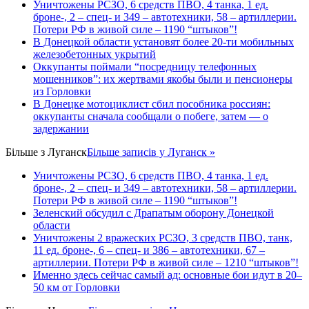
Уничтожены РСЗО, 6 средств ПВО, 4 танка, 1 ед.
броне-, 2 – спец- и 349 – автотехники, 58 – артиллерии.
Потери РФ в живой силе – 1190 “штыков”!
В Донецкой области установят более 20-ти мобильных
железобетонных укрытий
Оккупанты поймали “посредницу телефонных
мошенников”: их жертвами якобы были и пенсионеры
из Горловки
В Донецке мотоциклист сбил пособника россиян:
оккупанты сначала сообщали о побеге, затем — о
задержании
Більше з
Луганск
Більше записів у Луганск »
Уничтожены РСЗО, 6 средств ПВО, 4 танка, 1 ед.
броне-, 2 – спец- и 349 – автотехники, 58 – артиллерии.
Потери РФ в живой силе – 1190 “штыков”!
Зеленский обсудил с Драпатым оборону Донецкой
области
Уничтожены 2 вражеских РСЗО, 3 средств ПВО, танк,
11 ед. броне-, 6 – спец- и 386 – автотехники, 67 –
артиллерии. Потери РФ в живой силе – 1210 “штыков”!
Именно здесь сейчас самый ад: основные бои идут в 20–
50 км от Горловки