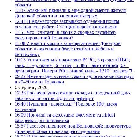
области
13:37
Атаки РФ привели к еще одной смерти жителя
Донецкой области и ранениям пятерых
12:44
В Краматорске закрывают отделения почты,
остановлена работа Станции переливания крови
11:51
Что “считает” в своих z-сводках гауляйтер
оккупированной Горловки?
11:08
Z-власти взялись за вещи жителей Донецкой
области: в оккупации будут отжимать мебель и
быттехнику
10:15
Уничтожены 2 вражеских РСЗО, 3 средств ПВО,
танк, 11 ед. броне-, 6 – спец- и 386 – автотехники, 67 –
артиллерии. Потери РФ в живой силе – 1210 “штыков”!
09:22
Именно здесь сейчас самый ад: основные бои идут
в 20–50 км от Горловки
6 Серпня , 2026
17:33
Россияне уничтожили склады с продукцией двух
табачных гигантов: будет ли дефицит
16:40
Пушилин “нарисовал” Горловке 190 тысяч
населения
16:09
Прилади та аксесуари: флоуметр та літієві
батарейки для лічильника
15:57
Расстрел пленного под Волновахой: прокуратура
Донецкой области начала расследование
15:04
В Дружковке отменили отопительный сезон: в