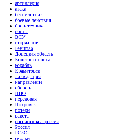
артиллерия
атака
беспилотник
боевые действия
бронетехника
война
ВСУ
вторжение
Генштаб
Донецкая область
Константиновка
корабль
Краматорск
ликвидация
направление
оборона
ПВО
передовая
Покровск
потери
ракета
российская агрессия
Россия
РСЗО
сводки