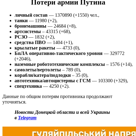
Потери армии Путина
личный состав
— 1370890 (+1550) чел.,
танки
— 11980 (+2),
бронемашины
— 24684 (+8),
артсистемы
– 43315 (+68),
РСЗО
— 1832 (+2),
средства ПВО
— 1404 (+1),
крылатые ракеты
— 4733 (0),
БпЛА оперативно-тактического уровня
— 329772
(+2046),
наземные робототехнические комплексы
– 1576 (+14),
самолеты/вертолеты
– 789 (0),
корабли/катера/подлодки
– 35 (0),
автотехника/автоцистерны с ГСМ
— 103300 (+329),
спецтехника
— 4250 (+2).
Данные по общим потерям противника продолжают
уточняться.
Новости Донецкой области и всей Украины
в
Telegram