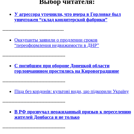
Выбор читателя
:
У агрессора уточнили, что вчера в Горловке был
уничтожен “склад кондитерской фабрики”
-----------------------------------------
Оккупанты заявили о продлении сроков
“переоформления недвижимости в ДНР”
------------------------------------------
С погибшим при обороне Донецкой области
горловчанином простились на Кировоградщине
------------------------------------------
Піца без кордонів: культові види, що підкорили Україну
------------------------------------------
В РФ прозвучал неожиданный призыв к переселению
жителей Донбасса и не только
------------------------------------------