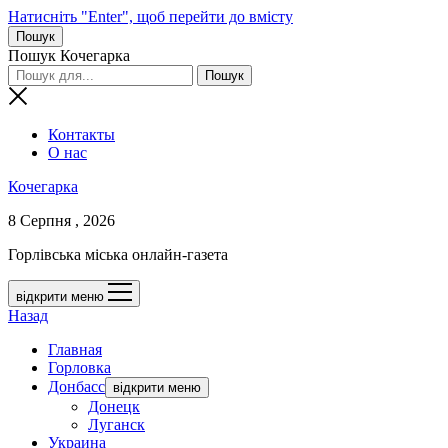
Натисніть "Enter", щоб перейти до вмісту
Пошук
Пошук Кочегарка
Контакты
О нас
Кочегарка
8 Серпня , 2026
Горлівська міська онлайн-газета
відкрити меню
Назад
Главная
Горловка
Донбасс
відкрити меню
Донецк
Луганск
Украина