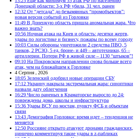
13:25
Еще как минимум 35 атак РФ по населению
Донецкой области: 3-х РФ убила, 31 чел. ранен
12:32
От “детсада” до безымянных “промобъектов”:
новая версия событий из Горловки
11:49
В Донецкую область пришла аномальная жара. Что
важно знать?
10:56
Ночная атака на Киев и область: десятки жертв,
удары по логистике и бизнесу, пожары по всему городу
10:03
Силы обороны уничтожили 2 средства ПВО, 5
танков, 2 РСЗО, 5 ед. броне- и 449 – автотехники, 65 –
артиллерии. Потери РФ в живой силе – 1130 “штыков”!
09:10
На Покровском направлении снова больше всего
атак, чем на ближайшем к Горловке
4 Серпня , 2026
18:05
Зеленский одобрил новые операции СБУ
17:12
Украину накрыла экстремальная жара: синоптики
назвали дату облегчения
16:29
Число раненых в Краматорске выросло до 24:
повреждены дома, школы и инфраструктура
15:36
Удары ВСУ по мостам, пункту ФСБ и объектам
связи
13:43
Демография Горловки: время идет – тенденция не
меняется
12:50
Россияне открыто атакуют дронами гражданских,
цинично комментируя такие удары в z-пабликах