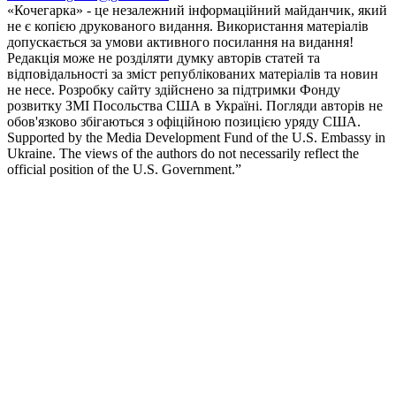
«Кочегарка» - це незалежний інформаційний майданчик, який
не є копією друкованого видання. Використання матеріалів
допускається за умови активного посилання на видання!
Редакція може не розділяти думку авторів статей та
відповідальності за зміст републікованих матеріалів та новин
не несе. Розробку сайту здійснено за підтримки Фонду
розвитку ЗМІ Посольства США в Україні. Погляди авторів не
обов'язково збігаються з офіційною позицією уряду США.
Supported by the Media Development Fund of the U.S. Embassy in
Ukraine. The views of the authors do not necessarily reflect the
official position of the U.S. Government.”