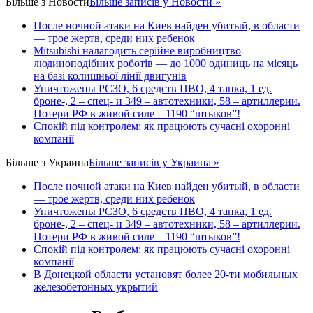
Більше з
Новости
Більше записів у Новости »
После ночной атаки на Киев найден убитый, в области
— трое жертв, среди них ребенок
Mitsubishi налагодить серійне виробництво
людиноподібних роботів — до 1000 одиниць на місяць
на базі колишньої лінії двигунів
Уничтожены РСЗО, 6 средств ПВО, 4 танка, 1 ед.
броне-, 2 – спец- и 349 – автотехники, 58 – артиллерии.
Потери РФ в живой силе – 1190 “штыков”!
Спокій під контролем: як працюють сучасні охоронні
компанії
Більше з
Украина
Більше записів у Украина »
После ночной атаки на Киев найден убитый, в области
— трое жертв, среди них ребенок
Уничтожены РСЗО, 6 средств ПВО, 4 танка, 1 ед.
броне-, 2 – спец- и 349 – автотехники, 58 – артиллерии.
Потери РФ в живой силе – 1190 “штыков”!
Спокій під контролем: як працюють сучасні охоронні
компанії
В Донецкой области установят более 20-ти мобильных
железобетонных укрытий