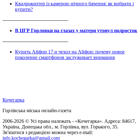
Квадрокоптер із камерою нічного бачення: як вибрати і
купити?
------------------------------------------
В ЦГР Горловки на глазах у матери утонул подросток
------------------------------------------
Купить Айфон 17 и чехол на Айфон: почему новое
поколение смартфонов заслуживает внимания
Кочегарка
Горлівська міська онлайн-газета
2006-2026 © Усі права належать - «Кочегарка». Адреса: 84617,
Україна, Донецька обл., м. Горлівка, вул. Горького, 35.
Зв'язатися з редакцією можна через e-mail:
info.kochegarka@gmail.com