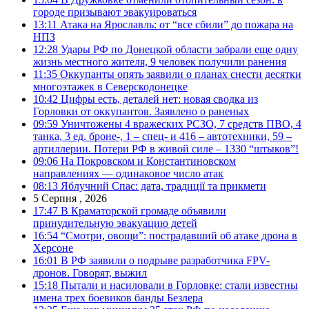
городе призывают эвакуироваться
13:11
Атака на Ярославль: от “все сбили” до пожара на
НПЗ
12:28
Удары РФ по Донецкой области забрали еще одну
жизнь местного жителя, 9 человек получили ранения
11:35
Оккупанты опять заявили о планах снести десятки
многоэтажек в Северскодонецке
10:42
Цифры есть, деталей нет: новая сводка из
Горловки от оккупантов. Заявлено о раненых
09:59
Уничтожены 4 вражеских РСЗО, 7 средств ПВО, 4
танка, 3 ед. броне-, 1 – спец- и 416 – автотехники, 59 –
артиллерии. Потери РФ в живой силе – 1330 “штыков”!
09:06
На Покровском и Константиновском
направлениях — одинаковое число атак
08:13
Яблучний Спас: дата, традиції та прикмети
5 Серпня , 2026
17:47
В Краматорской громаде объявили
принудительную эвакуацию детей
16:54
“Смотри, овощи”: пострадавший об атаке дрона в
Херсоне
16:01
В РФ заявили о подрыве разработчика FPV-
дронов. Говорят, выжил
15:18
Пытали и насиловали в Горловке: стали известны
имена трех боевиков банды Безлера