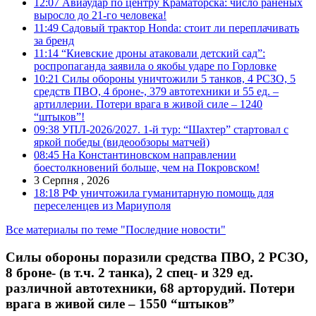
12:07
Авиаудар по центру Краматорска: число раненых
выросло до 21-го человека!
11:49
Садовый трактор Honda: стоит ли переплачивать
за бренд
11:14
“Киевские дроны атаковали детский сад”:
роспропаганда заявила о якобы ударе по Горловке
10:21
Силы обороны уничтожили 5 танков, 4 РСЗО, 5
средств ПВО, 4 броне-, 379 автотехники и 55 ед. –
артиллерии. Потери врага в живой силе – 1240
“штыков”!
09:38
УПЛ-2026/2027. 1-й тур: “Шахтер” стартовал с
яркой победы (видеообзоры матчей)
08:45
На Константиновском направлении
боестолкновений больше, чем на Покровском!
3 Серпня , 2026
18:18
РФ уничтожила гуманитарную помощь для
переселенцев из Мариуполя
Все материалы по теме "Последние новости"
Силы обороны поразили средства ПВО, 2 РСЗО,
8 броне- (в т.ч. 2 танка), 2 спец- и 329 ед.
различной автотехники, 68 арторудий. Потери
врага в живой силе – 1550 “штыков”