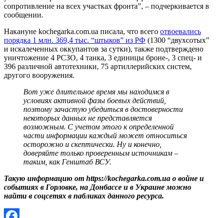
сопротивление на всех участках фронта”, – подчеркивается в
сообщении.
Накануне kochegarka.com.ua писала, что всего
отвоевались
порядка 1 млн. 369,4 тыс. “штыков” из РФ
(1300 “двухсотых”
и искалеченных оккупантов за сутки), также подтверждено
уничтожение 4 РСЗО, 4 танка, 3 единицы броне-, 3 спец- и
396 различной автотехники, 75 артиллерийских систем,
другого вооружения.
Вот уже длительное время мы находимся в
условиях активной фазы боевых действий,
поэтому зачастую убедиться в достоверности
некоторых данных не представляется
возможным. С учетом этого к определенной
части информации каждый может относиться
осторожно и скептически. Ну и конечно,
доверяйте только проверенным источникам –
таким, как Генштаб ВСУ.
Такую информацию от https://kochegarka.com.ua о войне и
событиях в Горловке, на Донбассе и в Украине можно
найти в соцсетях в пабликах данного ресурса.