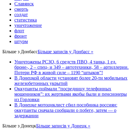
Славянск
смерть
солдат
статистика
уничтожение
флот
фронт
штурм
Більше з
Донбасс
Більше записів у Донбасс »
Уничтожены РСЗО, 6 средств ПВО, 4 танка, 1 ед.
броне-, 2 – спец- и 349 – автотехники, 58 – артиллерии.
Потери РФ в живой силе – 1190 “штыков”!
В Донецкой области установят более 20-ти мобильных
железобетонных укрытий
Оккупанты поймали “посредницу телефонных
мошенников”: их жертвами якобы были и пенсионеры
из Горловки
В Донецке мотоциклист сбил пособника россиян:
оккупанты сначала сообщали о побеге, затем — о
задержании
Більше з
Донецк
Більше записів у Донецк »