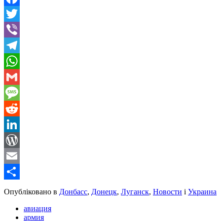
Facebook
Twitter
Viber
Telegram
WhatsApp
Gmail
Message
Reddit
LinkedIn
WordPress
Email
Share
Опубліковано в
Донбасс
,
Донецк
,
Луганск
,
Новости
і
Украина
авиация
армия