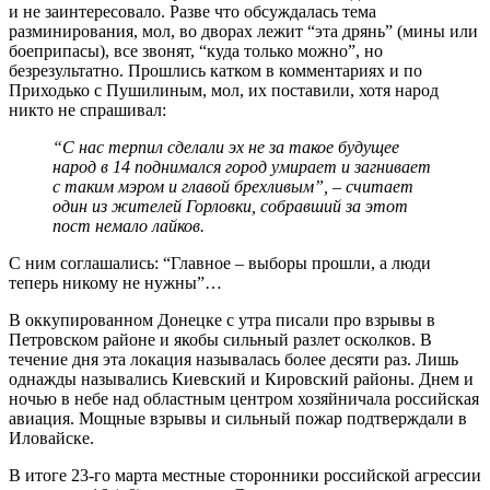
и не заинтересовало. Разве что обсуждалась тема
разминирования, мол, во дворах лежит “эта дрянь” (мины или
боеприпасы), все звонят, “куда только можно”, но
безрезультатно. Прошлись катком в комментариях и по
Приходько с Пушилиным, мол, их поставили, хотя народ
никто не спрашивал:
“С нас терпил сделали эх не за такое будущее
народ в 14 поднимался город умирает и загнивает
с таким мэром и главой брехливым”, – считает
один из жителей Горловки, собравший за этот
пост немало лайков.
С ним соглашались: “Главное – выборы прошли, а люди
теперь никому не нужны”…
В оккупированном Донецке с утра писали про взрывы в
Петровском районе и якобы сильный разлет осколков. В
течение дня эта локация называлась более десяти раз. Лишь
однажды назывались Киевский и Кировский районы. Днем и
ночью в небе над областным центром хозяйничала российская
авиация. Мощные взрывы и сильный пожар подтверждали в
Иловайске.
В итоге 23-го марта местные сторонники российской агрессии