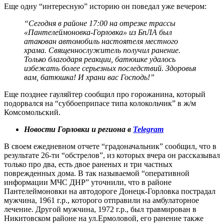
Еще одну “интересную” историю он поведал уже вечером:
“Сегодня в районе 17:00 на отрезке трассы
«Пантелеймоновка-Горловка» из БпЛА был
атакован автомобиль настоятеля местного
храма. Священнослужитель получил ранение.
Только благодаря реакции, батюшке удалось
избежать более серьезных последствий. Здоровья
вам, батюшка! И храни вас Господь!”
Еще позднее гауляйтер сообщил про горожанина, который
подорвался на “суббоеприпасе типа колокольчик” в ж/м
Комсомольский.
Новости Горловки и региона в
Telegram
В своем ежедневном отчете “градоначальник” сообщил, что в
результате 26-ти “обстрелов”, из которых вчера он рассказывал
только про два, есть двое раненых и три частных
поврежденных дома. В так называемой “оперативной
информации МЧС ДНР” уточнили, что в районе
Пантелеймоновки на автодороге Донецк-Горловка пострадал
мужчина, 1961 г.р., которого отправили на амбулаторное
лечение. Другой мужчина, 1972 г.р., был травмирован в
Никитовском районе на ул.Ермоловой, его ранение также