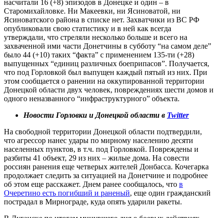
насчитали 16 (+8) эпизодов в Донецке и один – в
Старомихайловке. Ни Макеевки, ни Ясиноватой, ни
Ясиноватского района в списке нет. Захватчики из ВС РФ
опубликовали свою статистику и в ней как всегда
утверждали, что стреляли несколько больше и всего на
захваченной ими части Донетчины в субботу “на самом деле”
было 44 (+10) таких “факта” с применением 135-ти (+28)
выпущенных “единиц различных боеприпасов”. Получается,
что под Горловкой был выпущен каждый пятый из них. При
этом сообщается о ранении на оккупированной территории
Донецкой области двух человек, повреждениях шести домов и
одного неназванного “инфраструктурного” объекта.
Новости Горловки и Донецкой области в
Twitter
На свободной территории Донецкой области подтвердили,
что агрессор нанес удары по мирному населению десяти
населенных пунктов, в т.ч. под Горловкой. Повреждены и
разбиты 41 объект, 29 из них – жилые дома. На совести
россиян ранения еще четверых жителей Донбасса. Кочегарка
продолжает следить за ситуацией на Донетчине и подробнее
об этом еще расскажет. Днем ранее сообщалось, что
в
Очеретино есть погибший и раненый
, еще один гражданский
пострадал в Мирнограде, куда опять ударили ракеты.