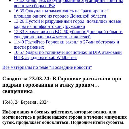
17:42
Молодежь оккупированной Луганщины гонят на
военные сборы в РФ
16:39
Оккупанты замахнулись на “расширение”
площади одного из городов Донецкой области
13:26
Пустой и разрушенный город: появились новые
кадры из прифронтовой Дружковки
12:33
Захватчики из ВС РФ убили в Донецкой области
еще двоих, ранены 4 местных жителей
11:40
Гауляйтер Горловки заявил о 27-ми обстрелах и
шести раненых
10:57
Удары по топливу и логистике: БПЛА атаковали
НПЗ, аэродром и хаб Wildberries
Все материалы по теме "Последние новости"
Сводки за 23.03.24: В Горловке рассказали про
подрыв горожанина и атаку дроном…
священника
15:48, 24 Березня , 2024
Информация о боевых действиях, которые велись или
могли вестись в районе нашего города в течение минувших
суток, продолжает обновляться. Подводим итоги субботы.