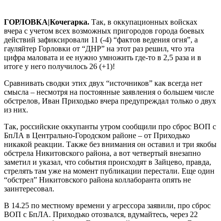
ГОРЛОВКА|Кочегарка.
Так, в оккупационных войсках
вчера с учетом всех возможных пригородов города боевых
действий зафиксировали 11 (-4) “фактов ведения огня”, а
гауляйтер Горловки от “ДНР” на этот раз решил, что эта
цифра маловата и ее нужно умножить где-то в 2,5 раза и в
итоге у него получилось 26 (+1)!
Сравнивать сводки этих двух “источников” как всегда нет
смысла – несмотря на постоянные заявления о большем числе
обстрелов, Иван Приходько вчера предупреждал только о двух
из них.
Так, российские оккупанты утром сообщили про сброс ВОП с
БпЛА в Центрально-Городском районе – от Приходько
никакой реакции. Также без внимания он оставил и три якобы
обстрела Никитовского района, а вот четвертый внезапно
заметил и указал, что события происходят в Зайцево, правда,
стрелять там уже на момент публикации перестали. Еще один
“обстрел” Никитовского района коллаборанта опять не
заинтересовал.
В 14.25 по местному времени у агрессора заявили, про сброс
ВОП с БпЛА. Приходько отозвался, вдумайтесь, через 22