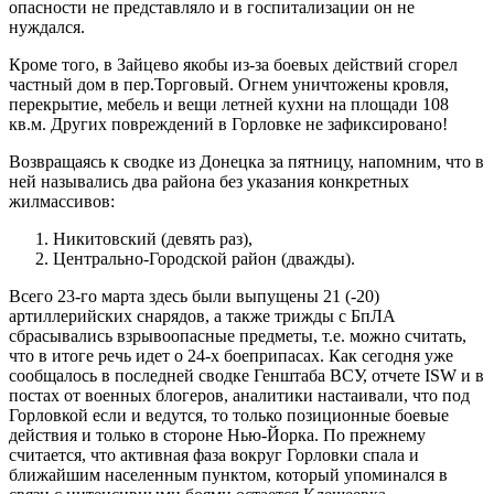
опасности не представляло и в госпитализации он не
нуждался.
Кроме того, в Зайцево якобы из-за боевых действий сгорел
частный дом в пер.Торговый. Огнем уничтожены кровля,
перекрытие, мебель и вещи летней кухни на площади 108
кв.м. Других повреждений в Горловке не зафиксировано!
Возвращаясь к сводке из Донецка за пятницу, напомним, что в
ней назывались два района без указания конкретных
жилмассивов:
Никитовский (девять раз),
Центрально-Городской район (дважды).
Всего 23-го марта здесь были выпущены 21 (-20)
артиллерийских снарядов, а также трижды с БпЛА
сбрасывались взрывоопасные предметы, т.е. можно считать,
что в итоге речь идет о 24-х боеприпасах. Как сегодня уже
сообщалось в последней сводке Генштаба ВСУ, отчете ISW и в
постах от военных блогеров, аналитики настаивали, что под
Горловкой если и ведутся, то только позиционные боевые
действия и только в стороне Нью-Йорка. По прежнему
считается, что активная фаза вокруг Горловки спала и
ближайшим населенным пунктом, который упоминался в