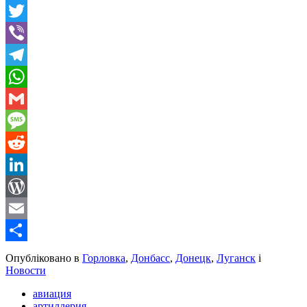
Facebook
Twitter
Viber
Telegram
WhatsApp
Gmail
Message
Reddit
LinkedIn
WordPress
Email
Share
Опубліковано в
Горловка
,
Донбасс
,
Донецк
,
Луганск
і
Новости
авиация
артиллерия