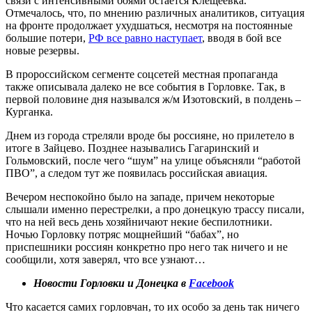
связи с интенсивными боями остается Клещеевка.
Отмечалось, что, по мнению различных аналитиков, ситуация
на фронте продолжает ухудшаться, несмотря на постоянные
большие потери,
РФ все равно наступает
, вводя в бой все
новые резервы.
В пророссийском сегменте соцсетей местная пропаганда
также описывала далеко не все события в Горловке. Так, в
первой половине дня назывался ж/м Изотовский, в полдень –
Курганка.
Днем из города стреляли вроде бы россияне, но прилетело в
итоге в Зайцево. Позднее назывались Гагаринский и
Гольмовский, после чего “шум” на улице объясняли “работой
ПВО”, а следом тут же появилась российская авиация.
Вечером неспокойно было на западе, причем некоторые
слышали именно перестрелки, а про донецкую трассу писали,
что на ней весь день хозяйничают некие беспилотники.
Ночью Горловку потряс мощнейший “бабах”, но
приспешники россиян конкретно про него так ничего и не
сообщили, хотя заверял, что все узнают…
Новости Горловки и Донецка в
Facebook
Что касается самих горловчан, то их особо за день так ничего