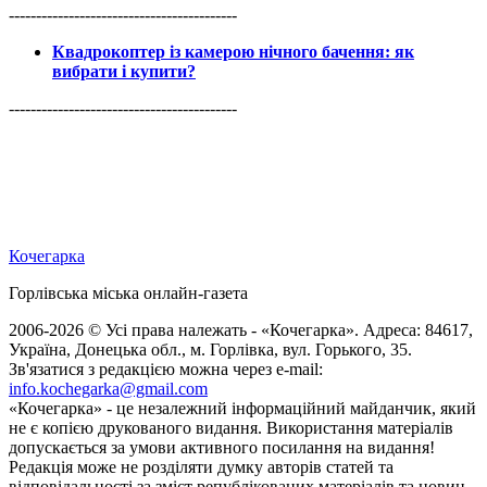
------------------------------------------
Квадрокоптер із камерою нічного бачення: як
вибрати і купити?
------------------------------------------
Кочегарка
Горлівська міська онлайн-газета
2006-2026 © Усі права належать - «Кочегарка». Адреса: 84617,
Україна, Донецька обл., м. Горлівка, вул. Горького, 35.
Зв'язатися з редакцією можна через e-mail:
info.kochegarka@gmail.com
«Кочегарка» - це незалежний інформаційний майданчик, який
не є копією друкованого видання. Використання матеріалів
допускається за умови активного посилання на видання!
Редакція може не розділяти думку авторів статей та
відповідальності за зміст републікованих матеріалів та новин