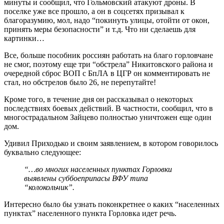
минуты и сообщил, что Гольмовский атакуют дроны. В
поселке уже все прошло, а он в соцсетях призывал к
благоразумию, мол, надо “покинуть улицы, отойти от окон,
принять меры безопасности” и т.д. Что ни сделаешь для
картинки…
Все, больше пособник россиян работать на благо горловчане
не смог, поэтому еще три “обстрела” Никитовского района и
очередной сброс ВОП с БпЛА в ЦГР он комментировать не
стал, но обстрелов было 26, не перепутайте!
Кроме того, в течение дня он рассказывал о некоторых
последствиях боевых действий. В частности, сообщил, что в
многострадальном Зайцево полностью уничтожен еще один
дом.
Удивил Приходько и своим заявлением, в котором говорилось
буквально следующее:
“…во многих населенных пунктах Горловки
выявлены суббоеприпасы ВФУ типа
“колокольчик”.
Интересно было бы узнать поконкретнее о каких “населенных
пунктах” населенного пункта Горловка идет речь.