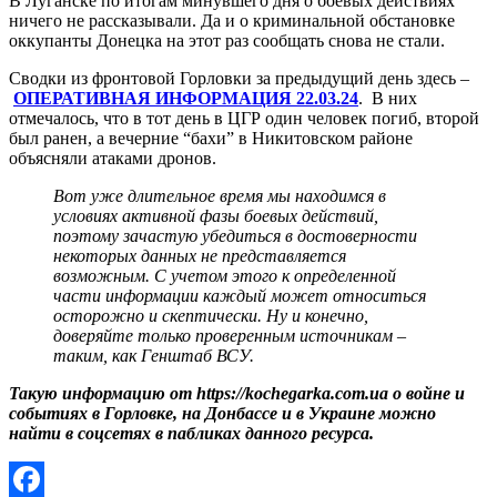
В Луганске по итогам минувшего дня о боевых действиях
ничего не рассказывали. Да и о криминальной обстановке
оккупанты Донецка на этот раз сообщать снова не стали.
Сводки из фронтовой Горловки за предыдущий день здесь –
ОПЕРАТИВНАЯ ИНФОРМАЦИЯ 22.03.24
. В них
отмечалось, что в тот день в ЦГР один человек погиб, второй
был ранен, а вечерние “бахи” в Никитовском районе
объясняли атаками дронов.
Вот уже длительное время мы находимся в
условиях активной фазы боевых действий,
поэтому зачастую убедиться в достоверности
некоторых данных не представляется
возможным. С учетом этого к определенной
части информации каждый может относиться
осторожно и скептически. Ну и конечно,
доверяйте только проверенным источникам –
таким, как Генштаб ВСУ.
Такую информацию от https://kochegarka.com.ua о войне и
событиях в Горловке, на Донбассе и в Украине можно
найти в соцсетях в пабликах данного ресурса.