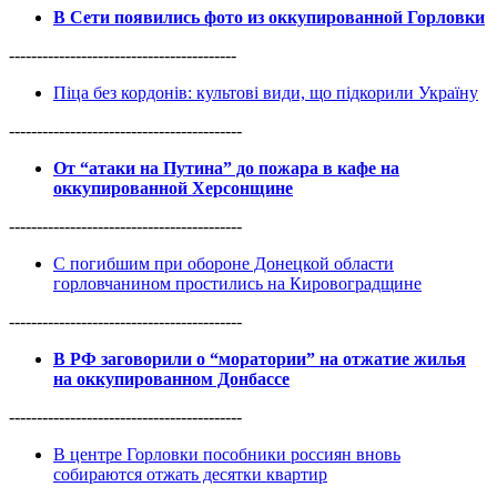
В Сети появились фото из оккупированной Горловки
-----------------------------------------
Піца без кордонів: культові види, що підкорили Україну
------------------------------------------
От “атаки на Путина” до пожара в кафе на
оккупированной Херсонщине
------------------------------------------
С погибшим при обороне Донецкой области
горловчанином простились на Кировоградщине
------------------------------------------
В РФ заговорили о “моратории” на отжатие жилья
на оккупированном Донбассе
------------------------------------------
В центре Горловки пособники россиян вновь
собираются отжать десятки квартир