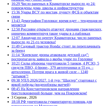
16:29
Число раненых в Краматорске выросло до 24:
повреждены дома, школы и инфраструктура
15:36
Удары ВСУ по мостам, пункту ФСБ и объектам
связи
13:43
Демография Горловки: время идет – тенденция не
меняется
12:50
Россияне открыто атакуют дронами гражданских,
цинично комментируя такие удары в z-пабликах
12:07
Авиаудар по центру Краматорска: число раненых
выросло до 21-го человека!
11:49
Садовый трактор Honda: стоит ли переплачивать
за бренд
11:14
“Киевские дроны атаковали детский сад”:
роспропаганда заявила о якобы ударе по Горловке
10:21
Силы обороны уничтожили 5 танков, 4 РСЗО, 5
средств ПВО, 4 броне-, 379 автотехники и 55 ед. –
артиллерии. Потери врага в живой силе – 1240
“штыков”!
09:38
УПЛ-2026/2027. 1-й тур: “Шахтер” стартовал с
яркой победы (видеообзоры матчей)
08:45
На Константиновском направлении
боестолкновений больше, чем на Покровском!
3 Серпня , 2026
18:18
РФ уничтожила гуманитарную помощь для
переселенцев из Мариуполя