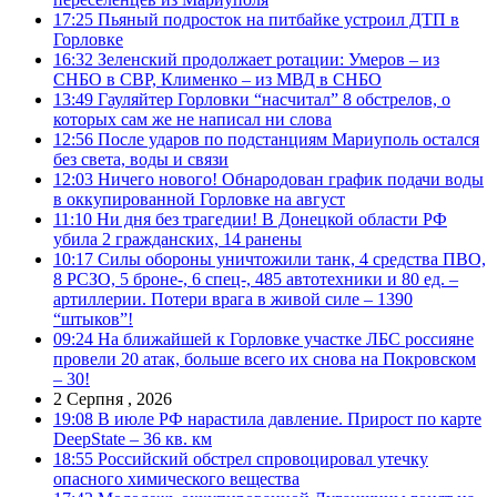
17:25
Пьяный подросток на питбайке устроил ДТП в
Горловке
16:32
Зеленский продолжает ротации: Умеров – из
СНБО в СВР, Клименко – из МВД в СНБО
13:49
Гауляйтер Горловки “насчитал” 8 обстрелов, о
которых сам же не написал ни слова
12:56
После ударов по подстанциям Мариуполь остался
без света, воды и связи
12:03
Ничего нового! Обнародован график подачи воды
в оккупированной Горловке на август
11:10
Ни дня без трагедии! В Донецкой области РФ
убила 2 гражданских, 14 ранены
10:17
Силы обороны уничтожили танк, 4 средства ПВО,
8 РСЗО, 5 броне-, 6 спец-, 485 автотехники и 80 ед. –
артиллерии. Потери врага в живой силе – 1390
“штыков”!
09:24
На ближайшей к Горловке участке ЛБС россияне
провели 20 атак, больше всего их снова на Покровском
– 30!
2 Серпня , 2026
19:08
В июле РФ нарастила давление. Прирост по карте
DeepState – 36 кв. км
18:55
Российский обстрел спровоцировал утечку
опасного химического вещества