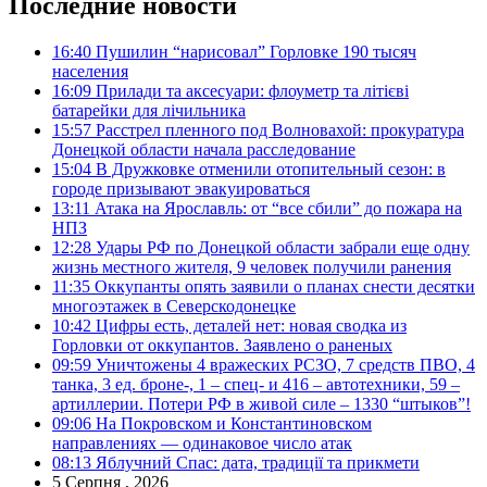
Последние новости
16:40
Пушилин “нарисовал” Горловке 190 тысяч
населения
16:09
Прилади та аксесуари: флоуметр та літієві
батарейки для лічильника
15:57
Расстрел пленного под Волновахой: прокуратура
Донецкой области начала расследование
15:04
В Дружковке отменили отопительный сезон: в
городе призывают эвакуироваться
13:11
Атака на Ярославль: от “все сбили” до пожара на
НПЗ
12:28
Удары РФ по Донецкой области забрали еще одну
жизнь местного жителя, 9 человек получили ранения
11:35
Оккупанты опять заявили о планах снести десятки
многоэтажек в Северскодонецке
10:42
Цифры есть, деталей нет: новая сводка из
Горловки от оккупантов. Заявлено о раненых
09:59
Уничтожены 4 вражеских РСЗО, 7 средств ПВО, 4
танка, 3 ед. броне-, 1 – спец- и 416 – автотехники, 59 –
артиллерии. Потери РФ в живой силе – 1330 “штыков”!
09:06
На Покровском и Константиновском
направлениях — одинаковое число атак
08:13
Яблучний Спас: дата, традиції та прикмети
5 Серпня , 2026