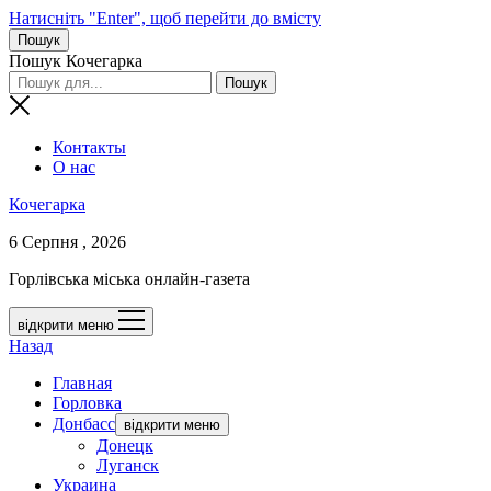
Натисніть "Enter", щоб перейти до вмісту
Пошук
Пошук Кочегарка
Контакты
О нас
Кочегарка
6 Серпня , 2026
Горлівська міська онлайн-газета
відкрити меню
Назад
Главная
Горловка
Донбасс
відкрити меню
Донецк
Луганск
Украина