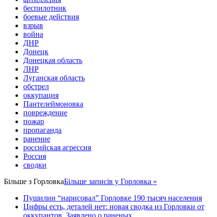
беспилотник
боевые действия
взрыв
война
ДНР
Донецк
Донецкая область
ЛНР
Луганская область
обстрел
оккупация
Пантелеймоновка
повреждение
пожар
пропаганда
ранение
российская агрессия
Россия
сводки
Більше з
Горловка
Більше записів у Горловка »
Пушилин “нарисовал” Горловке 190 тысяч населения
Цифры есть, деталей нет: новая сводка из Горловки от
оккупантов. Заявлено о раненых