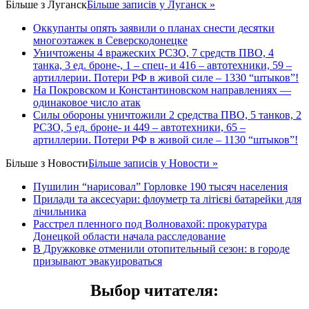
Більше з
Луганск
Більше записів у Луганск »
Оккупанты опять заявили о планах снести десятки
многоэтажек в Северскодонецке
Уничтожены 4 вражеских РСЗО, 7 средств ПВО, 4
танка, 3 ед. броне-, 1 – спец- и 416 – автотехники, 59 –
артиллерии. Потери РФ в живой силе – 1330 “штыков”!
На Покровском и Константиновском направлениях —
одинаковое число атак
Силы обороны уничтожили 2 средства ПВО, 5 танков, 2
РСЗО, 5 ед. броне- и 449 – автотехники, 65 –
артиллерии. Потери РФ в живой силе – 1130 “штыков”!
Більше з
Новости
Більше записів у Новости »
Пушилин “нарисовал” Горловке 190 тысяч населения
Прилади та аксесуари: флоуметр та літієві батарейки для
лічильника
Расстрел пленного под Волновахой: прокуратура
Донецкой области начала расследование
В Дружковке отменили отопительный сезон: в городе
призывают эвакуироваться
Выбор читателя
: