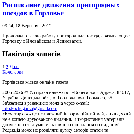
Расписание движения пригородных
поездов в Горловке
09:54, 18 Вересня , 2015
Продолжают свою работу пригородные поезда, связывающие
Горловку с Иловайском и Ясиноватой.
Навігація записів
1
2
Далі
Кочегарка
Горлівська міська онлайн-газета
2006-2026 © Усі права належать - «Кочегарка». Адреса: 84617,
Україна, Донецька обл., м. Горлівка, вул. Горького, 35.
Зв'язатися з редакцією можна через e-mail:
info.kochegarka@gmail.com
«Кочегарка» - це незалежний інформаційний майданчик, який
не є копією друкованого видання. Використання матеріалів
допускається за умови активного посилання на видання!
Редакція може не розділяти думку авторів статей та