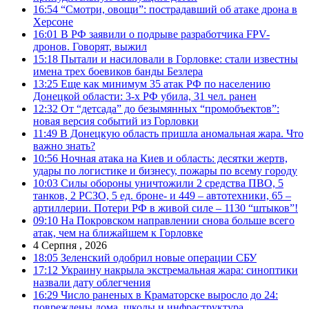
16:54
“Смотри, овощи”: пострадавший об атаке дрона в
Херсоне
16:01
В РФ заявили о подрыве разработчика FPV-
дронов. Говорят, выжил
15:18
Пытали и насиловали в Горловке: стали известны
имена трех боевиков банды Безлера
13:25
Еще как минимум 35 атак РФ по населению
Донецкой области: 3-х РФ убила, 31 чел. ранен
12:32
От “детсада” до безымянных “промобъектов”:
новая версия событий из Горловки
11:49
В Донецкую область пришла аномальная жара. Что
важно знать?
10:56
Ночная атака на Киев и область: десятки жертв,
удары по логистике и бизнесу, пожары по всему городу
10:03
Силы обороны уничтожили 2 средства ПВО, 5
танков, 2 РСЗО, 5 ед. броне- и 449 – автотехники, 65 –
артиллерии. Потери РФ в живой силе – 1130 “штыков”!
09:10
На Покровском направлении снова больше всего
атак, чем на ближайшем к Горловке
4 Серпня , 2026
18:05
Зеленский одобрил новые операции СБУ
17:12
Украину накрыла экстремальная жара: синоптики
назвали дату облегчения
16:29
Число раненых в Краматорске выросло до 24:
повреждены дома, школы и инфраструктура