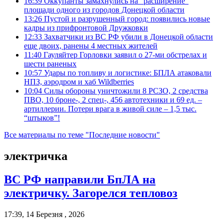
16:39
Оккупанты замахнулись на “расширение”
площади одного из городов Донецкой области
13:26
Пустой и разрушенный город: появились новые
кадры из прифронтовой Дружковки
12:33
Захватчики из ВС РФ убили в Донецкой области
еще двоих, ранены 4 местных жителей
11:40
Гауляйтер Горловки заявил о 27-ми обстрелах и
шести раненых
10:57
Удары по топливу и логистике: БПЛА атаковали
НПЗ, аэродром и хаб Wildberries
10:04
Силы обороны уничтожили 8 РСЗО, 2 средства
ПВО, 10 броне-, 2 спец-, 456 автотехники и 69 ед. –
артиллерии. Потери врага в живой силе – 1,5 тыс.
“штыков”!
Все материалы по теме "Последние новости"
электричка
ВС РФ направили БпЛА на
электричку. Загорелся тепловоз
17:39, 14 Березня , 2026