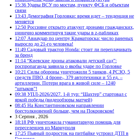
15:36
Удары ВСУ по мостам, пункту ФСБ и объектам
связи
13:43
Демография Горловки: время идет – тенденция не
меняется
12:50
Россияне открыто атакуют дронами гражданских,
цинично комментируя такие удары в z-пабликах
12:07
Авиаудар по центру Краматорска: число раненых
выросло до 21-го человека!
11:49
Садовый трактор Honda: стоит ли переплачивать
за бренд
11:14
“Киевские дроны атаковали детский сад”:
роспропаганда заявила о якобы ударе по Горловке
10:21
Силы обороны уничтожили 5 танков, 4 РСЗО, 5
средств ПВО, 4 броне-, 379 автотехники и 55 ед. –
артиллерии. Потери врага в живой силе – 1240
“штыков”!
09:38
УПЛ-2026/2027. 1-й тур: “Шахтер” стартовал с
яркой победы (видеообзоры матчей)
08:45
На Константиновском направлении
боестолкновений больше, чем на Покровском!
3 Серпня , 2026
18:18
РФ уничтожила гуманитарную помощь для
переселенцев из Мариуполя
17:25
Пьяный подросток на питбайке устроил ДТП в
Горловке