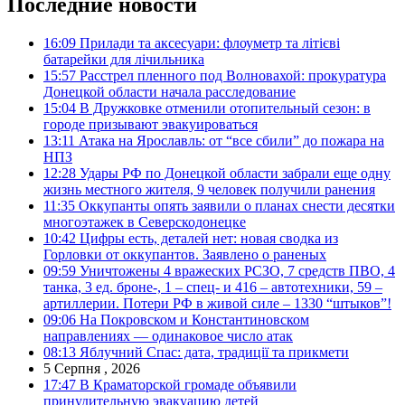
Последние новости
16:09
Прилади та аксесуари: флоуметр та літієві
батарейки для лічильника
15:57
Расстрел пленного под Волновахой: прокуратура
Донецкой области начала расследование
15:04
В Дружковке отменили отопительный сезон: в
городе призывают эвакуироваться
13:11
Атака на Ярославль: от “все сбили” до пожара на
НПЗ
12:28
Удары РФ по Донецкой области забрали еще одну
жизнь местного жителя, 9 человек получили ранения
11:35
Оккупанты опять заявили о планах снести десятки
многоэтажек в Северскодонецке
10:42
Цифры есть, деталей нет: новая сводка из
Горловки от оккупантов. Заявлено о раненых
09:59
Уничтожены 4 вражеских РСЗО, 7 средств ПВО, 4
танка, 3 ед. броне-, 1 – спец- и 416 – автотехники, 59 –
артиллерии. Потери РФ в живой силе – 1330 “штыков”!
09:06
На Покровском и Константиновском
направлениях — одинаковое число атак
08:13
Яблучний Спас: дата, традиції та прикмети
5 Серпня , 2026
17:47
В Краматорской громаде объявили
принудительную эвакуацию детей