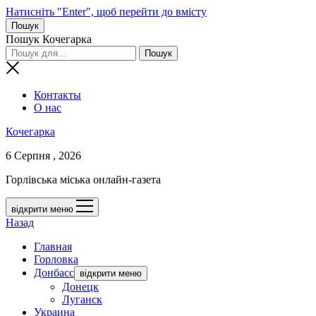
Натисніть "Enter", щоб перейти до вмісту
Пошук
Пошук Кочегарка
Контакты
О нас
Кочегарка
6 Серпня , 2026
Горлівська міська онлайн-газета
відкрити меню
Назад
Главная
Горловка
Донбасс
відкрити меню
Донецк
Луганск
Украина