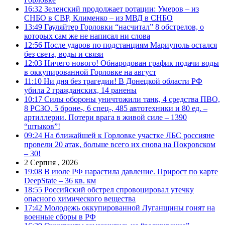
16:32
Зеленский продолжает ротации: Умеров – из
СНБО в СВР, Клименко – из МВД в СНБО
13:49
Гауляйтер Горловки “насчитал” 8 обстрелов, о
которых сам же не написал ни слова
12:56
После ударов по подстанциям Мариуполь остался
без света, воды и связи
12:03
Ничего нового! Обнародован график подачи воды
в оккупированной Горловке на август
11:10
Ни дня без трагедии! В Донецкой области РФ
убила 2 гражданских, 14 ранены
10:17
Силы обороны уничтожили танк, 4 средства ПВО,
8 РСЗО, 5 броне-, 6 спец-, 485 автотехники и 80 ед. –
артиллерии. Потери врага в живой силе – 1390
“штыков”!
09:24
На ближайшей к Горловке участке ЛБС россияне
провели 20 атак, больше всего их снова на Покровском
– 30!
2 Серпня , 2026
19:08
В июле РФ нарастила давление. Прирост по карте
DeepState – 36 кв. км
18:55
Российский обстрел спровоцировал утечку
опасного химического вещества
17:42
Молодежь оккупированной Луганщины гонят на
военные сборы в РФ