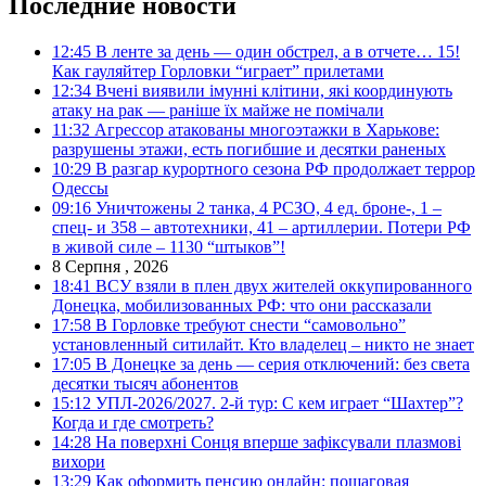
Последние новости
12:45
В ленте за день — один обстрел, а в отчете… 15!
Как гауляйтер Горловки “играет” прилетами
12:34
Вчені виявили імунні клітини, які координують
атаку на рак — раніше їх майже не помічали
11:32
Агрессор атакованы многоэтажки в Харькове:
разрушены этажи, есть погибшие и десятки раненых
10:29
В разгар курортного сезона РФ продолжает террор
Одессы
09:16
Уничтожены 2 танка, 4 РСЗО, 4 ед. броне-, 1 –
спец- и 358 – автотехники, 41 – артиллерии. Потери РФ
в живой силе – 1130 “штыков”!
8 Серпня , 2026
18:41
ВСУ взяли в плен двух жителей оккупированного
Донецка, мобилизованных РФ: что они рассказали
17:58
В Горловке требуют снести “самовольно”
установленный ситилайт. Кто владелец – никто не знает
17:05
В Донецке за день — серия отключений: без света
десятки тысяч абонентов
15:12
УПЛ-2026/2027. 2-й тур: С кем играет “Шахтер”?
Когда и где смотреть?
14:28
На поверхні Сонця вперше зафіксували плазмові
вихори
13:29
Как оформить пенсию онлайн: пошаговая