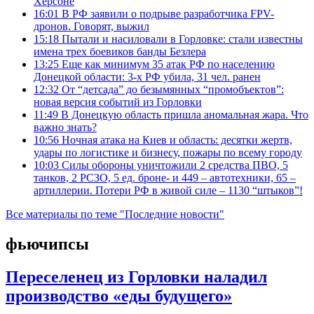
Херсоне
16:01
В РФ заявили о подрыве разработчика FPV-
дронов. Говорят, выжил
15:18
Пытали и насиловали в Горловке: стали известны
имена трех боевиков банды Безлера
13:25
Еще как минимум 35 атак РФ по населению
Донецкой области: 3-х РФ убила, 31 чел. ранен
12:32
От “детсада” до безымянных “промобъектов”:
новая версия событий из Горловки
11:49
В Донецкую область пришла аномальная жара. Что
важно знать?
10:56
Ночная атака на Киев и область: десятки жертв,
удары по логистике и бизнесу, пожары по всему городу
10:03
Силы обороны уничтожили 2 средства ПВО, 5
танков, 2 РСЗО, 5 ед. броне- и 449 – автотехники, 65 –
артиллерии. Потери РФ в живой силе – 1130 “штыков”!
Все материалы по теме "Последние новости"
фьючипсы
Переселенец из Горловки наладил
производство «еды будущего»