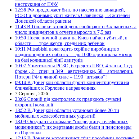
инструкция от ПФУ
12:36
РФ продолжает бить по населению авиацией,
РСЗО и дронами: убит житель Славянска, 13 жителей
Донецкой области ранены
11:43
В Горловке второй день сообщают о 3-х раненых, а
число инцидентов в отчете выросло в 7,5 раз
10:50
После ночной атаки на Киев найден убитый, в
области — трое жертв, среди них ребенок
10:11
Mitsubishi налагодить серійне виробництво
людиноподібних роботів — до 1000 одиниць на місяць
на базі колишньої лінії двигунів
10:07
Уничтожены РСЗО, 6 средств ПВО, 4 танка, 1 ед.
броне-, 2 – спец- и 349 – автотехники, 58 – артиллерии.
Потери РФ в живой силе – 1190 “штыков”!
09:14
В Донецкой области фронт концентрируется на
ближайших к Горловке направлениях
7 Серпня , 2026
23:06
Спокій під контролем: як працюють сучасні
охоронні компанії
18:52
В Донецкой области установят более 20-ти
мобильных железобетонных укрытий
18:09
Оккупанты поймали “посредницу телефонных
мошенников”: их жертвами якобы были и пенсионеры
из Горловки
17:16
В Донецке мотоциклист сбил пособника россиян: