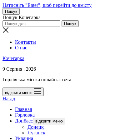
Натисніть "Enter", щоб перейти до вмісту
Пошук
Пошук Кочегарка
Контакты
О нас
Кочегарка
9 Серпня , 2026
Горлівська міська онлайн-газета
відкрити меню
Назад
Главная
Горловка
Донбасс
відкрити меню
Донецк
Луганск
Украина