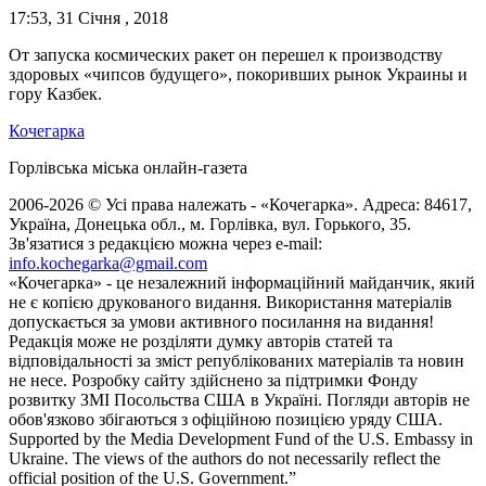
17:53, 31 Січня , 2018
От запуска космических ракет он перешел к производству
здоровых «чипсов будущего», покоривших рынок Украины и
гору Казбек.
Кочегарка
Горлівська міська онлайн-газета
2006-2026 © Усі права належать - «Кочегарка». Адреса: 84617,
Україна, Донецька обл., м. Горлівка, вул. Горького, 35.
Зв'язатися з редакцією можна через e-mail:
info.kochegarka@gmail.com
«Кочегарка» - це незалежний інформаційний майданчик, який
не є копією друкованого видання. Використання матеріалів
допускається за умови активного посилання на видання!
Редакція може не розділяти думку авторів статей та
відповідальності за зміст републікованих матеріалів та новин
не несе. Розробку сайту здійснено за підтримки Фонду
розвитку ЗМІ Посольства США в Україні. Погляди авторів не
обов'язково збігаються з офіційною позицією уряду США.
Supported by the Media Development Fund of the U.S. Embassy in
Ukraine. The views of the authors do not necessarily reflect the
official position of the U.S. Government.”