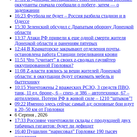
оккупанты сначала сообщали о побеге, затем — о
задержании
16:23
Футбола не будет – Россия разбила стадион и в
Одессе
15:30
Зеленский обсудил с Драпатым оборону Донецкой
области
13:37
Атаки РФ привели к еще одной смерти жителя
Донецкой области и ранениям пятерых
12:44
В Краматорске закрывают отделения почты,
остановлена работа Станции переливания крови
11:51
Что “считает” в своих z-сводках гауляйтер
оккупированной Горловки?
11:08
Z-власти взялись за вещи жителей Донецкой
области: в оккупации будут отжимать мебель и
быттехнику
10:15
Уничтожены 2 вражеских РСЗО, 3 средств ПВО,
танк, 11 ед. броне-, 6 – спец- и 386 – автотехники, 67 –
артиллерии. Потери РФ в живой силе – 1210 “штыков”!
09:22
Именно здесь сейчас самый ад: основные бои идут
в 20–50 км от Горловки
6 Серпня , 2026
17:33
Россияне уничтожили склады с продукцией двух
табачных гигантов: будет ли дефицит
16:40
Пушилин “нарисовал” Горловке 190 тысяч
населения