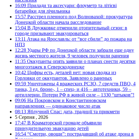
16:09
Прилади та аксесуари: флоуметр та літієві
батарейки для лічильника
15:57
Расстрел пленного под Волновахой: прокуратура
Донецкой области начала расследование
15:04
В Дружковке отменили отопительный сезон: в
городе призывают эвакуироваться
13:11
Атака на Ярославль: от “все сбили” до пожара на
НПЗ
12:28
Удары РФ по Донецкой области забрали еще одну
жизнь местного жителя, 9 человек получили ранения
11:35
Оккупанты опять заявили о планах снести десятки
многоэтажек в Северскодонецке
10:42
Цифры есть, деталей нет: новая сводка из
Горловки от оккупантов. Заявлено о раненых
09:59
Уничтожены 4 вражеских РСЗО, 7 средств ПВО, 4
танка, 3 ед. броне-, 1 – спец- и 416 – автотехники, 59 –
артиллерии. Потери РФ в живой силе – 1330 “штыков”!
09:06
На Покровском и Константиновском
направлениях — одинаковое число атак
08:13
Яблучний Спас: дата, традиції та прикмети
5 Серпня , 2026
17:47
В Краматорской громаде объявили
принудительную эвакуацию детей
16:54
“Смотри, овощи”: пострадавший об атаке дрона в