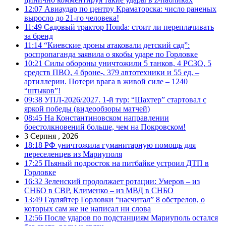
12:07
Авиаудар по центру Краматорска: число раненых
выросло до 21-го человека!
11:49
Садовый трактор Honda: стоит ли переплачивать
за бренд
11:14
“Киевские дроны атаковали детский сад”:
роспропаганда заявила о якобы ударе по Горловке
10:21
Силы обороны уничтожили 5 танков, 4 РСЗО, 5
средств ПВО, 4 броне-, 379 автотехники и 55 ед. –
артиллерии. Потери врага в живой силе – 1240
“штыков”!
09:38
УПЛ-2026/2027. 1-й тур: “Шахтер” стартовал с
яркой победы (видеообзоры матчей)
08:45
На Константиновском направлении
боестолкновений больше, чем на Покровском!
3 Серпня , 2026
18:18
РФ уничтожила гуманитарную помощь для
переселенцев из Мариуполя
17:25
Пьяный подросток на питбайке устроил ДТП в
Горловке
16:32
Зеленский продолжает ротации: Умеров – из
СНБО в СВР, Клименко – из МВД в СНБО
13:49
Гауляйтер Горловки “насчитал” 8 обстрелов, о
которых сам же не написал ни слова
12:56
После ударов по подстанциям Мариуполь остался