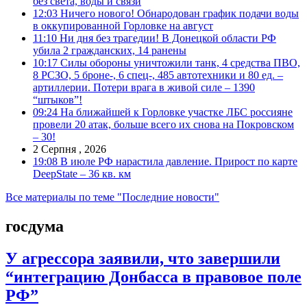
без света, воды и связи
12:03
Ничего нового! Обнародован график подачи воды
в оккупированной Горловке на август
11:10
Ни дня без трагедии! В Донецкой области РФ
убила 2 гражданских, 14 ранены
10:17
Силы обороны уничтожили танк, 4 средства ПВО,
8 РСЗО, 5 броне-, 6 спец-, 485 автотехники и 80 ед. –
артиллерии. Потери врага в живой силе – 1390
“штыков”!
09:24
На ближайшей к Горловке участке ЛБС россияне
провели 20 атак, больше всего их снова на Покровском
– 30!
2 Серпня , 2026
19:08
В июле РФ нарастила давление. Прирост по карте
DeepState – 36 кв. км
Все материалы по теме "Последние новости"
госдума
У агрессора заявили, что завершили
“интеграцию Донбасса в правовое поле
РФ”