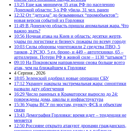
13:25
Еще как минимум 35 атак РФ по населению
Донецкой области: 3-х РФ убила, 31 чел. ранен
12:32
От “детсада” до безымянных “промобъектов”:
новая версия событий из Горловки
11:49
В Донецкую область пришла аномальная жара. Что
важно знать?
10:56
Ночная атака на Киев и область: десятки жертв,
удары по логистике и бизнесу, пожары по всему городу
10:03
Силы обороны уничтожили 2 средства ПВО, 5
танков, 2 РСЗО, 5 ед. броне- и 449 – автотехники, 65 –
артиллерии. Потери РФ в живой силе – 1130 “штыков”!
09:10
На Покровском направлении снова больше всего
атак, чем на ближайшем к Горловке
4 Серпня , 2026
18:05
Зеленский одобрил новые операции СБУ
17:12
Украину накрыла экстремальная жара: синоптики
назвали дату облегчения
16:29
Число раненых в Краматорске выросло до 24:
повреждены дома, школы и инфраструктура
15:36
Удары ВСУ по мостам, пункту ФСБ и объектам
связи
13:43
Демография Горловки: время идет – тенденция не
меняется
12:50
Россияне открыто атакуют дронами гражданских,
цинично комментируя такие удары в z-пабликах