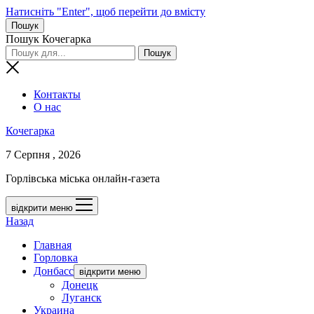
Натисніть "Enter", щоб перейти до вмісту
Пошук
Пошук Кочегарка
Контакты
О нас
Кочегарка
7 Серпня , 2026
Горлівська міська онлайн-газета
відкрити меню
Назад
Главная
Горловка
Донбасс
відкрити меню
Донецк
Луганск
Украина