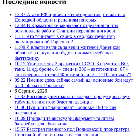
Последние новости
13:37
Атаки РФ привели к еще одной смерти жителя
Донецкой области и ранениям пятерых
12:44
В Краматорске закрывают отделения почты,
остановлена работа Станции переливания крови
11:51
Что “считает” в своих z-сводках гауляйтер
оккупированной Горловки?
11:08
Z-власти взялись за вещи жителей Донецкой
области: в оккупации будут отжимать мебель и
быттехнику
10:15
Уничтожены 2 вражеских РСЗО, 3 средств ПВО,
танк, 11 ед. броне-, 6 – спец- и 386 – автотехники, 67 –
артиллерии. Потери РФ в живой силе – 1210 “штыков”!
09:22
Именно здесь сейчас самый ад: основные бои идут
в 20–50 км от Горловки
6 Серпня , 2026
17:33
Россияне уничтожили склады с продукцией двух
табачных гигантов: будет ли дефицит
16:40
Пушилин “нарисовал” Горловке 190 тысяч
населения
16:09
Прилади та аксесуари: флоуметр та літієві
батарейки для лічильника
15:57
Расстрел пленного под Волновахой: прокуратура
Донецкой области начала расследование