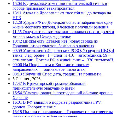
15:04
В Дружковке отменили отопительный сезон: в
городе призывают эвакуироваться
13:11
Атака на Ярославль: от “все сбили” до пожара на
НПЗ
12:28
Удары РФ по Донецкой области забрали еще одну
жизнь местного жителя, 9 человек получили ранения
11:35
Оккупанты опять заявили о планах снести десятки
многоэтажек в Северскодонецке
10:42
Цифры есть, деталей нет: новая сводка из
Горловки от оккупантов. Заявлено о раненых
09:59
Уничтожены 4 вражеских РСЗО, 7 средств ПВО, 4
танка, 3 ед. броне-, 1 – спец- и 416 – автотехники, 59 –
артиллерии. Потери РФ в живой силе – 1330 “штыков”!
09:06
На Покровском и Константиновском
направлениях — одинаковое число атак
08:13
Яблучний Спас: дата, традиції та прикмети
5 Серпня , 2026
17:47
В Краматорской громаде объявили
принудительную эвакуацию детей
16:54
“Смотри, овощи”: пострадавший об атаке дрона в
Херсоне
16:01
В РФ заявили о подрыве разработчика FPV-
дронов. Говорят, выжил
15:18
Пытали и насиловали в Горловке: стали известны
имена трех боевиков банды Безлера