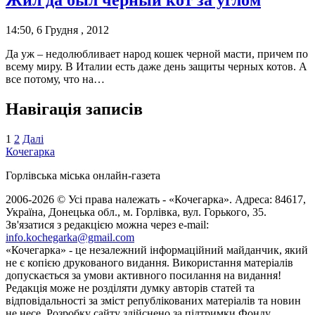
14:50, 6 Грудня , 2012
Да уж – недолюбливает народ кошек черной масти, причем по
всему миру. В Италии есть даже день защиты черных котов. А
все потому, что на…
Навігація записів
1
2
Далі
Кочегарка
Горлівська міська онлайн-газета
2006-2026 © Усі права належать - «Кочегарка». Адреса: 84617,
Україна, Донецька обл., м. Горлівка, вул. Горького, 35.
Зв'язатися з редакцією можна через e-mail:
info.kochegarka@gmail.com
«Кочегарка» - це незалежний інформаційний майданчик, який
не є копією друкованого видання. Використання матеріалів
допускається за умови активного посилання на видання!
Редакція може не розділяти думку авторів статей та
відповідальності за зміст републікованих матеріалів та новин
не несе. Розробку сайту здійснено за підтримки Фонду