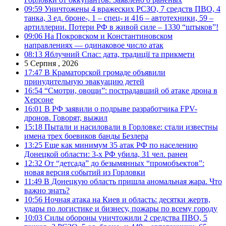
09:59
Уничтожены 4 вражеских РСЗО, 7 средств ПВО, 4
танка, 3 ед. броне-, 1 – спец- и 416 – автотехники, 59 –
артиллерии. Потери РФ в живой силе – 1330 “штыков”!
09:06
На Покровском и Константиновском
направлениях — одинаковое число атак
08:13
Яблучний Спас: дата, традиції та прикмети
5 Серпня , 2026
17:47
В Краматорской громаде объявили
принудительную эвакуацию детей
16:54
“Смотри, овощи”: пострадавший об атаке дрона в
Херсоне
16:01
В РФ заявили о подрыве разработчика FPV-
дронов. Говорят, выжил
15:18
Пытали и насиловали в Горловке: стали известны
имена трех боевиков банды Безлера
13:25
Еще как минимум 35 атак РФ по населению
Донецкой области: 3-х РФ убила, 31 чел. ранен
12:32
От “детсада” до безымянных “промобъектов”:
новая версия событий из Горловки
11:49
В Донецкую область пришла аномальная жара. Что
важно знать?
10:56
Ночная атака на Киев и область: десятки жертв,
удары по логистике и бизнесу, пожары по всему городу
10:03
Силы обороны уничтожили 2 средства ПВО, 5