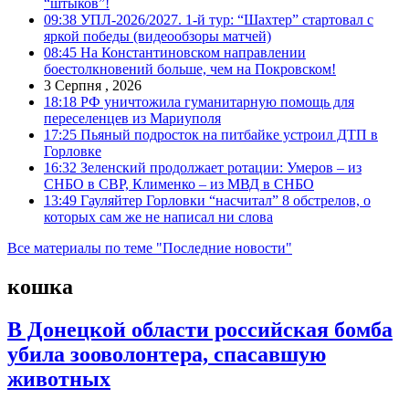
“штыков”!
09:38
УПЛ-2026/2027. 1-й тур: “Шахтер” стартовал с
яркой победы (видеообзоры матчей)
08:45
На Константиновском направлении
боестолкновений больше, чем на Покровском!
3 Серпня , 2026
18:18
РФ уничтожила гуманитарную помощь для
переселенцев из Мариуполя
17:25
Пьяный подросток на питбайке устроил ДТП в
Горловке
16:32
Зеленский продолжает ротации: Умеров – из
СНБО в СВР, Клименко – из МВД в СНБО
13:49
Гауляйтер Горловки “насчитал” 8 обстрелов, о
которых сам же не написал ни слова
Все материалы по теме "Последние новости"
кошка
В Донецкой области российская бомба
убила зооволонтера, спасавшую
животных