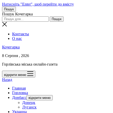
Натисніть "Enter", щоб перейти до вмісту
Пошук
Пошук Кочегарка
Контакты
О нас
Кочегарка
8 Серпня , 2026
Горлівська міська онлайн-газета
відкрити меню
Назад
Главная
Горловка
Донбасс
відкрити меню
Донецк
Луганск
Украина