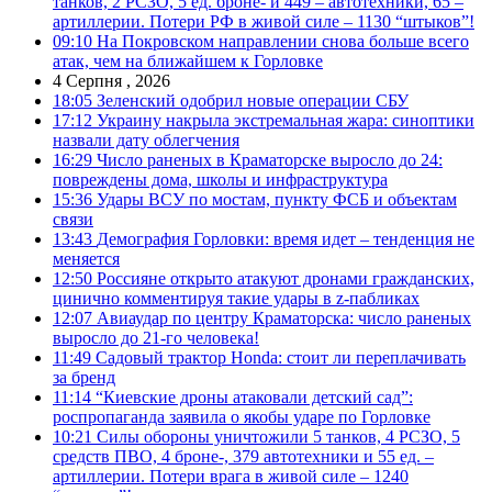
танков, 2 РСЗО, 5 ед. броне- и 449 – автотехники, 65 –
артиллерии. Потери РФ в живой силе – 1130 “штыков”!
09:10
На Покровском направлении снова больше всего
атак, чем на ближайшем к Горловке
4 Серпня , 2026
18:05
Зеленский одобрил новые операции СБУ
17:12
Украину накрыла экстремальная жара: синоптики
назвали дату облегчения
16:29
Число раненых в Краматорске выросло до 24:
повреждены дома, школы и инфраструктура
15:36
Удары ВСУ по мостам, пункту ФСБ и объектам
связи
13:43
Демография Горловки: время идет – тенденция не
меняется
12:50
Россияне открыто атакуют дронами гражданских,
цинично комментируя такие удары в z-пабликах
12:07
Авиаудар по центру Краматорска: число раненых
выросло до 21-го человека!
11:49
Садовый трактор Honda: стоит ли переплачивать
за бренд
11:14
“Киевские дроны атаковали детский сад”:
роспропаганда заявила о якобы ударе по Горловке
10:21
Силы обороны уничтожили 5 танков, 4 РСЗО, 5
средств ПВО, 4 броне-, 379 автотехники и 55 ед. –
артиллерии. Потери врага в живой силе – 1240