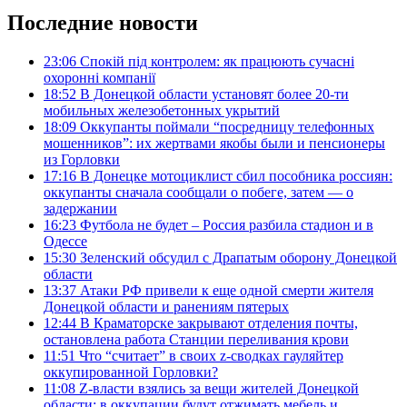
Последние новости
23:06
Спокій під контролем: як працюють сучасні
охоронні компанії
18:52
В Донецкой области установят более 20-ти
мобильных железобетонных укрытий
18:09
Оккупанты поймали “посредницу телефонных
мошенников”: их жертвами якобы были и пенсионеры
из Горловки
17:16
В Донецке мотоциклист сбил пособника россиян:
оккупанты сначала сообщали о побеге, затем — о
задержании
16:23
Футбола не будет – Россия разбила стадион и в
Одессе
15:30
Зеленский обсудил с Драпатым оборону Донецкой
области
13:37
Атаки РФ привели к еще одной смерти жителя
Донецкой области и ранениям пятерых
12:44
В Краматорске закрывают отделения почты,
остановлена работа Станции переливания крови
11:51
Что “считает” в своих z-сводках гауляйтер
оккупированной Горловки?
11:08
Z-власти взялись за вещи жителей Донецкой
области: в оккупации будут отжимать мебель и