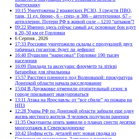
быттехнику
10:15
Уничтожены 2 вражеских РСЗО, 3 средств ПВО,
танк, 11 ед. броне-, 6 – спец- и 386 – автотехники, 67 –
артиллерии. Потери РФ в живой силе – 1210 “штыков”!
09:22
Именно здесь сейчас самый ад: основные бои идут
в 20–50 км от Горловки
6 Серпня , 2026
17:33
Россияне уничтожили склады с продукцией двух
табачных гигантов: будет ли дефицит
16:40
Пушилин “нарисовал” Горловке 190 тысяч
населения
16:09
Прилади та аксесуари: флоуметр та літієві
батарейки для лічильника
15:57
Расстрел пленного под Волновахой: прокуратура
Донецкой области начала расследование
15:04
В Дружковке отменили отопительный сезон: в
городе призывают эвакуироваться
13:11
Атака на Ярославль: от “все сбили” до пожара на
НПЗ
12:28
Удары РФ по Донецкой области забрали еще одну
жизнь местного жителя, 9 человек получили ранения
11:35
Оккупанты опять заявили о планах снести десятки
многоэтажек в Северскодонецке
10:42
Цифры есть, деталей нет: новая сводка из
Горловки от оккупантов. Заявлено о раненых