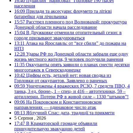
16:40
Пушилин “нарисовал” Горловке 190 тысяч
населения
16:09
Прилади та аксесуари: флоуметр та літієві
батарейки для лічильника
15:57
Расстрел пленного под Волновахой: прокуратура
Донецкой области начала расследование
15:04
В Дружковке отменили отопительный сезон: в
городе призывают эвакуироваться
13:11
Атака на Ярославль: от “все сбили” до пожара на
НПЗ
12:28
Удары РФ по Донецкой области забрали еще одну
жизнь местного жителя, 9 человек получили ранения
11:35
Оккупанты опять заявили о планах снести десятки
многоэтажек в Северскодонецке
10:42
Цифры есть, деталей нет: новая сводка из
Горловки от оккупантов. Заявлено о раненых
09:59
Уничтожены 4 вражеских РСЗО, 7 средств ПВО, 4
танка, 3 ед. броне-, 1 – спец- и 416 – автотехники, 59 –
артиллерии. Потери РФ в живой силе – 1330 “штыков”!
09:06
На Покровском и Константиновском
направлениях — одинаковое число атак
08:13
Яблучний Спас: дата, традиції та прикмети
5 Серпня , 2026
17:47
В Краматорской громаде объявили
принудительную эвакуацию детей