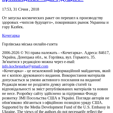
17:53, 31 Січня , 2018
От запуска космических ракет он перешел к производству
здоровых «чипсов будущего», покоривших рынок Украины и
гору Казбек.
Кочегарка
Горлівська міська онлайн-газета
2006-2026 © Усі права належать - «Кочегарка». Адреса: 84617,
Україна, Донецька обл., м. Горлівка, вул. Горького, 35.
Зв'язатися з редакцією можна через e-mail:
info.kochegarka@gmail.com
«Кочегарка» - це незалежний інформаційний майданчик, який
не є копією друкованого видання. Використання матеріалів
допускається за умови активного посилання на видання!
Редакція може не розділяти думку авторів статей та
відповідальності за зміст републікованих матеріалів та новин
не несе. Розробку сайту здійснено за підтримки Фонду
розвитку ЗМІ Посольства США в Україні. Погляди авторів не
обов'язково збігаються з офіційною позицією уряду США.
Supported by the Media Development Fund of the U.S. Embassy in
Ukraine. The views of the authors do not necessarily reflect the