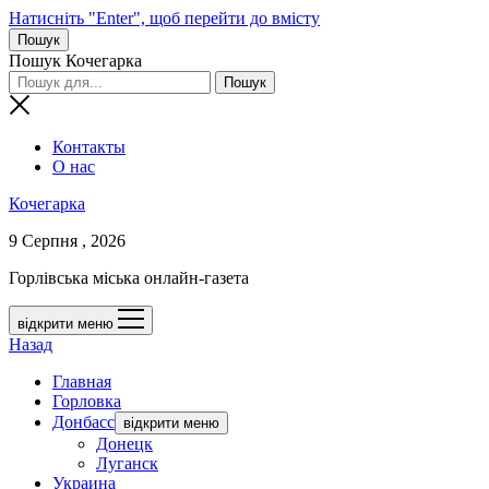
Натисніть "Enter", щоб перейти до вмісту
Пошук
Пошук Кочегарка
Контакты
О нас
Кочегарка
9 Серпня , 2026
Горлівська міська онлайн-газета
відкрити меню
Назад
Главная
Горловка
Донбасс
відкрити меню
Донецк
Луганск
Украина