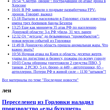
16:54
“Смотри, овощи”: пострадавший об атаке дрона в
Херсоне
16:01
В РФ заявили о подрыве разработчика FPV-
дронов. Говорят, выжил
15:18
Пытали и насиловали в Горловке: стали известны
имена трех боевиков банды Безлера
13:25
Еще как минимум 35 атак РФ по населению
Донецкой области: 3-х РФ убила, 31 чел. ранен
12:32
От “детсада” до безымянных “промобъектов”:
новая версия событий из Горловки
11:49
В Донецкую область пришла аномальная жара. Что
важно знать?
10:56
Ночная атака на Киев и область: десятки жертв,
удары по логистике и бизнесу, пожары по всему городу
10:03
Силы обороны уничтожили 2 средства ПВО, 5
танков, 2 РСЗО, 5 ед. броне- и 449 – автотехники, 65 –
артиллерии. Потери РФ в живой силе – 1130 “штыков”!
Все материалы по теме "Последние новости"
лен
Переселенец из Горловки наладил
производство «еды будущего»