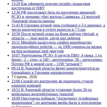
13:29
Как оформить пенсию онлайн: пошаговая
инструкция от ПФУ
12:36
РФ продолжает бить по населению авиацией,
РСЗО и дронами: убит житель Славянска, 13 жителей
Донецкой области ранены
11:43
В Горловке второй день сообщают о 3-х раненых, а
число инцидентов в отчете выросло в 7,5 раз
10:50
После ночной атаки на Киев найден убитый, в
области — трое жертв, среди них ребенок
10:11
Mitsubishi налагодить серійне виробництво
людиноподібних роботів — до 1000 одиниць на місяць
на базі колишньої лінії двигунів
10:07
Уничтожены РСЗО, 6 средств ПВО, 4 танка, 1 ед.
броне-, 2 – спец- и 349 – автотехники, 58 – артиллерии.
Потери РФ в живой силе – 1190 “штыков”!
09:14
В Донецкой области фронт концентрируется на
ближайших к Горловке направлениях
7 Серпня , 2026
23:06
Спокій під контролем: як працюють сучасні
охоронні компанії
18:52
В Донецкой области установят более 20-ти
мобильных железобетонных укрытий
18:09
Оккупанты поймали “посредницу телефонных
мошенников”: их жертвами якобы были и пенсионеры
из Горловки