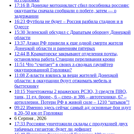
17:16
В Донецке мотоциклист сбил пособника россиян:
оккупанты сначала сообщали о побеге, затем — о
задержании
16:23
Футбола не будет – Россия разбила стадион и в
Одессе
15:30
Зеленский обсудил с Драпатым оборону Донецкой
области
13:37
Атаки РФ привели к еще одной смерти жителя
Донецкой области и ранениям пятерых
12:44
В Краматорске закрывают отделения почты,
остановлена работа Станции переливания крови
11:51
Что “считает” в своих z-сводках гауляйтер
оккупированной Горловки?
11:08
Z-власти взялись за вещи жителей Донецкой
области: в оккупации будут отжимать мебель и
быттехнику
10:15
Уничтожены 2 вражеских РСЗО, 3 средств ПВО,
танк, 11 ед. броне-, 6 – спец- и 386 – автотехники, 67 –
артиллерии. Потери РФ в живой силе – 1210 “штыков”!
09:22
Именно здесь сейчас самый ад: основные бои идут
в 20–50 км от Горловки
6 Серпня , 2026
17:33
Россияне уничтожили склады с продукцией двух
табачных гигантов: будет ли дефицит