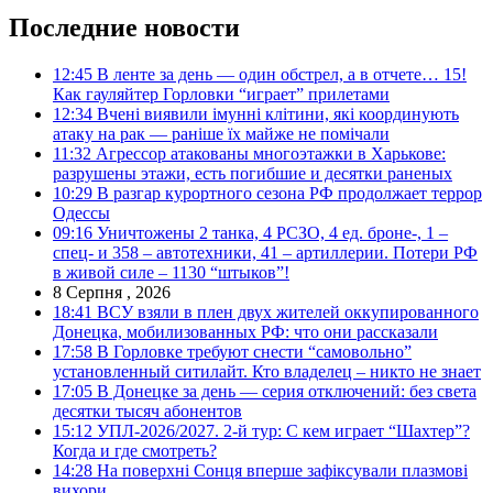
Последние новости
12:45
В ленте за день — один обстрел, а в отчете… 15!
Как гауляйтер Горловки “играет” прилетами
12:34
Вчені виявили імунні клітини, які координують
атаку на рак — раніше їх майже не помічали
11:32
Агрессор атакованы многоэтажки в Харькове:
разрушены этажи, есть погибшие и десятки раненых
10:29
В разгар курортного сезона РФ продолжает террор
Одессы
09:16
Уничтожены 2 танка, 4 РСЗО, 4 ед. броне-, 1 –
спец- и 358 – автотехники, 41 – артиллерии. Потери РФ
в живой силе – 1130 “штыков”!
8 Серпня , 2026
18:41
ВСУ взяли в плен двух жителей оккупированного
Донецка, мобилизованных РФ: что они рассказали
17:58
В Горловке требуют снести “самовольно”
установленный ситилайт. Кто владелец – никто не знает
17:05
В Донецке за день — серия отключений: без света
десятки тысяч абонентов
15:12
УПЛ-2026/2027. 2-й тур: С кем играет “Шахтер”?
Когда и где смотреть?
14:28
На поверхні Сонця вперше зафіксували плазмові
вихори