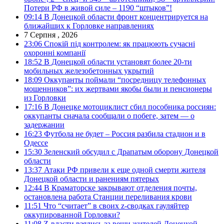
Потери РФ в живой силе – 1190 “штыков”!
09:14
В Донецкой области фронт концентрируется на
ближайших к Горловке направлениях
7 Серпня , 2026
23:06
Спокій під контролем: як працюють сучасні
охоронні компанії
18:52
В Донецкой области установят более 20-ти
мобильных железобетонных укрытий
18:09
Оккупанты поймали “посредницу телефонных
мошенников”: их жертвами якобы были и пенсионеры
из Горловки
17:16
В Донецке мотоциклист сбил пособника россиян:
оккупанты сначала сообщали о побеге, затем — о
задержании
16:23
Футбола не будет – Россия разбила стадион и в
Одессе
15:30
Зеленский обсудил с Драпатым оборону Донецкой
области
13:37
Атаки РФ привели к еще одной смерти жителя
Донецкой области и ранениям пятерых
12:44
В Краматорске закрывают отделения почты,
остановлена работа Станции переливания крови
11:51
Что “считает” в своих z-сводках гауляйтер
оккупированной Горловки?
11:08
Z-власти взялись за вещи жителей Донецкой