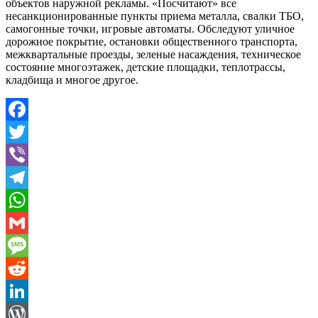
объектов наружной рекламы. «Посчитают» все
несанкционированные пункты приема металла, свалки ТБО,
самогонные точки, игровые автоматы. Обследуют уличное
дорожное покрытие, остановки общественного транспорта,
межквартальные проезды, зеленые насаждения, техническое
состояние многоэтажек, детские площадки, теплотрассы,
кладбища и многое другое.
Facebook
Twitter
Viber
Telegram
WhatsApp
Gmail
Message
Reddit
LinkedIn