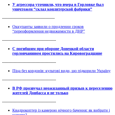
У агрессора уточнили, что вчера в Горловке был
уничтожен “склад кондитерской фабрики”
-----------------------------------------
Оккупанты заявили о продлении сроков
“переоформления недвижимости в ДНР”
------------------------------------------
С погибшим при обороне Донецкой области
горловчанином простились на Кировоградщине
------------------------------------------
Піца без кордонів: культові види, що підкорили Україну
------------------------------------------
В РФ прозвучал неожиданный призыв к переселению
жителей Донбасса и не только
------------------------------------------
Квадрокоптер із камерою нічного бачення: як вибрати і
купити?