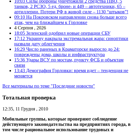
10:03
Силы обороны уничтожили 2 средства ПВО, 5
танков, 2 РСЗО, 5 ед. броне- и 449 – автотехники, 65 –
артиллерии. Потери РФ в живой силе – 1130 “штыков”!
09:10
На Покровском направлении снова больше всего
атак, чем на ближайшем к Горловке
4 Серпня , 2026
18:05
Зеленский одобрил новые операции СБУ
17:12
Украину накрыла экстремальная жара: синоптики
назвали дату облегчения
16:29
Число раненых в Краматорске выросло до 24:
повреждены дома, школы и инфраструктура
15:36
Удары ВСУ по мостам, пункту ФСБ и объектам
связи
13:43
Демография Горловки: время идет – тенденция не
меняется
Все материалы по теме "Последние новости"
Тотальная проверка
12:35, 11 Грудня , 2010
Мобильные группы, которые проверяют соблюдение
действующего законодательства на предприятиях города, в
том числе рациональное использование трудовых и