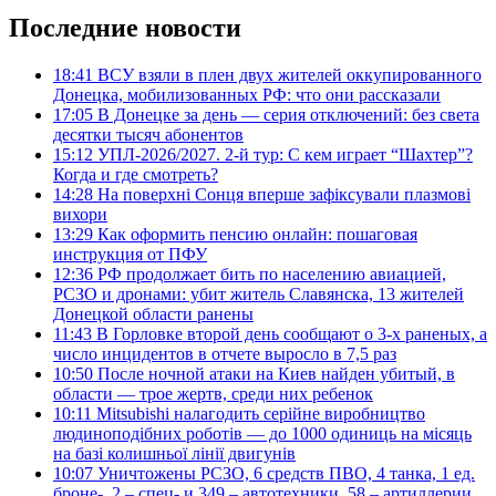
Последние новости
18:41
ВСУ взяли в плен двух жителей оккупированного
Донецка, мобилизованных РФ: что они рассказали
17:05
В Донецке за день — серия отключений: без света
десятки тысяч абонентов
15:12
УПЛ-2026/2027. 2-й тур: С кем играет “Шахтер”?
Когда и где смотреть?
14:28
На поверхні Сонця вперше зафіксували плазмові
вихори
13:29
Как оформить пенсию онлайн: пошаговая
инструкция от ПФУ
12:36
РФ продолжает бить по населению авиацией,
РСЗО и дронами: убит житель Славянска, 13 жителей
Донецкой области ранены
11:43
В Горловке второй день сообщают о 3-х раненых, а
число инцидентов в отчете выросло в 7,5 раз
10:50
После ночной атаки на Киев найден убитый, в
области — трое жертв, среди них ребенок
10:11
Mitsubishi налагодить серійне виробництво
людиноподібних роботів — до 1000 одиниць на місяць
на базі колишньої лінії двигунів
10:07
Уничтожены РСЗО, 6 средств ПВО, 4 танка, 1 ед.
броне-, 2 – спец- и 349 – автотехники, 58 – артиллерии.