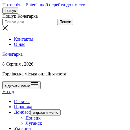
Натисніть "Enter", щоб перейти до вмісту
Пошук
Пошук Кочегарка
Контакты
О нас
Кочегарка
8 Серпня , 2026
Горлівська міська онлайн-газета
відкрити меню
Назад
Главная
Горловка
Донбасс
відкрити меню
Донецк
Луганск
Украина