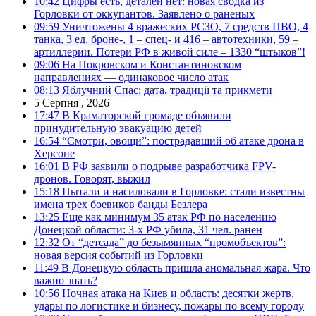
10:42
Цифры есть, деталей нет: новая сводка из
Горловки от оккупантов. Заявлено о раненых
09:59
Уничтожены 4 вражеских РСЗО, 7 средств ПВО, 4
танка, 3 ед. броне-, 1 – спец- и 416 – автотехники, 59 –
артиллерии. Потери РФ в живой силе – 1330 “штыков”!
09:06
На Покровском и Константиновском
направлениях — одинаковое число атак
08:13
Яблучний Спас: дата, традиції та прикмети
5 Серпня , 2026
17:47
В Краматорской громаде объявили
принудительную эвакуацию детей
16:54
“Смотри, овощи”: пострадавший об атаке дрона в
Херсоне
16:01
В РФ заявили о подрыве разработчика FPV-
дронов. Говорят, выжил
15:18
Пытали и насиловали в Горловке: стали известны
имена трех боевиков банды Безлера
13:25
Еще как минимум 35 атак РФ по населению
Донецкой области: 3-х РФ убила, 31 чел. ранен
12:32
От “детсада” до безымянных “промобъектов”:
новая версия событий из Горловки
11:49
В Донецкую область пришла аномальная жара. Что
важно знать?
10:56
Ночная атака на Киев и область: десятки жертв,
удары по логистике и бизнесу, пожары по всему городу