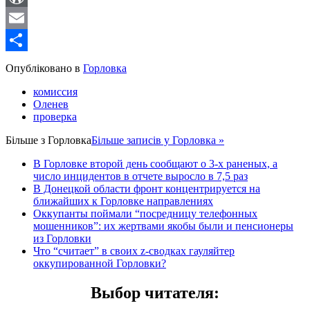
WordPress
Email
Share
Опубліковано в
Горловка
комиссия
Оленев
проверка
Більше з
Горловка
Більше записів у Горловка »
В Горловке второй день сообщают о 3-х раненых, а
число инцидентов в отчете выросло в 7,5 раз
В Донецкой области фронт концентрируется на
ближайших к Горловке направлениях
Оккупанты поймали “посредницу телефонных
мошенников”: их жертвами якобы были и пенсионеры
из Горловки
Что “считает” в своих z-сводках гауляйтер
оккупированной Горловки?
Выбор читателя
: