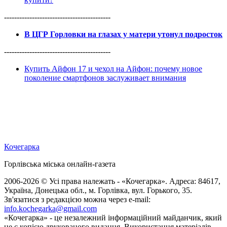
------------------------------------------
В ЦГР Горловки на глазах у матери утонул подросток
------------------------------------------
Купить Айфон 17 и чехол на Айфон: почему новое
поколение смартфонов заслуживает внимания
Кочегарка
Горлівська міська онлайн-газета
2006-2026 © Усі права належать - «Кочегарка». Адреса: 84617,
Україна, Донецька обл., м. Горлівка, вул. Горького, 35.
Зв'язатися з редакцією можна через e-mail:
info.kochegarka@gmail.com
«Кочегарка» - це незалежний інформаційний майданчик, який
не є копією друкованого видання. Використання матеріалів