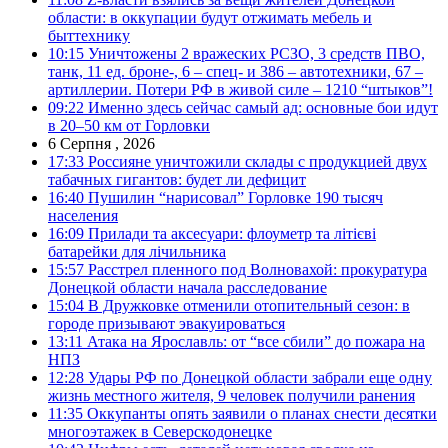
области: в оккупации будут отжимать мебель и
быттехнику
10:15
Уничтожены 2 вражеских РСЗО, 3 средств ПВО,
танк, 11 ед. броне-, 6 – спец- и 386 – автотехники, 67 –
артиллерии. Потери РФ в живой силе – 1210 “штыков”!
09:22
Именно здесь сейчас самый ад: основные бои идут
в 20–50 км от Горловки
6 Серпня , 2026
17:33
Россияне уничтожили склады с продукцией двух
табачных гигантов: будет ли дефицит
16:40
Пушилин “нарисовал” Горловке 190 тысяч
населения
16:09
Прилади та аксесуари: флоуметр та літієві
батарейки для лічильника
15:57
Расстрел пленного под Волновахой: прокуратура
Донецкой области начала расследование
15:04
В Дружковке отменили отопительный сезон: в
городе призывают эвакуироваться
13:11
Атака на Ярославль: от “все сбили” до пожара на
НПЗ
12:28
Удары РФ по Донецкой области забрали еще одну
жизнь местного жителя, 9 человек получили ранения
11:35
Оккупанты опять заявили о планах снести десятки
многоэтажек в Северскодонецке