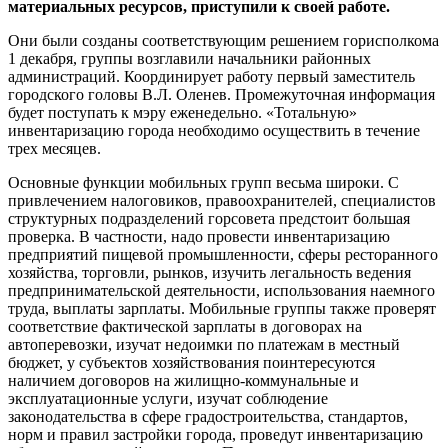
материальных ресурсов, приступили к своей работе.
Они были созданы соответствующим решением горисполкома
1 декабря, группы возглавили начальники районных
администраций. Координирует работу первый заместитель
городского головы В.Л. Оленев. Промежуточная информация
будет поступать к мэру еженедельно. «Тотальную»
инвентаризацию города необходимо осуществить в течение
трех месяцев.
Основные функции мобильных групп весьма широки. С
привлечением налоговиков, правоохранителей, специалистов
структурных подразделений горсовета предстоит большая
проверка. В частности, надо провести инвентаризацию
предприятий пищевой промышленности, сферы ресторанного
хозяйства, торговли, рынков, изучить легальность ведения
предпринимательской деятельности, использования наемного
труда, выплаты зарплаты. Мобильные группы также проверят
соответствие фактической зарплаты в договорах на
автоперевозки, изучат недоимки по платежам в местный
бюджет, у субъектов хозяйствования поинтересуются
наличием договоров на жилищно-коммунальные и
эксплуатационные услуги, изучат соблюдение
законодательства в сфере градостроительства, стандартов,
норм и правил застройки города, проведут инвентаризацию