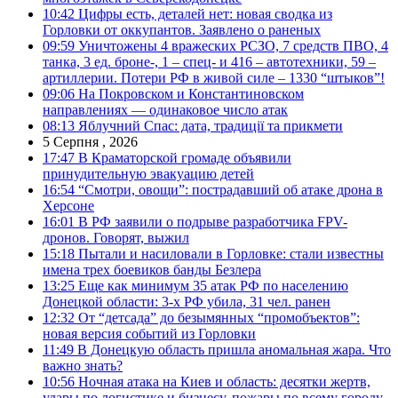
10:42
Цифры есть, деталей нет: новая сводка из
Горловки от оккупантов. Заявлено о раненых
09:59
Уничтожены 4 вражеских РСЗО, 7 средств ПВО, 4
танка, 3 ед. броне-, 1 – спец- и 416 – автотехники, 59 –
артиллерии. Потери РФ в живой силе – 1330 “штыков”!
09:06
На Покровском и Константиновском
направлениях — одинаковое число атак
08:13
Яблучний Спас: дата, традиції та прикмети
5 Серпня , 2026
17:47
В Краматорской громаде объявили
принудительную эвакуацию детей
16:54
“Смотри, овощи”: пострадавший об атаке дрона в
Херсоне
16:01
В РФ заявили о подрыве разработчика FPV-
дронов. Говорят, выжил
15:18
Пытали и насиловали в Горловке: стали известны
имена трех боевиков банды Безлера
13:25
Еще как минимум 35 атак РФ по населению
Донецкой области: 3-х РФ убила, 31 чел. ранен
12:32
От “детсада” до безымянных “промобъектов”:
новая версия событий из Горловки
11:49
В Донецкую область пришла аномальная жара. Что
важно знать?
10:56
Ночная атака на Киев и область: десятки жертв,
удары по логистике и бизнесу, пожары по всему городу