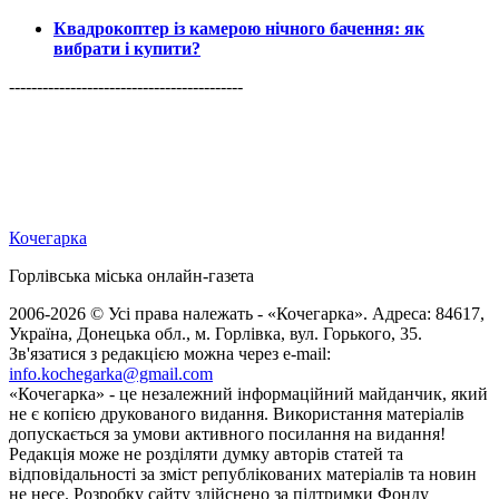
Квадрокоптер із камерою нічного бачення: як
вибрати і купити?
------------------------------------------
Кочегарка
Горлівська міська онлайн-газета
2006-2026 © Усі права належать - «Кочегарка». Адреса: 84617,
Україна, Донецька обл., м. Горлівка, вул. Горького, 35.
Зв'язатися з редакцією можна через e-mail:
info.kochegarka@gmail.com
«Кочегарка» - це незалежний інформаційний майданчик, який
не є копією друкованого видання. Використання матеріалів
допускається за умови активного посилання на видання!
Редакція може не розділяти думку авторів статей та
відповідальності за зміст републікованих матеріалів та новин
не несе. Розробку сайту здійснено за підтримки Фонду