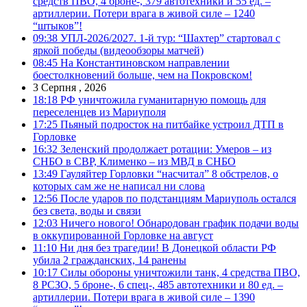
средств ПВО, 4 броне-, 379 автотехники и 55 ед. –
артиллерии. Потери врага в живой силе – 1240
“штыков”!
09:38
УПЛ-2026/2027. 1-й тур: “Шахтер” стартовал с
яркой победы (видеообзоры матчей)
08:45
На Константиновском направлении
боестолкновений больше, чем на Покровском!
3 Серпня , 2026
18:18
РФ уничтожила гуманитарную помощь для
переселенцев из Мариуполя
17:25
Пьяный подросток на питбайке устроил ДТП в
Горловке
16:32
Зеленский продолжает ротации: Умеров – из
СНБО в СВР, Клименко – из МВД в СНБО
13:49
Гауляйтер Горловки “насчитал” 8 обстрелов, о
которых сам же не написал ни слова
12:56
После ударов по подстанциям Мариуполь остался
без света, воды и связи
12:03
Ничего нового! Обнародован график подачи воды
в оккупированной Горловке на август
11:10
Ни дня без трагедии! В Донецкой области РФ
убила 2 гражданских, 14 ранены
10:17
Силы обороны уничтожили танк, 4 средства ПВО,
8 РСЗО, 5 броне-, 6 спец-, 485 автотехники и 80 ед. –
артиллерии. Потери врага в живой силе – 1390