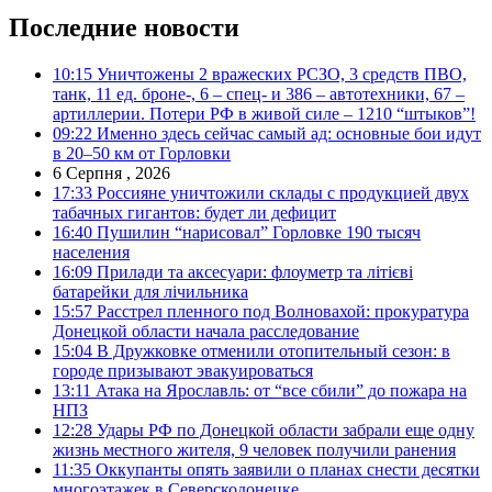
Последние новости
10:15
Уничтожены 2 вражеских РСЗО, 3 средств ПВО,
танк, 11 ед. броне-, 6 – спец- и 386 – автотехники, 67 –
артиллерии. Потери РФ в живой силе – 1210 “штыков”!
09:22
Именно здесь сейчас самый ад: основные бои идут
в 20–50 км от Горловки
6 Серпня , 2026
17:33
Россияне уничтожили склады с продукцией двух
табачных гигантов: будет ли дефицит
16:40
Пушилин “нарисовал” Горловке 190 тысяч
населения
16:09
Прилади та аксесуари: флоуметр та літієві
батарейки для лічильника
15:57
Расстрел пленного под Волновахой: прокуратура
Донецкой области начала расследование
15:04
В Дружковке отменили отопительный сезон: в
городе призывают эвакуироваться
13:11
Атака на Ярославль: от “все сбили” до пожара на
НПЗ
12:28
Удары РФ по Донецкой области забрали еще одну
жизнь местного жителя, 9 человек получили ранения
11:35
Оккупанты опять заявили о планах снести десятки
многоэтажек в Северскодонецке