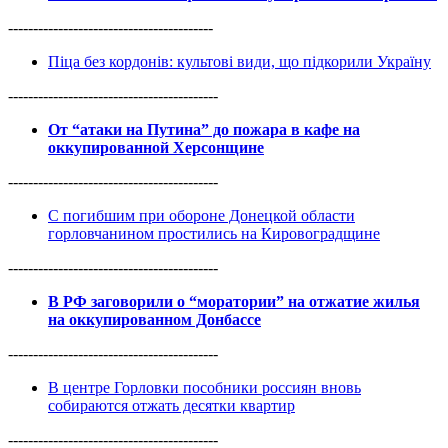
-----------------------------------------
Піца без кордонів: культові види, що підкорили Україну
------------------------------------------
От “атаки на Путина” до пожара в кафе на
оккупированной Херсонщине
------------------------------------------
С погибшим при обороне Донецкой области
горловчанином простились на Кировоградщине
------------------------------------------
В РФ заговорили о “моратории” на отжатие жилья
на оккупированном Донбассе
------------------------------------------
В центре Горловки пособники россиян вновь
собираются отжать десятки квартир
------------------------------------------