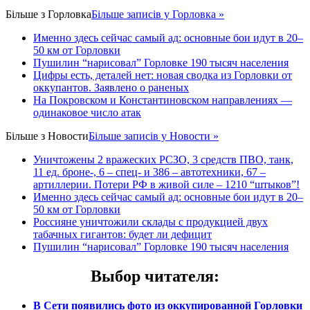
Більше з
Горловка
Більше записів у Горловка »
Именно здесь сейчас самый ад: основные бои идут в 20–
50 км от Горловки
Пушилин “нарисовал” Горловке 190 тысяч населения
Цифры есть, деталей нет: новая сводка из Горловки от
оккупантов. Заявлено о раненых
На Покровском и Константиновском направлениях —
одинаковое число атак
Більше з
Новости
Більше записів у Новости »
Уничтожены 2 вражеских РСЗО, 3 средств ПВО, танк,
11 ед. броне-, 6 – спец- и 386 – автотехники, 67 –
артиллерии. Потери РФ в живой силе – 1210 “штыков”!
Именно здесь сейчас самый ад: основные бои идут в 20–
50 км от Горловки
Россияне уничтожили склады с продукцией двух
табачных гигантов: будет ли дефицит
Пушилин “нарисовал” Горловке 190 тысяч населения
Выбор читателя
:
В Сети появились фото из оккупированной Горловки