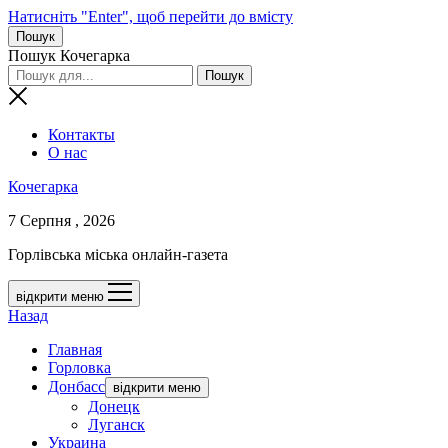
Натисніть "Enter", щоб перейти до вмісту
Пошук
Пошук Кочегарка
Контакты
О нас
Кочегарка
7 Серпня , 2026
Горлівська міська онлайн-газета
відкрити меню
Назад
Главная
Горловка
Донбасс
відкрити меню
Донецк
Луганск
Украина