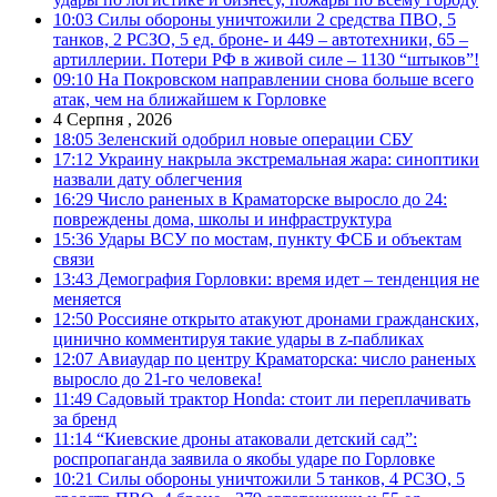
10:03
Силы обороны уничтожили 2 средства ПВО, 5
танков, 2 РСЗО, 5 ед. броне- и 449 – автотехники, 65 –
артиллерии. Потери РФ в живой силе – 1130 “штыков”!
09:10
На Покровском направлении снова больше всего
атак, чем на ближайшем к Горловке
4 Серпня , 2026
18:05
Зеленский одобрил новые операции СБУ
17:12
Украину накрыла экстремальная жара: синоптики
назвали дату облегчения
16:29
Число раненых в Краматорске выросло до 24:
повреждены дома, школы и инфраструктура
15:36
Удары ВСУ по мостам, пункту ФСБ и объектам
связи
13:43
Демография Горловки: время идет – тенденция не
меняется
12:50
Россияне открыто атакуют дронами гражданских,
цинично комментируя такие удары в z-пабликах
12:07
Авиаудар по центру Краматорска: число раненых
выросло до 21-го человека!
11:49
Садовый трактор Honda: стоит ли переплачивать
за бренд
11:14
“Киевские дроны атаковали детский сад”:
роспропаганда заявила о якобы ударе по Горловке
10:21
Силы обороны уничтожили 5 танков, 4 РСЗО, 5