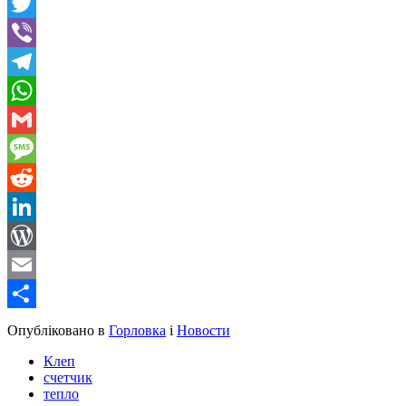
Facebook
Twitter
Viber
Telegram
WhatsApp
Gmail
Message
Reddit
LinkedIn
WordPress
Email
Share
Опубліковано в
Горловка
і
Новости
Клеп
счетчик
тепло