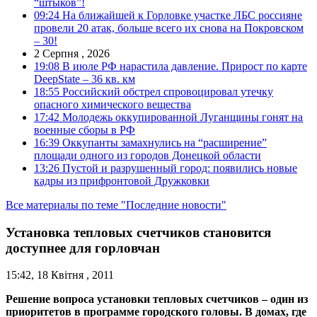
“штыков”!
09:24
На ближайшей к Горловке участке ЛБС россияне
провели 20 атак, больше всего их снова на Покровском
– 30!
2 Серпня , 2026
19:08
В июле РФ нарастила давление. Прирост по карте
DeepState – 36 кв. км
18:55
Российский обстрел спровоцировал утечку
опасного химического вещества
17:42
Молодежь оккупированной Луганщины гонят на
военные сборы в РФ
16:39
Оккупанты замахнулись на “расширение”
площади одного из городов Донецкой области
13:26
Пустой и разрушенный город: появились новые
кадры из прифронтовой Дружковки
Все материалы по теме "Последние новости"
Установка тепловых счетчиков становится
доступнее для горловчан
15:42, 18 Квітня , 2011
Решение вопроса установки тепловых счетчиков – один из
приоритетов в программе городского головы. В домах, где